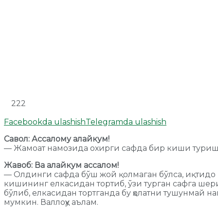
222
Facebookda ulashish
Telegramda ulashish
Савол: Ассалому алайкум!
— Жамоат намозида охирги сафда бир киши тури
Жавоб: Ва алайкум ассалом!
— Олдинги сафда бўш жой қолмаган бўлса, иқтидо 
кишининг елкасидан тортиб, ўзи турган сафга шер
бўлиб, елкасидан тортганда бу ҳолатни тушунмай н
мумкин. Валлоҳу аълам.