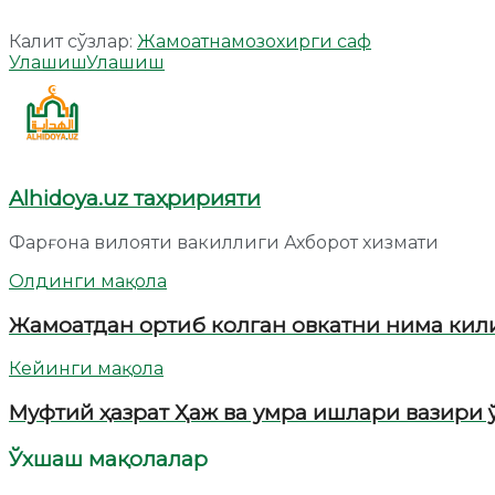
Калит сўзлар:
Жамоат
намоз
охирги саф
Улашиш
Улашиш
Alhidoya.uz таҳририяти
Фарғона вилояти вакиллиги Ахборот хизмати
Олдинги мақола
Жамоатдан ортиб колган овкатни нима кил
Кейинги мақола
Муфтий ҳазрат Ҳаж ва умра ишлари вазири
Ўхшаш мақолалар