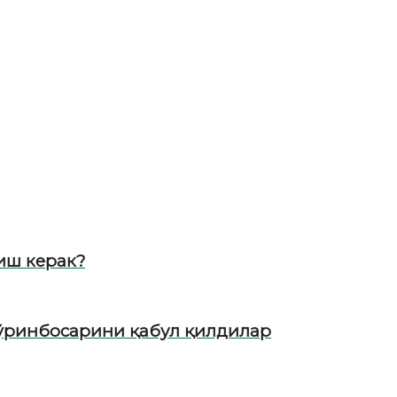
иш керак?
 ўринбосарини қабул қилдилар