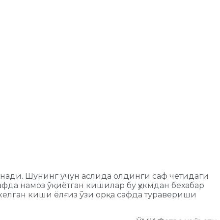
анади. Шунинг учун аслида олдинги саф четидаги
фда намоз ўқиётган кишилар бу ҳукмдан бехабар
 келган киши ёлғиз ўзи орқа сафда туравериши