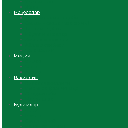
Ўзбекистон
Жаҳон
Мақолалар
Мусулмоннинг одоби
Оилам – саодат масканим!
Таълим-тарбия
Ибратли ҳикоялар
Хислатли ҳикматлар
Аёллар саҳифаси
Саломатлик
Медиа
Видео
Фото
Аудио
Вакиллик
Вилоят вакиллиги
Имомлар фаолиятидан
Фиқҳ мактаби
Масжидлар
Бўлимлар
Фиқҳ
Рамазон
Савол-жавоб
Ислом ва иймон