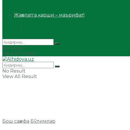
Сийрат ва тарих
Ҳаж ва умра
Жаҳолатга қарши – маърифат!
Мақола
Видеомаъруза
Аудиомаъруза
No Result
View All Result
No Result
View All Result
Бош саҳифа
Бўлимлар