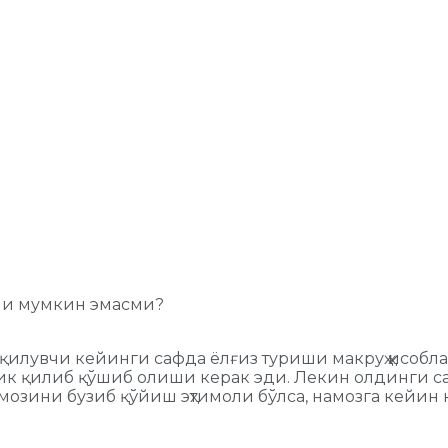
ши мумкин эмасми?
қилувчи кейинги сафда ёлғиз туриши макруҳ ҳисобл
ик қилиб қўшиб олиши керак эди. Лекин олдинги са
амозини бузиб қўйиш эҳтимоли бўлса, намозга кейин