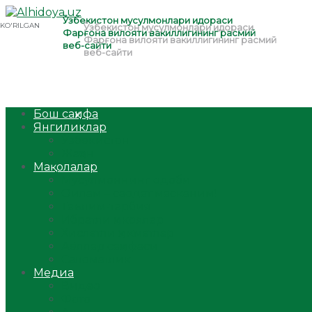
Бош саҳифа
Янгиликлар
Ўзбекистон
Жаҳон
Мақолалар
Мусулмоннинг одоби
Оилам – саодат масканим!
Таълим-тарбия
Ибратли ҳикоялар
Хислатли ҳикматлар
Аёллар саҳифаси
Саломатлик
Медиа
Видео
Фото