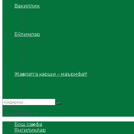
Аудио
Вакиллик
Вилоят вакиллиги
Имомлар фаолиятидан
Фиқҳ мактаби
Масжидлар
Бўлимлар
Фиқҳ
Рамазон
Савол-жавоб
Ислом ва иймон
Сийрат ва тарих
Ҳаж ва умра
Жаҳолатга қарши – маърифат!
Мақола
Видеомаъруза
Аудиомаъруза
No Result
View All Result
Бош саҳифа
Янгиликлар