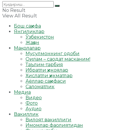
No Result
View All Result
Бош саҳифа
Янгиликлар
Ўзбекистон
Жаҳон
Мақолалар
Мусулмоннинг одоби
Оилам – саодат масканим!
Таълим-тарбия
Ибратли ҳикоялар
Хислатли ҳикматлар
Аёллар саҳифаси
Саломатлик
Медиа
Видео
Фото
Аудио
Вакиллик
Вилоят вакиллиги
Имомлар фаолиятидан