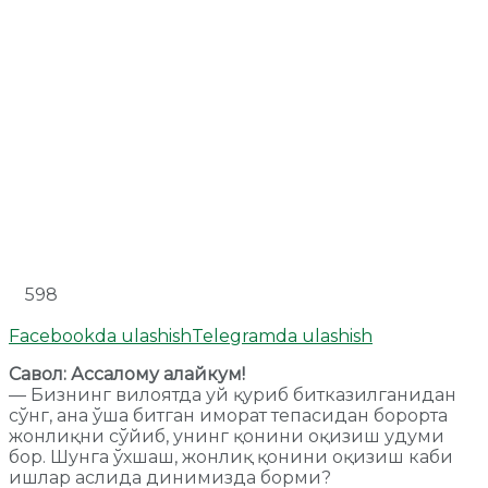
598
Facebookda ulashish
Telegramda ulashish
Савол: Ассалому алайкум!
— Бизнинг вилоятда уй қуриб битказилганидан
сўнг, ана ўша битган иморат тепасидан борорта
жонлиқни сўйиб, унинг қонини оқизиш удуми
бор. Шунга ўхшаш, жонлиқ қонини оқизиш каби
ишлар аслида динимизда борми?