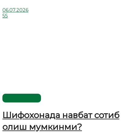
06.07.2026
55
Савол-жавоб
Шифохонада навбат сотиб
олиш мумкинми?