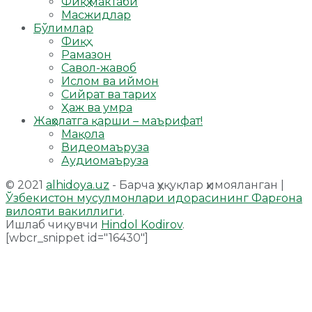
Фиқҳ мактаби
Масжидлар
Бўлимлар
Фиқҳ
Рамазон
Савол-жавоб
Ислом ва иймон
Сийрат ва тарих
Ҳаж ва умра
Жаҳолатга қарши – маърифат!
Мақола
Видеомаъруза
Аудиомаъруза
© 2021
alhidoya.uz
- Барча ҳуқуқлар ҳимояланган |
Ўзбекистон мусулмонлари идорасининг Фарғона
вилояти вакиллиги
.
Ишлаб чиқувчи
Hindol Kodirov
.
[wbcr_snippet id="16430"]