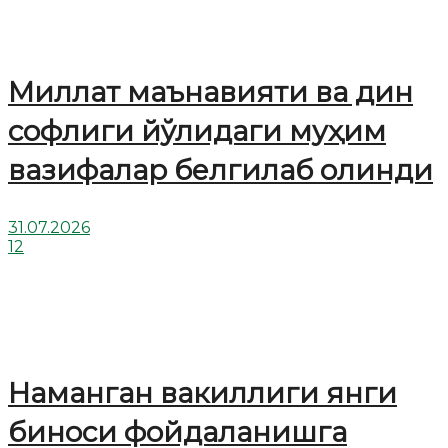
Миллат маънавияти ва дин
софлиги йўлидаги муҳим
вазифалар белгилаб олинди
31.07.2026
12
Наманган вакиллиги янги
биноси фойдаланишга