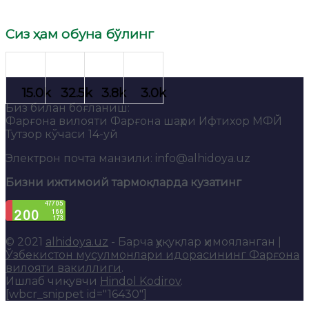
Сиз ҳам обуна бўлинг
Биз билан боғланиш:
Фарғона вилояти Фарғона шаҳри Ифтихор МФЙ
Тутзор кўчаси 14-уй
Электрон почта манзили: info@alhidoya.uz
Бизни ижтимоий тармоқларда кузатинг
© 2021
alhidoya.uz
- Барча ҳуқуқлар ҳимояланган |
Ўзбекистон мусулмонлари идорасининг Фарғона
вилояти вакиллиги
.
Ишлаб чиқувчи
Hindol Kodirov
.
[wbcr_snippet id="16430"]