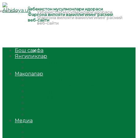
Бош саҳифа
Янгиликлар
Ўзбекистон
Жаҳон
Мақолалар
Мусулмоннинг одоби
Оилам – саодат масканим!
Таълим-тарбия
Ибратли ҳикоялар
Хислатли ҳикматлар
Аёллар саҳифаси
Саломатлик
Медиа
Видео
Фото