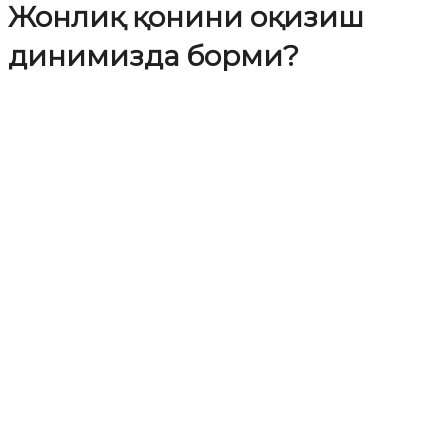
Жонлиқ қонини оқизиш
динимизда борми?