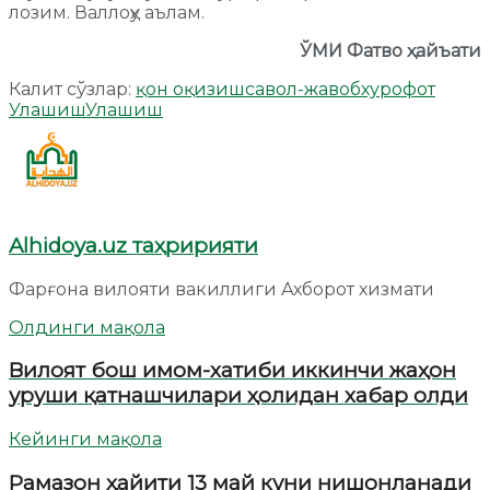
лозим. Валлоҳу аълам.
ЎМИ Фатво ҳайъати
Калит сўзлар:
қон оқизиш
савол-жавоб
хурофот
Улашиш
Улашиш
Alhidoya.uz таҳририяти
Фарғона вилояти вакиллиги Ахборот хизмати
Олдинги мақола
Вилоят бош имом-хатиби иккинчи жаҳон
уруши қатнашчилари ҳолидан хабар олди
Кейинги мақола
Рамазон ҳайити 13 май куни нишонланади