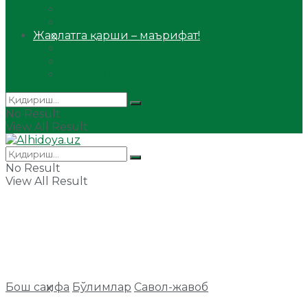
Сийрат ва тарих
Ҳаж ва умра
Жаҳолатга қарши – маърифат!
Мақола
Видеомаъруза
Аудиомаъруза
No Result
View All Result
No Result
View All Result
Бош саҳифа
Бўлимлар
Савол-жавоб