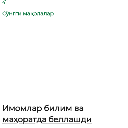
41
Сўнгги мақолалар
Имомлар билим ва
маҳоратда беллашди