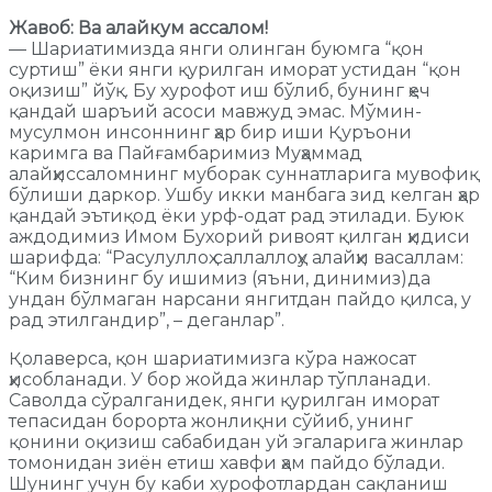
Жавоб: Ва алайкум ассалом!
— Шариатимизда янги олинган буюмга “қон
суртиш” ёки янги қурилган иморат устидан “қон
оқизиш” йўқ. Бу хурофот иш бўлиб, бунинг ҳеч
қандай шаръий асоси мавжуд эмас. Мўмин-
мусулмон инсоннинг ҳар бир иши Қуръони
каримга ва Пайғамбаримиз Муҳаммад
алайҳиссаломнинг муборак суннатларига мувофиқ
бўлиши даркор. Ушбу икки манбага зид келган ҳар
қандай эътиқод ёки урф-одат рад этилади. Буюк
аждодимиз Имом Бухорий ривоят қилган ҳидиси
шарифда: “Расулуллоҳ саллаллоҳу алайҳи васаллам:
“Ким бизнинг бу ишимиз (яъни, динимиз)да
ундан бўлмаган нарсани янгитдан пайдо қилса, у
рад этилгандир”, – деганлар”.
Қолаверса, қон шариатимизга кўра нажосат
ҳисобланади. У бор жойда жинлар тўпланади.
Саволда сўралганидек, янги қурилган иморат
тепасидан борорта жонлиқни сўйиб, унинг
қонини оқизиш сабабидан уй эгаларига жинлар
томонидан зиён етиш хавфи ҳам пайдо бўлади.
Шунинг учун бу каби хурофотлардан сақланиш