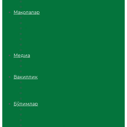
Ўзбекистон
Жаҳон
Мақолалар
Мусулмоннинг одоби
Оилам – саодат масканим!
Таълим-тарбия
Ибратли ҳикоялар
Хислатли ҳикматлар
Аёллар саҳифаси
Саломатлик
Медиа
Видео
Фото
Аудио
Вакиллик
Вилоят вакиллиги
Имомлар фаолиятидан
Фиқҳ мактаби
Масжидлар
Бўлимлар
Фиқҳ
Рамазон
Савол-жавоб
Ислом ва иймон