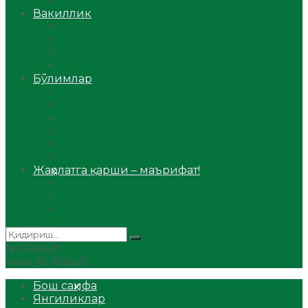
Аудио
Вакиллик
Вилоят вакиллиги
Имомлар фаолиятидан
Фиқҳ мактаби
Масжидлар
Бўлимлар
Фиқҳ
Рамазон
Савол-жавоб
Ислом ва иймон
Сийрат ва тарих
Ҳаж ва умра
Жаҳолатга қарши – маърифат!
Мақола
Видеомаъруза
Аудиомаъруза
No Result
View All Result
Бош саҳифа
Янгиликлар