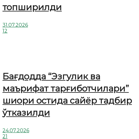
топширилди
31.07.2026
12
Бағдодда “Эзгулик ва
маърифат тарғиботчилари”
шиори остида сайёр тадбир
ўтказилди
24.07.2026
21