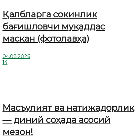
Қалбларга сокинлик
бағишловчи муқаддас
маскан (фотолавҳа)
04.08.2026
14
Масъулият ва натижадорлик
— диний соҳада асосий
мезон!