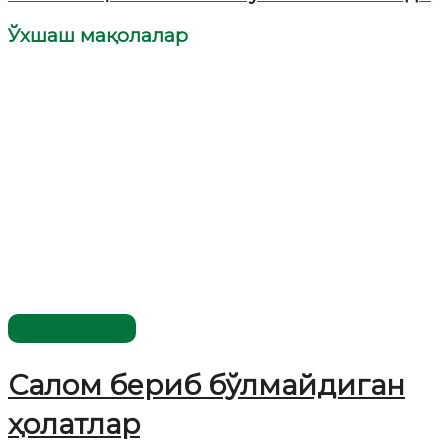
Ўхшаш мақолалар
Савол-жавоб
Салом бериб бўлмайдиган
ҳолатлар