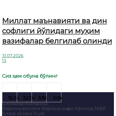
Миллат маънавияти ва дин
софлиги йўлидаги муҳим
вазифалар белгилаб олинди
31.07.2026
13
Сиз ҳам обуна бўлинг
Биз билан боғланиш:
Фарғона вилояти Фарғона шаҳри Ифтихор МФЙ
Тутзор кўчаси 14-уй