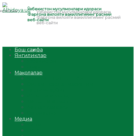
Бош саҳифа
Янгиликлар
Ўзбекистон
Жаҳон
Мақолалар
Мусулмоннинг одоби
Оилам – саодат масканим!
Таълим-тарбия
Ибратли ҳикоялар
Хислатли ҳикматлар
Аёллар саҳифаси
Саломатлик
Медиа
Видео
Фото