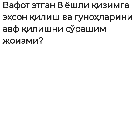
Вафот этган 8 ёшли қизимга
эҳсон қилиш ва гуноҳларини
авф қилишни сўрашим
жоизми?