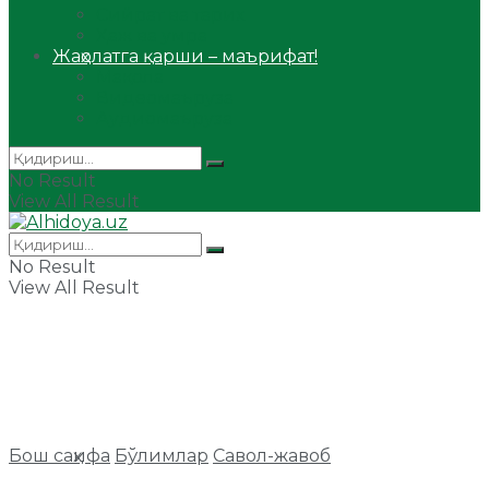
Сийрат ва тарих
Ҳаж ва умра
Жаҳолатга қарши – маърифат!
Мақола
Видеомаъруза
Аудиомаъруза
No Result
View All Result
No Result
View All Result
Бош саҳифа
Бўлимлар
Савол-жавоб