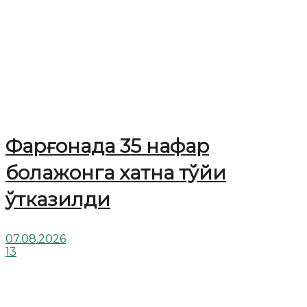
Фарғонада 35 нафар
болажонга хатна тўйи
ўтказилди
07.08.2026
13