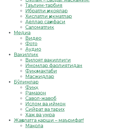
Таълим-тарбия
Ибратли ҳикоялар
Хислатли ҳикматлар
Аёллар саҳифаси
Саломатлик
Медиа
Видео
Фото
Аудио
Вакиллик
Вилоят вакиллиги
Имомлар фаолиятидан
Фиқҳ мактаби
Масжидлар
Бўлимлар
Фиқҳ
Рамазон
Савол-жавоб
Ислом ва иймон
Сийрат ва тарих
Ҳаж ва умра
Жаҳолатга қарши – маърифат!
Мақола