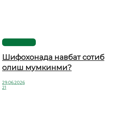
Савол-жавоб
Шифохонада навбат сотиб
олиш мумкинми?
29.06.2026
21