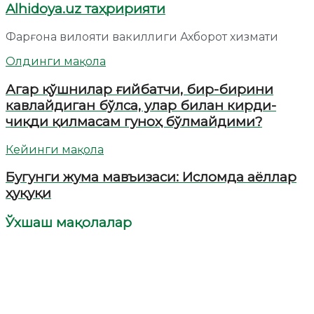
Alhidoya.uz таҳририяти
Фарғона вилояти вакиллиги Ахборот хизмати
Олдинги мақола
Агар қўшнилар ғийбатчи, бир-бирини
кавлайдиган бўлса, улар билан кирди-
чиқди қилмасам гуноҳ бўлмайдими?
Кейинги мақола
Бугунги жума мавъизаси: Исломда аёллар
ҳуқуқи
Ўхшаш мақолалар