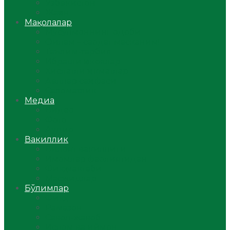
Ўзбекистон
Жаҳон
Мақолалар
Мусулмоннинг одоби
Оилам – саодат масканим!
Таълим-тарбия
Ибратли ҳикоялар
Хислатли ҳикматлар
Аёллар саҳифаси
Саломатлик
Медиа
Видео
Фото
Аудио
Вакиллик
Вилоят вакиллиги
Имомлар фаолиятидан
Фиқҳ мактаби
Масжидлар
Бўлимлар
Фиқҳ
Рамазон
Савол-жавоб
Ислом ва иймон