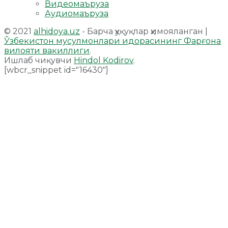
Видеомаъруза
Аудиомаъруза
© 2021
alhidoya.uz
- Барча ҳуқуқлар ҳимояланган |
Ўзбекистон мусулмонлари идорасининг Фарғона
вилояти вакиллиги
.
Ишлаб чиқувчи
Hindol Kodirov
.
[wbcr_snippet id="16430"]