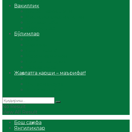
Аудио
Вакиллик
Вилоят вакиллиги
Имомлар фаолиятидан
Фиқҳ мактаби
Масжидлар
Бўлимлар
Фиқҳ
Рамазон
Савол-жавоб
Ислом ва иймон
Сийрат ва тарих
Ҳаж ва умра
Жаҳолатга қарши – маърифат!
Мақола
Видеомаъруза
Аудиомаъруза
No Result
View All Result
Бош саҳифа
Янгиликлар