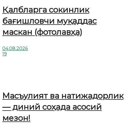
Қалбларга сокинлик
бағишловчи муқаддас
маскан (фотолавҳа)
04.08.2026
19
Масъулият ва натижадорлик
— диний соҳада асосий
мезон!