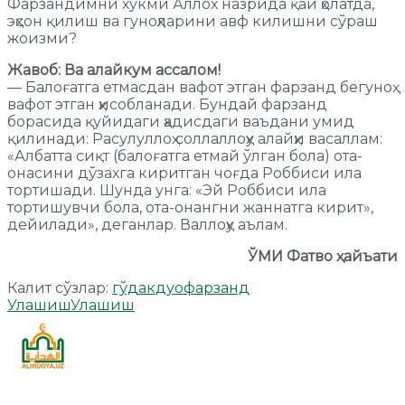
Фарзандимни хукми Аллох назрида қай ҳолатда,
эҳсон қилиш ва гуноҳларини авф килишни сўраш
жоизми?
Жавоб: Ва алайкум ассалом!
— Балоғатга етмасдан вафот этган фарзанд бегуноҳ
вафот этган ҳисобланади. Бундай фарзанд
борасида қуйидаги ҳадисдаги ваъдани умид
қилинади: Расулуллоҳ соллаллоҳу алайҳи васаллам:
«Албатта сиқт (балоғатга етмай ўлган бола) ота-
онасини дўзахга киритган чоғда Роббиси ила
тортишади. Шунда унга: «Эй Роббиси ила
тортишувчи бола, ота-онангни жаннатга кирит»,
дейилади», деганлар. Валлоҳу аълам.
ЎМИ Фатво ҳайъати
Калит сўзлар:
гўдак
дуо
фарзанд
Улашиш
Улашиш