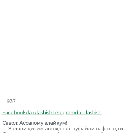
937
Facebookda ulashish
Telegramda ulashish
Савол: Ассалому алайкум!
— 8 ёшли қизим автоҳалокат туфайли вафот этди.