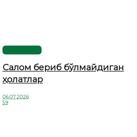
Савол-жавоб
Салом бериб бўлмайдиган
ҳолатлар
06.07.2026
59