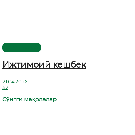
Савол-жавоб
Ижтимоий кешбек
21.04.2026
42
Сўнгги мақолалар