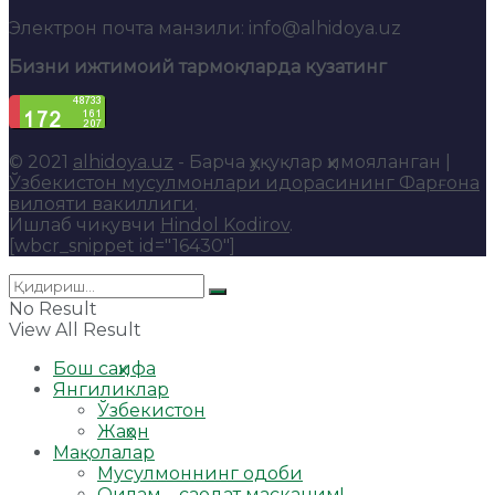
Электрон почта манзили: info@alhidoya.uz
Бизни ижтимоий тармоқларда кузатинг
© 2021
alhidoya.uz
- Барча ҳуқуқлар ҳимояланган |
Ўзбекистон мусулмонлари идорасининг Фарғона
вилояти вакиллиги
.
Ишлаб чиқувчи
Hindol Kodirov
.
[wbcr_snippet id="16430"]
No Result
View All Result
Бош саҳифа
Янгиликлар
Ўзбекистон
Жаҳон
Мақолалар
Мусулмоннинг одоби
Оилам – саодат масканим!