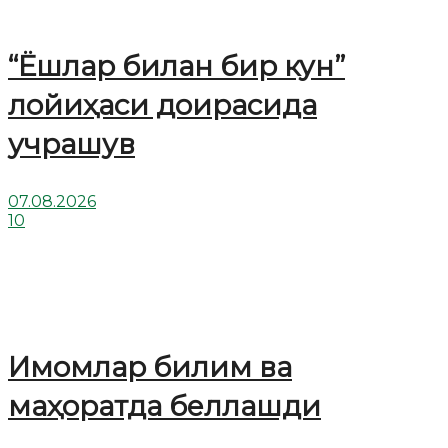
“Ёшлар билан бир кун”
лойиҳаси доирасида
учрашув
07.08.2026
10
Имомлар билим ва
маҳоратда беллашди