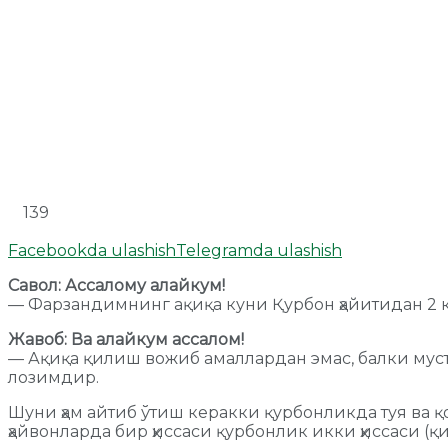
139
Facebookda ulashish
Telegramda ulashish
Савол: Ассалому алайкум!
— Фарзандимнинг ақиқа куни Қурбон ҳайитидан 2 к
Жавоб: Ва алайкум ассалом!
— Ақиқа қилиш вожиб амаллардан эмас, балки муст
лозимдир.
Шуни ҳам айтиб ўтиш керакки қурбонликда туя ва 
ҳайвонларда бир ҳиссаси қурбонлик икки ҳиссаси (