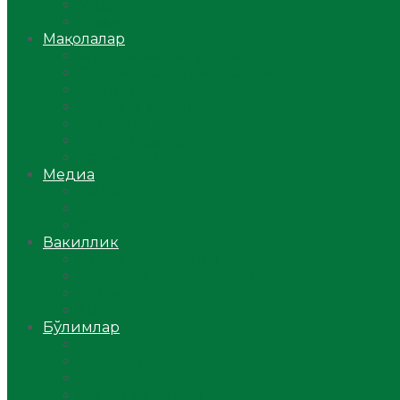
Ўзбекистон
Жаҳон
Мақолалар
Мусулмоннинг одоби
Оилам – саодат масканим!
Таълим-тарбия
Ибратли ҳикоялар
Хислатли ҳикматлар
Аёллар саҳифаси
Саломатлик
Медиа
Видео
Фото
Аудио
Вакиллик
Вилоят вакиллиги
Имомлар фаолиятидан
Фиқҳ мактаби
Масжидлар
Бўлимлар
Фиқҳ
Рамазон
Савол-жавоб
Ислом ва иймон