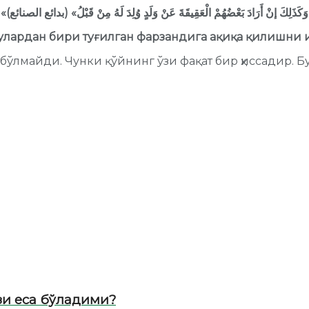
«وَكَذَلِكَ إنْ أَرَادَ بَعْضُهُمْ الْعَقِيقَةَ عَنْ وَلَدٍ وُلِدَ لَهُ مِنْ قَبْلُ» (بدائع الصنائع)
 улардан бири туғилган фарзандига ақиқа қилишни 
бўлмайди. Чунки қўйнинг ўзи фақат бир ҳиссадир. Б
зи еса бўладими?