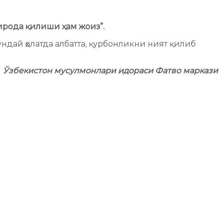
ирода қилиши ҳам жоиз”.
ундай ҳолатда албатта, қурбонликни ният қилиб
Ўзбекистон мусулмонлари идораси Фатво маркази