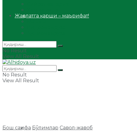
Сийрат ва тарих
Ҳаж ва умра
Жаҳолатга қарши – маърифат!
Мақола
Видеомаъруза
Аудиомаъруза
No Result
View All Result
No Result
View All Result
Бош саҳифа
Бўлимлар
Савол-жавоб