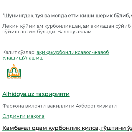
“Шунингдек, туя ва молда етти киши шерик бўлиб,
Лекин қўйни ҳам қурбонликдан, ҳам ақиқадан сўйиб 
сўйиш лозим бўлади. Валлоҳу аълам.
Калит сўзлар:
ақиқа
қурбонлик
савол-жавоб
Улашиш
Улашиш
Alhidoya.uz таҳририяти
Фарғона вилояти вакиллиги Ахборот хизмати
Олдинги мақола
Камбағал одам қурбонлик қилса, гўштини ў