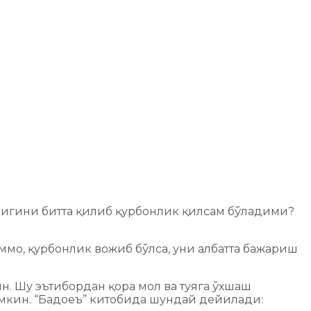
нлигини битта қилиб қурбонлик қилсам бўладими?
ммо, қурбонлик вожиб бўлса, уни албатта бажариш
н. Шу эътибордан қора мол ва туяга ўхшаш
 мумкин. “Бадоеъ” китобида шундай дейилади: