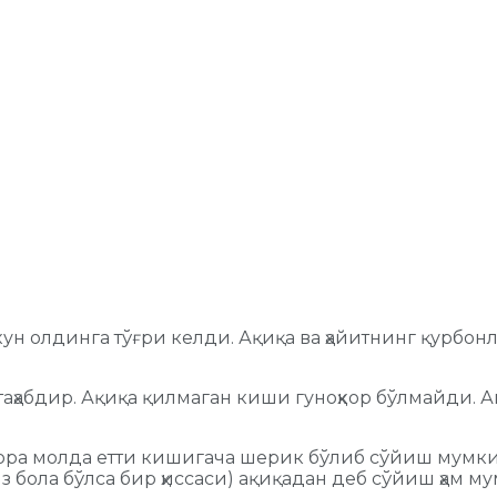
ун олдинга тўғри келди. Ақиқа ва ҳайитнинг қурбо
аҳабдир. Ақиқа қилмаган киши гуноҳкор бўлмайди. А
қора молда етти кишигача шерик бўлиб сўйиш мумки
қиз бола бўлса бир ҳиссаси) ақиқадан деб сўйиш ҳам