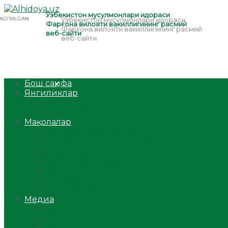
Бош саҳифа
Янгиликлар
Ўзбекистон
Жаҳон
Мақолалар
Мусулмоннинг одоби
Оилам – саодат масканим!
Таълим-тарбия
Ибратли ҳикоялар
Хислатли ҳикматлар
Аёллар саҳифаси
Саломатлик
Медиа
Видео
Фото