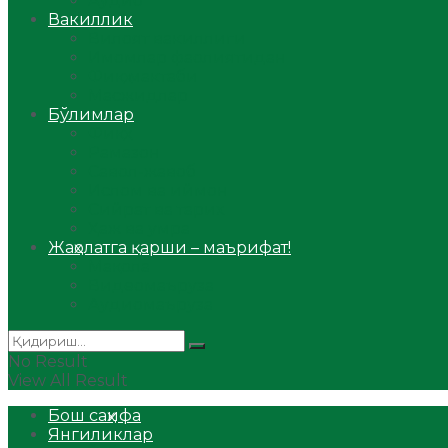
Аудио
Вакиллик
Вилоят вакиллиги
Имомлар фаолиятидан
Фиқҳ мактаби
Масжидлар
Бўлимлар
Фиқҳ
Рамазон
Савол-жавоб
Ислом ва иймон
Сийрат ва тарих
Ҳаж ва умра
Жаҳолатга қарши – маърифат!
Мақола
Видеомаъруза
Аудиомаъруза
No Result
View All Result
Бош саҳифа
Янгиликлар