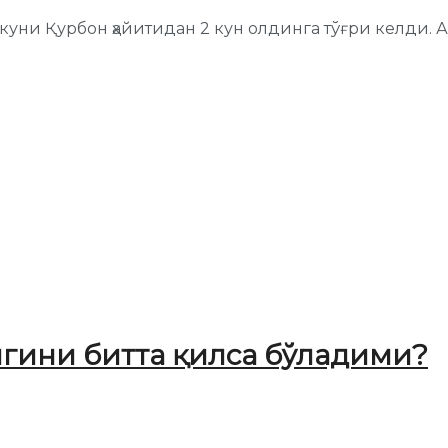
ни Қурбон ҳайитидан 2 кун олдинга тўғри келди. Ақ
игини битта қилса бўладими?