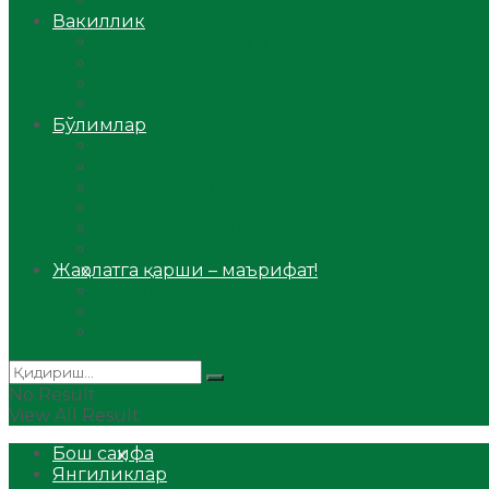
Аудио
Вакиллик
Вилоят вакиллиги
Имомлар фаолиятидан
Фиқҳ мактаби
Масжидлар
Бўлимлар
Фиқҳ
Рамазон
Савол-жавоб
Ислом ва иймон
Сийрат ва тарих
Ҳаж ва умра
Жаҳолатга қарши – маърифат!
Мақола
Видеомаъруза
Аудиомаъруза
No Result
View All Result
Бош саҳифа
Янгиликлар