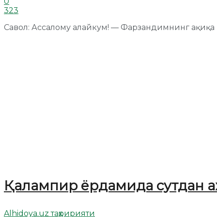
0
323
Савол: Ассалому алайкум! — Фарзандимнинг ақиқа ку
Қалампир ёрдамида сутдан 
Alhidoya.uz таҳририяти