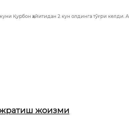
ни Қурбон ҳайитидан 2 кун олдинга тўғри келди. Ақ
ажратиш жоизми