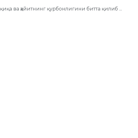
иқа ва ҳайитнинг қурбонлигини битта қилиб ...