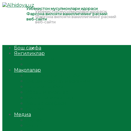
Бош саҳифа
Янгиликлар
Ўзбекистон
Жаҳон
Мақолалар
Мусулмоннинг одоби
Оилам – саодат масканим!
Таълим-тарбия
Ибратли ҳикоялар
Хислатли ҳикматлар
Аёллар саҳифаси
Саломатлик
Медиа
Видео
Фото