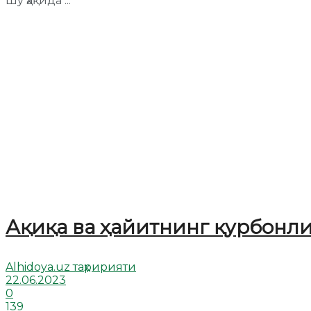
Шу ҳақида ...
Ақиқа ва ҳайитнинг қурбонл
Alhidoya.uz таҳририяти
22.06.2023
0
139