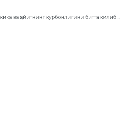
иқа ва ҳайитнинг қурбонлигини битта қилиб ...