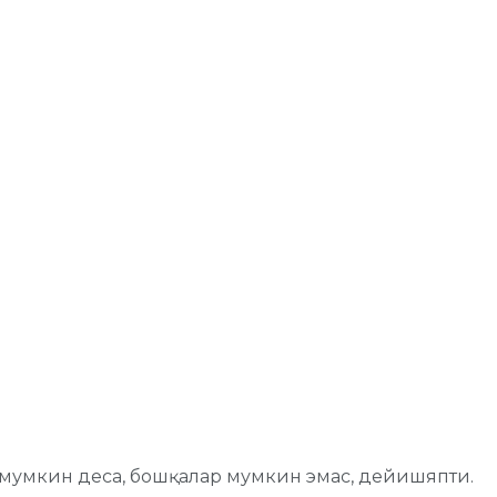
 мумкин деса, бошқалар мумкин эмас, дейишяпти.