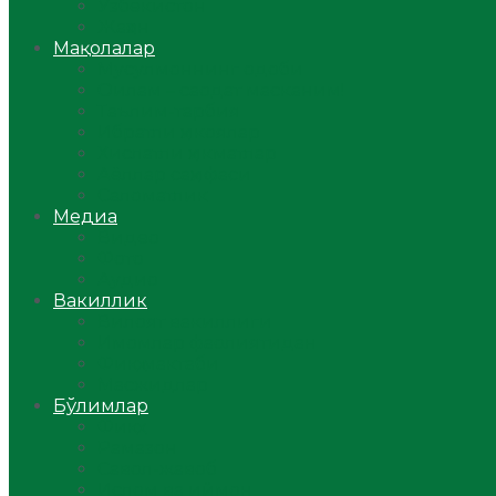
Ўзбекистон
Жаҳон
Мақолалар
Мусулмоннинг одоби
Оилам – саодат масканим!
Таълим-тарбия
Ибратли ҳикоялар
Хислатли ҳикматлар
Аёллар саҳифаси
Саломатлик
Медиа
Видео
Фото
Аудио
Вакиллик
Вилоят вакиллиги
Имомлар фаолиятидан
Фиқҳ мактаби
Масжидлар
Бўлимлар
Фиқҳ
Рамазон
Савол-жавоб
Ислом ва иймон