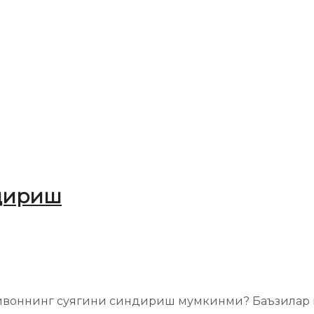
ндириш
 ҳайвоннинг суягини синдириш мумкинми? Баъзилар