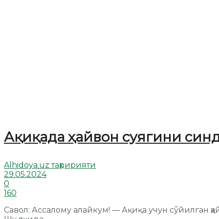
Ақиқада ҳайвон суягини си
Alhidoya.uz таҳририяти
29.05.2024
0
160
Савол: Ассалому алайкум! — Ақиқа учун сўйилган