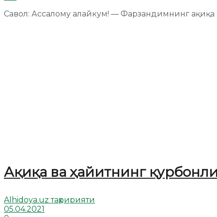
Савол: Ассалому алайкум! — Фарзандимнинг ақиқа ку
Ақиқа ва ҳайитнинг қурбонл
Alhidoya.uz таҳририяти
05.04.2021