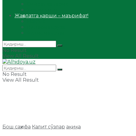
Сийрат ва тарих
Ҳаж ва умра
Жаҳолатга қарши – маърифат!
Мақола
Видеомаъруза
Аудиомаъруза
No Result
View All Result
No Result
View All Result
Бош саҳифа
Калит сўзлар
ақиқа