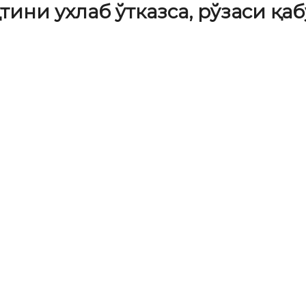
қтини ухлаб ўтказса, рўзаси қ