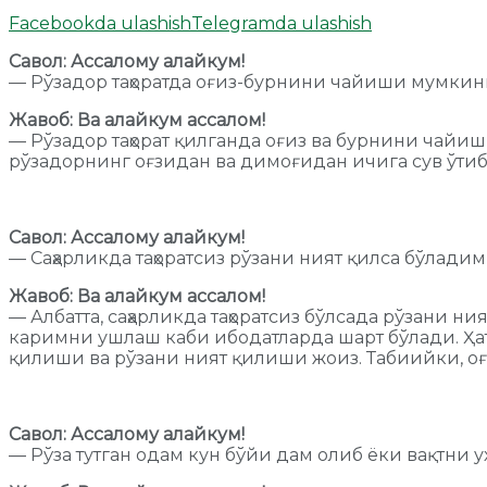
Facebookda ulashish
Telegramda ulashish
Савол: Ассалому алайкум!
— Рўзадор таҳоратда оғиз-бурнини чайиши мумки
Жавоб: Ва алайкум ассалом!
— Рўзадор таҳорат қилганда оғиз ва бурнини чайиши
рўзадорнинг оғзидан ва димоғидан ичига сув ўтиб 
Савол: Ассалому алайкум!
— Саҳарликда таҳоратсиз рўзани ният қилса бўлади
Жавоб: Ва алайкум ассалом!
— Албатта, саҳарликда таҳоратсиз бўлсада рўзани н
каримни ушлаш каби ибодатларда шарт бўлади. Ҳат
қилиши ва рўзани ният қилиши жоиз. Табиийки, оғи
Савол: Ассалому алайкум!
— Рўза тутган одам кун бўйи дам олиб ёки вақтни 