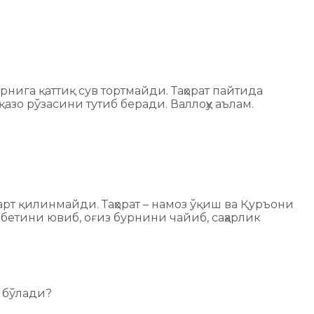
нига қаттиқ сув тортмайди. Таҳорат пайтида
азо рўзасини тутиб беради. Валлоҳу аълам.
шарт қилинмайди. Таҳорат – намоз ўқиш ва Қуръони
бетини ювиб, оғиз бурнини чайиб, саҳарлик
л бўлади?