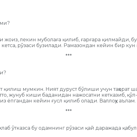
нми?
 жоиз, лекин муболаға қилиб, ғарғара қилмайди, бур
кетса, рўзаси бузилади. Рамазондан кейин бир кун қ
***
ми?
ият қилиш мумкин. Ният дуруст бўлиши учун таҳорат 
то, жунуб киши баданидан нажосатни кетказиб, қўл-
з ёпгандан кейин ғусл қилиб олади. Валлоҳу аълам.
***
ухлаб ўтказса бу одамнинг рўзаси қай даражада қабу