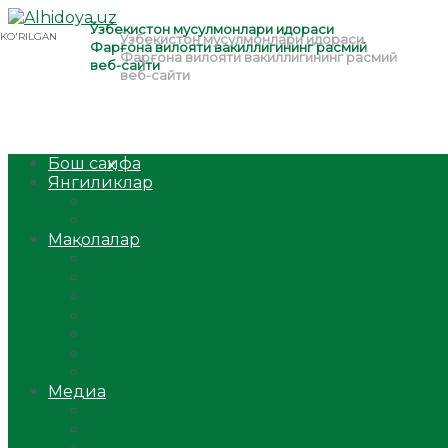
Бош саҳифа
Янгиликлар
Ўзбекистон
Жаҳон
Мақолалар
Мусулмоннинг одоби
Оилам – саодат масканим!
Таълим-тарбия
Ибратли ҳикоялар
Хислатли ҳикматлар
Аёллар саҳифаси
Саломатлик
Медиа
Видео
Фото