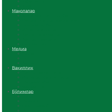
Ўзбекистон
Жаҳон
Мақолалар
Мусулмоннинг одоби
Оилам – саодат масканим!
Таълим-тарбия
Ибратли ҳикоялар
Хислатли ҳикматлар
Аёллар саҳифаси
Саломатлик
Медиа
Видео
Фото
Аудио
Вакиллик
Вилоят вакиллиги
Имомлар фаолиятидан
Фиқҳ мактаби
Масжидлар
Бўлимлар
Фиқҳ
Рамазон
Савол-жавоб
Ислом ва иймон