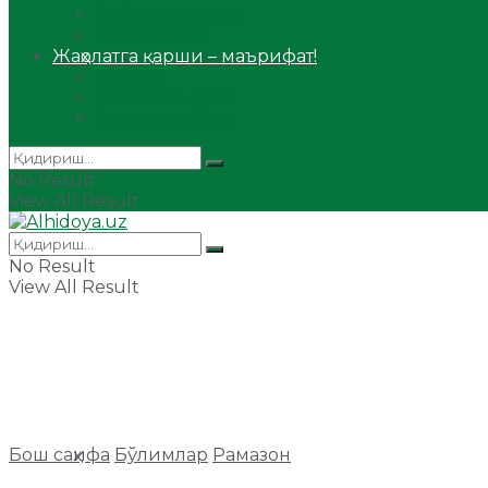
Сийрат ва тарих
Ҳаж ва умра
Жаҳолатга қарши – маърифат!
Мақола
Видеомаъруза
Аудиомаъруза
No Result
View All Result
No Result
View All Result
Бош саҳифа
Бўлимлар
Рамазон