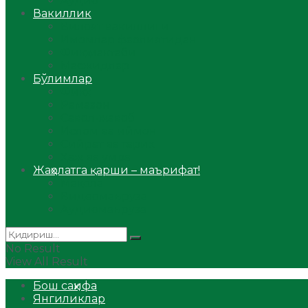
Аудио
Вакиллик
Вилоят вакиллиги
Имомлар фаолиятидан
Фиқҳ мактаби
Масжидлар
Бўлимлар
Фиқҳ
Рамазон
Савол-жавоб
Ислом ва иймон
Сийрат ва тарих
Ҳаж ва умра
Жаҳолатга қарши – маърифат!
Мақола
Видеомаъруза
Аудиомаъруза
No Result
View All Result
Бош саҳифа
Янгиликлар