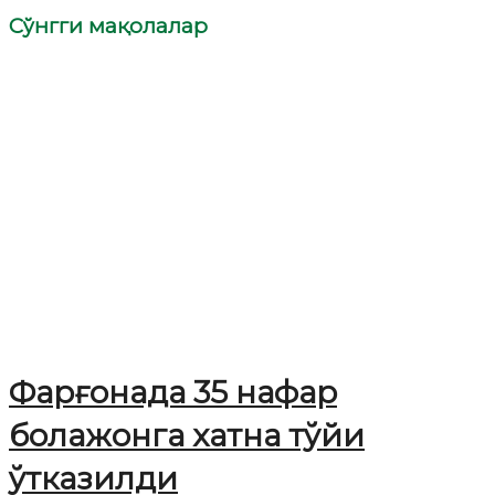
Сўнгги мақолалар
Фарғонада 35 нафар
болажонга хатна тўйи
ўтказилди