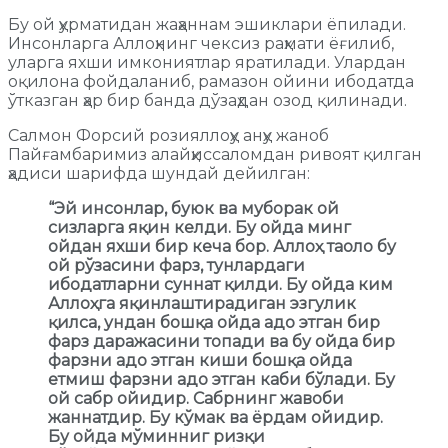
Бу ой ҳурматидан жаҳаннам эшиклари ёпилади.
Инсонларга Аллоҳнинг чексиз раҳмати ёғилиб,
уларга яхши имкониятлар яратилади. Улардан
оқилона фойдаланиб, рамазон ойини ибодатда
ўтказган ҳар бир банда дўзаҳдан озод қилинади.
Салмон Форсий розияллоҳу анҳу жаноб
Пайғамбаримиз алайҳиссаломдан ривоят қилган
ҳадиси шарифда шундай дейилган:
“Эй инсонлар, буюк ва муборак ой
сизларга яқин келди. Бу ойда минг
ойдан яхши бир кеча бор. Аллоҳ таоло бу
ой рўзасини фарз, тунлардаги
ибодатларни суннат қилди. Бу ойда ким
Аллоҳга яқинлаштирадиган эзгулик
қилса, ундан бошқа ойда адо этган бир
фарз даражасини топади ва бу ойда бир
фарзни адо этган киши бошқа ойда
етмиш фарзни адо этган каби бўлади. Бу
ой сабр ойидир. Сабрнинг жавоби
жаннатдир. Бу кўмак ва ёрдам ойидир.
Бу ойда мўминниг ризқи