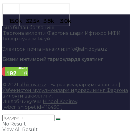
Биз билан боғланиш:
Фарғона вилояти Фарғона шаҳри Ифтихор МФЙ
Тутзор кўчаси 14-уй
Электрон почта манзили: info@alhidoya.uz
Бизни ижтимоий тармоқларда кузатинг
© 2021
alhidoya.uz
- Барча ҳуқуқлар ҳимояланган |
Ўзбекистон мусулмонлари идорасининг Фарғона
вилояти вакиллиги
.
Ишлаб чиқувчи
Hindol Kodirov
.
[wbcr_snippet id="16430"]
No Result
View All Result