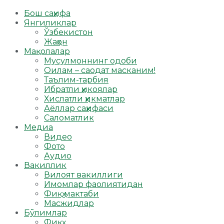
Бош саҳифа
Янгиликлар
Ўзбекистон
Жаҳон
Мақолалар
Мусулмоннинг одоби
Оилам – саодат масканим!
Таълим-тарбия
Ибратли ҳикоялар
Хислатли ҳикматлар
Аёллар саҳифаси
Саломатлик
Медиа
Видео
Фото
Аудио
Вакиллик
Вилоят вакиллиги
Имомлар фаолиятидан
Фиқҳ мактаби
Масжидлар
Бўлимлар
Фиқҳ