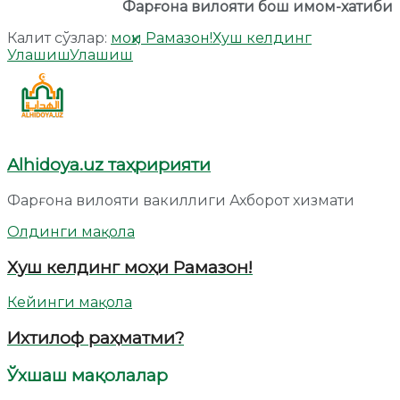
Фарғона вилояти бош имом-хатиби
Калит сўзлар:
моҳи Рамазон!
Хуш келдинг
Улашиш
Улашиш
Alhidoya.uz таҳририяти
Фарғона вилояти вакиллиги Ахборот хизмати
Олдинги мақола
Хуш келдинг моҳи Рамазон!
Кейинги мақола
Ихтилоф раҳматми?
Ўхшаш мақолалар