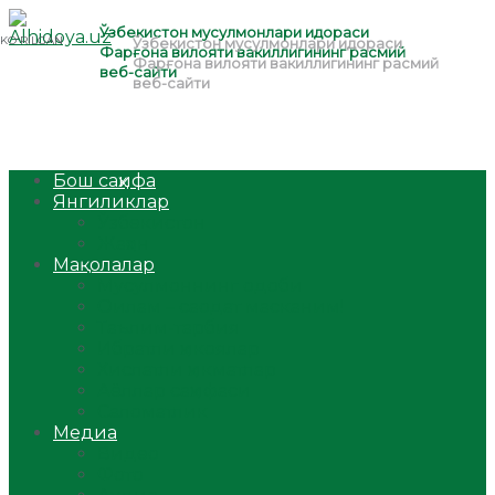
Бош саҳифа
Янгиликлар
Ўзбекистон
Жаҳон
Мақолалар
Мусулмоннинг одоби
Оилам – саодат масканим!
Таълим-тарбия
Ибратли ҳикоялар
Хислатли ҳикматлар
Аёллар саҳифаси
Саломатлик
Медиа
Видео
Фото