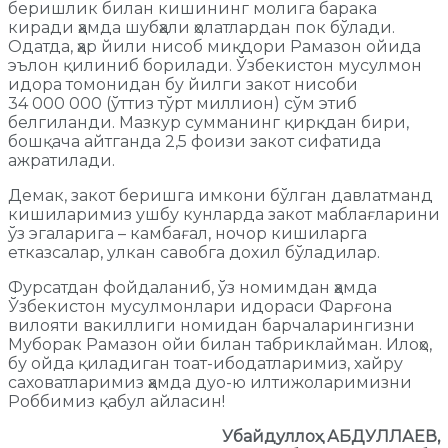
беришлик билан кишининг молига барака
киради ҳамда шубҳали ҳолатлардан пок бўлади.
Одатда, ҳар йили нисоб миқдори Рамазон ойида
эълон қилиниб борилади. Ўзбекистон мусулмон
идора томонидан бу йилги закот нисоби
34 000 000 (ўттиз тўрт миллион) сўм этиб
белгиланди. Мазкур сумманинг қирқдан бири,
бошқача айтганда 2,5 фоизи закот сифатида
ажратилади.
Демак, закот беришга имкони бўлган давлатманд
кишиларимиз ушбу кунларда закот маблағларини
ўз эгаларига – камбағал, ночор кишиларга
етказсалар, улкан савобга дохил бўладилар.
Фурсатдан фойдаланиб, ўз номимдан ҳамда
Ўзбекистон мусулмонлари идораси Фарғона
вилояти вакиллиги номидан барчаларингизни
Муборак Рамазон ойи билан табриклайман. Илоҳо,
бу ойда қиладиган тоат-ибодатларимиз, хайру
саховатларимиз ҳамда дуо-ю илтижоларимизни
Роббимиз қабул айласин!
Убайдуллоҳ АБДУЛЛАЕВ,