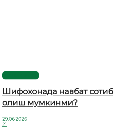
Савол-жавоб
Шифохонада навбат сотиб
олиш мумкинми?
29.06.2026
21