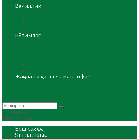
Аудио
Вакиллик
Вилоят вакиллиги
Имомлар фаолиятидан
Фиқҳ мактаби
Масжидлар
Бўлимлар
Фиқҳ
Рамазон
Савол-жавоб
Ислом ва иймон
Сийрат ва тарих
Ҳаж ва умра
Жаҳолатга қарши – маърифат!
Мақола
Видеомаъруза
Аудиомаъруза
No Result
View All Result
Бош саҳифа
Янгиликлар