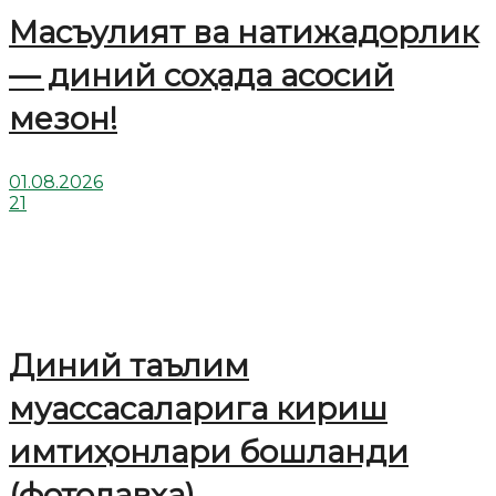
Масъулият ва натижадорлик
— диний соҳада асосий
мезон!
01.08.2026
21
Диний таълим
муассасаларига кириш
имтиҳонлари бошланди
(фотолавҳа)