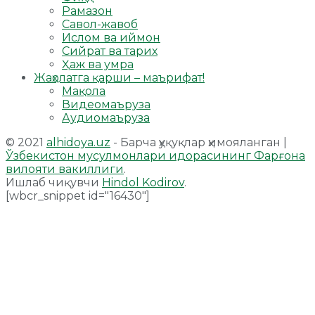
Рамазон
Савол-жавоб
Ислом ва иймон
Сийрат ва тарих
Ҳаж ва умра
Жаҳолатга қарши – маърифат!
Мақола
Видеомаъруза
Аудиомаъруза
© 2021
alhidoya.uz
- Барча ҳуқуқлар ҳимояланган |
Ўзбекистон мусулмонлари идорасининг Фарғона
вилояти вакиллиги
.
Ишлаб чиқувчи
Hindol Kodirov
.
[wbcr_snippet id="16430"]