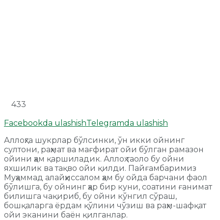
433
Facebookda ulashish
Telegramda ulashish
Аллоҳга шукрлар бўлсинки, ўн икки ойнинг
султони, раҳмат ва мағфират ойи бўлган рамазон
ойини ҳам қаршиладик. Аллоҳ таоло бу ойни
яхшилик ва тақво ойи қилди. Пайғамбаримиз
Муҳаммад алайҳиссалом ҳам бу ойда барчани фаол
бўлишга, бу ойнинг ҳар бир куни, соатини ғанимат
билишга чақириб, бу ойни кўнгил сўраш,
бошқаларга ёрдам қўлини чўзиш ва раҳм-шафқат
ойи эканини баён қилганлар.