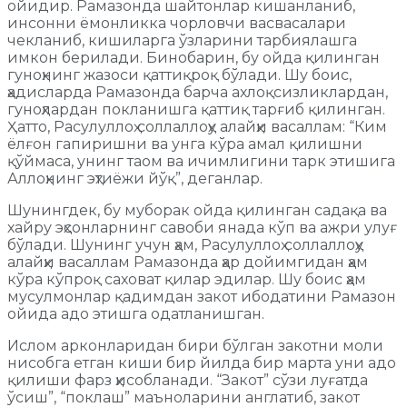
ойидир. Рамазонда шайтонлар кишанланиб,
инсонни ёмонликка чорловчи васвасалари
чекланиб, кишиларга ўзларини тарбиялашга
имкон берилади. Бинобарин, бу ойда қилинган
гуноҳнинг жазоси қаттиқроқ бўлади. Шу боис,
ҳадисларда Рамазонда барча ахлоқсизликлардан,
гуноҳлардан покланишга қаттиқ тарғиб қилинган.
Ҳатто, Расулуллоҳ соллаллоҳу алайҳи васаллам: “Ким
ёлғон гапиришни ва унга кўра амал қилишни
қўймаса, унинг таом ва ичимлигини тарк этишига
Аллоҳнинг эҳтиёжи йўқ”, деганлар.
Шунингдек, бу муборак ойда қилинган садақа ва
хайру эҳсонларнинг савоби янада кўп ва ажри улуғ
бўлади. Шунинг учун ҳам, Расулуллоҳ соллаллоҳу
алайҳи васаллам Рамазонда ҳар дойимгидан ҳам
кўра кўпроқ саховат қилар эдилар. Шу боис ҳам
мусулмонлар қадимдан закот ибодатини Рамазон
ойида адо этишга одатланишган.
Ислом арконларидан бири бўлган закотни моли
нисобга етган киши бир йилда бир марта уни адо
қилиши фарз ҳисобланади. “Закот” сўзи луғатда
ўсиш”, “поклаш” маъноларини англатиб, закот