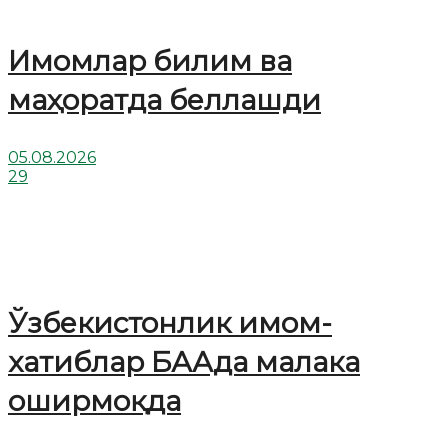
Имомлар билим ва
маҳоратда беллашди
05.08.2026
29
Ўзбекистонлик имом-
хатиблар БААда малака
оширмоқда