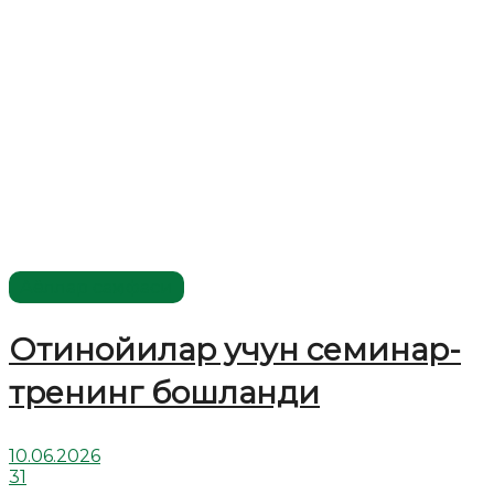
Аёллар саҳифаси
Отинойилар учун семинар-
тренинг бошланди
10.06.2026
31