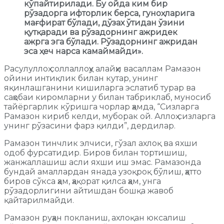
кўпайтирилади. Бу ойда ким бир
рўзадорга ифторлик берса, гуноҳларига
мағфират бўлади, дўзах ўтидан ўзини
қутқаради ва рўзадорнинг ажридек
ажрга эга бўлади. Рўзадорнинг ажридан
эса ҳеч нарса камаймайди».
Расулуллоҳ соллаллоҳу алайҳи васаллам Рамазон
ойини интиқлик билан кутар, унинг
яқинлашганини кишиларга эслатиб турар ва
саҳобаи киромларни у билан табриклаб, муносиб
тайёргарлик кўришга чорлар ҳамда, “Сизларга
Рамазон кириб келди, муборак ой. Аллоҳ сизларга
унинг рўзасини фарз қилди”, дердилар.
Рамазон тинчлик элчиси, гўзал ахлоқ ва яхши
одоб фурсатидир. Биров билан тортишиш,
жанжаллашиш асли яхши иш эмас. Рамазонда
бундай амаллардан янада узоқроқ бўлиш, ҳатто
биров сўкса ҳам, ҳақорат қилса ҳам, унга
рўзадорлигини айтишдан бошқа жавоб
қайтарилмайди.
Рамазон руҳан покланиш, ахлоқан юксалиш