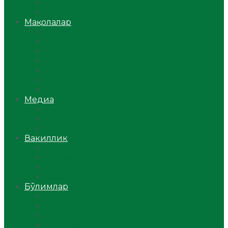
Ўзбекистон
Жаҳон
Мақолалар
Мусулмоннинг одоби
Оилам – саодат масканим!
Таълим-тарбия
Ибратли ҳикоялар
Хислатли ҳикматлар
Аёллар саҳифаси
Саломатлик
Медиа
Видео
Фото
Аудио
Вакиллик
Вилоят вакиллиги
Имомлар фаолиятидан
Фиқҳ мактаби
Масжидлар
Бўлимлар
Фиқҳ
Рамазон
Савол-жавоб
Ислом ва иймон