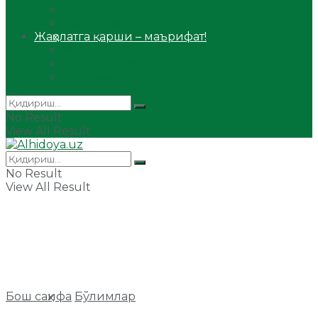
Сийрат ва тарих
Ҳаж ва умра
Жаҳолатга қарши – маърифат!
Мақола
Видеомаъруза
Аудиомаъруза
No Result
View All Result
No Result
View All Result
Бош саҳифа
Бўлимлар