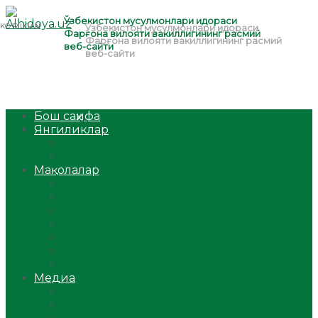
Бош саҳифа
Янгиликлар
Ўзбекистон
Жаҳон
Мақолалар
Мусулмоннинг одоби
Оилам – саодат масканим!
Таълим-тарбия
Ибратли ҳикоялар
Хислатли ҳикматлар
Аёллар саҳифаси
Саломатлик
Медиа
Видео
Фото