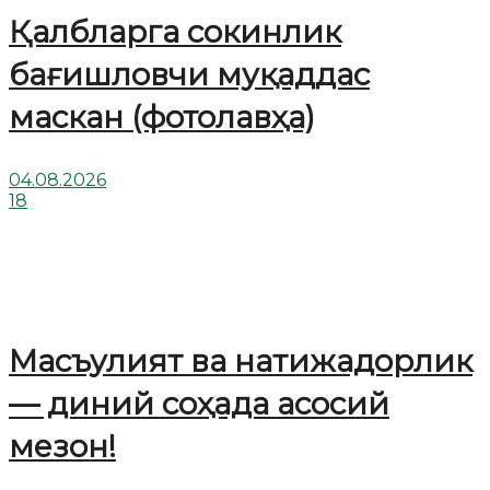
Қалбларга сокинлик
бағишловчи муқаддас
маскан (фотолавҳа)
04.08.2026
18
Масъулият ва натижадорлик
— диний соҳада асосий
мезон!