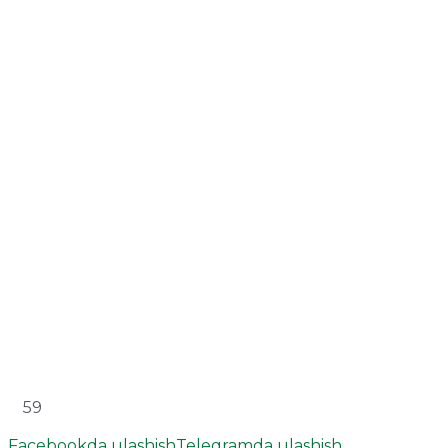
59
Facebookda ulashish
Telegramda ulashish