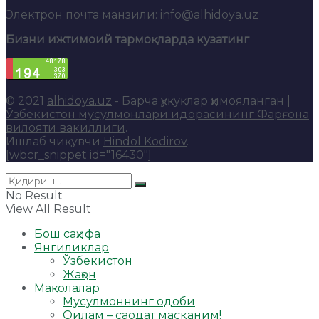
Электрон почта манзили: info@alhidoya.uz
Бизни ижтимоий тармоқларда кузатинг
© 2021
alhidoya.uz
- Барча ҳуқуқлар ҳимояланган |
Ўзбекистон мусулмонлари идорасининг Фарғона
вилояти вакиллиги
.
Ишлаб чиқувчи
Hindol Kodirov
.
[wbcr_snippet id="16430"]
No Result
View All Result
Бош саҳифа
Янгиликлар
Ўзбекистон
Жаҳон
Мақолалар
Мусулмоннинг одоби
Оилам – саодат масканим!