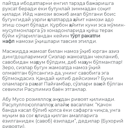
пайтда ибодатларни енгил тарзда бажаришга
рухсат беради ёки бутунлай зиммадан соқит
қилади. Ийд намози вожиб амал бўлгани боис
бугунгидай узрли ҳолатларда ҳайит намози адо
этиш соқит бўлади. Қурбон ҳайити куни эса мўмин-
мусулмонларга ўз хонадонларида қуёш терак
бўйи кўтарилгандан кейин
тўрт ракатли
нафл
намози ўқишлари тавсия этилди.
Масжидда жамоат билан намоз ўқиб юрган азиз
дингдошларимиз! Сизлар жамоатдан чекланиб,
савобидан маҳрум бўлдим, деб маҳзун бўлманглар!
Зеро, сизлар бугун жамоатда намоз ўқий
олмаётган бўлсангиз-да, унинг савобига эга
бўлмоқдасиз. Қандай қилиб дейсизми? Буни
оламларга раҳмат Пайғамбар, сўзлари ваҳий бўлган
севикли Расулимиз баён этганлар.
Абу Мусо розияллоҳу анҳудан ривоят қилинади.
Расулуллоҳ соллаллоҳу алайҳи васаллам: “Қачон
банда касал бўлиб қолса ёки сафарга чиқса, унга
муқим ва соғ ҳолида қилган амалларига
ёзилганидек (савоб) ёзилади”, дедилар (Бухорий
ривояти).