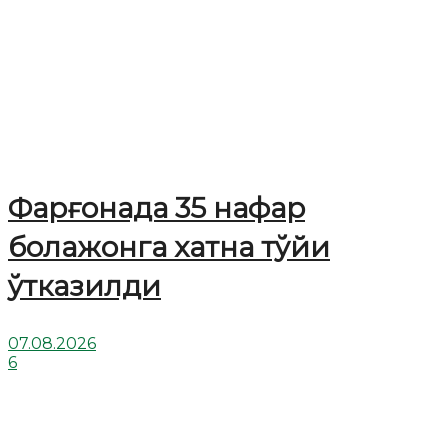
Фарғонада 35 нафар
болажонга хатна тўйи
ўтказилди
07.08.2026
6