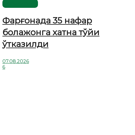
Ўзбекистон
Фарғонада 35 нафар
болажонга хатна тўйи
ўтказилди
07.08.2026
6