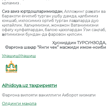
қоламиз .
Сиз азиз юртдошларимиздан
, Аллоҳнинг раҳмати ва
баракоти ёғилиб турган ушбу дамда, қалбимиз
юмшаб, ихлосимиз ортиб турган лаҳзаларда дуо
қилайлик. Халқимизни, жонажон Ватанимизни
офату кулфатлардан, балою қазолардан Ўзи сақлаб,
ҳаётимизни бундан-да фаровон қилсин.
Ҳусниддин ТУРСУНЗОДА,
Фарғона шаҳар “Янги чек” масжиди имом-ноиби
Улашиш
Улашиш
Alhidoya.uz таҳририяти
Фарғона вилояти вакиллиги Ахборот хизмати
Олдинги мақола