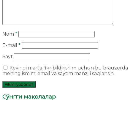
Nom
*
E-mail
*
Sayt
Keyingi marta fikr bildirishim uchun bu brauzerda
mening ismim, email va saytim manzili saqlansin.
Сўнгги мақолалар