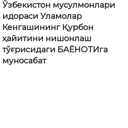
Ўзбекистон мусулмонлари
идораси Уламолар
Кенгашининг Қурбон
ҳайитини нишонлаш
тўғрисидаги БАЁНОТИга
муносабат