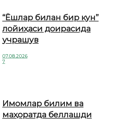
“Ёшлар билан бир кун”
лойиҳаси доирасида
учрашув
07.08.2026
7
Имомлар билим ва
маҳоратда беллашди