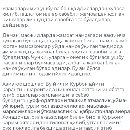
Уламоларимиз ушбу ва бошқа ҳадислардан хулоса
қилиб, ташқи омиллар сабабли жамоатдан қолган
кишилар ҳам шундай савобга эга бўладилар,
дейдилар.
Демак, масжидларда жамоат намозлари вақтинча
тўхтаган бўлса-да, одатда жамоат билан намоз ўқиб
юрган намозхонлар уйда намоз ўқиган тақдирда
ҳам масжидда жамоат билан ўқиган савобига эга
бўладилар. Чунки, уларга монелик бўлмаса, ушбу
касалликлар бўлмаса эди, албатта жамоат билан
намоз ўқиган бўлар эдилар. Бу ҳам бўлса,
динимизнинг одамийлигидандир.
Азиз юртдошлар! Бу йилги Қурбон ҳайити
карантин шароитида нишонланаётгани инобатга
олиб, одамлар жамланишига сабаб
бўладиган
урф-одатларни ташкил этмаслик,
уйма-
уй юриб,
турли хил
азахонликлар,
маърака
–
маросимларни
ўтказмаслик
ва
қабристонлар
зиёра
Хонадонда, оила-аъзолари билан бирга Қуръони
карим оятларидан тиловат қилиб, ўтганларимиз
руҳи покларига бахшида этишни тавсия этиб