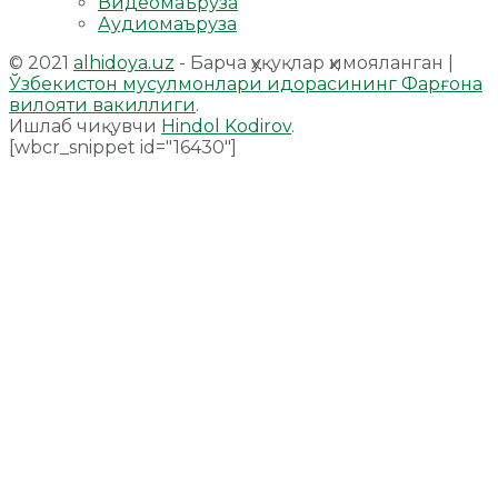
Видеомаъруза
Аудиомаъруза
© 2021
alhidoya.uz
- Барча ҳуқуқлар ҳимояланган |
Ўзбекистон мусулмонлари идорасининг Фарғона
вилояти вакиллиги
.
Ишлаб чиқувчи
Hindol Kodirov
.
[wbcr_snippet id="16430"]