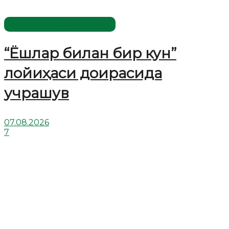
Имомлар фаолиятидан
“Ёшлар билан бир кун”
лойиҳаси доирасида
учрашув
07.08.2026
7