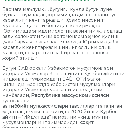
Барчага маълумки, бугунги кунда бутун дунё
бўйлаб, жумладан, юртимизда ҳам коронавирус
касаллиги кенг тарқалди. Ҳозир инсоният
мураккаб даврни бошидан кечирмоқда.
Юртимизда эпидемиологик вазиятни жиловлаш,
аҳоли саломатлигини ҳар томонлама ҳимоя қилиш
учун барча чоралар кўрилмоқда. Юртимизда бу
касаллик кенг тарқалишининг олдини олиш
мақсадида карантин ва бир қатор чекловлар
жорий этилди.
Бугун ОАВ орқали Ўзбекистон мусулмонлари
идораси Уламолар Кенгашининг Қурбон ҳайитини
нишонлаш тўғрисидаги БАЁНОТИ эълон
қилинди. Баёнотда Ўзбекистон мусулмонлари
идораси Уламолар Кенгаши Ислом дини
манбалари,
Республика махсус комиссияси
хулосалари
ва
тиббиёт
мутахассислари
тавсияларига таянган
ҳолда пандемия шароитида 2020 йилги Қурбон
ҳайити – “Ийдул адҳа” намозини ўқиш мўмин-
мусулмонларнинг зиммасидан
соқит
бўлишини
маълум қилинди.