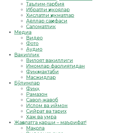
Таълим-тарбия
Ибратли ҳикоялар
Хислатли ҳикматлар
Аёллар саҳифаси
Саломатлик
Медиа
Видео
Фото
Аудио
Вакиллик
Вилоят вакиллиги
Имомлар фаолиятидан
Фиқҳ мактаби
Масжидлар
Бўлимлар
Фиқҳ
Рамазон
Савол-жавоб
Ислом ва иймон
Сийрат ва тарих
Ҳаж ва умра
Жаҳолатга қарши – маърифат!
Мақола