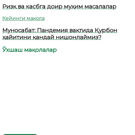
Ризқ ва касбга доир муҳим масалалар
Кейинги мақола
Муносабат: Пандемия вақтида Қурбон
ҳайитини қандай нишонлаймиз?
Ўхшаш мақолалар