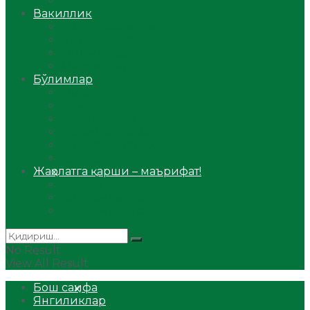
Аудио
Вакиллик
Вилоят вакиллиги
Имомлар фаолиятидан
Фиқҳ мактаби
Масжидлар
Бўлимлар
Фиқҳ
Рамазон
Савол-жавоб
Ислом ва иймон
Сийрат ва тарих
Ҳаж ва умра
Жаҳолатга қарши – маърифат!
Мақола
Видеомаъруза
Аудиомаъруза
No Result
View All Result
Бош саҳифа
Янгиликлар