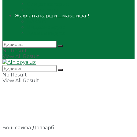
Сийрат ва тарих
Ҳаж ва умра
Жаҳолатга қарши – маърифат!
Мақола
Видеомаъруза
Аудиомаъруза
No Result
View All Result
No Result
View All Result
Бош саҳифа
Долзарб