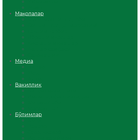
Ўзбекистон
Жаҳон
Мақолалар
Мусулмоннинг одоби
Оилам – саодат масканим!
Таълим-тарбия
Ибратли ҳикоялар
Хислатли ҳикматлар
Аёллар саҳифаси
Саломатлик
Медиа
Видео
Фото
Аудио
Вакиллик
Вилоят вакиллиги
Имомлар фаолиятидан
Фиқҳ мактаби
Масжидлар
Бўлимлар
Фиқҳ
Рамазон
Савол-жавоб
Ислом ва иймон