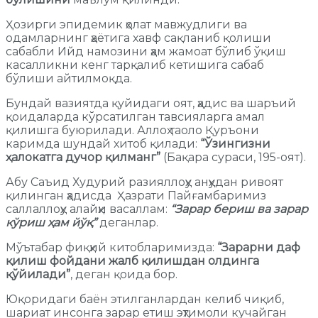
Ҳозирги эпидемик ҳолат мавжудлиги ва
одамларнинг ҳаётига хавф сақланиб қолиши
сабабли Ийд намозини ҳам жамоат бўлиб ўқиш
касалликни кенг тарқалиб кетишига сабаб
бўлиши айтилмоқда.
Бундай вазиятда қуйидаги оят, ҳадис ва шаръий
қоидаларда кўрсатилган тавсияларга амал
қилишга буюрилади. Аллоҳ таоло Қуръони
каримда шундай хитоб қилади:
“Ўзингизни
ҳалокатга дучор қилманг”
(Бақара сураси, 195-оят).
Абу Саъид Худурий разияллоҳу анҳудан ривоят
қилинган ҳадисда Ҳазрати Пайғамбаримиз
саллаллоҳу алайҳи васаллам:
“Зарар бериш ва зарар
кўриш ҳам йўқ”
деганлар.
Мўътабар фиқҳий китобларимизда:
“Зарарни даф
қилиш фойдани жалб қилишдан олдинга
қўйилади”
, деган қоида бор.
Юқоридаги баён этилганлардан келиб чиқиб,
шариат инсонга зарар етиш эҳтимоли кучайган