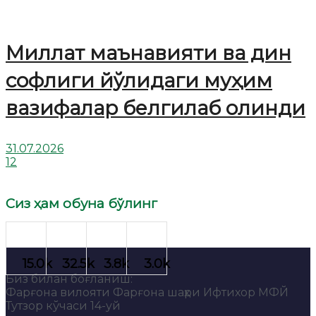
Миллат маънавияти ва дин
софлиги йўлидаги муҳим
вазифалар белгилаб олинди
31.07.2026
12
Сиз ҳам обуна бўлинг
Биз билан боғланиш:
Фарғона вилояти Фарғона шаҳри Ифтихор МФЙ
Тутзор кўчаси 14-уй