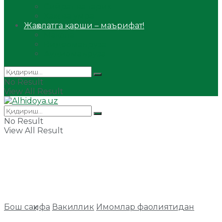
Сийрат ва тарих
Ҳаж ва умра
Жаҳолатга қарши – маърифат!
Мақола
Видеомаъруза
Аудиомаъруза
No Result
View All Result
No Result
View All Result
Бош саҳифа
Вакиллик
Имомлар фаолиятидан