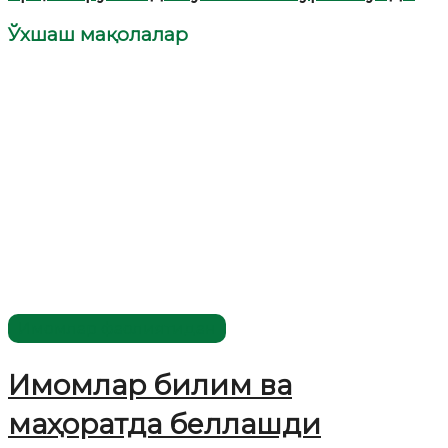
Ўхшаш мақолалар
Имомлар фаолиятидан
Имомлар билим ва
маҳоратда беллашди