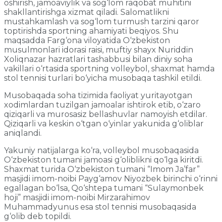
oshirish, jamoaviylik va sog‘lom raqobat muhitini
shakllantirishga xizmat qiladi. Salomatlikni
mustahkamlash va sog‘lom turmush tarzini qaror
toptirishda sportning ahamiyati beqiyos. Shu
maqsadda Farg‘ona viloyatida O‘zbekiston
musulmonlari idorasi raisi, muftiy shayx Nuriddin
Xoliqnazar hazratlari tashabbusi bilan diniy soha
vakillari o‘rtasida sportning volleybol, shaxmat hamda
stol tennisi turlari bo‘yicha musobaqa tashkil etildi.
Musobaqada soha tizimida faoliyat yuritayotgan
xodimlardan tuzilgan jamoalar ishtirok etib, o‘zaro
qiziqarli va murosasiz bellashuvlar namoyish etdilar.
Qiziqarli va keskin o‘tgan o‘yinlar yakunida g‘oliblar
aniqlandi.
Yakuniy natijalarga ko‘ra, volleybol musobaqasida
O‘zbekiston tumani jamoasi g‘oliblikni qo‘lga kiritdi.
Shaxmat turida O‘zbekiston tumani “Imom Ja’far”
masjidi imom-noibi Payg‘amov Niyozbek birinchi o‘rinni
egallagan bo‘lsa, Qo‘shtepa tumani “Sulaymonbek
hoji” masjidi imom-noibi Mirzarahimov
Muhammadyunus esa stol tennisi musobaqasida
g‘olib deb topildi.