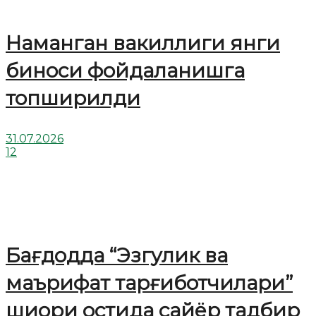
Наманган вакиллиги янги
биноси фойдаланишга
топширилди
31.07.2026
12
Бағдодда “Эзгулик ва
маърифат тарғиботчилари”
шиори остида сайёр тадбир