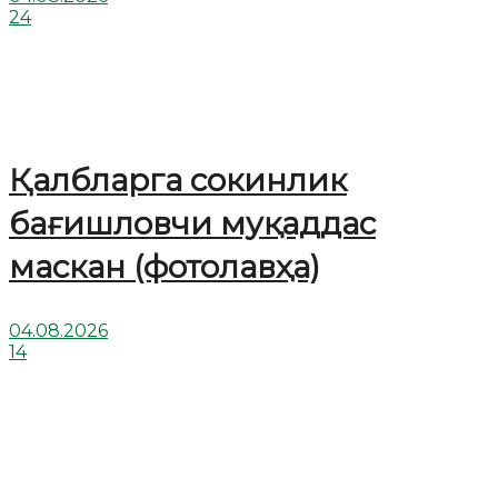
24
Қалбларга сокинлик
бағишловчи муқаддас
маскан (фотолавҳа)
04.08.2026
14