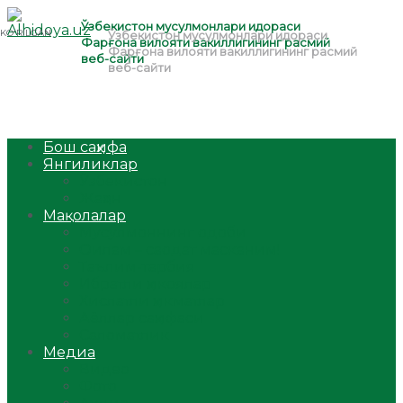
Бош саҳифа
Янгиликлар
Ўзбекистон
Жаҳон
Мақолалар
Мусулмоннинг одоби
Оилам – саодат масканим!
Таълим-тарбия
Ибратли ҳикоялар
Хислатли ҳикматлар
Аёллар саҳифаси
Саломатлик
Медиа
Видео
Фото