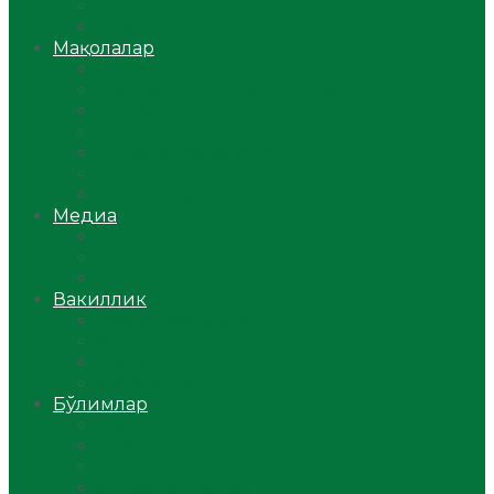
Ўзбекистон
Жаҳон
Мақолалар
Мусулмоннинг одоби
Оилам – саодат масканим!
Таълим-тарбия
Ибратли ҳикоялар
Хислатли ҳикматлар
Аёллар саҳифаси
Саломатлик
Медиа
Видео
Фото
Аудио
Вакиллик
Вилоят вакиллиги
Имомлар фаолиятидан
Фиқҳ мактаби
Масжидлар
Бўлимлар
Фиқҳ
Рамазон
Савол-жавоб
Ислом ва иймон