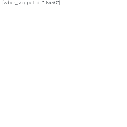
[wbcr_snippet id="16430"]