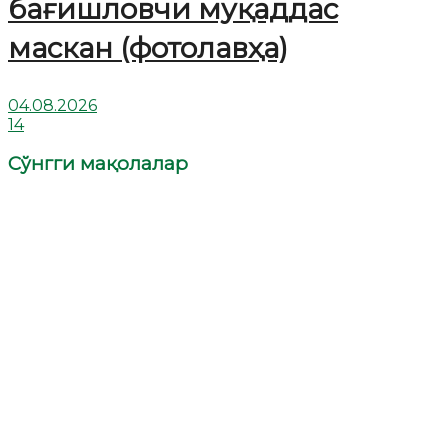
бағишловчи муқаддас
маскан (фотолавҳа)
04.08.2026
14
Сўнгги мақолалар