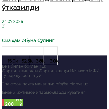
ўтказилди
24.07.2026
21
Сиз ҳам обуна бўлинг
Биз билан боғланиш:
Фарғона вилояти Фарғона шаҳри Ифтихор МФЙ
Тутзор кўчаси 14-уй
Электрон почта манзили: info@alhidoya.uz
Бизни ижтимоий тармоқларда кузатинг