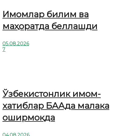
Имомлар билим ва
маҳоратда беллашди
05.08.2026
7
Ўзбекистонлик имом-
хатиблар БААда малака
оширмоқда
04.08.2026