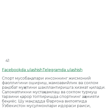
41
Facebookda ulashish
Telegramda ulashish
Спорт мусобақалари инсоннинг жисмоний
фаоллигини ошириш, жамоавийлик ва соғлом
рақобат муҳитини шакллантиришга хизмат қилади.
Саломатликни мустаҳкамлаш ва соғлом турмуш
тарзини қарор топтиришда спортнинг аҳамияти
беқиёс. Шу мақсадда Фарғона вилоятида
Ўзбекистон мусулмонлари идораси раиси,