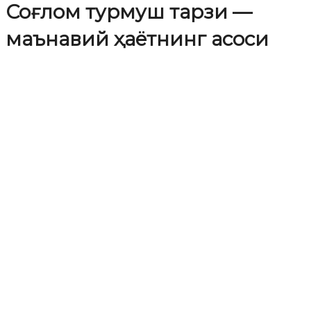
Соғлом турмуш тарзи —
маънавий ҳаётнинг асоси