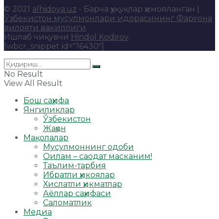
© 2021
alhidoya.uz
- Барча ҳуқуқлар ҳимояланган |
Ўзбекистон мусулмонлари идорасининг Фарғона
вилояти вакиллиги
.
Ишлаб чиқувчи
Hindol Kodirov
.
[wbcr_snippet id="16430"]
No Result
View All Result
Бош саҳифа
Янгиликлар
Ўзбекистон
Жаҳон
Мақолалар
Мусулмоннинг одоби
Оилам – саодат масканим!
Таълим-тарбия
Ибратли ҳикоялар
Хислатли ҳикматлар
Аёллар саҳифаси
Саломатлик
Медиа