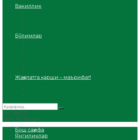
Аудио
Вакиллик
Вилоят вакиллиги
Имомлар фаолиятидан
Фиқҳ мактаби
Масжидлар
Бўлимлар
Фиқҳ
Рамазон
Савол-жавоб
Ислом ва иймон
Сийрат ва тарих
Ҳаж ва умра
Жаҳолатга қарши – маърифат!
Мақола
Видеомаъруза
Аудиомаъруза
No Result
View All Result
Бош саҳифа
Янгиликлар