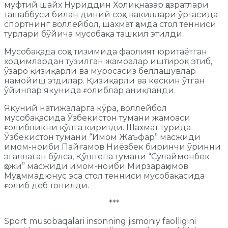
муфтий шайх Нуриддин Холиқназар ҳазратлари
ташаббуси билан диний соҳа вакиллари ўртасида
спортнинг воллейбол, шахмат ҳамда стол тенниси
турлари бўйича мусобақа ташкил этилди.
Мусобақада соҳа тизимида фаолият юритаётган
ходимлардан тузилган жамоалар иштирок этиб,
ўзаро қизиқарли ва муросасиз беллашувлар
намойиш этдилар. Қизиқарли ва кескин ўтган
ўйинлар якунида ғолиблар аниқланди.
Якуний натижаларга кўра, воллейбол
мусобақасида Ўзбекистон тумани жамоаси
ғолибликни қўлга киритди. Шахмат турида
Ўзбекистон тумани “Имом Жаъфар” масжиди
имом-ноиби Пайғамов Ниёзбек биринчи ўринни
эгаллаган бўлса, Қўштепа тумани “Сулаймонбек
ҳожи” масжиди имом-ноиби Мирзараҳимов
Муҳаммадюнус эса стол тенниси мусобақасида
ғолиб деб топилди.
***
Sport musobaqalari insonning jismoniy faolligini