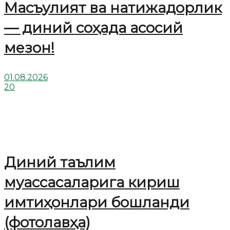
Масъулият ва натижадорлик
— диний соҳада асосий
мезон!
01.08.2026
20
Диний таълим
муассасаларига кириш
имтиҳонлари бошланди
(фотолавҳа)