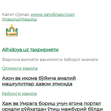
Калит сўзлар:
имом-хатиблар
спорт
Улашиш
Улашиш
Alhidoya.uz таҳририяти
Фарғона вилояти вакиллиги Ахборот хизмати
Олдинги мақола
Азон ва иқома бўйича амалий
машғулотлар давом этмоқда
Кейинги мақола
Ҳаж ва Умрага бориш учун ягона портал
орқали рўйхатдан ўтиш мажбурий бўлди