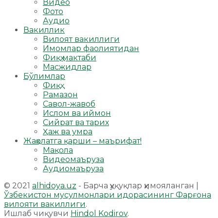
Видео
Фото
Аудио
Вакиллик
Вилоят вакиллиги
Имомлар фаолиятидан
Фиқҳ мактаби
Масжидлар
Бўлимлар
Фиқҳ
Рамазон
Савол-жавоб
Ислом ва иймон
Сийрат ва тарих
Ҳаж ва умра
Жаҳолатга қарши – маърифат!
Мақола
Видеомаъруза
Аудиомаъруза
© 2021
alhidoya.uz
- Барча ҳуқуқлар ҳимояланган |
Ўзбекистон мусулмонлари идорасининг Фарғона
вилояти вакиллиги
.
Ишлаб чиқувчи
Hindol Kodirov
.