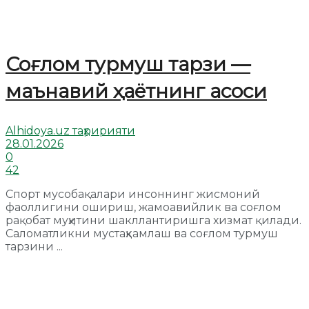
Соғлом турмуш тарзи —
маънавий ҳаётнинг асоси
Alhidoya.uz таҳририяти
28.01.2026
0
42
Спорт мусобақалари инсоннинг жисмоний
фаоллигини ошириш, жамоавийлик ва соғлом
рақобат муҳитини шакллантиришга хизмат қилади.
Саломатликни мустаҳкамлаш ва соғлом турмуш
тарзини ...