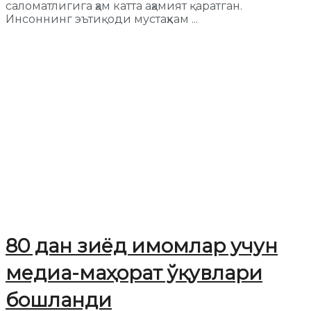
саломатлигига ҳам катта аҳамият қаратган.
Инсоннинг эътиқоди мустаҳкам ...
80 дан зиёд имомлар учун
медиа-маҳорат ўқувлари
бошланди