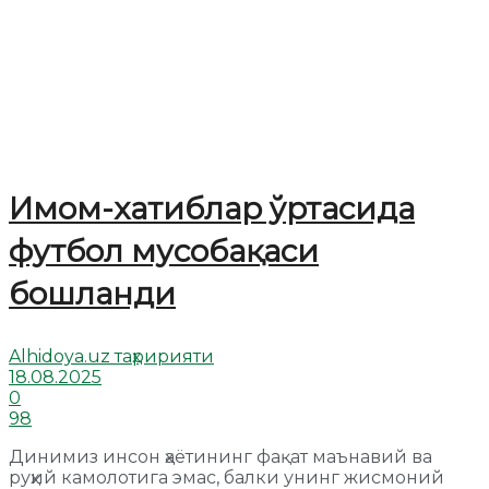
Имом-хатиблар ўртасида
футбол мусобақаси
бошланди
Alhidoya.uz таҳририяти
18.08.2025
0
98
Динимиз инсон ҳаётининг фақат маънавий ва
руҳий камолотига эмас, балки унинг жисмоний