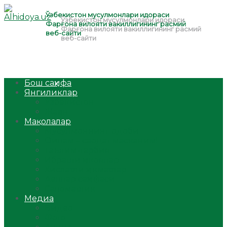
Бош саҳифа
Янгиликлар
Ўзбекистон
Жаҳон
Мақолалар
Мусулмоннинг одоби
Оилам – саодат масканим!
Таълим-тарбия
Ибратли ҳикоялар
Хислатли ҳикматлар
Аёллар саҳифаси
Саломатлик
Медиа
Видео
Фото