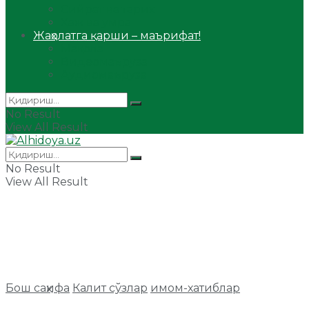
Сийрат ва тарих
Ҳаж ва умра
Жаҳолатга қарши – маърифат!
Мақола
Видеомаъруза
Аудиомаъруза
No Result
View All Result
No Result
View All Result
Бош саҳифа
Калит сўзлар
имом-хатиблар