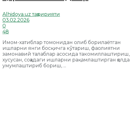
Alhidoya.uz таҳририяти
03.02.2026
0
48
Имом-хатиблар томонидан олиб борилаётган
ишларни янги босқичга кўтариш, фаолиятни
замонавий талаблар асосида такомиллаштириш,
хусусан, соҳадаги ишларни рақамлаштирган ҳолда
умумлаштириб бориш, ...