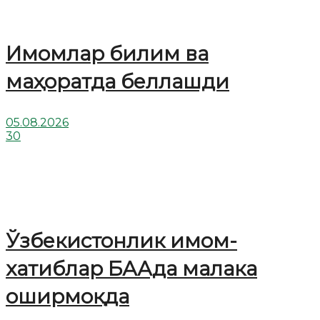
Имомлар билим ва
маҳоратда беллашди
05.08.2026
30
Ўзбекистонлик имом-
хатиблар БААда малака
оширмоқда