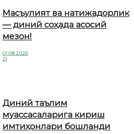
Масъулият ва натижадорлик
— диний соҳада асосий
мезон!
01.08.2026
21
Диний таълим
муассасаларига кириш
имтиҳонлари бошланди