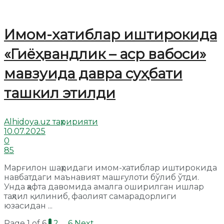
Имом-хатиблар иштирокида
«Гиёҳвандлик – аср вабоси»
мавзуида давра суҳбати
ташкил этилди
Alhidoya.uz таҳририяти
10.07.2025
0
85
Марғилон шаҳридаги имом-хатиблар иштирокида
навбатдаги маънавият машғулоти бўлиб ўтди.
Унда ҳафта давомида амалга оширилган ишлар
таҳлил қилиниб, фаолият самарадорлиги
юзасидан ...
Page 1 of 6
1
2
…
6
Next