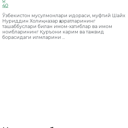
0
40
Ўзбекистон мусулмонлари идораси, муфтий Шайх
Нуриддин Холиқназар ҳазратларининг
ташаббуслари билан имом-хатиблар ва имом
ноибларининг Қуръони карим ва тажвид
борасидаги илмларини ...