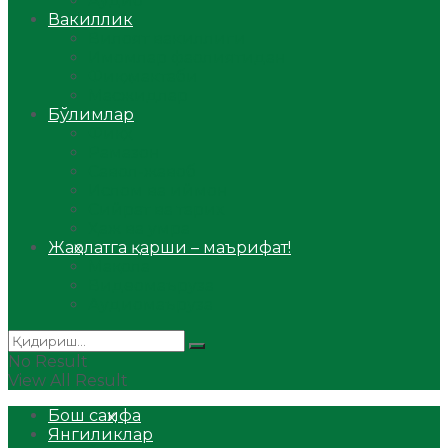
Аудио
Вакиллик
Вилоят вакиллиги
Имомлар фаолиятидан
Фиқҳ мактаби
Масжидлар
Бўлимлар
Фиқҳ
Рамазон
Савол-жавоб
Ислом ва иймон
Сийрат ва тарих
Ҳаж ва умра
Жаҳолатга қарши – маърифат!
Мақола
Видеомаъруза
Аудиомаъруза
No Result
View All Result
Бош саҳифа
Янгиликлар