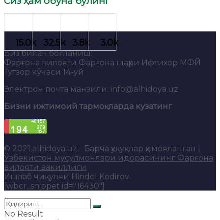
Сиз ҳам обуна бўлинг
Биз билан боғланиш:
Фарғона вилояти Фарғона шаҳри Ифтихор МФЙ
Тутзор кўчаси 14-уй
Электрон почта манзили: info@alhidoya.uz
Бизни ижтимоий тармоқларда кузатинг
© 2021
alhidoya.uz
- Барча ҳуқуқлар ҳимояланган |
Ўзбекистон мусулмонлари идорасининг Фарғона
вилояти вакиллиги
.
Ишлаб чиқувчи
Hindol Kodirov
.
[wbcr_snippet id="16430"]
No Result