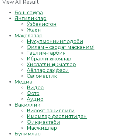
View All Result
Бош саҳифа
Янгиликлар
Ўзбекистон
Жаҳон
Мақолалар
Мусулмоннинг одоби
Оилам – саодат масканим!
Таълим-тарбия
Ибратли ҳикоялар
Хислатли ҳикматлар
Аёллар саҳифаси
Саломатлик
Медиа
Видео
Фото
Аудио
Вакиллик
Вилоят вакиллиги
Имомлар фаолиятидан
Фиқҳ мактаби
Масжидлар
Бўлимлар