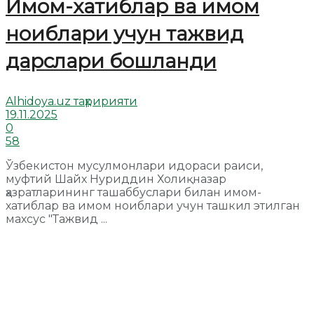
Имом-хатиблар ва имом
ноиблари учун тажвид
дарслари бошланди
Alhidoya.uz таҳририяти
19.11.2025
0
58
Ўзбекистон мусулмонлари идораси раиси,
муфтий Шайх Нуриддин Холиқназар
ҳазратларининг ташаббуслари билан имом-
хатиблар ва имом ноиблари учун ташкил этилган
махсус "Тажвид ...