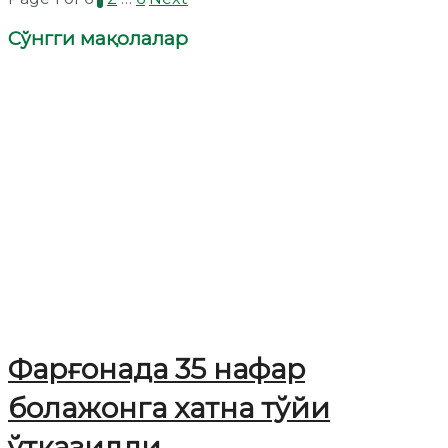
Сўнгги мақолалар
Фарғонада 35 нафар
болажонга хатна тўйи
ўтказилди