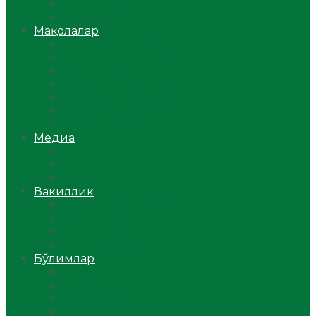
Ўзбекистон
Жаҳон
Мақолалар
Мусулмоннинг одоби
Оилам – саодат масканим!
Таълим-тарбия
Ибратли ҳикоялар
Хислатли ҳикматлар
Аёллар саҳифаси
Саломатлик
Медиа
Видео
Фото
Аудио
Вакиллик
Вилоят вакиллиги
Имомлар фаолиятидан
Фиқҳ мактаби
Масжидлар
Бўлимлар
Фиқҳ
Рамазон
Савол-жавоб
Ислом ва иймон