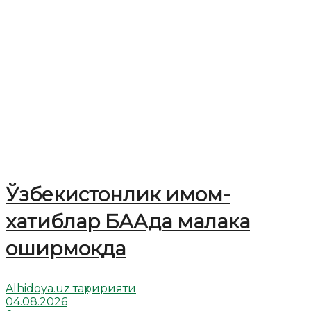
Ўзбекистонлик имом-
хатиблар БААда малака
оширмоқда
Alhidoya.uz таҳририяти
04.08.2026