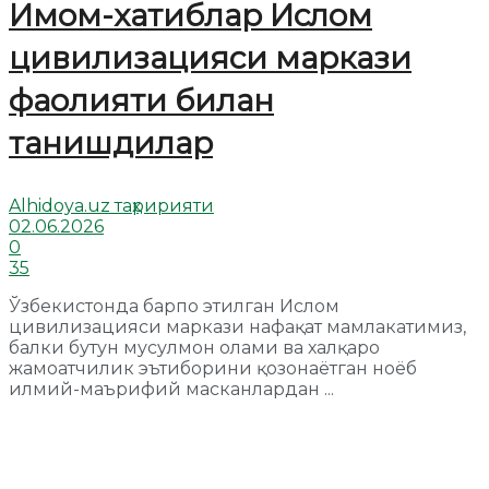
Имом-хатиблар Ислом
цивилизацияси маркази
фаолияти билан
танишдилар
Alhidoya.uz таҳририяти
02.06.2026
0
35
Ўзбекистонда барпо этилган Ислом
цивилизацияси маркази нафақат мамлакатимиз,
балки бутун мусулмон олами ва халқаро
жамоатчилик эътиборини қозонаётган ноёб
илмий-маърифий масканлардан ...