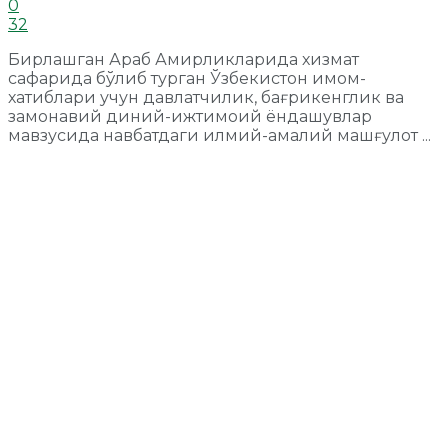
0
32
Бирлашган Араб Амирликларида хизмат
сафарида бўлиб турган Ўзбекистон имом-
хатиблари учун давлатчилик, бағрикенглик ва
замонавий диний-ижтимоий ёндашувлар
мавзусида навбатдаги илмий-амалий машғулот ...