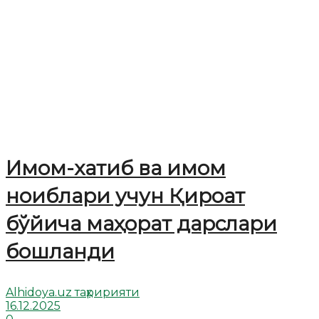
Имом-хатиб ва имом
ноиблари учун Қироат
бўйича маҳорат дарслари
бошланди
Alhidoya.uz таҳририяти
16.12.2025