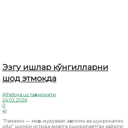
Эзгу ишлар кўнгилларни
шод этмоқда
Alhidoya.uz таҳририяти
24.02.2026
0
41
“Рамазон — меҳр-мурувват, аҳиллик ва шукроналик
ойи” шиори остида амалга оширилаётган хайрли