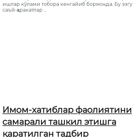
ишлар кўлами тобора кенгайиб бормоқда. Бу эзгу
саъй-ҳаракатлар ...
Имом-хатиблар фаолиятини
самарали ташкил этишга
қаратилган тадбир