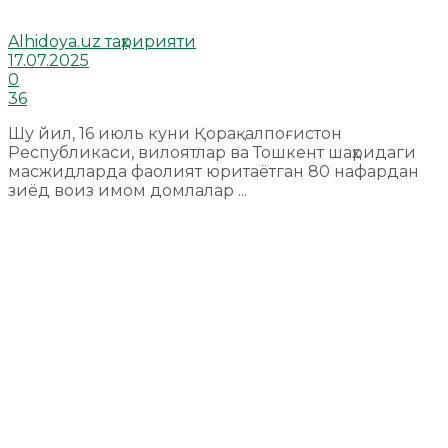
Alhidoya.uz таҳририяти
17.07.2025
0
36
Шу йил, 16 июль куни Қорақалпоғистон
Республикаси, вилоятлар ва Тошкент шаҳридаги
масжидларда фаолият юритаётган 80 нафардан
зиёд воиз имом домлалар ...