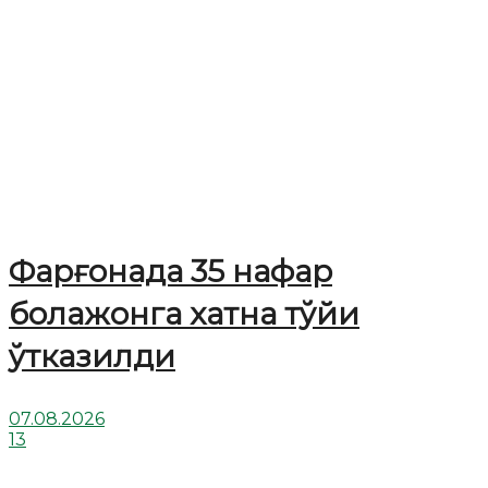
Фарғонада 35 нафар
болажонга хатна тўйи
ўтказилди
07.08.2026
13