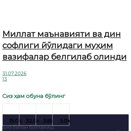
Миллат маънавияти ва дин
софлиги йўлидаги муҳим
вазифалар белгилаб олинди
31.07.2026
13
Сиз ҳам обуна бўлинг
Биз билан боғланиш: