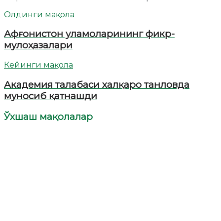
Олдинги мақола
Афғонистон уламоларининг фикр-
мулоҳазалари
Кейинги мақола
Академия талабаси халқаро танловда
муносиб қатнашди
Ўхшаш мақолалар