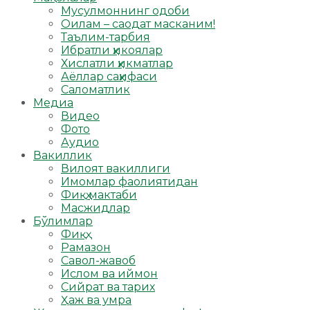
Мусулмоннинг одоби
Оилам – саодат масканим!
Таълим-тарбия
Ибратли ҳикоялар
Хислатли ҳикматлар
Аёллар саҳифаси
Саломатлик
Медиа
Видео
Фото
Аудио
Вакиллик
Вилоят вакиллиги
Имомлар фаолиятидан
Фиқҳ мактаби
Масжидлар
Бўлимлар
Фиқҳ
Рамазон
Савол-жавоб
Ислом ва иймон
Сийрат ва тарих
Ҳаж ва умра