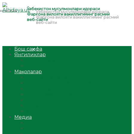
Бош саҳифа
Янгиликлар
Ўзбекистон
Жаҳон
Мақолалар
Мусулмоннинг одоби
Оилам – саодат масканим!
Таълим-тарбия
Ибратли ҳикоялар
Хислатли ҳикматлар
Аёллар саҳифаси
Саломатлик
Медиа
Видео
Фото