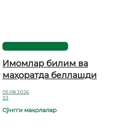
Имомлар фаолиятидан
Имомлар билим ва
маҳоратда беллашди
05.08.2026
33
Сўнгги мақолалар