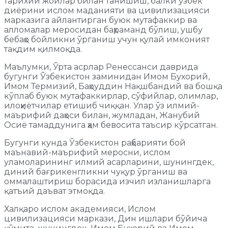
тарихий жойлар билан танишиш, балки ўзбек
диёрини ислом маданияти ва цивилизацияси
марказига айлантирган буюк мутафаккир ва
алломалар меросидан баҳраманд бўлиш, ушбу
бебаҳо бойликни ўрганиш учун қулай имконият
тақдим қилмоқда.
Маълумки, Ўрта асрлар Ренессанси даврида
бугунги Ўзбекистон заминидан Имом Бухорий,
Имом Термизий, Баҳоуддин Нақшбандий ва бошқа
кўплаб буюк мутафаккирлар, сўфийлар, олимлар,
илоҳиётчилар етишиб чиққан. Улар ўз илмий-
маърифий даҳоси билан, жумладан, Жанубий
Осиё тамаддунига ҳам бевосита таъсир кўрсатган.
Бугунги кунда Ўзбекистон раҳбарияти бой
маънавий-маърифий меросни, ислом
уламоларининг илмий асарларини, шунингдек,
диний бағрикенгликни чуқур ўрганиш ва
оммалаштириш борасида изчил изланишларга
қатъий даъват этмоқда.
Халқаро ислом академияси, Ислом
цивилизацияси маркази, Дин ишлари бўйича