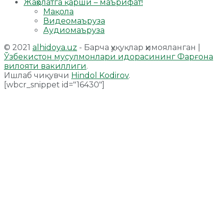
Жаҳолатга қарши – маърифат!
Мақола
Видеомаъруза
Аудиомаъруза
© 2021
alhidoya.uz
- Барча ҳуқуқлар ҳимояланган |
Ўзбекистон мусулмонлари идорасининг Фарғона
вилояти вакиллиги
.
Ишлаб чиқувчи
Hindol Kodirov
.
[wbcr_snippet id="16430"]