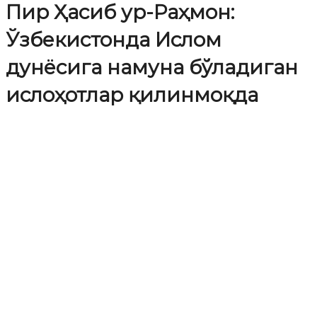
Пир Ҳасиб ур-Раҳмон:
Ўзбекистонда Ислом
дунёсига намуна бўладиган
ислоҳотлар қилинмоқда