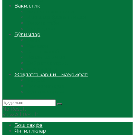
Аудио
Вакиллик
Вилоят вакиллиги
Имомлар фаолиятидан
Фиқҳ мактаби
Масжидлар
Бўлимлар
Фиқҳ
Рамазон
Савол-жавоб
Ислом ва иймон
Сийрат ва тарих
Ҳаж ва умра
Жаҳолатга қарши – маърифат!
Мақола
Видеомаъруза
Аудиомаъруза
No Result
View All Result
Бош саҳифа
Янгиликлар