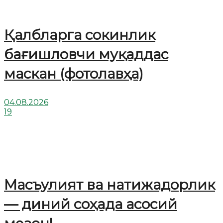
Қалбларга сокинлик
бағишловчи муқаддас
маскан (фотолавҳа)
04.08.2026
19
Масъулият ва натижадорлик
— диний соҳада асосий