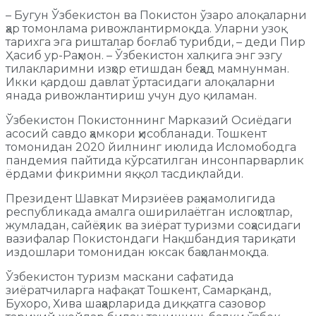
– Бугун Ўзбекистон ва Покистон ўзаро алоқаларни
ҳар томонлама ривожлантирмоқда. Уларни узоқ
тарихга эга ришталар боғлаб турибди, – деди Пир
Ҳасиб ур-Раҳмон. – Ўзбекистон халқига энг эзгу
тилакларимни изҳор етишдан беҳад мамнунман.
Икки қардош давлат ўртасидаги алоқаларни
янада ривожлантириш учун дуо қиламан.
Ўзбекистон Покистоннинг Марказий Осиёдаги
асосий савдо ҳамкори ҳисобланади. Тошкент
томонидан 2020 йилнинг июлида Исломободга
пандемия пайтида кўрсатилган инсонпарварлик
ёрдами фикримни яққол тасдиқлайди.
Президент Шавкат Мирзиёев раҳнамолигида
республикада амалга оширилаётган ислоҳотлар,
жумладан, сайёҳлик ва зиёрат туризми соҳасидаги
вазифалар Покистондаги Нақшбандия тариқати
издошлари томонидан юксак баҳоланмоқда.
Ўзбекистон туризм маскани сафатида
зиёратчиларга нафақат Тошкент, Самарқанд,
Бухоро, Хива шаҳарларида диққатга сазовор