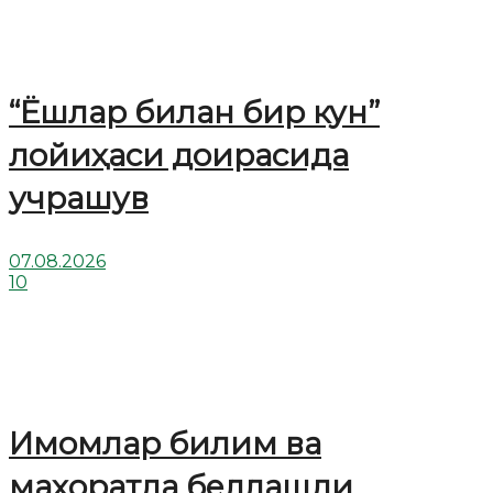
“Ёшлар билан бир кун”
лойиҳаси доирасида
учрашув
07.08.2026
10
Имомлар билим ва
маҳоратда беллашди