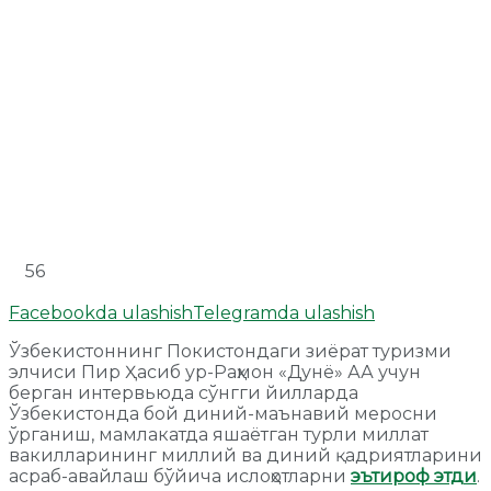
56
Facebookda ulashish
Telegramda ulashish
Ўзбекистоннинг Покистондаги зиёрат туризми
элчиси Пир Ҳасиб ур-Раҳмон «Дунё» АА учун
берган интервьюда сўнгги йилларда
Ўзбекистонда бой диний-маънавий меросни
ўрганиш, мамлакатда яшаётган турли миллат
вакилларининг миллий ва диний қадриятларини
асраб-авайлаш бўйича ислоҳотларни
эътироф этди
.