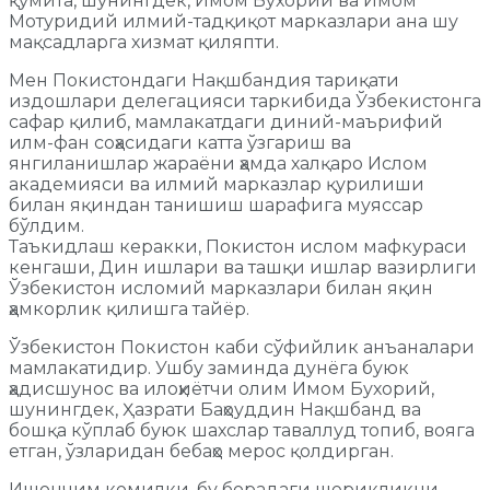
қўмита, шунингдек, Имом Бухорий ва Имом
Мотуридий илмий-тадқиқот марказлари ана шу
мақсадларга хизмат қиляпти.
Мен Покистондаги Нақшбандия тариқати
издошлари делегацияси таркибида Ўзбекистонга
сафар қилиб, мамлакатдаги диний-маърифий
илм-фан соҳасидаги катта ўзгариш ва
янгиланишлар жараёни ҳамда халқаро Ислом
академияси ва илмий марказлар қурилиши
билан яқиндан танишиш шарафига муяссар
бўлдим.
Таъкидлаш керакки, Покистон ислом мафкураси
кенгаши, Дин ишлари ва ташқи ишлар вазирлиги
Ўзбекистон исломий марказлари билан яқин
ҳамкорлик қилишга тайёр.
Ўзбекистон Покистон каби сўфийлик анъаналари
мамлакатидир. Ушбу заминда дунёга буюк
ҳадисшунос ва илоҳиётчи олим Имом Бухорий,
шунингдек, Ҳазрати Баҳоуддин Нақшбанд ва
бошқа кўплаб буюк шахслар таваллуд топиб, вояга
етган, ўзларидан бебаҳо мерос қолдирган.
Ишончим комилки, бу борадаги шерикликни