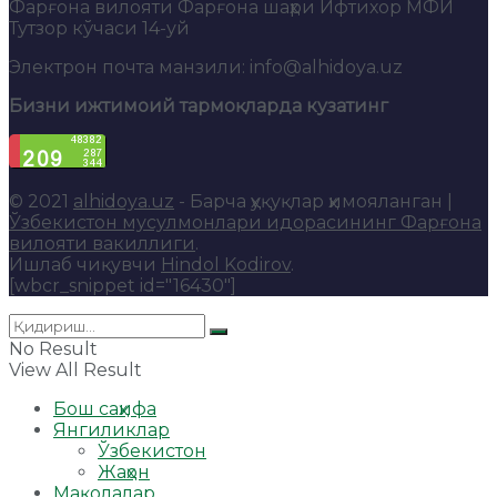
Фарғона вилояти Фарғона шаҳри Ифтихор МФЙ
Тутзор кўчаси 14-уй
Электрон почта манзили: info@alhidoya.uz
Бизни ижтимоий тармоқларда кузатинг
© 2021
alhidoya.uz
- Барча ҳуқуқлар ҳимояланган |
Ўзбекистон мусулмонлари идорасининг Фарғона
вилояти вакиллиги
.
Ишлаб чиқувчи
Hindol Kodirov
.
[wbcr_snippet id="16430"]
No Result
View All Result
Бош саҳифа
Янгиликлар
Ўзбекистон
Жаҳон
Мақолалар