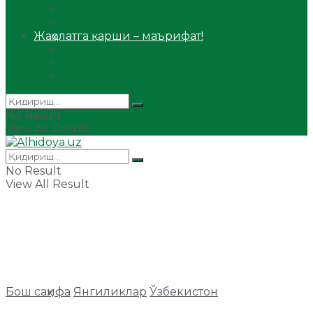
Сийрат ва тарих
Ҳаж ва умра
Жаҳолатга қарши – маърифат!
Мақола
Видеомаъруза
Аудиомаъруза
No Result
View All Result
No Result
View All Result
Бош саҳифа
Янгиликлар
Ўзбекистон