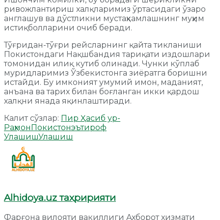
ривожлантириш халқларимиз ўртасидаги ўзаро
англашув ва дўстликни мустаҳкамлашнинг муҳим
истиқболларини очиб беради.
Тўғридан-тўғри рейсларнинг қайта тикланиши
Покистондаги Нақшбандия тариқати издошлари
томонидан илиқ кутиб олинади. Чунки кўплаб
муридларимиз Ўзбекистонга зиёратга боришни
истайди. Бу имконият умумий имон, маданият,
анъана ва тарих билан боғланган икки қардош
халқни янада яқинлаштиради.
Калит сўзлар:
Пир Ҳасиб ур-
Раҳмон
Покистон
эътироф
Улашиш
Улашиш
Alhidoya.uz таҳририяти
Фарғона вилояти вакиллиги Ахборот хизмати