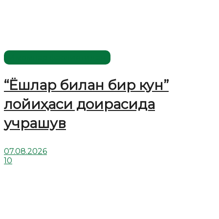
Имомлар фаолиятидан
“Ёшлар билан бир кун”
лойиҳаси доирасида
учрашув
07.08.2026
10