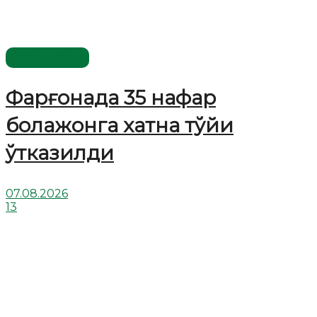
Ўзбекистон
Фарғонада 35 нафар
болажонга хатна тўйи
ўтказилди
07.08.2026
13