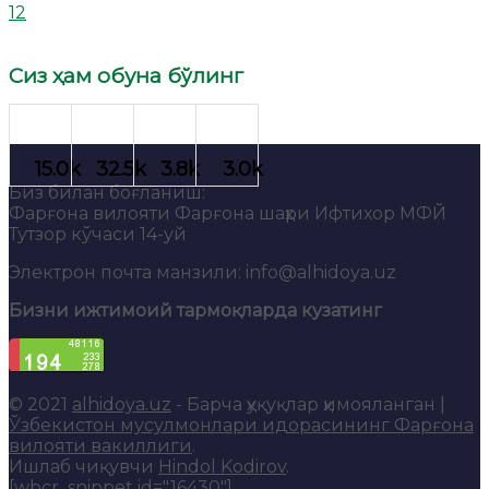
12
Сиз ҳам обуна бўлинг
Биз билан боғланиш:
Фарғона вилояти Фарғона шаҳри Ифтихор МФЙ
Тутзор кўчаси 14-уй
Электрон почта манзили: info@alhidoya.uz
Бизни ижтимоий тармоқларда кузатинг
© 2021
alhidoya.uz
- Барча ҳуқуқлар ҳимояланган |
Ўзбекистон мусулмонлари идорасининг Фарғона
вилояти вакиллиги
.
Ишлаб чиқувчи
Hindol Kodirov
.
[wbcr_snippet id="16430"]