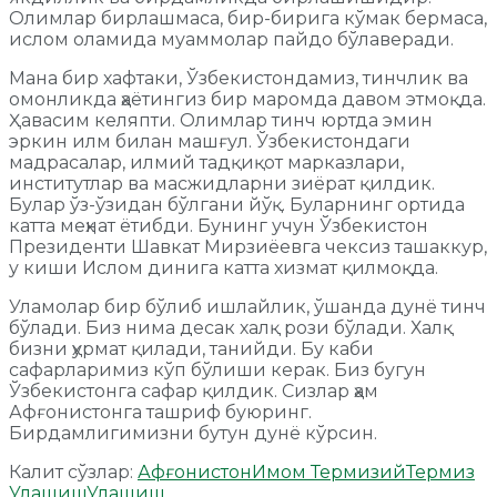
Олимлар бирлашмаса, бир-бирига кўмак бермаса,
ислом оламида муаммолар пайдо бўлаверади.
Мана бир хафтаки, Ўзбекистондамиз, тинчлик ва
омонликда ҳаётингиз бир маромда давом этмоқда.
Ҳавасим келяпти. Олимлар тинч юртда эмин
эркин илм билан машғул. Ўзбекистондаги
мадрасалар, илмий тадқиқот марказлари,
институтлар ва масжидларни зиёрат қилдик.
Булар ўз-ўзидан бўлгани йўқ. Буларнинг ортида
катта меҳнат ётибди. Бунинг учун Ўзбекистон
Президенти Шавкат Мирзиёевга чексиз ташаккур,
у киши Ислом динига катта хизмат қилмоқда.
Уламолар бир бўлиб ишлайлик, ўшанда дунё тинч
бўлади. Биз нима десак халқ рози бўлади. Халқ
бизни ҳурмат қилади, танийди. Бу каби
сафарларимиз кўп бўлиши керак. Биз бугун
Ўзбекистонга сафар қилдик. Сизлар ҳам
Афғонистонга ташриф буюринг.
Бирдамлигимизни бутун дунё кўрсин.
Калит сўзлар:
Афғонистон
Имом Термизий
Термиз
Улашиш
Улашиш