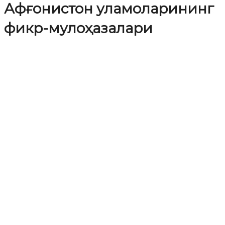
Афғонистон уламоларининг
фикр-мулоҳазалари