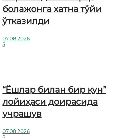
болажонга хатна тўйи
ўтказилди
07.08.2026
5
“Ёшлар билан бир кун”
лойиҳаси доирасида
учрашув
07.08.2026
5