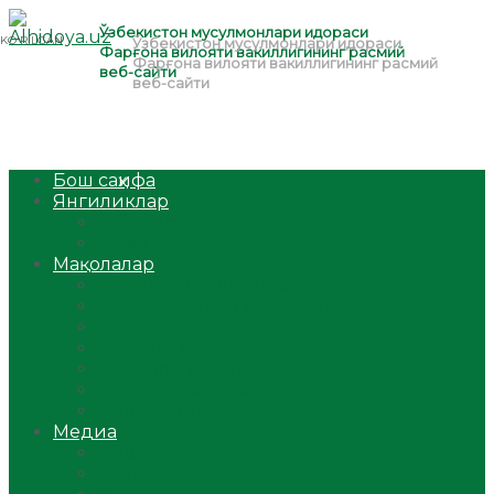
Бош саҳифа
Янгиликлар
Ўзбекистон
Жаҳон
Мақолалар
Мусулмоннинг одоби
Оилам – саодат масканим!
Таълим-тарбия
Ибратли ҳикоялар
Хислатли ҳикматлар
Аёллар саҳифаси
Саломатлик
Медиа
Видео
Фото