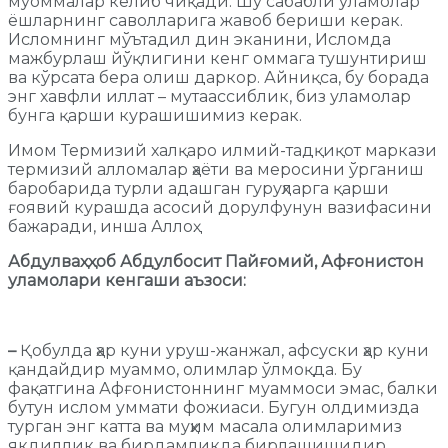
муоммалар келиб чиқади. Шу сабабли уламолар
ёшларнинг саволларига жавоб бериши керак.
Исломнинг мўътадил дин эканини, Исломда
мажбурлаш йўқлигини кенг оммага тушунтириш
ва кўрсата бера олиш даркор. Айниқса, бу борада
энг хавфли иллат – мутаассиблик, биз уламолар
бунга қарши курашишимиз керак.
Имом Термизий халқаро илмий-тадқиқот маркази
термизий алломалар ҳаёти ва меросини ўрганиш
баробарида турли адашган гуруҳларга қарши
ғоявий курашда асосий дорулфунун вазифасини
бажаради, инша Аллоҳ.
Абдулваҳҳоб Абдулбосит Пайғомий, Афғонистон
уламолари кенгаши аъзоси:
–
Қобулда ҳар куни уруш-жанжал, афсуски ҳар куни
қандайдир муаммо, олимлар ўлмоқда. Бу
фақатгина Афғонистоннинг муаммоси эмас, балки
бутун ислом уммати фожиаси. Бугун олдимизда
турган энг катта ва муҳим масала олимларимиз
якдиллик ва бирдамликда бирлашишидир.