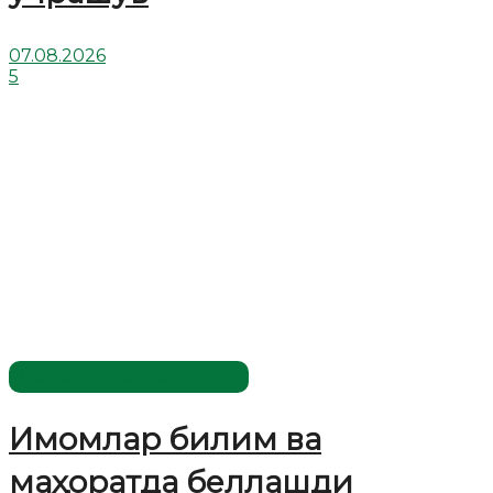
07.08.2026
5
Имомлар фаолиятидан
Имомлар билим ва
маҳоратда беллашди