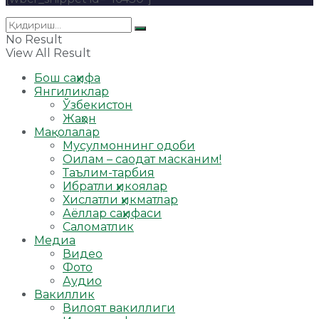
No Result
View All Result
Бош саҳифа
Янгиликлар
Ўзбекистон
Жаҳон
Мақолалар
Мусулмоннинг одоби
Оилам – саодат масканим!
Таълим-тарбия
Ибратли ҳикоялар
Хислатли ҳикматлар
Аёллар саҳифаси
Саломатлик
Медиа
Видео
Фото
Аудио
Вакиллик
Вилоят вакиллиги