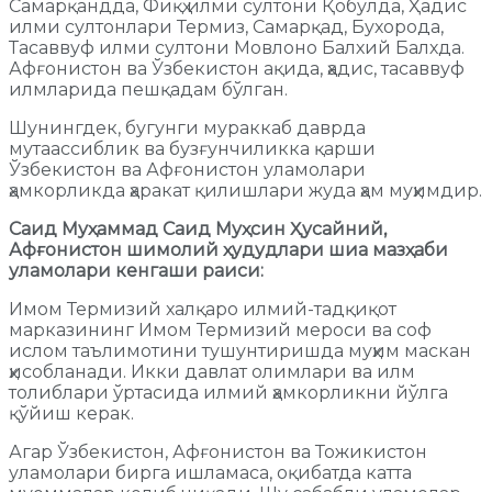
Самарқандда, Фиқҳ илми султони Қобулда, Ҳадис
илми султонлари Термиз, Самарқад, Бухорода,
Тасаввуф илми султони Мовлоно Балхий Балхда.
Афғонистон ва Ўзбекистон ақида, ҳадис, тасаввуф
илмларида пешқадам бўлган.
Шунингдек, бугунги мураккаб даврда
мутаассиблик ва бузғунчиликка қарши
Ўзбекистон ва Афғонистон уламолари
ҳамкорликда ҳаракат қилишлари жуда ҳам муҳимдир.
Саид Муҳаммад Саид Муҳсин Ҳусайний,
Афғонистон шимолий ҳудудлари шиа мазҳаби
уламолари кенгаши раиси:
Имом Термизий халқаро илмий-тадқиқот
марказининг Имом Термизий мероси ва соф
ислом таълимотини тушунтиришда муҳим маскан
ҳисобланади. Икки давлат олимлари ва илм
толиблари ўртасида илмий ҳамкорликни йўлга
қўйиш керак.
Агар Ўзбекистон, Афғонистон ва Тожикистон
уламолари бирга ишламаса, оқибатда катта