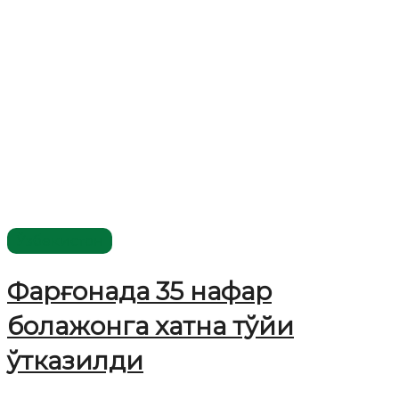
Ўзбекистон
Фарғонада 35 нафар
болажонга хатна тўйи
ўтказилди