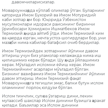
давомчиларисизлар.
Мовароуннаҳрда кўплаб олимлар ўтган. Буларнинг
қаторида Имом Бухорий ва Имом Мотуридий
каби зотлар ҳам бор. Юқорида Ўзбекистон
мусулмонлари идораси раисининг биринчи
ўринбосари Ҳомиджон Ишматбеков Имом
Термизий ҳақида айтиб ўтди. Имом Термизий ким
ва қаерда юрган, нечта устоз-шогирдлари бор, уни
мазҳаби нима кабилар батафсил очиб бердилар.
Имом Термизийдек зотларнинг йўлини давом
эттириш учун биз уламолар келажакда нима иш
қилишимиз керак бўлади. Шу ҳақда ўйлашимиз
керак. Мўътадил исломни ёйиш керак. Имом
Термизийнинг асарлари мўътадил бўлган.
Бизнинг вазифамиз Имом Термизийнинг йўлини
давом эттириш. Имом Термизий фақат
Мовароуннаҳрга тегишли эмас, балки бутун ислом
оламининг порлоқ юлдузи бўлган.
Ислом тинчлик, сулҳ ва ўзгариш дини, лекин
мутаассиб шахслар Ислом динини бузишга ҳаракат
қилади. Баъзилар эса Ислом динини