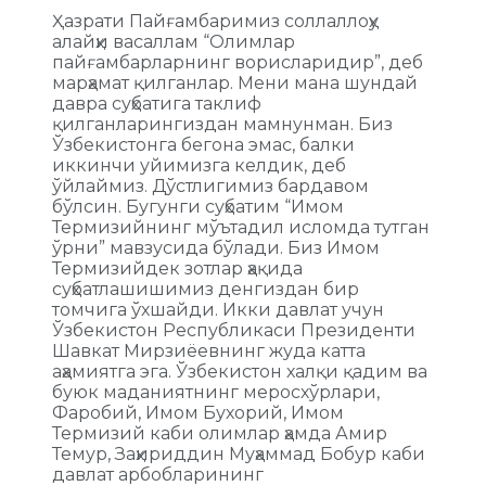
Ҳазрати Пайғамбаримиз соллаллоҳу
алайҳи васаллам “Олимлар
пайғамбарларнинг ворисларидир”, деб
марҳамат қилганлар. Мени мана шундай
давра суҳбатига таклиф
қилганларингиздан мамнунман. Биз
Ўзбекистонга бегона эмас, балки
иккинчи уйимизга келдик, деб
ўйлаймиз. Дўстлигимиз бардавом
бўлсин. Бугунги суҳбатим “Имом
Термизийнинг мўътадил исломда тутган
ўрни” мавзусида бўлади. Биз Имом
Термизийдек зотлар ҳақида
суҳбатлашишимиз денгиздан бир
томчига ўхшайди. Икки давлат учун
Ўзбекистон Республикаси Президенти
Шавкат Мирзиёевнинг жуда катта
аҳамиятга эга. Ўзбекистон халқи қадим ва
буюк маданиятнинг меросхўрлари,
Фаробий, Имом Бухорий, Имом
Термизий каби олимлар ҳамда Амир
Темур, Заҳириддин Муҳаммад Бобур каби
давлат арбобларининг