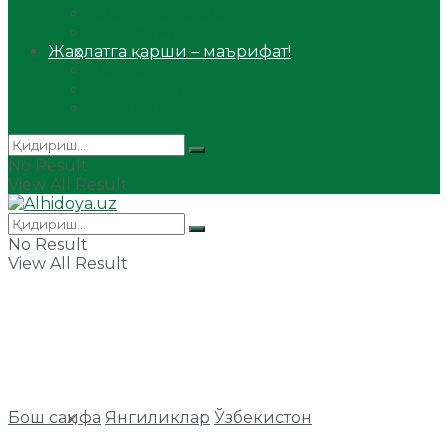
Сийрат ва тарих
Ҳаж ва умра
Жаҳолатга қарши – маърифат!
Мақола
Видеомаъруза
Аудиомаъруза
No Result
View All Result
No Result
View All Result
Бош саҳифа
Янгиликлар
Ўзбекистон