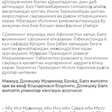
қўпорувчилик билан қўрқитадиган, дин деб
айтишади. Биз Пайғамбаримиз соллаллоҳу алайҳи
васалламдан қолган, Имом Термизийдан қолган
меросларни сақлашимиз ва давом эттиришимиз
керак. Мўътадил Исломни ривожлантиришда бу
анжуман яна бир босқич вазифасини ўтайди.
Сўзимнинг якунида, мен Афғонистон халқи, Балх
ҳокимининг саломини етказаман. Ўзбекистонда 6
кун сафарда бўлдик. Биз ўзбек халқидан бизга
қилган ҳурматларидан, меҳмондўстлигидан
хурсандмиз. Муҳтарам Президент Шавкат
Мирзиёевнинг Ўзбекистон ривожига, тинчликни
сақлашга қилаётган ишларининг қадрига етиш
керак. Биринчи Президент Ислом Каримов руҳига
дуолар қиламан.
Маҳмуд Донешжу Муҳаммад Бунёд, Балх вилояти
ҳаж ва вақф бошқармаси бошлиғи, Донешжу Балх
вилояти уламолар кенгаши асосчиси:
– Абу Исо Муҳаммад ибн Исо ибн Савра ибн Мусо