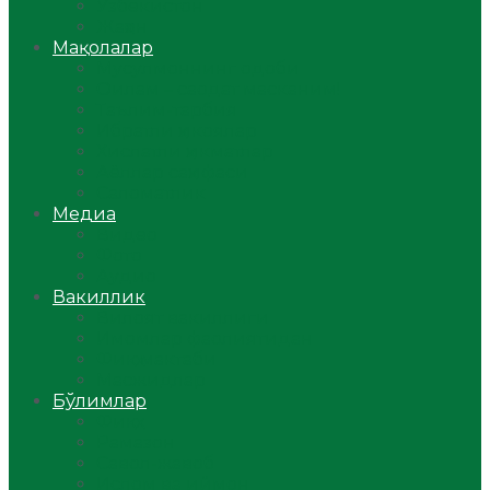
Ўзбекистон
Жаҳон
Мақолалар
Мусулмоннинг одоби
Оилам – саодат масканим!
Таълим-тарбия
Ибратли ҳикоялар
Хислатли ҳикматлар
Аёллар саҳифаси
Саломатлик
Медиа
Видео
Фото
Аудио
Вакиллик
Вилоят вакиллиги
Имомлар фаолиятидан
Фиқҳ мактаби
Масжидлар
Бўлимлар
Фиқҳ
Рамазон
Савол-жавоб
Ислом ва иймон