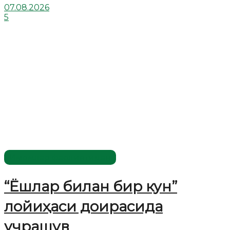
07.08.2026
5
Имомлар фаолиятидан
“Ёшлар билан бир кун”
лойиҳаси доирасида
учрашув