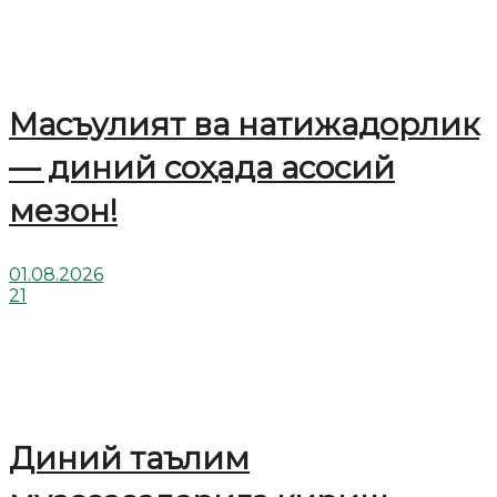
Масъулият ва натижадорлик
— диний соҳада асосий
мезон!
01.08.2026
21
Диний таълим