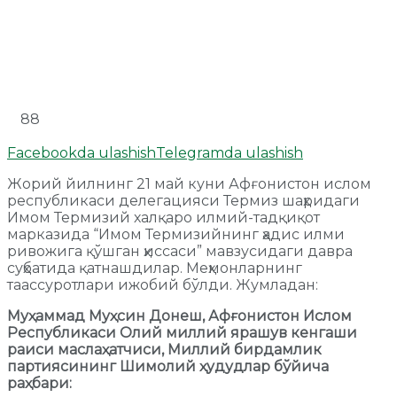
88
Facebookda ulashish
Telegramda ulashish
Жорий йилнинг 21 май куни Афғонистон ислом
республикаси делегацияси Термиз шаҳридаги
Имом Термизий халқаро илмий-тадқиқот
марказида “Имом Термизийнинг ҳадис илми
ривожига қўшган ҳиссаси” мавзусидаги давра
суҳбатида қатнашдилар. Меҳмонларнинг
таассуротлари ижобий бўлди. Жумладан:
Муҳаммад Муҳсин Донеш, Афғонистон Ислом
Республикаси Олий миллий ярашув кенгаши
раиси маслаҳатчиси, Миллий бирдамлик
партиясининг Шимолий ҳудудлар бўйича
раҳбари: