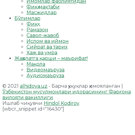
Имомлар фаолиятидан
Фиқҳ мактаби
Масжидлар
Бўлимлар
Фиқҳ
Рамазон
Савол-жавоб
Ислом ва иймон
Сийрат ва тарих
Ҳаж ва умра
Жаҳолатга қарши – маърифат!
Мақола
Видеомаъруза
Аудиомаъруза
© 2021
alhidoya.uz
- Барча ҳуқуқлар ҳимояланган |
Ўзбекистон мусулмонлари идорасининг Фарғона
вилояти вакиллиги
.
Ишлаб чиқувчи
Hindol Kodirov
.
[wbcr_snippet id="16430"]