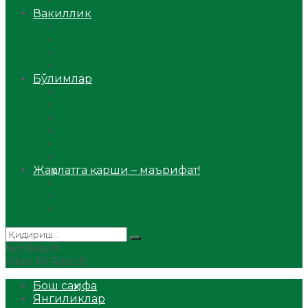
Аудио
Вакиллик
Вилоят вакиллиги
Имомлар фаолиятидан
Фиқҳ мактаби
Масжидлар
Бўлимлар
Фиқҳ
Рамазон
Савол-жавоб
Ислом ва иймон
Сийрат ва тарих
Ҳаж ва умра
Жаҳолатга қарши – маърифат!
Мақола
Видеомаъруза
Аудиомаъруза
No Result
View All Result
Бош саҳифа
Янгиликлар