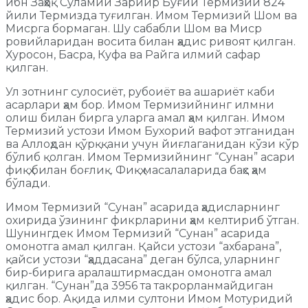
ибн Заҳҳоқ Суламий Зарийр Буғий Термизий 824
йили Термизда туғилган. Имом Термизий Шом ва
Мисрга бормаган. Шу сабабли Шом ва Миср
ровийларидан восита билан ҳадис ривоят қилган.
Хуросон, Басра, Куфа ва Райга илмий сафар
қилган.
Ул зотнинг сулосиёт, рубоиёт ва ашариёт каби
асарлари ҳам бор. Имом Термизийнинг илмни
олиш билан бирга уларга амал ҳам қилган. Имом
Термизий устози Имом Бухорий вафот этганидан
ва Аллоҳдан қўрққани учун йиғлаганидан кўзи кўр
бўлиб қолган. Имом Термизийнинг “Сунан” асари
фиқҳ билан боғлиқ. Фиқҳ масалаларида баҳс ҳам
бўлади.
Имом Термизий “Сунан” асарида ҳадисларнинг
охирида ўзининг фикрларини ҳам келтириб ўтган.
Шунингдек Имом Термизий “Сунан” асарида
омонотга амал қилган. Қайси устози “ахбарана”,
қайси устози “ҳаддасана” деган бўлса, уларнинг
бир-бирига аралаштирмасдан омонотга амал
қилган. “Сунан”да 3956 та такрорланмайдиган
ҳадис бор. Ақида илми султони Имом Мотуридий