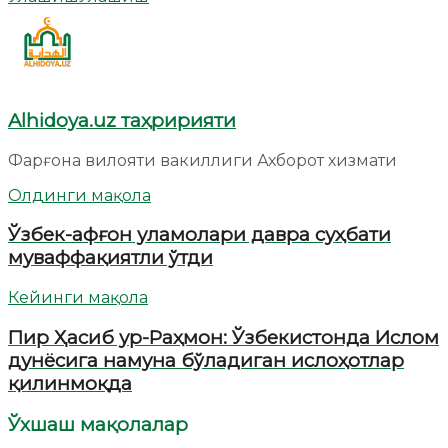
Alhidoya.uz таҳририяти
Фарғона вилояти вакиллиги Ахборот хизмати
Олдинги мақола
Ўзбек-афғон уламолари давра суҳбати
муваффақиятли ўтди
Кейинги мақола
Пир Ҳасиб ур-Раҳмон: Ўзбекистонда Ислом
дунёсига намуна бўладиган ислоҳотлар
қилинмоқда
Ўхшаш мақолалар