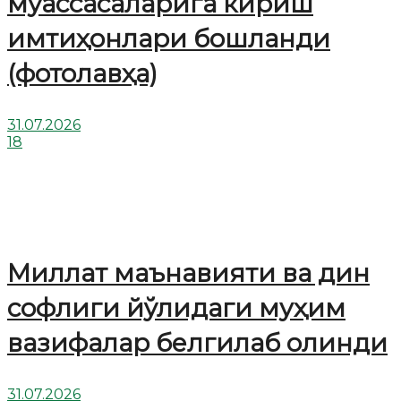
муассасаларига кириш
имтиҳонлари бошланди
(фотолавҳа)
31.07.2026
18
Миллат маънавияти ва дин
софлиги йўлидаги муҳим
вазифалар белгилаб олинди
31.07.2026