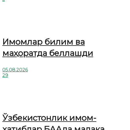
Имомлар билим ва
маҳоратда беллашди
05.08.2026
29
Ўзбекистонлик имом-
хатиблар БААда малака