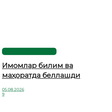
Имомлар фаолиятидан
Имомлар билим ва
маҳоратда беллашди
05.08.2026
9