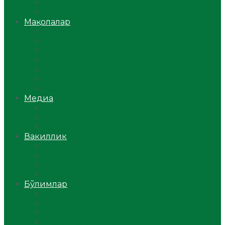
Ўзбекистон
Жаҳон
Мақолалар
Мусулмоннинг одоби
Оилам – саодат масканим!
Таълим-тарбия
Ибратли ҳикоялар
Хислатли ҳикматлар
Аёллар саҳифаси
Саломатлик
Медиа
Видео
Фото
Аудио
Вакиллик
Вилоят вакиллиги
Имомлар фаолиятидан
Фиқҳ мактаби
Масжидлар
Бўлимлар
Фиқҳ
Рамазон
Савол-жавоб
Ислом ва иймон