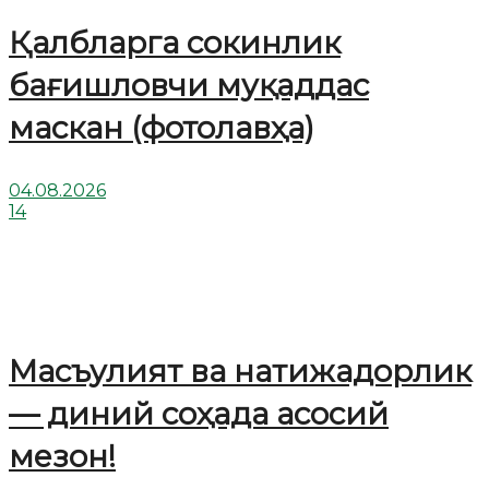
Қалбларга сокинлик
бағишловчи муқаддас
маскан (фотолавҳа)
04.08.2026
14
Масъулият ва натижадорлик
— диний соҳада асосий
мезон!