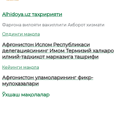
Alhidoya.uz таҳририяти
Фарғона вилояти вакиллиги Ахборот хизмати
Олдинги мақола
Афғонистон Ислом Республикаси
делегациясининг Имом Термизий халқаро
илмий-тадқиқот марказига ташрифи
Кейинги мақола
Афғонистон уламоларининг фикр-
мулоҳазалари
Ўхшаш мақолалар