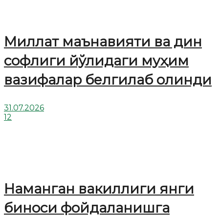
Миллат маънавияти ва дин
софлиги йўлидаги муҳим
вазифалар белгилаб олинди
31.07.2026
12
Наманган вакиллиги янги
биноси фойдаланишга