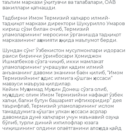
таълим маркази ўқитувчи ва талабалари, ОАВ
вакиллари қатнашди.
Тадбирни Имом Термизий халқаро илмий-
тадқиқот маркази директори Шукурилло Умаров
кириш сўзи билан очиб, Термизий
уламоларининг меросини ўрганишда тадқиқот
марказининг аҳамияти ҳақида маълумот берди.
Шундан сўнг Ўзбекистон мусулмонлари идораси
раиси биринчи ўринбосари Ҳомиджон
Ишматбеков сўзга чиқиб, икки мамлакат
уламоларининг учрашуви қадим илмий
анъананинг давоми эканини баён қилиб, “Имом
Термизийнинг ҳадис илмига қўшган ҳиссаси”
мавзуси маъруза қилдилар.
Кейин Муҳаммад Муҳсин Донеш сўзга олиб,
муҳаддис олим Имом Термизийни нафақат ўзбек
халқи, балки бутун башарият ифтихоридир” дея
таърифлаб, Термизий уламоларининг ислом
тамаддумига қўшган улкан ҳиссаси асрлар
давомида дунё халқлари учун маънавий озуқа
бўлиб, турли диний ихтилофлар юзага
чиқишининг олдини олаётганини алоҳида қайд