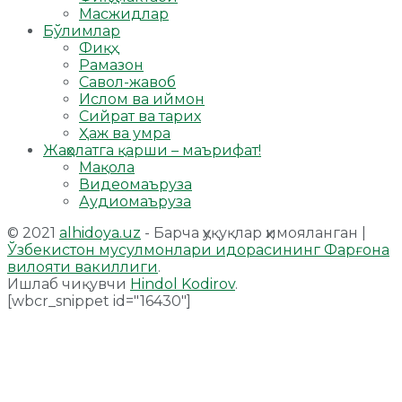
Масжидлар
Бўлимлар
Фиқҳ
Рамазон
Савол-жавоб
Ислом ва иймон
Сийрат ва тарих
Ҳаж ва умра
Жаҳолатга қарши – маърифат!
Мақола
Видеомаъруза
Аудиомаъруза
© 2021
alhidoya.uz
- Барча ҳуқуқлар ҳимояланган |
Ўзбекистон мусулмонлари идорасининг Фарғона
вилояти вакиллиги
.
Ишлаб чиқувчи
Hindol Kodirov
.
[wbcr_snippet id="16430"]