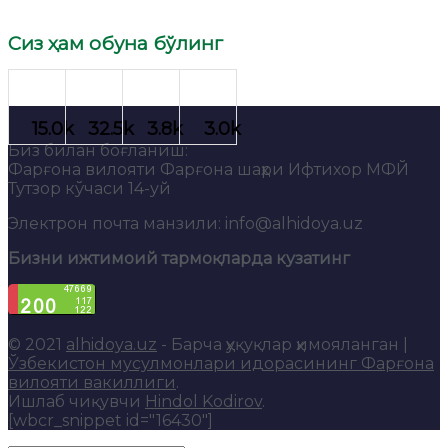
Сиз ҳам обуна бўлинг
Биз билан боғланиш:
Фарғона вилояти Фарғона шаҳри Ифтихор МФЙ
Тутзор кўчаси 14-уй
Электрон почта манзили: info@alhidoya.uz
Бизни ижтимоий тармоқларда кузатинг
© 2021
alhidoya.uz
- Барча ҳуқуқлар ҳимояланган |
Ўзбекистон мусулмонлари идорасининг Фарғона
вилояти вакиллиги
.
Ишлаб чиқувчи
Hindol Kodirov
.
[wbcr_snippet id="16430"]