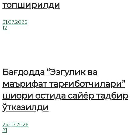
топширилди
31.07.2026
12
Бағдодда “Эзгулик ва
маърифат тарғиботчилари”
шиори остида сайёр тадбир
ўтказилди
24.07.2026
21