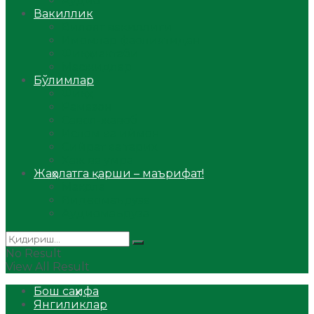
Аудио
Вакиллик
Вилоят вакиллиги
Имомлар фаолиятидан
Фиқҳ мактаби
Масжидлар
Бўлимлар
Фиқҳ
Рамазон
Савол-жавоб
Ислом ва иймон
Сийрат ва тарих
Ҳаж ва умра
Жаҳолатга қарши – маърифат!
Мақола
Видеомаъруза
Аудиомаъруза
No Result
View All Result
Бош саҳифа
Янгиликлар