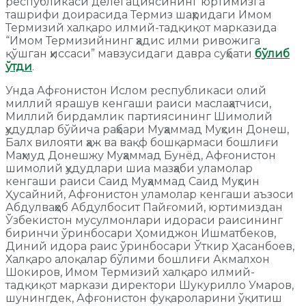
республикаси делегациясининг юртимизга
ташрифи доирасида Термиз шаҳридаги Имом
Термизий халқаро илмий-тадқиқот марказида
“Имом Термизийнинг ҳадис илми ривожига
қўшган ҳиссаси” мавзусидаги давра суҳбати
бўлиб
ўтди
.
Унда Афғонистон Ислом республикаси олий
миллий ярашув кенгаши раиси маслаҳатчиси,
Миллий бирдамлик партиясининг Шимолий
ҳудудлар бўйича раҳбари Муҳаммад Муҳсин Донеш,
Балх вилояти ҳаж ва вақф бошқармаси бошлиғи
Маҳмуд Донешжу Муҳаммад Бунёд, Афғонистон
шимолий ҳудудлари шиа мазҳаби уламолар
кенгаши раиси Саид Муҳаммад Саид Муҳсин
Ҳусайний, Афғонистон уламолар кенгаши аъзоси
Абдулваҳҳоб Абдулбосит Пайғомий, юртимиздан
Ўзбекистон мусулмонлари идораси раисининг
биринчи ўринбосари Ҳомиджон Ишматбеков,
Диний идора раис ўринбосари Ўткир Ҳасанбоев,
Халқаро алоқалар бўлими бошлиғи Акмалхон
Шокиров, Имом Термизий халқаро илмий-
тадқиқот маркази директори Шукурилло Умаров,
шунингдек, Афғонистон фуқароларини ўқитиш