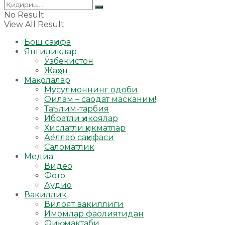
No Result
View All Result
Бош саҳифа
Янгиликлар
Ўзбекистон
Жаҳон
Мақолалар
Мусулмоннинг одоби
Оилам – саодат масканим!
Таълим-тарбия
Ибратли ҳикоялар
Хислатли ҳикматлар
Аёллар саҳифаси
Саломатлик
Медиа
Видео
Фото
Аудио
Вакиллик
Вилоят вакиллиги
Имомлар фаолиятидан
Фиқҳ мактаби