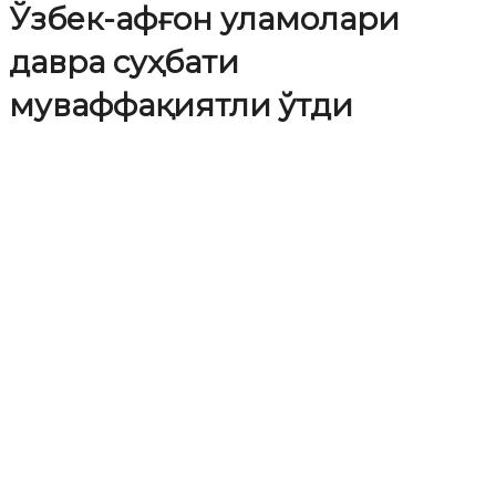
Ўзбек-афғон уламолари
давра суҳбати
муваффақиятли ўтди