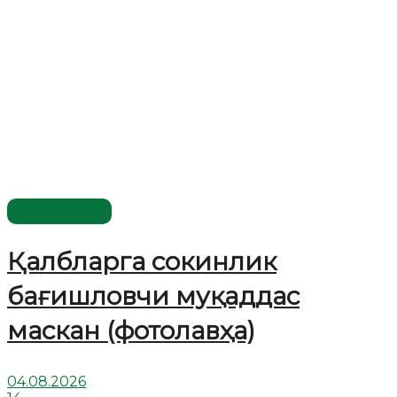
Ўзбекистон
Қалбларга сокинлик
бағишловчи муқаддас
маскан (фотолавҳа)
04.08.2026