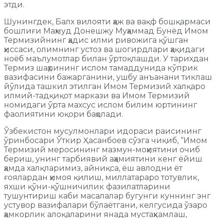
этди.
Шунингдек, Балх вилояти ҳаж ва вақф бошқармаси
бошлиғи Маҳмуд Донешжу Муҳаммад Бунёд Имом
Термизийнинг ҳадис илми ривожига қўшган
ҳиссаси, олимнинг устоз ва шогирдлари ҳақидаги
ноёб маълумотлар билан ўртоқлашди. У тарихдан
Термиз шаҳрининг ислом тамаддунида кўприк
вазифасини бажарганини, ушбу анъанани тиклаш
йўлида ташкил этилган Имом Термизий халқаро
илмий-тадқиқот маркази ва Имом Термизий
номидаги ўрта махсус ислом билим юртининг
фаолиятини юқори баҳолади.
Ўзбекистон мусулмонлари идораси раисининг
ўринбосари Ўткир Ҳасанбоев сўзга чиқиб, “Имом
Термизий меросининг мазмун-моҳиятини очиб
бериш, унинг тарбиявий аҳамиятини кенг ёйиш
ҳамда халқларимиз, айниқса, ёш авлодни ёт
ғоялардан ҳимоя қилиш, миллатараро тотувлик,
яхши қўни-қўшничилик фазилатларини
тушунтириш каби масалалар бугунги куннинг энг
устувор вазифалари бўлаётгани, келгусида ўзаро
ҳамкорлик алоқаларини янада мустаҳкамлаш,