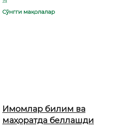
14
Сўнгги мақолалар
Имомлар билим ва
маҳоратда беллашди