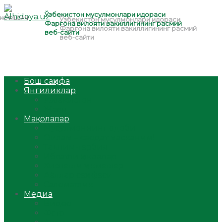
Бош саҳифа
Янгиликлар
Ўзбекистон
Жаҳон
Мақолалар
Мусулмоннинг одоби
Оилам – саодат масканим!
Таълим-тарбия
Ибратли ҳикоялар
Хислатли ҳикматлар
Аёллар саҳифаси
Саломатлик
Медиа
Видео
Фото