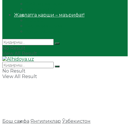
Сийрат ва тарих
Ҳаж ва умра
Жаҳолатга қарши – маърифат!
Мақола
Видеомаъруза
Аудиомаъруза
No Result
View All Result
No Result
View All Result
Бош саҳифа
Янгиликлар
Ўзбекистон