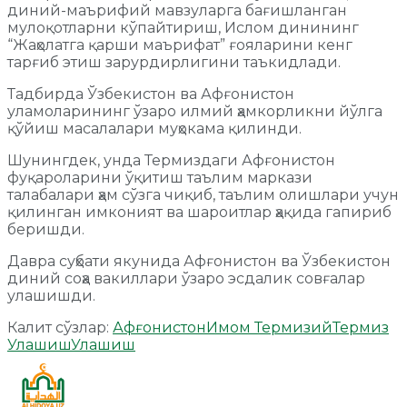
диний-маърифий мавзуларга бағишланган
мулоқотларни кўпайтириш, Ислом динининг
“Жаҳолатга қарши маърифат” ғояларини кенг
тарғиб этиш зарурдирлигини таъкидлади.
Тадбирда Ўзбекистон ва Афғонистон
уламоларининг ўзаро илмий ҳамкорликни йўлга
қўйиш масалалари муҳокама қилинди.
Шунингдек, унда Термиздаги Афғонистон
фуқароларини ўқитиш таълим маркази
талабалари ҳам сўзга чиқиб, таълим олишлари учун
қилинган имконият ва шароитлар ҳақида гапириб
беришди.
Давра суҳбати якунида Афғонистон ва Ўзбекистон
диний соҳа вакиллари ўзаро эсдалик совғалар
улашишди.
Калит сўзлар:
Афғонистон
Имом Термизий
Термиз
Улашиш
Улашиш