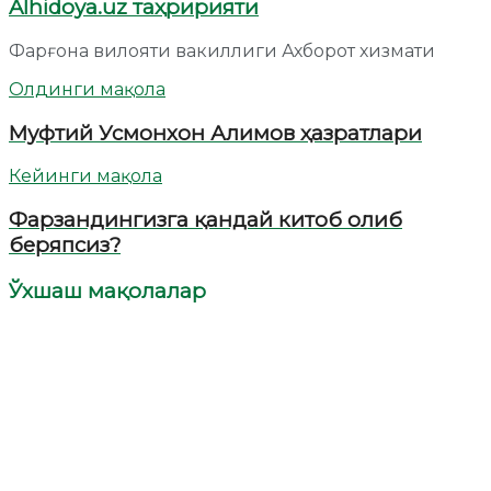
Alhidoya.uz таҳририяти
Фарғона вилояти вакиллиги Ахборот хизмати
Олдинги мақола
Муфтий Усмонхон Алимов ҳазратлари
Кейинги мақола
Фарзандингизга қандай китоб олиб
беряпсиз?
Ўхшаш мақолалар