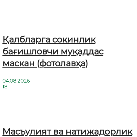
Қалбларга сокинлик
бағишловчи муқаддас
маскан (фотолавҳа)
04.08.2026
18
Масъулият ва натижадорлик