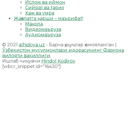
Ислом ва иймон
Сийрат ва тарих
Ҳаж ва умра
Жаҳолатга қарши – маърифат!
Мақола
Видеомаъруза
Аудиомаъруза
© 2021
alhidoya.uz
- Барча ҳуқуқлар ҳимояланган |
Ўзбекистон мусулмонлари идорасининг Фарғона
вилояти вакиллиги
.
Ишлаб чиқувчи
Hindol Kodirov
.
[wbcr_snippet id="16430"]