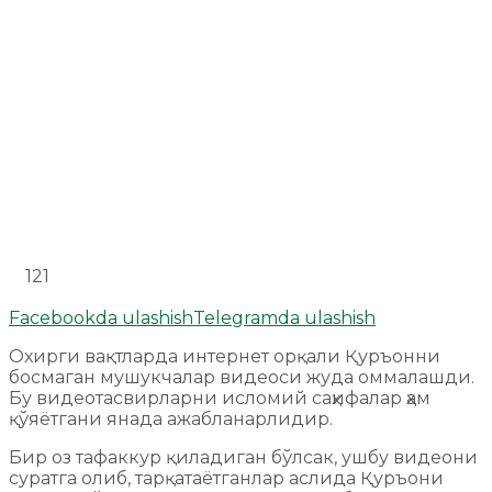
121
Facebookda ulashish
Telegramda ulashish
Охирги вақтларда интернет орқали Қуръонни
босмаган мушукчалар видеоси жуда оммалашди.
Бу видеотасвирларни исломий саҳифалар ҳам
қўяётгани янада ажабланарлидир.
Бир оз тафаккур қиладиган бўлсак, ушбу видеони
суратга олиб, тарқатаётганлар аслида Қуръони