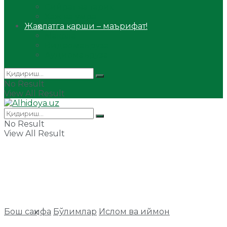
Сийрат ва тарих
Ҳаж ва умра
Жаҳолатга қарши – маърифат!
Мақола
Видеомаъруза
Аудиомаъруза
No Result
View All Result
No Result
View All Result
Бош саҳифа
Бўлимлар
Ислом ва иймон