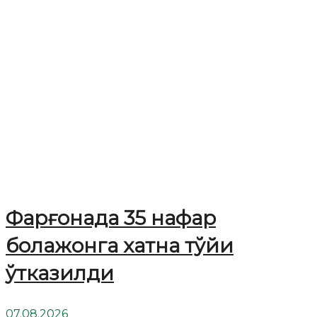
Фарғонада 35 нафар
болажонга хатна тўйи
ўтказилди
07.08.2026