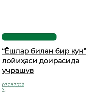
Имомлар фаолиятидан
“Ёшлар билан бир кун”
лойиҳаси доирасида
учрашув
07.08.2026
7