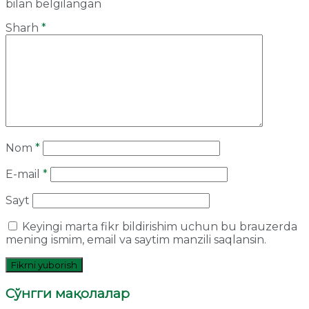
bilan belgilangan
Sharh
*
Nom
*
E-mail
*
Sayt
Keyingi marta fikr bildirishim uchun bu brauzerda
mening ismim, email va saytim manzili saqlansin.
Сўнгги мақолалар