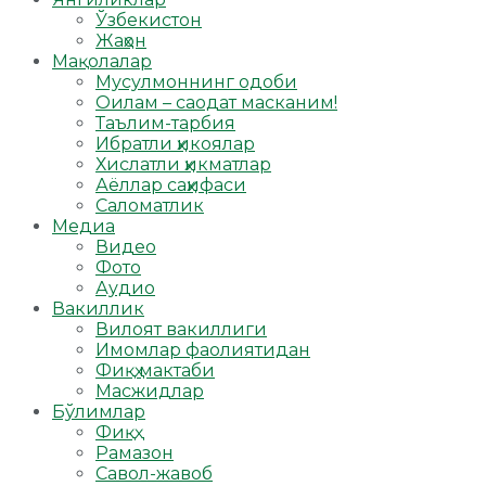
Ўзбекистон
Жаҳон
Мақолалар
Мусулмоннинг одоби
Оилам – саодат масканим!
Таълим-тарбия
Ибратли ҳикоялар
Хислатли ҳикматлар
Аёллар саҳифаси
Саломатлик
Медиа
Видео
Фото
Аудио
Вакиллик
Вилоят вакиллиги
Имомлар фаолиятидан
Фиқҳ мактаби
Масжидлар
Бўлимлар
Фиқҳ
Рамазон
Савол-жавоб