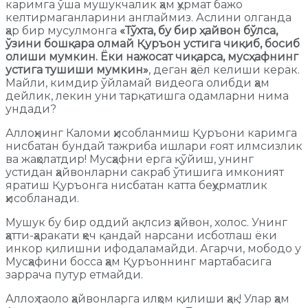
каримга ўша мушукчалик ҳам ҳурмат бажо
келтирмаганларини англаймиз. Аслини олганда
ҳар бир мусулмонга
«Тўхта, бу бир ҳайвон бўлса,
ўзини бошқара олмай Қуръон устига чиқиб, босиб
олиши мумкин. Ёки нажосат чиқарса, мусҳафнинг
устига тушиши мумкин»
, деган ҳаёл келиши керак.
Майли, кимдир ўйламай видеога олибди ҳам
дейлик, лекин уни тарқатишга одамларни нима
ундади?
Аллоҳнинг Каломи ҳисобланмиш Қуръони каримга
нисбатан бундай тажриба ишлари ғоят илмсизлик
ва жаҳолатдир! Мусҳафни ерга қўйиш, унинг
устидан ҳайвонларни сакраб ўтишига имконият
яратиш Қуръонга нисбатан катта беҳурматлик
ҳисобланади.
Мушук бу бир оддий ақлсиз ҳайвон, холос. Унинг
ҳатти-ҳаракати ҳеч қандай нарсани исботлаш ёки
инкор қилишни ифодаламайди. Агарчи, мободо у
Мусҳафини босса ҳам Қуръоннинг мартабасига
заррача путур етмайди.
Аллоҳ таоло ҳайвонларга илҳом қилиши ҳақ! Улар ҳам