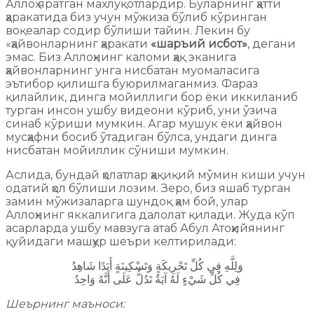
Аллоҳ яратган махлуқотлардир. Буларнинг ҳатти
ҳаракатида биз учун мўжиза бўлиб кўринган
воқеалар содир бўлиши тайин. Лекин бу
«ҳайвонларнинг ҳаракати
«шаръий исбот»
, дегани
эмас. Биз Аллоҳнинг каломи ҳақ эканига
ҳайвонларнинг унга нисбатан муомаласига
эътибор қилишга буюрилмаганмиз. Фараз
қилайлик, динга мойиллиги бор ёки иккиланиб
турган инсон ушбу видеони кўриб, уни ўзича
синаб кўриши мумкин. Агар мушук ёки ҳайвон
мусҳафни босиб ўтадиган бўлса, ундаги динга
нисбатан мойиллик сўниши мумкин.
Аслида, бундай ҳолатлар ҳақиқий мўмин киши учун
одатий ҳол бўлиши лозим. Зеро, биз яшаб турган
замин мўжизаларга шундоқ ҳам бой, улар
Аллоҳнинг яккалигига далолат қилади. Жуда кўп
асарларда ушбу мавзуга атаб Абул Атоҳийянинг
қуйидаги машҳур шеъри келтирилади:
وَلِلَّهِ فِي كُلِّ تَحْرِيكَةٍ وَتَسْكِينَةٍ أَبَدًا شَاهِدُ
فِي كُلِّ شَيْءٍ لَهُ آيَةٌ تَدُلُّ عَلَى أَنَّهُ وَاحِدُ
Шеърнинг маъноси: