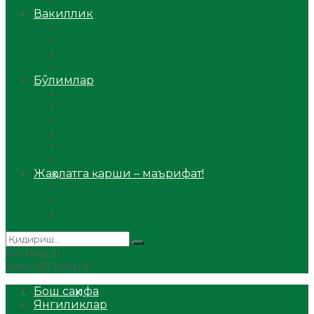
Аудио
Вакиллик
Вилоят вакиллиги
Имомлар фаолиятидан
Фиқҳ мактаби
Масжидлар
Бўлимлар
Фиқҳ
Рамазон
Савол-жавоб
Ислом ва иймон
Сийрат ва тарих
Ҳаж ва умра
Жаҳолатга қарши – маърифат!
Мақола
Видеомаъруза
Аудиомаъруза
No Result
View All Result
Бош саҳифа
Янгиликлар