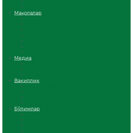
Ўзбекистон
Жаҳон
Мақолалар
Мусулмоннинг одоби
Оилам – саодат масканим!
Таълим-тарбия
Ибратли ҳикоялар
Хислатли ҳикматлар
Аёллар саҳифаси
Саломатлик
Медиа
Видео
Фото
Аудио
Вакиллик
Вилоят вакиллиги
Имомлар фаолиятидан
Фиқҳ мактаби
Масжидлар
Бўлимлар
Фиқҳ
Рамазон
Савол-жавоб
Ислом ва иймон