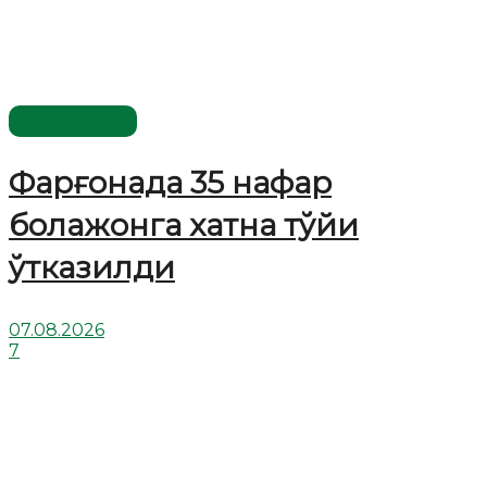
Ўзбекистон
Фарғонада 35 нафар
болажонга хатна тўйи
ўтказилди
07.08.2026
7