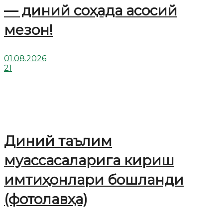
— диний соҳада асосий
мезон!
01.08.2026
21
Диний таълим
муассасаларига кириш
имтиҳонлари бошланди
(фотолавҳа)