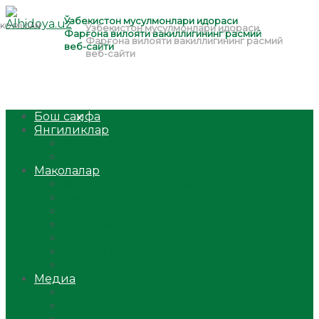
Бош саҳифа
Янгиликлар
Ўзбекистон
Жаҳон
Мақолалар
Мусулмоннинг одоби
Оилам – саодат масканим!
Таълим-тарбия
Ибратли ҳикоялар
Хислатли ҳикматлар
Аёллар саҳифаси
Саломатлик
Медиа
Видео
Фото