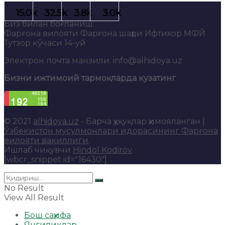
Биз билан боғланиш:
Фарғона вилояти Фарғона шаҳри Ифтихор МФЙ
Тутзор кўчаси 14-уй
Электрон почта манзили: info@alhidoya.uz
Бизни ижтимоий тармоқларда кузатинг
© 2021
alhidoya.uz
- Барча ҳуқуқлар ҳимояланган |
Ўзбекистон мусулмонлари идорасининг Фарғона
вилояти вакиллиги
.
Ишлаб чиқувчи
Hindol Kodirov
.
[wbcr_snippet id="16430"]
No Result
View All Result
Бош саҳифа
Янгиликлар