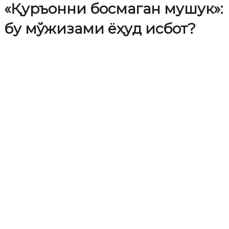
«Қуръонни босмаган мушук»:
бу мўжизами ёҳуд исбот?