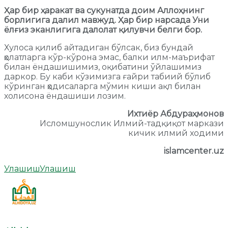
Ҳар бир ҳаракат ва сукунатда доим Аллоҳнинг
борлигига далил мавжуд. Ҳар бир нарсада Уни
ёлғиз эканлигига далолат қилувчи белги бор.
Хулоса қилиб айтадиган бўлсак, биз бундай
ҳолатларга кўр-кўрона эмас, балки илм-маърифат
билан ёндашишимиз, оқибатини ўйлашимиз
даркор. Бу каби кўзимизга ғайри табиий бўлиб
кўринган ҳодисаларга мўмин киши ақл билан
холисона ёндашиши лозим.
Ихтиёр Абдураҳмонов
Исломшунослик Илмий-тадқиқот маркази
кичик илмий ходими
islamcenter.uz
Улашиш
Улашиш