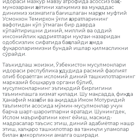
идораси мазкур мавзу атрофида асоссиз баҳс-
мунозарани ҳаётини халқимиз ва муқаддас
динимиз хизматига бағишлаган марҳум муфтий
Усмонхон Темирхон ўғли ҳазратларининг
вафотидан кўп ўтмаган бир даврда
кўпайтиришни диний, миллий ва оддий
инсонийлик қадриятлари нуқтаи-назаридан
одобсизлик сифатида баҳолайди ҳамда
фуқароларимизни бундай ишлар қилмасликни
сўрайди.
Таъкидлаш жоизки, Ўзбекистон мусулмонлари
идораси республика ҳудудида расмий фаолият
олиб бораётган исломий диний ташкилотларнинг
марказий бошқарув органи бўлиб,
мусулмонларнинг эътиқодий бирлигини
таъминлашга хизмат қилади. Шу мақсадда, фиқҳда
Ҳанафий мазҳаби ва ақидада Имом Мотуридий
таълимоти асосида мўмин-мусулмонлар учун
барча шарт-шароитларни яратади. Шунингдек,
Ислом маърифатини кенг ёйиш, масжид-
мадрасалар таъсис этиш, диний адабиётлар нашр
этиш, халқаро ташкилотлар ва таниқли уламолар
билан ҳамкорликни амалга оширади.