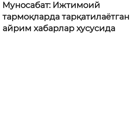
Муносабат: Ижтимоий
тармоқларда тарқатилаётган
айрим хабарлар хусусида