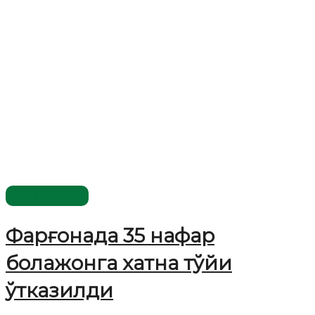
Ўзбекистон
Фарғонада 35 нафар
болажонга хатна тўйи
ўтказилди