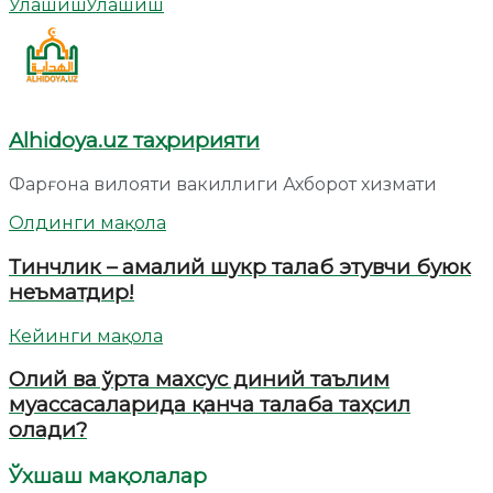
Улашиш
Улашиш
Alhidoya.uz таҳририяти
Фарғона вилояти вакиллиги Ахборот хизмати
Олдинги мақола
Тинчлик – амалий шукр талаб этувчи буюк
неъматдир!
Кейинги мақола
Олий ва ўрта махсус диний таълим
муассасаларида қанча талаба таҳсил
олади?
Ўхшаш мақолалар