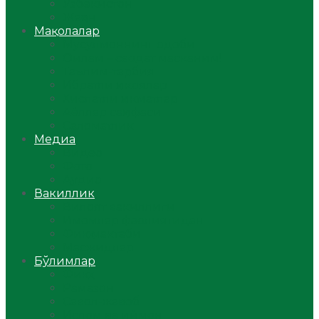
Ўзбекистон
Жаҳон
Мақолалар
Мусулмоннинг одоби
Оилам – саодат масканим!
Таълим-тарбия
Ибратли ҳикоялар
Хислатли ҳикматлар
Аёллар саҳифаси
Саломатлик
Медиа
Видео
Фото
Аудио
Вакиллик
Вилоят вакиллиги
Имомлар фаолиятидан
Фиқҳ мактаби
Масжидлар
Бўлимлар
Фиқҳ
Рамазон
Савол-жавоб
Ислом ва иймон