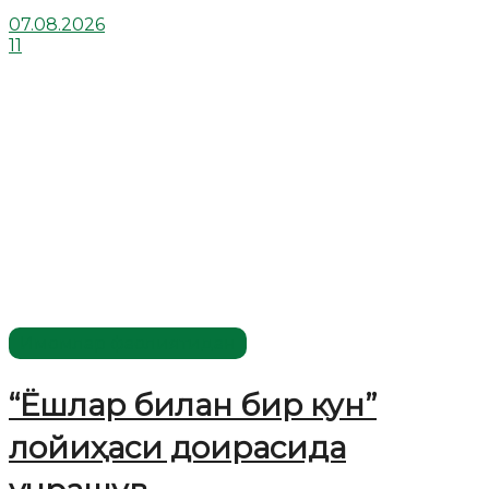
07.08.2026
11
Имомлар фаолиятидан
“Ёшлар билан бир кун”
лойиҳаси доирасида