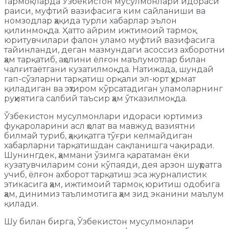
тармоқларда Ўзбекистон мусулмонлари идораси
раиси, муфтий вазифасига ким сайланиши ва
номзодлар ҳақида турли хабарлар эълон
қилинмоқда. Ҳатто айрим ижтимоий тармоқ
юритувчилари фалон уламо муфтий вазифасига
тайинланди, деган мазмундаги асоссиз ахборотни
ҳам тарқатиб, аҳолини ёлғон маълумотлар билан
чалғитаётгани кузатилмоқда. Натижада, шундай
гап-сўзларни тарқатиш орқали эл-юрт ҳурмат
қиладиган ва эҳтиром кўрсатадиган уламоларнинг
руҳиятига салбий таъсир ҳам ўтказилмоқда.
Ўзбекистон мусулмонлари идораси юртимиз
фуқароларини асл ҳолат ва мавжуд вазиятни
билмай туриб, ҳақиқатга тўғри келмайдиган
хабарларни тарқатишдан сақланишга чақиради.
Шунингдек, ҳаммани ўзимга қаратаман ёки
кузатувчиларим сони кўпаяди, дея арзон шуҳратга
учиб, ёлғон ахборот тарқатиш эса журналистик
этикасига ҳам, ижтимоий тармоқ юритиш одобига
ҳам, динимиз таълимотига ҳам зид эканини маълум
қилади.
Шу билан бирга, Ўзбекистон мусулмонлари