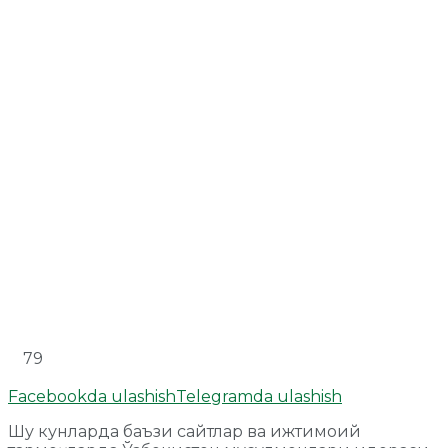
79
Facebookda ulashish
Telegramda ulashish
Шу кунларда баъзи сайтлар ва ижтимоий