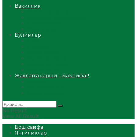
Аудио
Вакиллик
Вилоят вакиллиги
Имомлар фаолиятидан
Фиқҳ мактаби
Масжидлар
Бўлимлар
Фиқҳ
Рамазон
Савол-жавоб
Ислом ва иймон
Сийрат ва тарих
Ҳаж ва умра
Жаҳолатга қарши – маърифат!
Мақола
Видеомаъруза
Аудиомаъруза
No Result
View All Result
Бош саҳифа
Янгиликлар