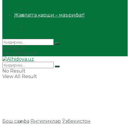
Сийрат ва тарих
Ҳаж ва умра
Жаҳолатга қарши – маърифат!
Мақола
Видеомаъруза
Аудиомаъруза
No Result
View All Result
No Result
View All Result
Бош саҳифа
Янгиликлар
Ўзбекистон