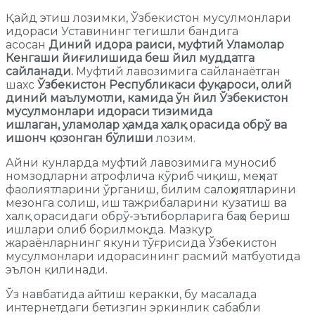
Қайд этиш лозимки, Ўзбекистон мусулмонлари
идораси Уставининг тегишли бандига
асосан
Диний идора раиси, муфтий Уламолар
Кенгаши йиғилишида беш йил муддатга
сайланади.
Муфтий лавозимига сайланаётган
шахс
Ўзбекистон Республикаси фуқароси,
олий
диний маълумотли, камида ўн йил Ўзбекистон
мусулмонлари идораси тизимида
ишлаган,
уламолар ҳамда халқ орасида обрў ва
ишонч қозонган бўлиши
лозим.
Айни кунларда муфтий лавозимига муносиб
номзодларни атрофлича кўриб чиқиш, меҳнат
фаолиятларини ўрганиш, билим салоҳиятларини
мезонга солиш, иш тажрибаларини кузатиш ва
халқ орасидаги обрў-эътиборларига баҳо бериш
ишлари олиб борилмоқда. Мазкур
жараёнларнинг якуни тўғрисида Ўзбекистон
мусулмонлари идорасининг расмий матбуотида
эълон қилинади.
Ўз навбатида айтиш керакки, бу масалада
интернетдаги бетизгин эркинлик сабабли