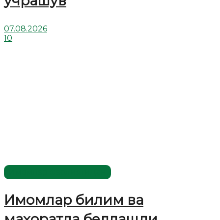
учрашув
07.08.2026
10
Имомлар фаолиятидан
Имомлар билим ва
маҳоратда беллашди