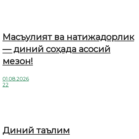
Масъулият ва натижадорлик
— диний соҳада асосий
мезон!
01.08.2026
22
Диний таълим