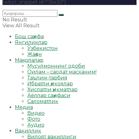
[wbcr_snippet id="16430"]
No Result
View All Result
Бош саҳифа
Янгиликлар
Ўзбекистон
Жаҳон
Мақолалар
Мусулмоннинг одоби
Оилам – саодат масканим!
Таълим-тарбия
Ибратли ҳикоялар
Хислатли ҳикматлар
Аёллар саҳифаси
Саломатлик
Медиа
Видео
Фото
Аудио
Вакиллик
Вилоят вакиллиги