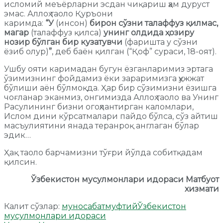
исломий меъёрларни эсдан чиқариш ҳам дуруст
эмас. Аллоҳ таоло Қуръони
каримда:
“У
(инсон)
бирон сўзни талаффуз қилмас,
магар
(талаффуз қилса)
унинг олдида ҳозиру
нозир бўлган бир кузатувчи
(фаришта у сўзни
ёзиб олур)
”
, деб баён қилган (“Қоф” сураси, 18-оят).
Ушбу ояти каримадан бугун ёзганларимиз эртага
ўзимизнинг фойдамиз ёки зараримизга ҳужжат
бўлиши аён бўлмоқда. Ҳар бир сўзимизни ёзишга
чоғланар эканмиз, онгимизда Аллоҳ таоло ва Унинг
Расулининг бизни огоҳлантирган каломлари,
Ислом дини кўрсатмалари пайдо бўлса, сўз айтиш
масъулиятини янада теранроқ англаган бўлар
эдик…
Ҳақ таоло барчамизни тўғри йўлда собитқадам
қилсин.
Ўзбекистон мусулмонлари идораси Матбуот
хизмати
Калит сўзлар:
муносабат
муфтий
Ўзбекистон
мусулмонлари идораси