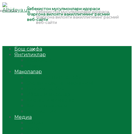
Бош саҳифа
Янгиликлар
Ўзбекистон
Жаҳон
Мақолалар
Мусулмоннинг одоби
Оилам – саодат масканим!
Таълим-тарбия
Ибратли ҳикоялар
Хислатли ҳикматлар
Аёллар саҳифаси
Саломатлик
Медиа
Видео
Фото