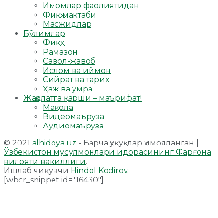
Имомлар фаолиятидан
Фиқҳ мактаби
Масжидлар
Бўлимлар
Фиқҳ
Рамазон
Савол-жавоб
Ислом ва иймон
Сийрат ва тарих
Ҳаж ва умра
Жаҳолатга қарши – маърифат!
Мақола
Видеомаъруза
Аудиомаъруза
© 2021
alhidoya.uz
- Барча ҳуқуқлар ҳимояланган |
Ўзбекистон мусулмонлари идорасининг Фарғона
вилояти вакиллиги
.
Ишлаб чиқувчи
Hindol Kodirov
.
[wbcr_snippet id="16430"]