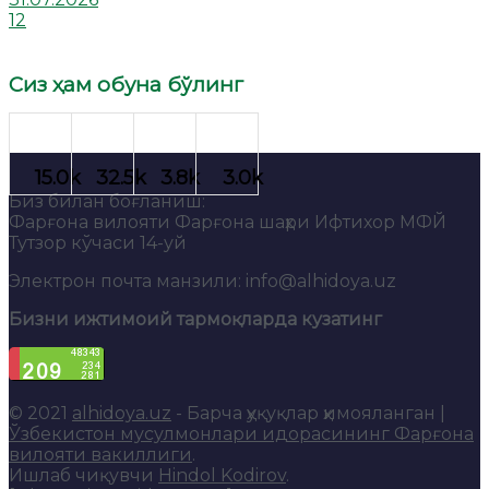
12
Сиз ҳам обуна бўлинг
Биз билан боғланиш:
Фарғона вилояти Фарғона шаҳри Ифтихор МФЙ
Тутзор кўчаси 14-уй
Электрон почта манзили: info@alhidoya.uz
Бизни ижтимоий тармоқларда кузатинг
© 2021
alhidoya.uz
- Барча ҳуқуқлар ҳимояланган |
Ўзбекистон мусулмонлари идорасининг Фарғона
вилояти вакиллиги
.
Ишлаб чиқувчи
Hindol Kodirov
.