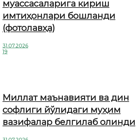
муассасаларига кириш
имтиҳонлари бошланди
(фотолавҳа)
31.07.2026
19
Миллат маънавияти ва дин
софлиги йўлидаги муҳим
вазифалар белгилаб олинди
31.07.2026