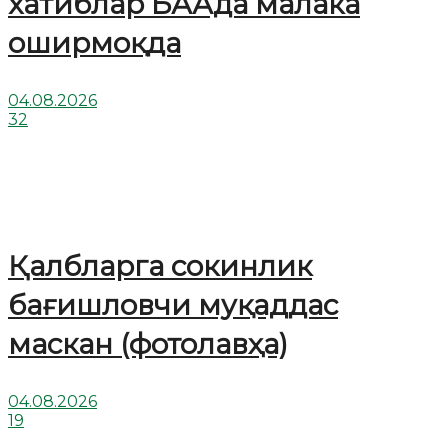
хатиблар БААда малака
оширмоқда
04.08.2026
32
Қалбларга сокинлик
бағишловчи муқаддас
маскан (фотолавҳа)
04.08.2026
19