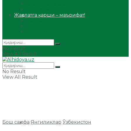
Сийрат ва тарих
Ҳаж ва умра
Жаҳолатга қарши – маърифат!
Мақола
Видеомаъруза
Аудиомаъруза
No Result
View All Result
No Result
View All Result
Бош саҳифа
Янгиликлар
Ўзбекистон