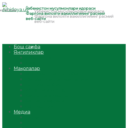
Бош саҳифа
Янгиликлар
Ўзбекистон
Жаҳон
Мақолалар
Мусулмоннинг одоби
Оилам – саодат масканим!
Таълим-тарбия
Ибратли ҳикоялар
Хислатли ҳикматлар
Аёллар саҳифаси
Саломатлик
Медиа
Видео
Фото