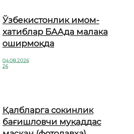
Ўзбекистонлик имом-
хатиблар БААда малака
оширмоқда
04.08.2026
26
Қалбларга сокинлик
бағишловчи муқаддас
маскан (фотолавҳа)