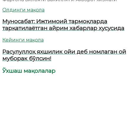
Олдинги мақола
Муносабат: Ижтимоий тармоқларда
тарқатилаётган айрим хабарлар хусусида
Кейинги мақола
Расулуллоҳ яхшилик ойи деб номлаган ой
муборак бўлсин!
Ўхшаш мақолалар