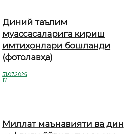
Диний таълим
муассасаларига кириш
имтиҳонлари бошланди
(фотолавҳа)
31.07.2026
17
Миллат маънавияти ва дин