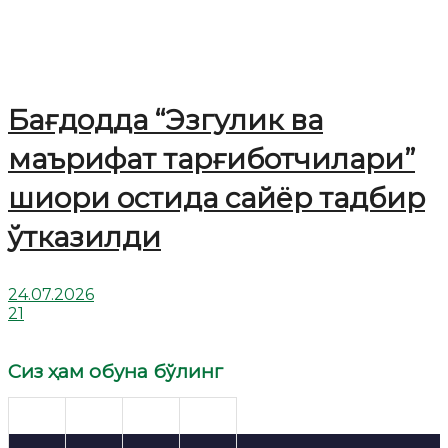
Бағдодда “Эзгулик ва
маърифат тарғиботчилари”
шиори остида сайёр тадбир
ўтказилди
24.07.2026
21
Сиз ҳам обуна бўлинг