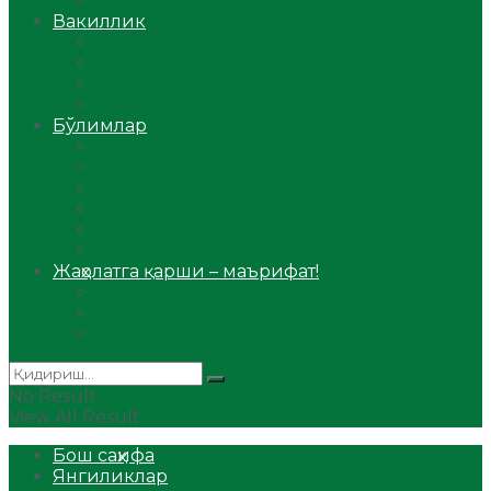
Аудио
Вакиллик
Вилоят вакиллиги
Имомлар фаолиятидан
Фиқҳ мактаби
Масжидлар
Бўлимлар
Фиқҳ
Рамазон
Савол-жавоб
Ислом ва иймон
Сийрат ва тарих
Ҳаж ва умра
Жаҳолатга қарши – маърифат!
Мақола
Видеомаъруза
Аудиомаъруза
No Result
View All Result
Бош саҳифа
Янгиликлар