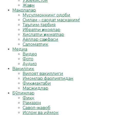
Ўзбекистон
Жаҳон
Мақолалар
Мусулмоннинг одоби
Оилам – саодат масканим!
Таълим-тарбия
Ибратли ҳикоялар
Хислатли ҳикматлар
Аёллар саҳифаси
Саломатлик
Медиа
Видео
Фото
Аудио
Вакиллик
Вилоят вакиллиги
Имомлар фаолиятидан
Фиқҳ мактаби
Масжидлар
Бўлимлар
Фиқҳ
Рамазон
Савол-жавоб
Ислом ва иймон