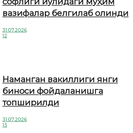
софлиги йўлидаги муҳим
вазифалар белгилаб олинди
31.07.2026
12
Наманган вакиллиги янги
биноси фойдаланишга
топширилди
31.07.2026
13