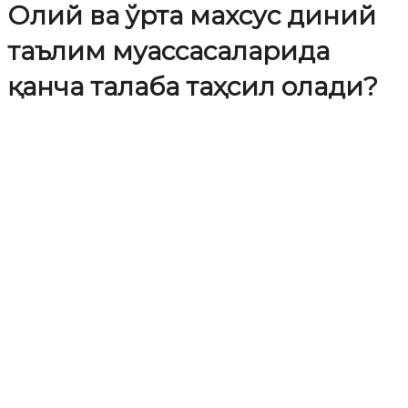
Олий ва ўрта махсус диний
таълим муассасаларида
қанча талаба таҳсил олади?