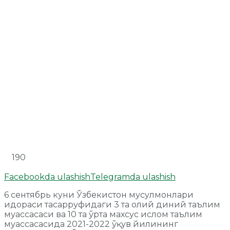
190
Facebookda ulashish
Telegramda ulashish
6 сентябрь куни Ўзбекистон мусулмонлари
идораси тасарруфидаги 3 та олий диний таълим
муассасаси ва 10 та ўрта махсус ислом таълим
муассасасида 2021-2022 ўқув йилининг