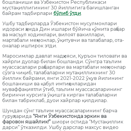
бошланиши ва Ўзбекистон Республикаси
мустақиллигининг 30 йиллигига бағишланган
байрам тадбирлари
бўлиб ўтди
.
Ушбу тадбирларда Ўзбекистон мусулмонлари
идораси ҳамда Дин ишлари бўйича қўмита раҳбар
ва маcъул ходимлари, вилоят вакиллари,
мартабали меҳмонлар, ўқитувчи ва талабалар, ота-
оналар иштирок этди.
Маросимлар давлат мадҳияси, Қуръон тиловати ва
хайрли дуолар билан бошланди. Сўнгра таълим
муассасалари раҳбарлари ва мартабали меҳмонлар
сўзга чиқиб, талабаларни мутақилликнинг 30
йиллик байрами, янги 2021-2022 ўқув йилининг
бошланиши ва қабул имтиҳонларидан
муваффақиятли ўтиб, таълим муассасаларининг
биринчи курсига ўқишга кирган талабаларни
билан табриклаб, дуои хайрлар қилдилар.
Шундан сўнг таълим муассасаларининг барча
гуруҳларида
“Янги Ўзбекистонда эркин ва
фаровон яшайлик!”
шиори остида “Мустақиллик
дарси” ўтказилди. Ушбу дарслар махсус видео