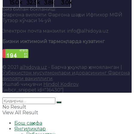
Биз билан боғланиш:
Фарғона вилояти Фарғона шаҳри Ифтихор МФЙ
Тутзор кўчаси 14-уй
Электрон почта манзили: info@alhidoya.uz
Бизни ижтимоий тармоқларда кузатинг
© 2021
alhidoya.uz
- Барча ҳуқуқлар ҳимояланган |
Ўзбекистон мусулмонлари идорасининг Фарғона
вилояти вакиллиги
.
Ишлаб чиқувчи
Hindol Kodirov
.
[wbcr_snippet id="16430"]
No Result
View All Result
Бош саҳифа
Янгиликлар