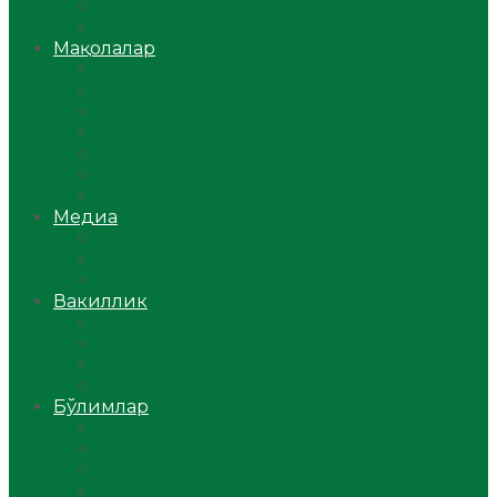
Ўзбекистон
Жаҳон
Мақолалар
Мусулмоннинг одоби
Оилам – саодат масканим!
Таълим-тарбия
Ибратли ҳикоялар
Хислатли ҳикматлар
Аёллар саҳифаси
Саломатлик
Медиа
Видео
Фото
Аудио
Вакиллик
Вилоят вакиллиги
Имомлар фаолиятидан
Фиқҳ мактаби
Масжидлар
Бўлимлар
Фиқҳ
Рамазон
Савол-жавоб
Ислом ва иймон