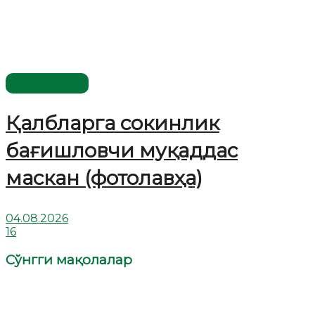
Ўзбекистон
Қалбларга сокинлик
бағишловчи муқаддас
маскан (фотолавҳа)
04.08.2026
16
Сўнгги мақолалар