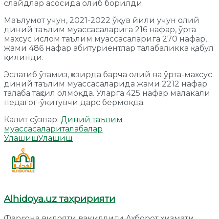
слайдлар асосида олиб борилди.
Маълумот учун, 2021-2022 ўқув йили учун олий
диний таълим муассасаларига 216 нафар, ўрта
махсус ислом таълим муассасаларига 270 нафар,
жами 486 нафар абитуриентлар талабаликка қабул
қилинди.
Эслатиб ўтамиз, ҳозирда барча олий ва ўрта-махсус
диний таълим муассасаларида жами 2212 нафар
талаба таҳсил олмоқда. Уларга 425 нафар малакали
педагог-ўқитувчи дарс бермоқда.
Калит сўзлар:
Диний таълим
муассасалари
талабалар
Улашиш
Улашиш
Alhidoya.uz таҳририяти
Фарғона вилояти вакиллиги Ахборот хизмати