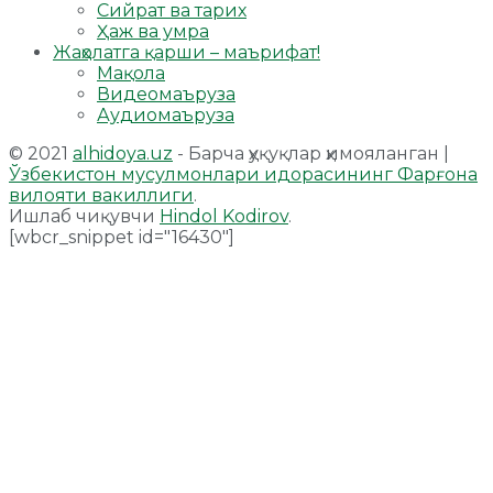
Сийрат ва тарих
Ҳаж ва умра
Жаҳолатга қарши – маърифат!
Мақола
Видеомаъруза
Аудиомаъруза
© 2021
alhidoya.uz
- Барча ҳуқуқлар ҳимояланган |
Ўзбекистон мусулмонлари идорасининг Фарғона
вилояти вакиллиги
.
Ишлаб чиқувчи
Hindol Kodirov
.
[wbcr_snippet id="16430"]