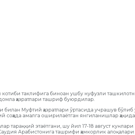
 котиби таклифига биноан ушбу нуфузли ташкилотни
омла ҳазратлари ташриф буюрдилар.
и билан Муфтий ҳазратлари ўртасида учрашув бўлиб 
соҳада амалга оширилаётган янгиланишлар ҳақида 
лар тараққий этаётгани, шу йил 17-18 август кунл
Саудия Арабистонига ташрифи ҳамкорлик алоқалари