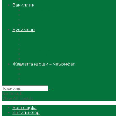
Аудио
Вакиллик
Вилоят вакиллиги
Имомлар фаолиятидан
Фиқҳ мактаби
Масжидлар
Бўлимлар
Фиқҳ
Рамазон
Савол-жавоб
Ислом ва иймон
Сийрат ва тарих
Ҳаж ва умра
Жаҳолатга қарши – маърифат!
Мақола
Видеомаъруза
Аудиомаъруза
No Result
View All Result
Бош саҳифа
Янгиликлар