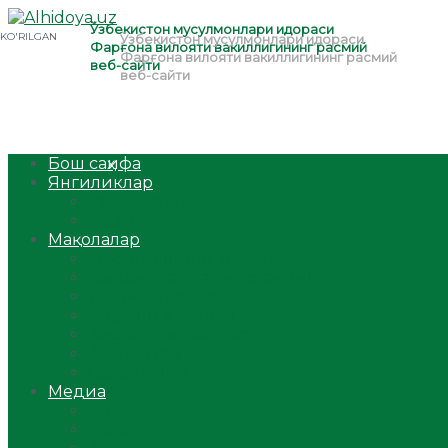
Бош саҳифа
Янгиликлар
Ўзбекистон
Жаҳон
Мақолалар
Мусулмоннинг одоби
Оилам – саодат масканим!
Таълим-тарбия
Ибратли ҳикоялар
Хислатли ҳикматлар
Аёллар саҳифаси
Саломатлик
Медиа
Видео
Фото