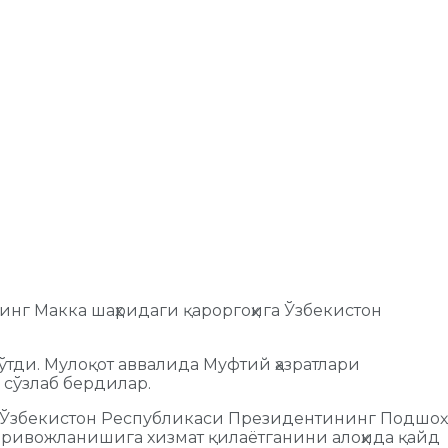
нг Макка шаҳридаги қароргоҳига Ўзбекистон
ўтди. Мулоқот аввалида Муфтий ҳазратлари
сўзлаб бердилар.
ари Ўзбекистон Республикаси Президентининг Подшоҳ
 ривожланишига хизмат қилаётганини алоҳида қайд