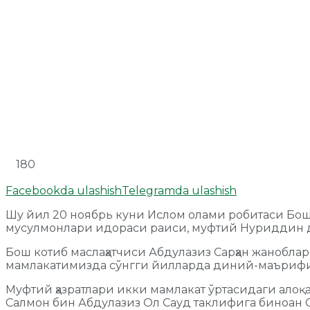
180
Facebookda ulashish
Telegramda ulashish
Шу йил 20 ноябрь куни Ислом олами робитаси Бош
мусулмонлари идораси раиси, муфтий Нуриддин д
Бош котиб маслаҳатчиси Абдулазиз Сарҳан жаноблар
мамлакатимизда сўнгги йилларда диний-маърифий 
Муфтий ҳазратлари икки мамлакат ўртасидаги алоқа
Салмон бин Абдулазиз Ол Сауд таклифига биноан 