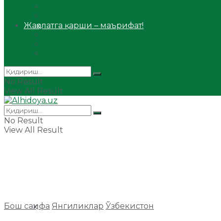
Сийрат ва тарих
Ҳаж ва умра
Жаҳолатга қарши – маърифат!
Мақола
Видеомаъруза
Аудиомаъруза
No Result
View All Result
No Result
View All Result
Бош саҳифа
Янгиликлар
Ўзбекистон