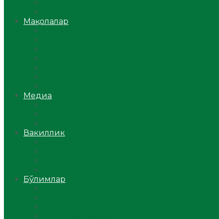
Ўзбекистон
Жаҳон
Мақолалар
Мусулмоннинг одоби
Оилам – саодат масканим!
Таълим-тарбия
Ибратли ҳикоялар
Хислатли ҳикматлар
Аёллар саҳифаси
Саломатлик
Медиа
Видео
Фото
Аудио
Вакиллик
Вилоят вакиллиги
Имомлар фаолиятидан
Фиқҳ мактаби
Масжидлар
Бўлимлар
Фиқҳ
Рамазон
Савол-жавоб
Ислом ва иймон