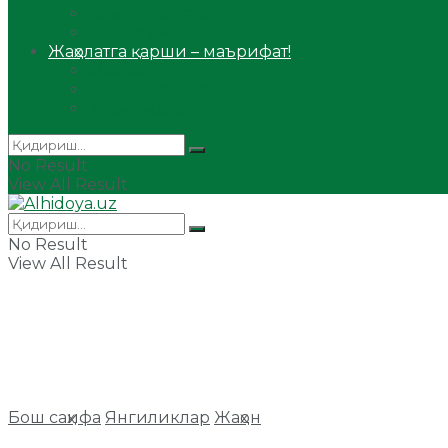
Сийрат ва тарих
Ҳаж ва умра
Жаҳолатга қарши – маърифат!
Мақола
Видеомаъруза
Аудиомаъруза
No Result
View All Result
No Result
View All Result
Бош саҳифа
Янгиликлар
Жаҳон