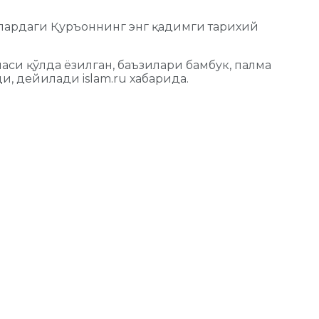
тлардаги Қуръоннинг энг қадимги тарихий
аси қўлда ёзилган, баъзилари бамбук, палма
и, дейилади islam.ru хабарида.