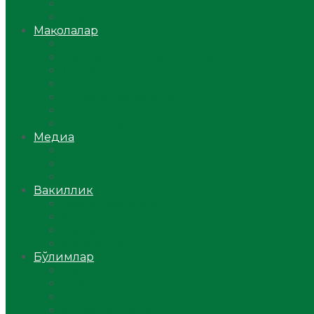
Ўзбекистон
Жаҳон
Мақолалар
Мусулмоннинг одоби
Оилам – саодат масканим!
Таълим-тарбия
Ибратли ҳикоялар
Хислатли ҳикматлар
Аёллар саҳифаси
Саломатлик
Медиа
Видео
Фото
Аудио
Вакиллик
Вилоят вакиллиги
Имомлар фаолиятидан
Фиқҳ мактаби
Масжидлар
Бўлимлар
Фиқҳ
Рамазон
Савол-жавоб
Ислом ва иймон