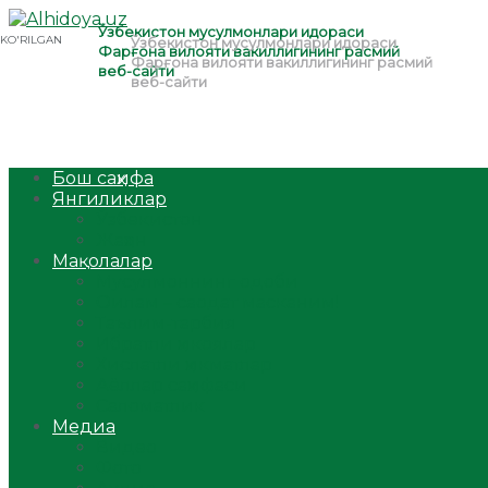
Бош саҳифа
Янгиликлар
Ўзбекистон
Жаҳон
Мақолалар
Мусулмоннинг одоби
Оилам – саодат масканим!
Таълим-тарбия
Ибратли ҳикоялар
Хислатли ҳикматлар
Аёллар саҳифаси
Саломатлик
Медиа
Видео
Фото