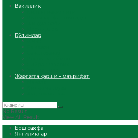
Аудио
Вакиллик
Вилоят вакиллиги
Имомлар фаолиятидан
Фиқҳ мактаби
Масжидлар
Бўлимлар
Фиқҳ
Рамазон
Савол-жавоб
Ислом ва иймон
Сийрат ва тарих
Ҳаж ва умра
Жаҳолатга қарши – маърифат!
Мақола
Видеомаъруза
Аудиомаъруза
No Result
View All Result
Бош саҳифа
Янгиликлар