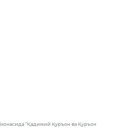
убхонасида “Қадимий Қуръон ва Қуръон