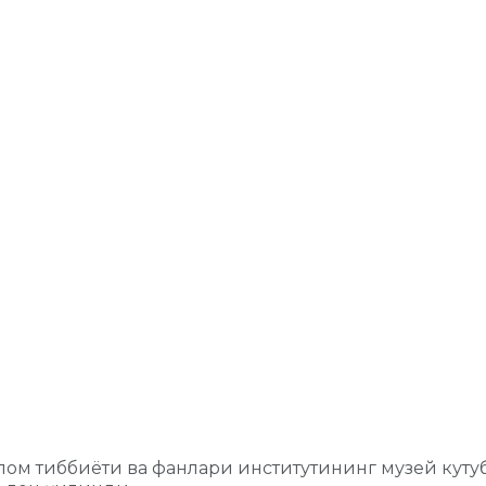
ом тиббиёти ва фанлари институтининг музей кут