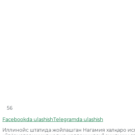
56
Facebookda ulashish
Telegramda ulashish
Иллинойс штатида жойлашган Нагамия халқаро исл