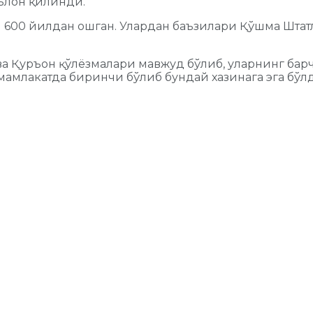
ълон қилинди.
и 600 йилдан ошган. Улардан баъзилари Қўшма Шта
ва Қуръон қўлёзмалари мавжуд бўлиб, уларнинг барч
 мамлакатда биринчи бўлиб бундай хазинага эга бўлд