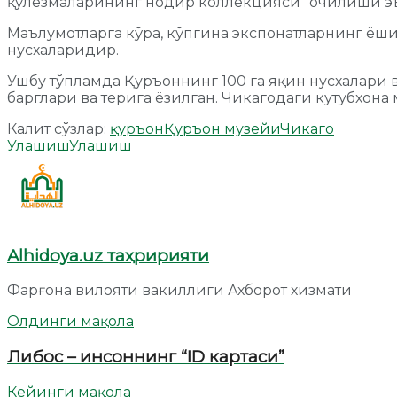
қўлёзмаларининг нодир коллекцияси” очилиши э
Маълумотларга кўра, кўпгина экспонатларнинг ёш
нусхаларидир.
Ушбу тўпламда Қуръоннинг 100 га яқин нусхалари 
барглари ва терига ёзилган. Чикагодаги кутубхона
Калит сўзлар:
қуръон
Қуръон музейи
Чикаго
Улашиш
Улашиш
Alhidoya.uz таҳририяти
Фарғона вилояти вакиллиги Ахборот хизмати
Олдинги мақола
Либос – инсоннинг “ID картаси”
Кейинги мақола