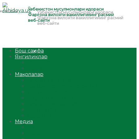
Бош саҳифа
Янгиликлар
Ўзбекистон
Жаҳон
Мақолалар
Мусулмоннинг одоби
Оилам – саодат масканим!
Таълим-тарбия
Ибратли ҳикоялар
Хислатли ҳикматлар
Аёллар саҳифаси
Саломатлик
Медиа
Видео
Фото