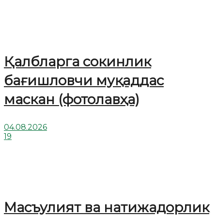
Қалбларга сокинлик
бағишловчи муқаддас
маскан (фотолавҳа)
04.08.2026
19
Масъулият ва натижадорлик