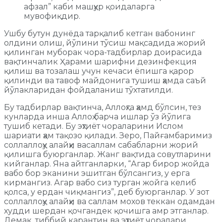
афзал” каби машҳур қоидаларга
мувофиқдир.
Ушбу бутун дунёда тарқалиб кетган вабонинг
олдини олиш, йўлини тўсиш мақсадида жорий
қилинган муборак чора-тадбирлар доирасида
вақтинчалик Ҳарами шарифни дезинфекция
қилиш ва тозалаш учун кечаси ёпишга қарор
қилинди ва тавоф майдонига тушиш ҳамда саъй
йўлакларидан фойдаланиш тўхтатилди.
Бу тадбирлар вақтинча, Аллоҳга ҳамд бўлсин, тез
кунларда инша Аллоҳ барча ишлар ўз йўлига
тушиб кетади. Бу эҳтиёт чораларини Ислом
шариати ҳам тақозо қилади. Зеро, Пайғамбаримиз
соллаллоҳу алайҳи васаллам сабабларни жорий
қилишга буюрганлар. Жанг вақтида совутларини
кийганлар. Яна айтганларки, “Агар бирор жойда
вабо бор эканини эшитган бўлсангиз, у ерга
кирмангиз. Агар вабо сиз турган жойга келиб
қолса, у ердан чиқмангиз”, деб буюрганлар. У зот
соллаллоҳу алайҳи ва саллам мохов теккан одамдан
худди шердан қочгандек қочишга амр этганлар.
Демак, тиббий карантин ва эҳтиёт чоралари