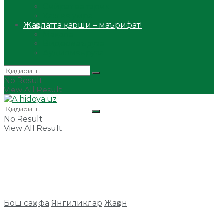
Сийрат ва тарих
Ҳаж ва умра
Жаҳолатга қарши – маърифат!
Мақола
Видеомаъруза
Аудиомаъруза
No Result
View All Result
No Result
View All Result
Бош саҳифа
Янгиликлар
Жаҳон