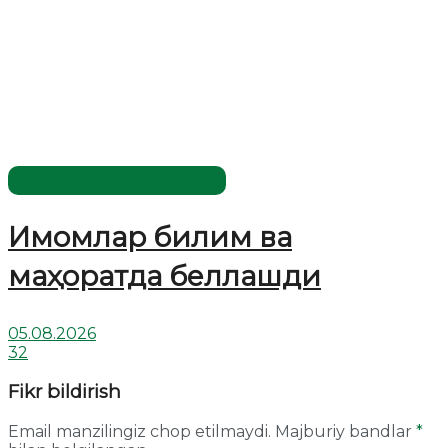
Имомлар фаолиятидан
Имомлар билим ва
маҳоратда беллашди
05.08.2026
32
Fikr bildirish
Email manzilingiz chop etilmaydi.
Majburiy bandlar
*