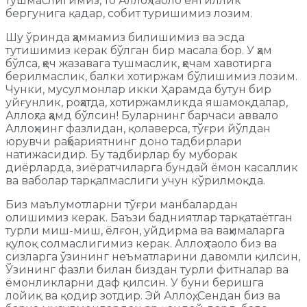
тушмаслигимиз, то Аллоҳ таоло енгиллик
бергунига қадар, собит туришимиз лозим.
Шу ўринда ҳаммамиз билишимиз ва эсда
тутишимиз керак бўлган бир масала бор. У ҳам
бўлса, ҳеч жазавага тушмаслик, ҳечам хавотирга
берилмаслик, балки хотиржам бўлишимиз лозим.
Чунки, мусулмонлар икки Ҳарамда бутун бир
уйғунлик, роҳатда, хотиржамликда яшамоқдалар,
Аллоҳга ҳамд бўлсин! Буларнинг барчаси аввало
Аллоҳнинг фазлидан, қолаверса, тўғри йўлдан
юрувчи раҳбариятнинг доно тадбирлари
натижасидир. Бу тадбирлар бу муборак
диёрларда, зиёратчиларга бундай ёмон касаллик
ва ваболар тарқалмаслиги учун кўрилмоқда.
Биз маълумотларни тўғри манбалардан
олишимиз керак. Баъзи бадниятлар тарқатаётган
турли миш-миш, ёлғон, уйдирма ва ваҳималарга
қулоқ солмаслигимиз керак. Аллоҳ таоло биз ва
сизларга ўзининг неъматларини давомли қилсин,
Ўзининг фазли билан биздан турли фитналар ва
ёмонликларни даф қилсин. У буни беришга
лойиқ ва қодир зотдир. Эй Аллоҳ, Сендан биз ва