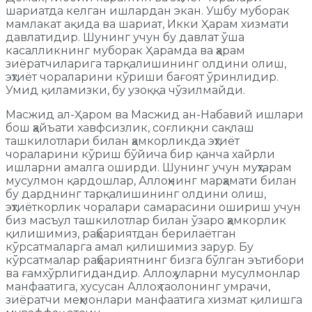
шариатда келган ишлардан экан. Ушбу муборак
мамлакат ақида ва шариат, Икки Ҳарам хизмати
давлатидир. Шунинг учун бу давлат ўша
касалликнинг муборак Ҳарамда ва ҳарам
зиёратчиларига тарқалишининг олдини олиш,
эҳтиёт чораларини кўриши бағоят ўринлидир.
Умид қиламизки, бу узоққа чўзилмайди.
Масжид ал-Ҳаром ва Масжид ан-Набавий ишлари
бош ҳайъати хавфсизлик, соғлиқни сақлаш
ташкилотлари билан ҳамкорликда эҳтиёт
чораларини кўриш бўйича бир қанча хайрли
ишларни амалга оширди. Шунинг учун муҳтарам
мусулмон қардошлар, Аллоҳнинг марҳамати билан
бу дарднинг тарқалишининг олдини олиш,
эҳтиёткорлик чоралари самарасини ошириш учун
биз масъул ташкилотлар билан ўзаро ҳамкорлик
қилишимиз, раҳбариятдан берилаётган
кўрсатмаларга амал қилишимиз зарур. Бу
кўрсатмалар раҳбариятнинг бизга бўлган эътибори
ва ғамхўрлигидандир. Аллоҳ уларни мусулмонлар
манфаатига, хусусан Аллоҳ таолонинг умрачи,
зиёратчи меҳмонлари манфаатига хизмат қилишга