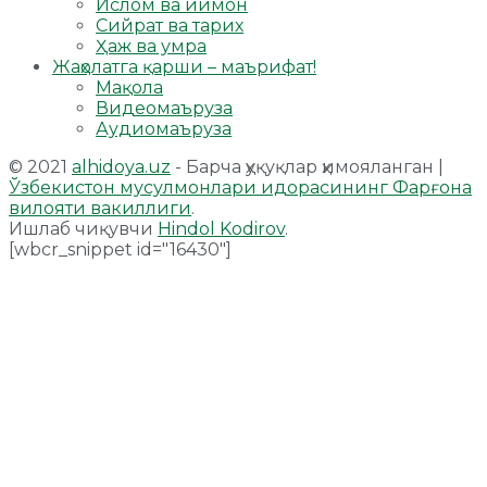
Ислом ва иймон
Сийрат ва тарих
Ҳаж ва умра
Жаҳолатга қарши – маърифат!
Мақола
Видеомаъруза
Аудиомаъруза
© 2021
alhidoya.uz
- Барча ҳуқуқлар ҳимояланган |
Ўзбекистон мусулмонлари идорасининг Фарғона
вилояти вакиллиги
.
Ишлаб чиқувчи
Hindol Kodirov
.
[wbcr_snippet id="16430"]