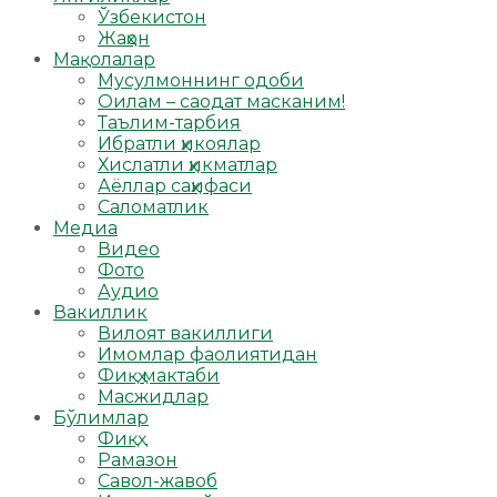
Ўзбекистон
Жаҳон
Мақолалар
Мусулмоннинг одоби
Оилам – саодат масканим!
Таълим-тарбия
Ибратли ҳикоялар
Хислатли ҳикматлар
Аёллар саҳифаси
Саломатлик
Медиа
Видео
Фото
Аудио
Вакиллик
Вилоят вакиллиги
Имомлар фаолиятидан
Фиқҳ мактаби
Масжидлар
Бўлимлар
Фиқҳ
Рамазон
Савол-жавоб