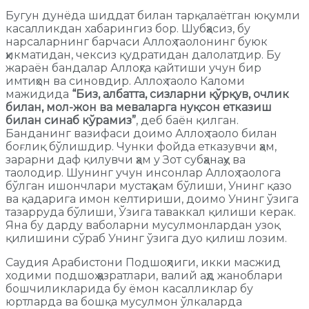
Бугун дунёда шиддат билан тарқалаётган юқумли
касалликдан хабарингиз бор. Шубҳасиз, бу
нарсаларнинг барчаси Аллоҳ таолонинг буюк
ҳикматидан, чексиз қудратидан далолатдир. Бу
жараён бандалар Аллоҳга қайтиши учун бир
имтиҳон ва синовдир. Аллоҳ таоло Каломи
мажидида
“Биз, албатта, сизларни қўрқув, очлик
билан, мол-жон ва меваларга нуқсон етказиш
билан синаб кўрамиз”
, деб баён қилган.
Банданинг вазифаси доимо Аллоҳ таоло билан
боғлиқ бўлишдир. Чунки фойда етказувчи ҳам,
зарарни даф қилувчи ҳам у Зот субҳанаҳу ва
таолодир. Шунинг учун инсонлар Аллоҳ таолога
бўлган ишончлари мустаҳкам бўлиши, Унинг қазо
ва қадарига имон келтириши, доимо Унинг ўзига
тазарруда бўлиши, Ўзига таваккал қилиши керак.
Яна бу дарду ваболарни мусулмонлардан узоқ
қилишини сўраб Унинг ўзига дуо қилиш лозим.
Саудия Арабистони Подшоҳлиги, икки масжид
ходими подшоҳ ҳазратлари, валий аҳд жаноблари
бошчиликларида бу ёмон касалликлар бу
юртларда ва бошқа мусулмон ўлкаларда