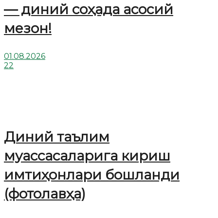
— диний соҳада асосий
мезон!
01.08.2026
22
Диний таълим
муассасаларига кириш
имтиҳонлари бошланди
(фотолавҳа)