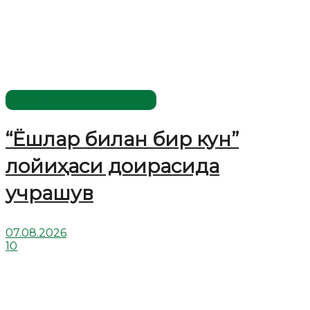
Имомлар фаолиятидан
“Ёшлар билан бир кун”
лойиҳаси доирасида
учрашув
07.08.2026
10