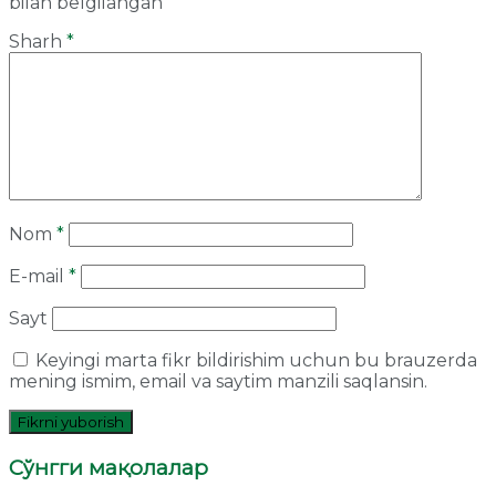
bilan belgilangan
Sharh
*
Nom
*
E-mail
*
Sayt
Keyingi marta fikr bildirishim uchun bu brauzerda
mening ismim, email va saytim manzili saqlansin.
Сўнгги мақолалар