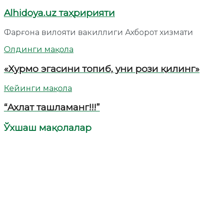
Alhidoya.uz таҳририяти
Фарғона вилояти вакиллиги Ахборот хизмати
Олдинги мақола
«Хурмо эгасини топиб, уни рози қилинг»
Кейинги мақола
“Ахлат ташламанг!!!”
Ўхшаш мақолалар