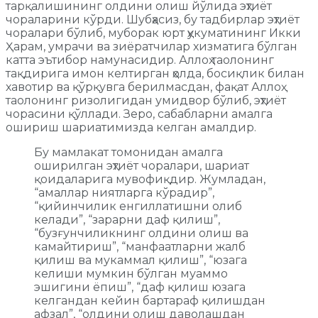
тарқалишининг олдини олиш йўлида эҳтиёт
чораларини кўрди. Шубҳасиз, бу тадбирлар эҳтиёт
чоралари бўлиб, муборак юрт ҳукуматининг Икки
Ҳарам, умрачи ва зиёратчилар хизматига бўлган
катта эътибор намунасидир. Аллоҳ таолонинг
тақдирига имон келтирган ҳолда, босиқлик билан
хавотир ва қўрқувга берилмасдан, фақат Аллоҳ
таолонинг ризолигидан умидвор бўлиб, эҳтиёт
чорасини қўллади. Зеро, сабабларни амалга
ошириш шариатимизда келган амалдир.
Бу мамлакат томонидан амалга
оширилган эҳтиёт чоралари, шариат
қоидаларига мувофиқдир. Жумладан,
“амаллар ниятларга кўрадир”,
“қийинчилик енгиллатишни олиб
келади”, “зарарни даф қилиш”,
“бузғунчиликнинг олдини олиш ва
камайтириш”, “манфаатларни жалб
қилиш ва мукаммал қилиш”, “юзага
келиши мумкин бўлган муаммо
эшигини ёпиш”, “даф қилиш юзага
келгандан кейин бартараф қилишдан
афзал”, “олдини олиш даволашдан