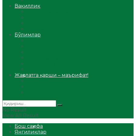
Аудио
Вакиллик
Вилоят вакиллиги
Имомлар фаолиятидан
Фиқҳ мактаби
Масжидлар
Бўлимлар
Фиқҳ
Рамазон
Савол-жавоб
Ислом ва иймон
Сийрат ва тарих
Ҳаж ва умра
Жаҳолатга қарши – маърифат!
Мақола
Видеомаъруза
Аудиомаъруза
No Result
View All Result
Бош саҳифа
Янгиликлар