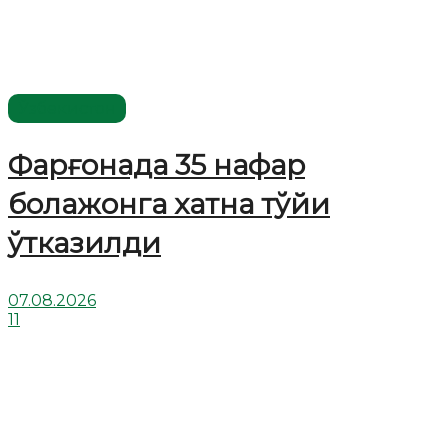
Ўзбекистон
Фарғонада 35 нафар
болажонга хатна тўйи
ўтказилди
07.08.2026
11