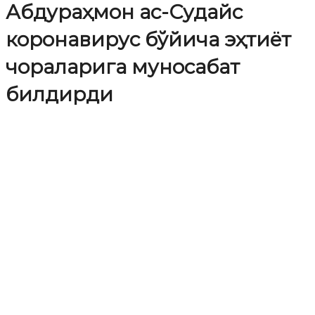
Абдураҳмон ас-Судайс
коронавирус бўйича эҳтиёт
чораларига муносабат
билдирди