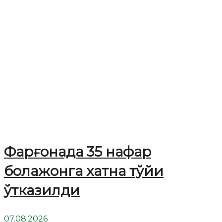
Фарғонада 35 нафар
болажонга хатна тўйи
ўтказилди
07.08.2026