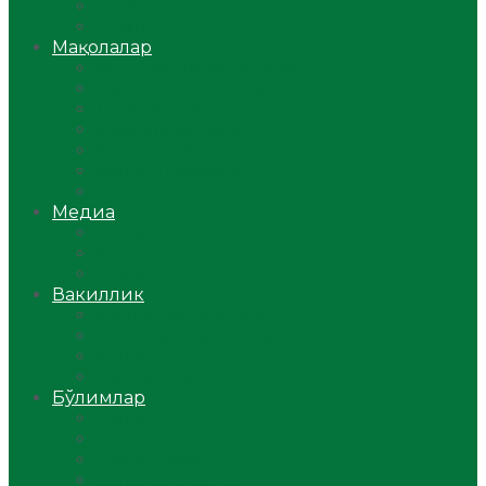
Ўзбекистон
Жаҳон
Мақолалар
Мусулмоннинг одоби
Оилам – саодат масканим!
Таълим-тарбия
Ибратли ҳикоялар
Хислатли ҳикматлар
Аёллар саҳифаси
Саломатлик
Медиа
Видео
Фото
Аудио
Вакиллик
Вилоят вакиллиги
Имомлар фаолиятидан
Фиқҳ мактаби
Масжидлар
Бўлимлар
Фиқҳ
Рамазон
Савол-жавоб
Ислом ва иймон