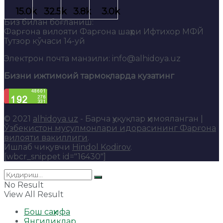
Биз билан боғланиш:
Фарғона вилояти Фарғона шаҳри Ифтихор МФЙ
Тутзор кўчаси 14-уй
Электрон почта манзили: info@alhidoya.uz
Бизни ижтимоий тармоқларда кузатинг
© 2021
alhidoya.uz
- Барча ҳуқуқлар ҳимояланган |
Ўзбекистон мусулмонлари идорасининг Фарғона
вилояти вакиллиги
.
Ишлаб чиқувчи
Hindol Kodirov
.
[wbcr_snippet id="16430"]
No Result
View All Result
Бош саҳифа
Янгиликлар