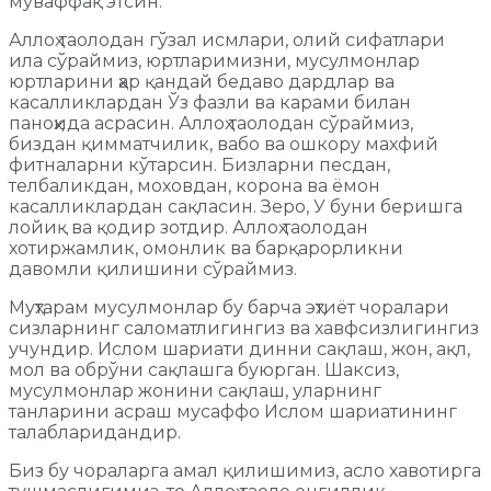
муваффақ этсин.
Аллоҳ таолодан гўзал исмлари, олий сифатлари
ила сўраймиз, юртларимизни, мусулмонлар
юртларини ҳар қандай бедаво дардлар ва
касалликлардан Ўз фазли ва карами билан
паноҳида асрасин. Аллоҳ таолодан сўраймиз,
биздан қимматчилик, вабо ва ошкору махфий
фитналарни кўтарсин. Бизларни песдан,
телбаликдан, моховдан, корона ва ёмон
касалликлардан сақласин. Зеро, У буни беришга
лойиқ ва қодир зотдир. Аллоҳ таолодан
хотиржамлик, омонлик ва барқарорликни
давомли қилишини сўраймиз.
Муҳтарам мусулмонлар бу барча эҳтиёт чоралари
сизларнинг саломатлигингиз ва хавфсизлигингиз
учундир. Ислом шариати динни сақлаш, жон, ақл,
мол ва обрўни сақлашга буюрган. Шаксиз,
мусулмонлар жонини сақлаш, уларнинг
танларини асраш мусаффо Ислом шариатининг
талабларидандир.
Биз бу чораларга амал қилишимиз, асло хавотирга