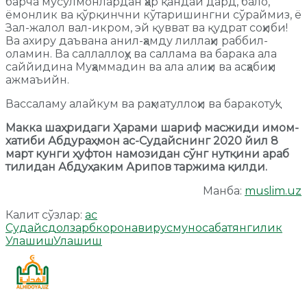
барча мусулмонлардан ҳар қандай дард, бало,
ёмонлик ва қўрқинчни кўтаришингни сўраймиз, ё
Зал-жалол вал-икром, эй қувват ва қудрат соҳиби!
Ва ахиру даъвана анил-ҳамду лиллаҳи раббил-
оламин. Ва саллаллоҳу ва саллама ва барака ала
саййидина Муҳаммадин ва ала алиҳи ва асҳабиҳи
ажмаъийн.
Вассаламу алайкум ва раҳматуллоҳи ва баракотуҳ!
Макка шаҳридаги Ҳарами шариф масжиди имом-
хатиби Абдураҳмон ас-Судайснинг 2020 йил 8
март кунги ҳуфтон намозидан сўнг нутқини араб
тилидан Абдуҳаким Арипов таржима қилди.
Манба:
muslim.uz
Калит сўзлар:
ас
Судайс
долзарб
коронавирус
муносабат
янгилик
Улашиш
Улашиш