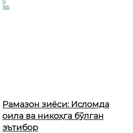
0
165
Рамазон зиёси: Исломда
оила ва никоҳга бўлган
эътибор