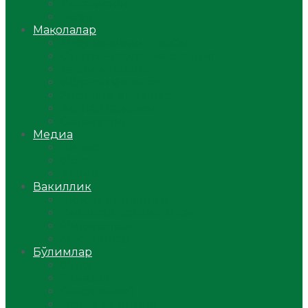
Ўзбекистон
Жаҳон
Мақолалар
Мусулмоннинг одоби
Оилам – саодат масканим!
Таълим-тарбия
Ибратли ҳикоялар
Хислатли ҳикматлар
Аёллар саҳифаси
Саломатлик
Медиа
Видео
Фото
Аудио
Вакиллик
Вилоят вакиллиги
Имомлар фаолиятидан
Фиқҳ мактаби
Масжидлар
Бўлимлар
Фиқҳ
Рамазон
Савол-жавоб
Ислом ва иймон