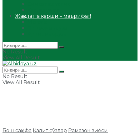
Сийрат ва тарих
Ҳаж ва умра
Жаҳолатга қарши – маърифат!
Мақола
Видеомаъруза
Аудиомаъруза
No Result
View All Result
No Result
View All Result
Бош саҳифа
Калит сўзлар
Рамазон зиёси