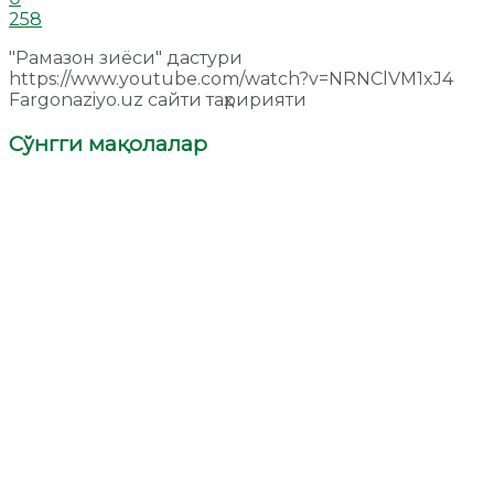
258
"Рамазон зиёси" дастури
https://www.youtube.com/watch?v=NRNClVM1xJ4
Fargonaziyo.uz сайти таҳририяти
Сўнгги мақолалар