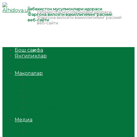
Бош саҳифа
Янгиликлар
Ўзбекистон
Жаҳон
Мақолалар
Мусулмоннинг одоби
Оилам – саодат масканим!
Таълим-тарбия
Ибратли ҳикоялар
Хислатли ҳикматлар
Аёллар саҳифаси
Саломатлик
Медиа
Видео
Фото