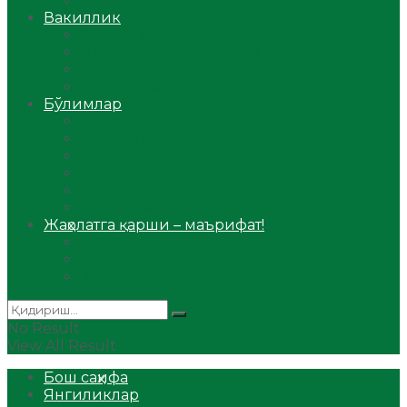
Аудио
Вакиллик
Вилоят вакиллиги
Имомлар фаолиятидан
Фиқҳ мактаби
Масжидлар
Бўлимлар
Фиқҳ
Рамазон
Савол-жавоб
Ислом ва иймон
Сийрат ва тарих
Ҳаж ва умра
Жаҳолатга қарши – маърифат!
Мақола
Видеомаъруза
Аудиомаъруза
No Result
View All Result
Бош саҳифа
Янгиликлар