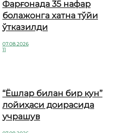
Фарғонада 35 нафар
болажонга хатна тўйи
ўтказилди
07.08.2026
11
“Ёшлар билан бир кун”
лойиҳаси доирасида
учрашув