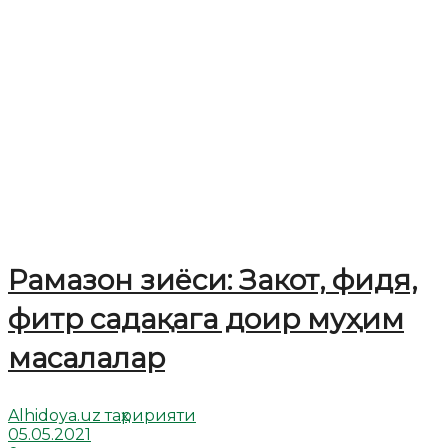
Рамазон зиёси: Закот, фидя,
фитр садақага доир муҳим
масалалар
Alhidoya.uz таҳририяти
05.05.2021