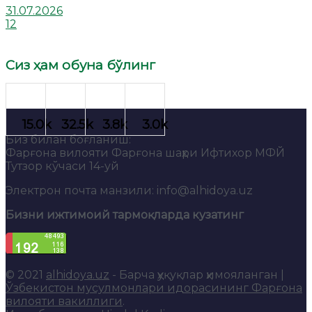
31.07.2026
12
Сиз ҳам обуна бўлинг
Биз билан боғланиш:
Фарғона вилояти Фарғона шаҳри Ифтихор МФЙ
Тутзор кўчаси 14-уй
Электрон почта манзили: info@alhidoya.uz
Бизни ижтимоий тармоқларда кузатинг
© 2021
alhidoya.uz
- Барча ҳуқуқлар ҳимояланган |
Ўзбекистон мусулмонлари идорасининг Фарғона
вилояти вакиллиги
.