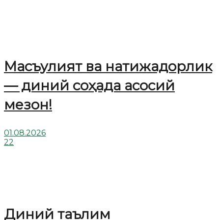
Масъулият ва натижадорлик
— диний соҳада асосий
мезон!
01.08.2026
22
Диний таълим