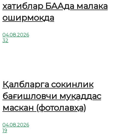
хатиблар БААда малака
оширмоқда
04.08.2026
32
Қалбларга сокинлик
бағишловчи муқаддас
маскан (фотолавҳа)
04.08.2026
19