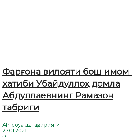
Фарғона вилояти бош имом-
хатиби Убайдуллоҳ домла
Абдуллаевнинг Рамазон
табриги
Alhidoya.uz таҳририяти
27.01.2021
0