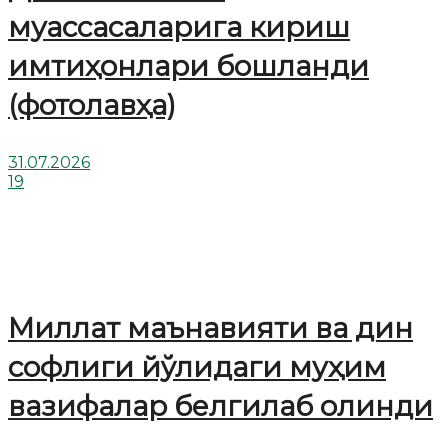
муассасаларига кириш
имтиҳонлари бошланди
(фотолавҳа)
31.07.2026
19
Миллат маънавияти ва дин
софлиги йўлидаги муҳим
вазифалар белгилаб олинди