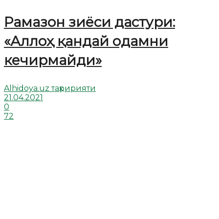
Рамазон зиёси дастури:
«Аллоҳ қандай одамни
кечирмайди»
Alhidoya.uz таҳририяти
21.04.2021
0
72