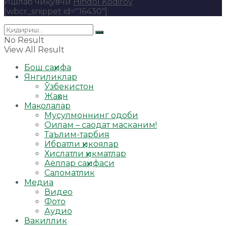
Ишлаб чиқувчи
Hindol Kodirov
.
[wbcr_snippet id="16430"]
No Result
View All Result
Бош саҳифа
Янгиликлар
Ўзбекистон
Жаҳон
Мақолалар
Мусулмоннинг одоби
Оилам – саодат масканим!
Таълим-тарбия
Ибратли ҳикоялар
Хислатли ҳикматлар
Аёллар саҳифаси
Саломатлик
Медиа
Видео
Фото
Аудио
Вакиллик