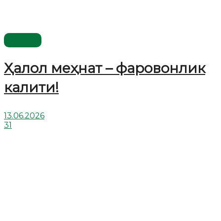
Видео
Ҳалол меҳнат – фаровонлик
калити!
13.06.2026
31