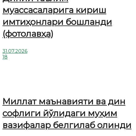
муассасаларига кириш
имтиҳонлари бошланди
(фотолавҳа)
31.07.2026
18
Миллат маънавияти ва дин
софлиги йўлидаги муҳим
вазифалар белгилаб олинди