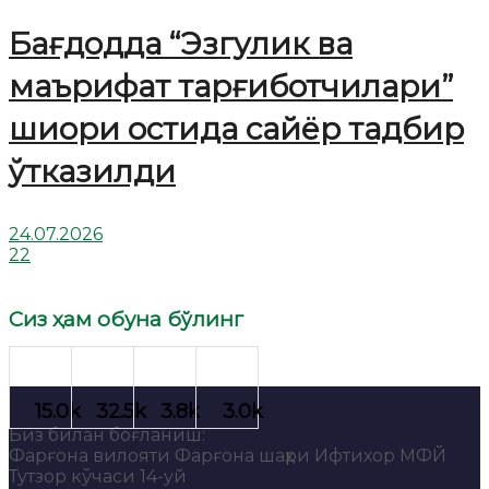
Бағдодда “Эзгулик ва
маърифат тарғиботчилари”
шиори остида сайёр тадбир
ўтказилди
24.07.2026
22
Сиз ҳам обуна бўлинг
Биз билан боғланиш:
Фарғона вилояти Фарғона шаҳри Ифтихор МФЙ
Тутзор кўчаси 14-уй