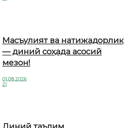
Масъулият ва натижадорлик
— диний соҳада асосий
мезон!
01.08.2026
21
Диний таълим