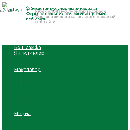
Бош саҳифа
Янгиликлар
Ўзбекистон
Жаҳон
Мақолалар
Мусулмоннинг одоби
Оилам – саодат масканим!
Таълим-тарбия
Ибратли ҳикоялар
Хислатли ҳикматлар
Аёллар саҳифаси
Саломатлик
Медиа
Видео
Фото