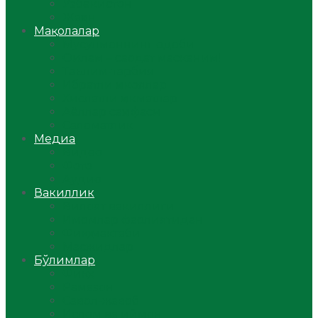
Ўзбекистон
Жаҳон
Мақолалар
Мусулмоннинг одоби
Оилам – саодат масканим!
Таълим-тарбия
Ибратли ҳикоялар
Хислатли ҳикматлар
Аёллар саҳифаси
Саломатлик
Медиа
Видео
Фото
Аудио
Вакиллик
Вилоят вакиллиги
Имомлар фаолиятидан
Фиқҳ мактаби
Масжидлар
Бўлимлар
Фиқҳ
Рамазон
Савол-жавоб
Ислом ва иймон