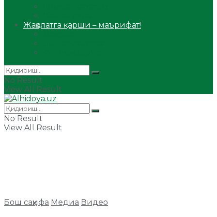
Сийрат ва тарих
Ҳаж ва умра
Жаҳолатга қарши – маърифат!
Мақола
Видеомаъруза
Аудиомаъруза
No Result
View All Result
No Result
View All Result
Бош саҳифа
Медиа
Видео