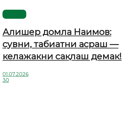
Видео
Алишер домла Наимов:
сувни, табиатни асраш —
келажакни сақлаш демак!
01.07.2026
30