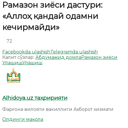
Рамазон зиёси дастури:
«Аллоҳ қандай одамни
кечирмайди»
72
Facebookda ulashish
Telegramda ulashish
Калит сўзлар:
Абдумажид домла
Рамазон зиёси
Улашиш
Улашиш
Alhidoya.uz таҳририяти
Фарғона вилояти вакиллиги Ахборот хизмати
Олдинги мақола