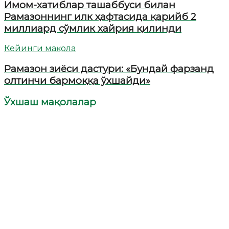
Имом-хатиблар ташаббуси билан
Рамазоннинг илк ҳафтасида қарийб 2
миллиард сўмлик хайрия қилинди
Кейинги мақола
Рамазон зиёси дастури: «Бундай фарзанд
олтинчи бармоққа ўхшайди»
Ўхшаш мақолалар