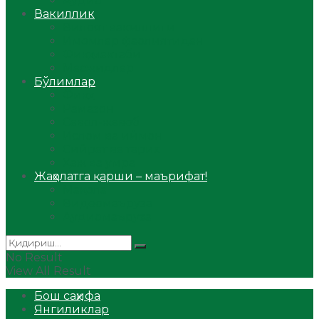
Аудио
Вакиллик
Вилоят вакиллиги
Имомлар фаолиятидан
Фиқҳ мактаби
Масжидлар
Бўлимлар
Фиқҳ
Рамазон
Савол-жавоб
Ислом ва иймон
Сийрат ва тарих
Ҳаж ва умра
Жаҳолатга қарши – маърифат!
Мақола
Видеомаъруза
Аудиомаъруза
No Result
View All Result
Бош саҳифа
Янгиликлар