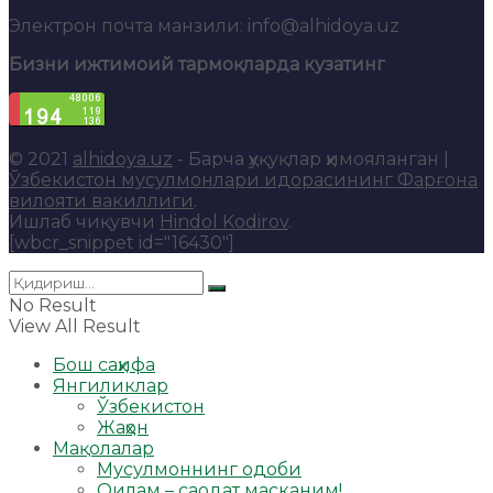
Электрон почта манзили: info@alhidoya.uz
Бизни ижтимоий тармоқларда кузатинг
© 2021
alhidoya.uz
- Барча ҳуқуқлар ҳимояланган |
Ўзбекистон мусулмонлари идорасининг Фарғона
вилояти вакиллиги
.
Ишлаб чиқувчи
Hindol Kodirov
.
[wbcr_snippet id="16430"]
No Result
View All Result
Бош саҳифа
Янгиликлар
Ўзбекистон
Жаҳон
Мақолалар
Мусулмоннинг одоби
Оилам – саодат масканим!