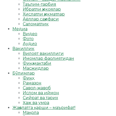
Таълим-тарбия
Ибратли ҳикоялар
Хислатли ҳикматлар
Аёллар саҳифаси
Саломатлик
Медиа
Видео
Фото
Аудио
Вакиллик
Вилоят вакиллиги
Имомлар фаолиятидан
Фиқҳ мактаби
Масжидлар
Бўлимлар
Фиқҳ
Рамазон
Савол-жавоб
Ислом ва иймон
Сийрат ва тарих
Ҳаж ва умра
Жаҳолатга қарши – маърифат!
Мақола