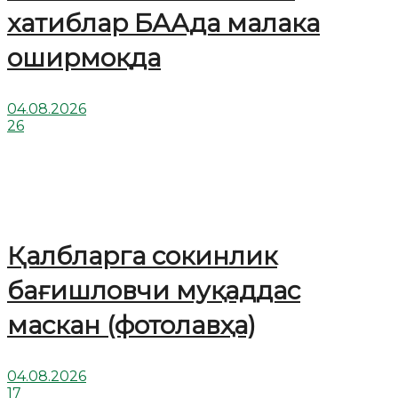
хатиблар БААда малака
оширмоқда
04.08.2026
26
Қалбларга сокинлик
бағишловчи муқаддас
маскан (фотолавҳа)
04.08.2026
17