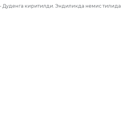
 – Дуденга киритилди. Эндиликда немис тилида