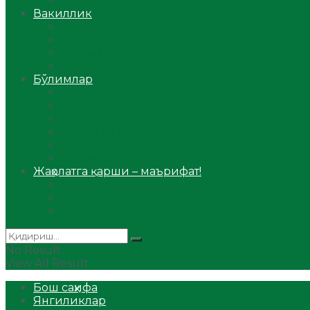
Аудио
Вакиллик
Вилоят вакиллиги
Имомлар фаолиятидан
Фиқҳ мактаби
Масжидлар
Бўлимлар
Фиқҳ
Рамазон
Савол-жавоб
Ислом ва иймон
Сийрат ва тарих
Ҳаж ва умра
Жаҳолатга қарши – маърифат!
Мақола
Видеомаъруза
Аудиомаъруза
No Result
View All Result
Бош саҳифа
Янгиликлар