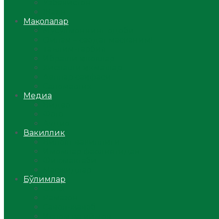
Ўзбекистон
Жаҳон
Мақолалар
Мусулмоннинг одоби
Оилам – саодат масканим!
Таълим-тарбия
Ибратли ҳикоялар
Хислатли ҳикматлар
Аёллар саҳифаси
Саломатлик
Медиа
Видео
Фото
Аудио
Вакиллик
Вилоят вакиллиги
Имомлар фаолиятидан
Фиқҳ мактаби
Масжидлар
Бўлимлар
Фиқҳ
Рамазон
Савол-жавоб
Ислом ва иймон