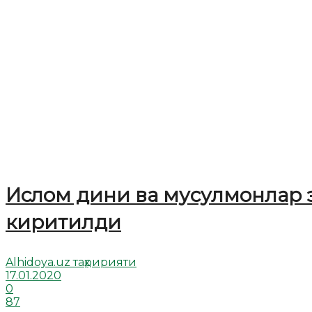
Ислом дини ва мусулмонлар э
киритилди
Alhidoya.uz таҳририяти
17.01.2020
0
87