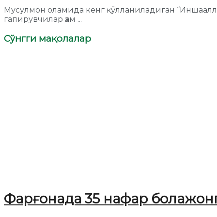
Мусулмон оламида кенг қўлланиладиган “Иншаалло
гапирувчилар ҳам ...
Сўнгги мақолалар
Фарғонада 35 нафар болажонг