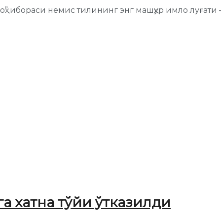
ҳ” ибораси немис тилининг энг машҳур имло луғати
а хатна тўйи ўтказилди