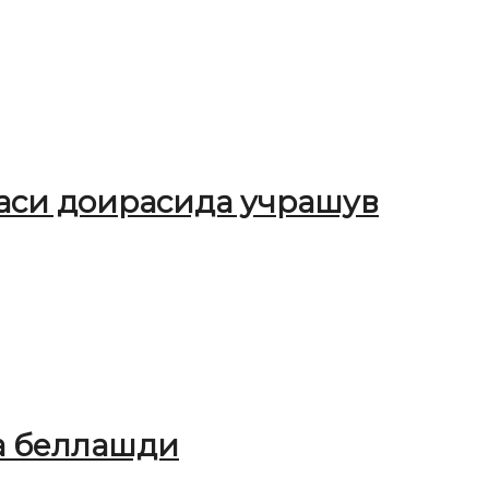
ҳаси доирасида учрашув
а беллашди