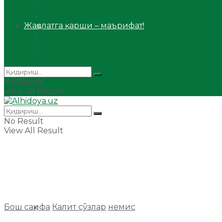
Сийрат ва тарих
Ҳаж ва умра
Жаҳолатга қарши – маърифат!
Мақола
Видеомаъруза
Аудиомаъруза
No Result
View All Result
No Result
View All Result
Бош саҳифа
Калит сўзлар
немис