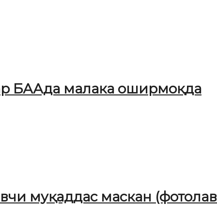
ар БААда малака оширмоқда
чи муқаддас маскан (фотолав