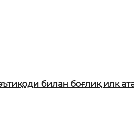
ътиқоди билан боғлиқ илк ат