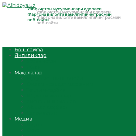
Бош саҳифа
Янгиликлар
Ўзбекистон
Жаҳон
Мақолалар
Мусулмоннинг одоби
Оилам – саодат масканим!
Таълим-тарбия
Ибратли ҳикоялар
Хислатли ҳикматлар
Аёллар саҳифаси
Саломатлик
Медиа
Видео
Фото