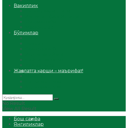
Аудио
Вакиллик
Вилоят вакиллиги
Имомлар фаолиятидан
Фиқҳ мактаби
Масжидлар
Бўлимлар
Фиқҳ
Рамазон
Савол-жавоб
Ислом ва иймон
Сийрат ва тарих
Ҳаж ва умра
Жаҳолатга қарши – маърифат!
Мақола
Видеомаъруза
Аудиомаъруза
No Result
View All Result
Бош саҳифа
Янгиликлар