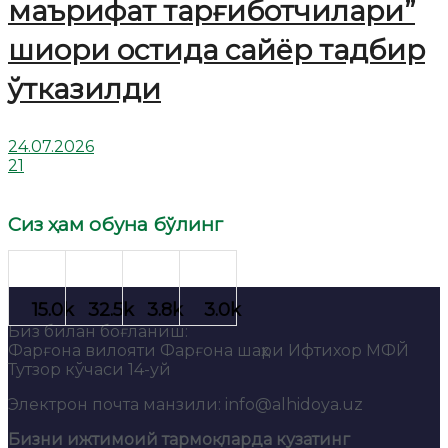
маърифат тарғиботчилари”
шиори остида сайёр тадбир
ўтказилди
24.07.2026
21
Сиз ҳам обуна бўлинг
Биз билан боғланиш:
Фарғона вилояти Фарғона шаҳри Ифтихор МФЙ
Тутзор кўчаси 14-уй
Электрон почта манзили: info@alhidoya.uz
Бизни ижтимоий тармоқларда кузатинг