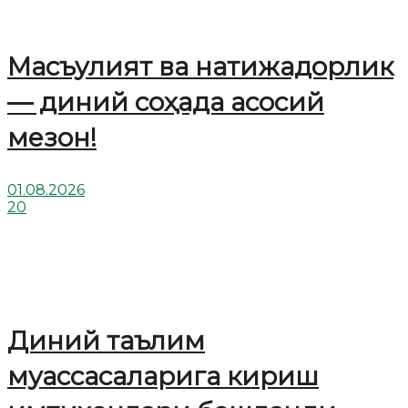
Масъулият ва натижадорлик
— диний соҳада асосий
мезон!
01.08.2026
20
Диний таълим
муассасаларига кириш