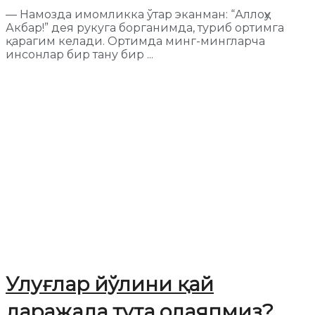
— Намозда имомликка ўтар эканман: “Аллоҳу
Акбар!” дея рукуга борганимда, туриб ортимга
қарагим келади. Ортимда минг-мингларча
инсонлар бир тану бир ...
Улуғлар йўлини қай
даражада тута олаяпмиз?