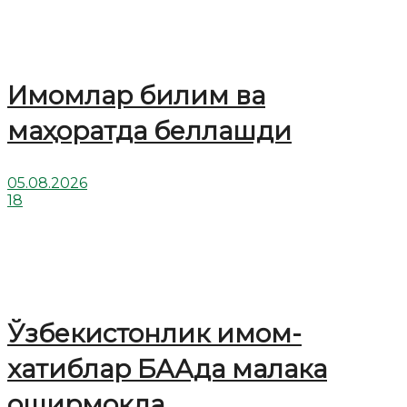
Имомлар билим ва
маҳоратда беллашди
05.08.2026
18
Ўзбекистонлик имом-
хатиблар БААда малака
оширмоқда