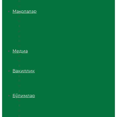
Ўзбекистон
Жаҳон
Мақолалар
Мусулмоннинг одоби
Оилам – саодат масканим!
Таълим-тарбия
Ибратли ҳикоялар
Хислатли ҳикматлар
Аёллар саҳифаси
Саломатлик
Медиа
Видео
Фото
Аудио
Вакиллик
Вилоят вакиллиги
Имомлар фаолиятидан
Фиқҳ мактаби
Масжидлар
Бўлимлар
Фиқҳ
Рамазон
Савол-жавоб
Ислом ва иймон