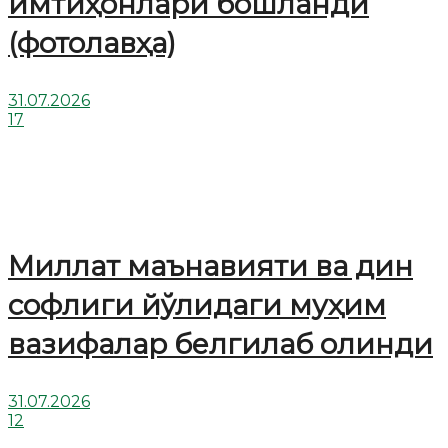
имтиҳонлари бошланди
(фотолавҳа)
31.07.2026
17
Миллат маънавияти ва дин
софлиги йўлидаги муҳим
вазифалар белгилаб олинди
31.07.2026
12