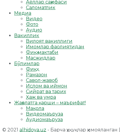
Аёллар саҳифаси
Саломатлик
Медиа
Видео
Фото
Аудио
Вакиллик
Вилоят вакиллиги
Имомлар фаолиятидан
Фиқҳ мактаби
Масжидлар
Бўлимлар
Фиқҳ
Рамазон
Савол-жавоб
Ислом ва иймон
Сийрат ва тарих
Ҳаж ва умра
Жаҳолатга қарши – маърифат!
Мақола
Видеомаъруза
Аудиомаъруза
© 2021
alhidoya.uz
- Барча ҳуқуқлар ҳимояланган |