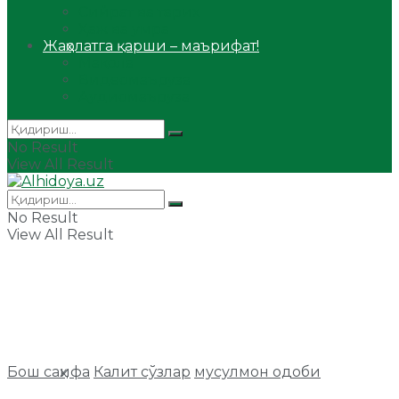
Сийрат ва тарих
Ҳаж ва умра
Жаҳолатга қарши – маърифат!
Мақола
Видеомаъруза
Аудиомаъруза
No Result
View All Result
No Result
View All Result
Бош саҳифа
Калит сўзлар
мусулмон одоби