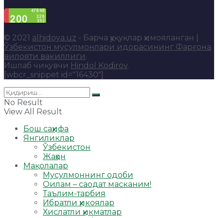
© 2021
alhidoya.uz
- Барча ҳуқуқлар ҳимояланган |
Ўзбекистон мусулмонлари идорасининг Фарғона
вилояти вакиллиги
.
Ишлаб чиқувчи
Hindol Kodirov
.
[wbcr_snippet id="16430"]
No Result
View All Result
Бош саҳифа
Янгиликлар
Ўзбекистон
Жаҳон
Мақолалар
Мусулмоннинг одоби
Оилам – саодат масканим!
Таълим-тарбия
Ибратли ҳикоялар
Хислатли ҳикматлар