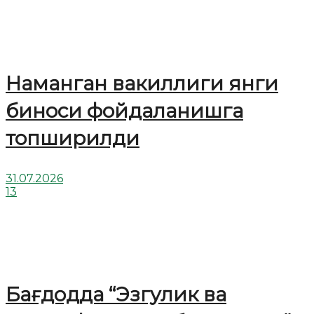
Наманган вакиллиги янги
биноси фойдаланишга
топширилди
31.07.2026
13
Бағдодда “Эзгулик ва