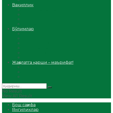
Аудио
Вакиллик
Вилоят вакиллиги
Имомлар фаолиятидан
Фиқҳ мактаби
Масжидлар
Бўлимлар
Фиқҳ
Рамазон
Савол-жавоб
Ислом ва иймон
Сийрат ва тарих
Ҳаж ва умра
Жаҳолатга қарши – маърифат!
Мақола
Видеомаъруза
Аудиомаъруза
No Result
View All Result
Бош саҳифа
Янгиликлар