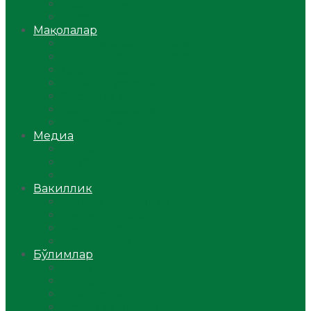
Ўзбекистон
Жаҳон
Мақолалар
Мусулмоннинг одоби
Оилам – саодат масканим!
Таълим-тарбия
Ибратли ҳикоялар
Хислатли ҳикматлар
Аёллар саҳифаси
Саломатлик
Медиа
Видео
Фото
Аудио
Вакиллик
Вилоят вакиллиги
Имомлар фаолиятидан
Фиқҳ мактаби
Масжидлар
Бўлимлар
Фиқҳ
Рамазон
Савол-жавоб
Ислом ва иймон