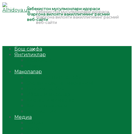
Бош саҳифа
Янгиликлар
Ўзбекистон
Жаҳон
Мақолалар
Мусулмоннинг одоби
Оилам – саодат масканим!
Таълим-тарбия
Ибратли ҳикоялар
Хислатли ҳикматлар
Аёллар саҳифаси
Саломатлик
Медиа
Видео
Фото