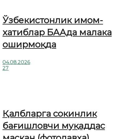
Ўзбекистонлик имом-
хатиблар БААда малака
оширмоқда
04.08.2026
27
Қалбларга сокинлик
бағишловчи муқаддас
маскан (фотолавҳа)