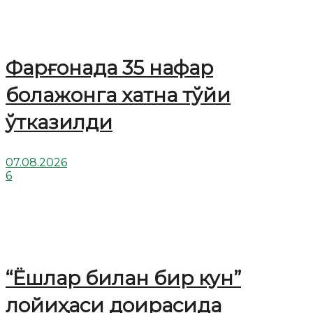
Фарғонада 35 нафар
болажонга хатна тўйи
ўтказилди
07.08.2026
6
“Ёшлар билан бир кун”
лойиҳаси доирасида