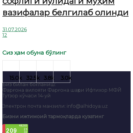
софлиги йўлидаги муҳим
вазифалар белгилаб олинди
31.07.2026
12
Сиз ҳам обуна бўлинг
Биз билан боғланиш:
Фарғона вилояти Фарғона шаҳри Ифтихор МФЙ
Тутзор кўчаси 14-уй
Электрон почта манзили: info@alhidoya.uz
Бизни ижтимоий тармоқларда кузатинг