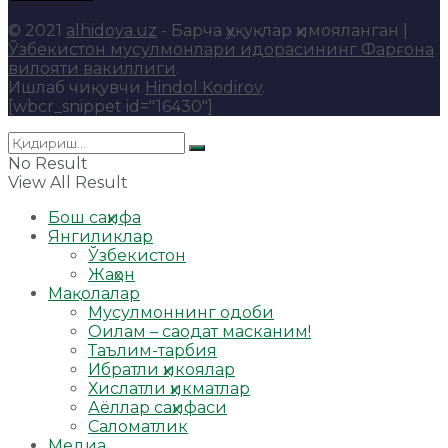
© 2021
alhidoya.uz
- Барча ҳуқуқлар ҳимояланган |
Ўзбекистон мусулмонлари идорасининг Фарғона
вилояти вакиллиги
.
Ишлаб чиқувчи
Hindol Kodirov
.
[wbcr_snippet id="16430"]
No Result
View All Result
Бош саҳифа
Янгиликлар
Ўзбекистон
Жаҳон
Мақолалар
Мусулмоннинг одоби
Оилам – саодат масканим!
Таълим-тарбия
Ибратли ҳикоялар
Хислатли ҳикматлар
Аёллар саҳифаси
Саломатлик
Медиа