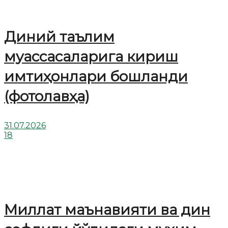
Диний таълим
муассасаларига кириш
имтиҳонлари бошланди
(фотолавҳа)
31.07.2026
18
Миллат маънавияти ва дин