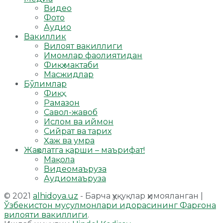
Видео
Фото
Аудио
Вакиллик
Вилоят вакиллиги
Имомлар фаолиятидан
Фиқҳ мактаби
Масжидлар
Бўлимлар
Фиқҳ
Рамазон
Савол-жавоб
Ислом ва иймон
Сийрат ва тарих
Ҳаж ва умра
Жаҳолатга қарши – маърифат!
Мақола
Видеомаъруза
Аудиомаъруза
© 2021
alhidoya.uz
- Барча ҳуқуқлар ҳимояланган |
Ўзбекистон мусулмонлари идорасининг Фарғона
вилояти вакиллиги
.