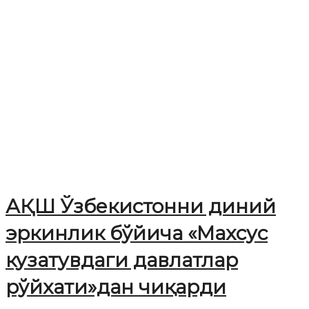
АҚШ Ўзбекистонни диний
эркинлик бўйича «Махсус
кузатувдаги давлатлар
рўйхати»дан чиқарди