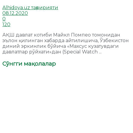
Alhidoya.uz таҳририяти
08.12.2020
0
120
АҚШ давлат котиби Майкл Помпео томонидан
эълон қилинган хабарда айтилишича, Ўзбекистон
диний эркинлик бўйича «Махсус кузатувдаги
давлатлар рўйхати»дан (Special Watch ...
Сўнгги мақолалар