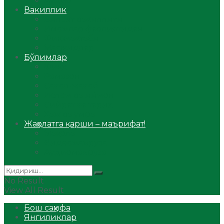
Аудио
Вакиллик
Вилоят вакиллиги
Имомлар фаолиятидан
Фиқҳ мактаби
Масжидлар
Бўлимлар
Фиқҳ
Рамазон
Савол-жавоб
Ислом ва иймон
Сийрат ва тарих
Ҳаж ва умра
Жаҳолатга қарши – маърифат!
Мақола
Видеомаъруза
Аудиомаъруза
No Result
View All Result
Бош саҳифа
Янгиликлар