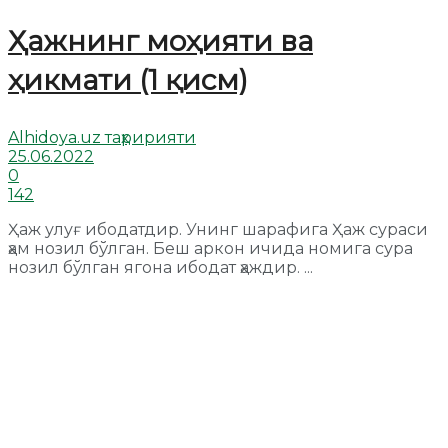
Ҳажнинг моҳияти ва
ҳикмати (1 қисм)
Alhidoya.uz таҳририяти
25.06.2022
0
142
Ҳаж улуғ ибодатдир. Унинг шарафига Ҳаж сураси
ҳам нозил бўлган. Беш аркон ичида номига сура
нозил бўлган ягона ибодат ҳаждир. ...