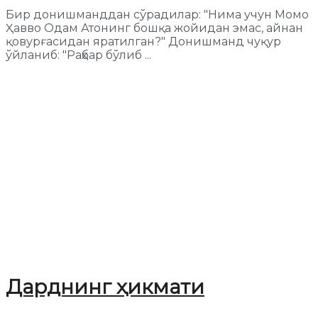
Бир донишманддан сўрадилар: "Нима учун Момо
Ҳавво Одам Атонинг бошқа жойидан эмас, айнан
қовурғасидан яратилган?" Донишманд чуқур
ўйланиб: "Раҳбар бўлиб ...
Дарднинг ҳикмати