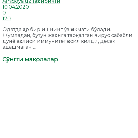
Alhidoya.uz таҳририяти
10.04.2020
0
170
Одатда ҳар бир ишнинг ўз ҳикмати бўлади.
Жумладан, бутун жаҳонга тарқалган вирус сабабли
дунё аҳолиси иммунитет ҳосил қилди, десак
адашмаган ...
Сўнгги мақолалар