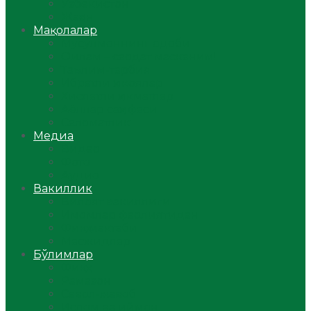
Ўзбекистон
Жаҳон
Мақолалар
Мусулмоннинг одоби
Оилам – саодат масканим!
Таълим-тарбия
Ибратли ҳикоялар
Хислатли ҳикматлар
Аёллар саҳифаси
Саломатлик
Медиа
Видео
Фото
Аудио
Вакиллик
Вилоят вакиллиги
Имомлар фаолиятидан
Фиқҳ мактаби
Масжидлар
Бўлимлар
Фиқҳ
Рамазон
Савол-жавоб
Ислом ва иймон