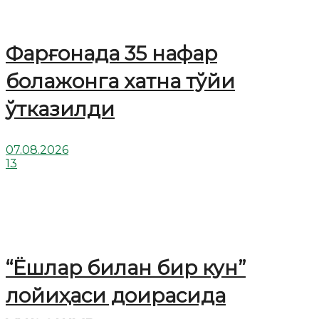
Фарғонада 35 нафар
болажонга хатна тўйи
ўтказилди
07.08.2026
13
“Ёшлар билан бир кун”
лойиҳаси доирасида