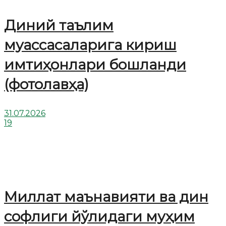
Диний таълим
муассасаларига кириш
имтиҳонлари бошланди
(фотолавҳа)
31.07.2026
19
Миллат маънавияти ва дин
софлиги йўлидаги муҳим