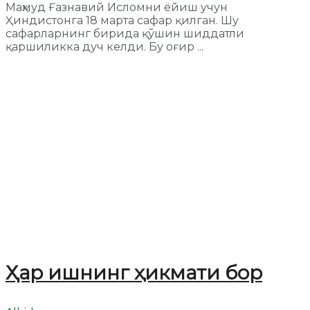
Маҳмуд Ғазнавий Исломни ёйиш учун
Ҳиндистонга 18 марта сафар қилган. Шу
сафарларнинг бирида қўшин шиддатли
қаршиликка дуч келди. Бу оғир ...
Ҳар ишнинг ҳикмати бор