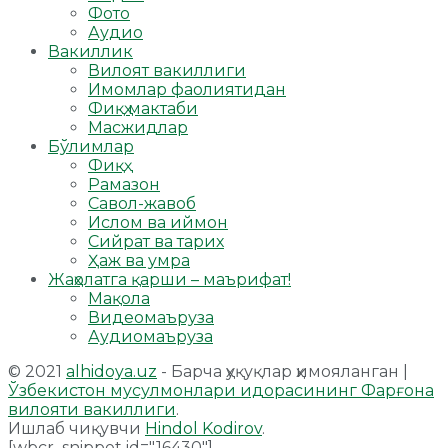
Фото
Аудио
Вакиллик
Вилоят вакиллиги
Имомлар фаолиятидан
Фиқҳ мактаби
Масжидлар
Бўлимлар
Фиқҳ
Рамазон
Савол-жавоб
Ислом ва иймон
Сийрат ва тарих
Ҳаж ва умра
Жаҳолатга қарши – маърифат!
Мақола
Видеомаъруза
Аудиомаъруза
© 2021
alhidoya.uz
- Барча ҳуқуқлар ҳимояланган |
Ўзбекистон мусулмонлари идорасининг Фарғона
вилояти вакиллиги
.
Ишлаб чиқувчи
Hindol Kodirov
.
[wbcr_snippet id="16430"]