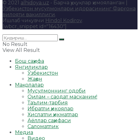
© 2021
alhidoya.uz
- Барча ҳуқуқлар ҳимояланган |
Ўзбекистон мусулмонлари идорасининг Фарғона
вилояти вакиллиги
.
Ишлаб чиқувчи
Hindol Kodirov
.
[wbcr_snippet id="16430"]
No Result
View All Result
Бош саҳифа
Янгиликлар
Ўзбекистон
Жаҳон
Мақолалар
Мусулмоннинг одоби
Оилам – саодат масканим!
Таълим-тарбия
Ибратли ҳикоялар
Хислатли ҳикматлар
Аёллар саҳифаси
Саломатлик
Медиа
Видео