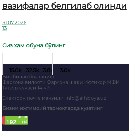
вазифалар белгилаб олинди
31.07.2026
13
Сиз ҳам обуна бўлинг
Биз билан боғланиш:
Фарғона вилояти Фарғона шаҳри Ифтихор МФЙ
Тутзор кўчаси 14-уй
Электрон почта манзили: info@alhidoya.uz
Бизни ижтимоий тармоқларда кузатинг