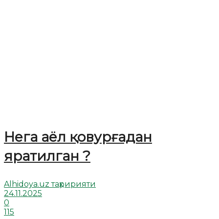
Нега аёл қовурғадан
яратилган ?
Alhidoya.uz таҳририяти
24.11.2025
0
115