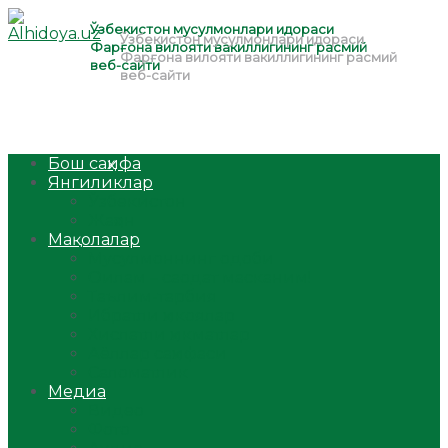
Бош саҳифа
Янгиликлар
Ўзбекистон
Жаҳон
Мақолалар
Мусулмоннинг одоби
Оилам – саодат масканим!
Таълим-тарбия
Ибратли ҳикоялар
Хислатли ҳикматлар
Аёллар саҳифаси
Саломатлик
Медиа
Видео
Фото