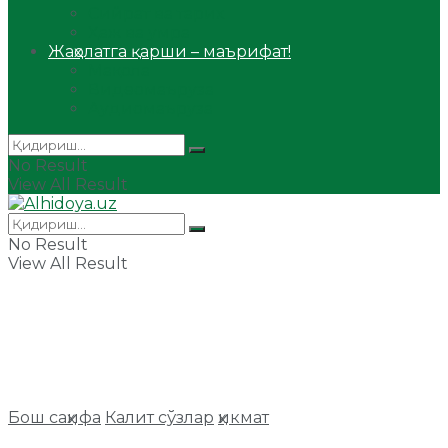
Сийрат ва тарих
Ҳаж ва умра
Жаҳолатга қарши – маърифат!
Мақола
Видеомаъруза
Аудиомаъруза
No Result
View All Result
No Result
View All Result
Бош саҳифа
Калит сўзлар
ҳикмат