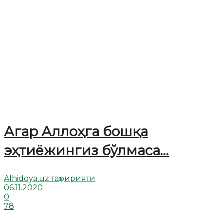
Агар Аллоҳга бошқа
эҳтиёжингиз бўлмаса…
Alhidoya.uz таҳририяти
06.11.2020
0
78