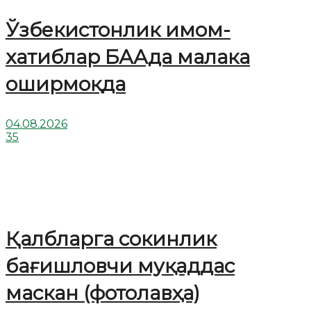
Ўзбекистонлик имом-
хатиблар БААда малака
оширмоқда
04.08.2026
35
Қалбларга сокинлик
бағишловчи муқаддас
маскан (фотолавҳа)