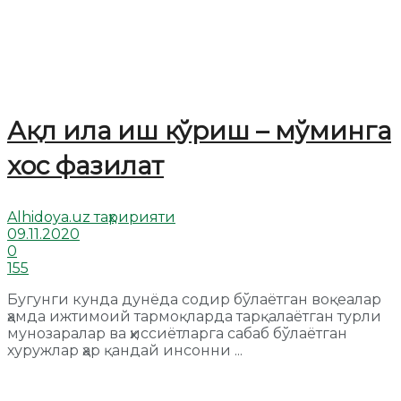
Ақл ила иш кўриш – мўминга
хос фазилат
Alhidoya.uz таҳририяти
09.11.2020
0
155
Бугунги кунда дунёда содир бўлаётган воқеалар
ҳамда ижтимоий тармоқларда тарқалаётган турли
мунозаралар ва ҳиссиётларга сабаб бўлаётган
хуружлар ҳар қандай инсонни ...