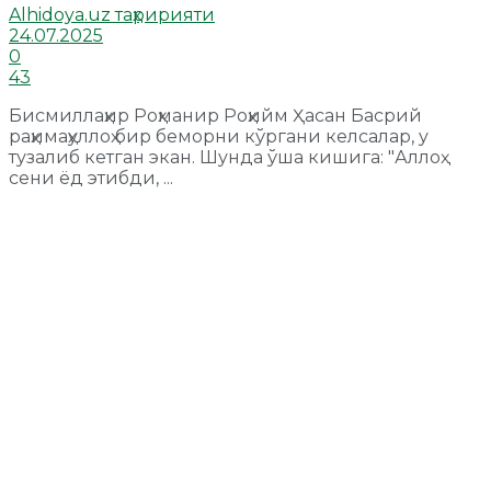
Alhidoya.uz таҳририяти
24.07.2025
0
43
Бисмиллаҳир Роҳманир Роҳийм Ҳасан Басрий
раҳимаҳуллоҳ бир беморни кўргани келсалар, у
тузалиб кетган экан. Шунда ўша кишига: "Аллоҳ
сени ёд этибди, ...