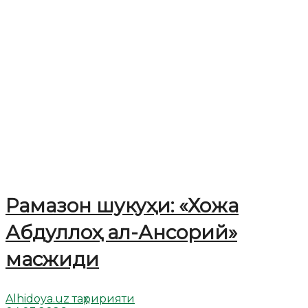
Рамазон шукуҳи: «Хожа
Абдуллоҳ ал-Ансорий»
масжиди
Alhidoya.uz таҳририяти