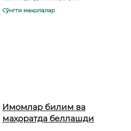
Сўнгги мақолалар
Имомлар билим ва
маҳоратда беллашди