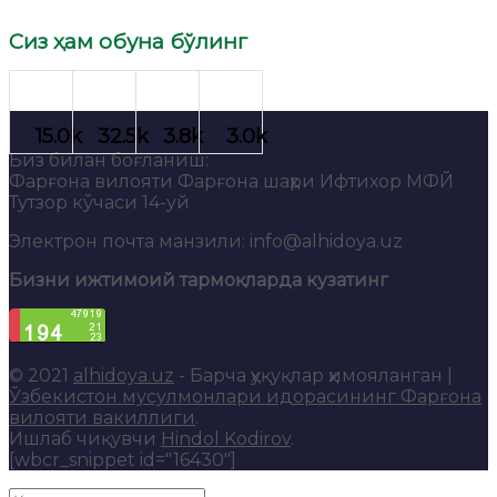
Сиз ҳам обуна бўлинг
Биз билан боғланиш:
Фарғона вилояти Фарғона шаҳри Ифтихор МФЙ
Тутзор кўчаси 14-уй
Электрон почта манзили: info@alhidoya.uz
Бизни ижтимоий тармоқларда кузатинг
© 2021
alhidoya.uz
- Барча ҳуқуқлар ҳимояланган |
Ўзбекистон мусулмонлари идорасининг Фарғона
вилояти вакиллиги
.
Ишлаб чиқувчи
Hindol Kodirov
.
[wbcr_snippet id="16430"]