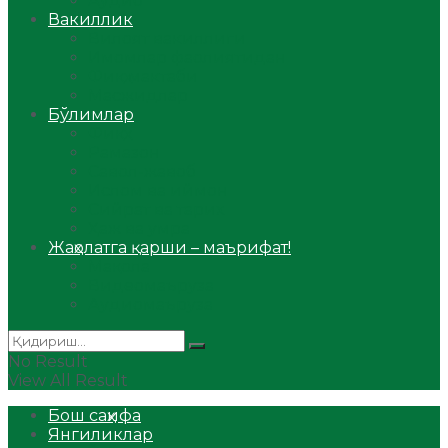
Аудио
Вакиллик
Вилоят вакиллиги
Имомлар фаолиятидан
Фиқҳ мактаби
Масжидлар
Бўлимлар
Фиқҳ
Рамазон
Савол-жавоб
Ислом ва иймон
Сийрат ва тарих
Ҳаж ва умра
Жаҳолатга қарши – маърифат!
Мақола
Видеомаъруза
Аудиомаъруза
No Result
View All Result
Бош саҳифа
Янгиликлар