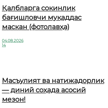
Қалбларга сокинлик
бағишловчи муқаддас
маскан (фотолавҳа)
04.08.2026
14
Масъулият ва натижадорлик
— диний соҳада асосий
мезон!