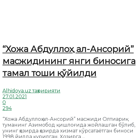
“Хожа Абдуллоҳ ал-Ансорий”
масжидининг янги биносига
тамал тоши қўйилди
Alhidoya.uz таҳририяти
27.01.2021
0
294
“Хожа Абдуллоҳ ал-Ансорий” масжиди Олтиариқ
туманинг Азимобод қишлоғида жойлашган бўлиб,
унинг ҳозирда ҳозирда хизмат кўрсатаётган биноси
1998 йилда қурилган. Ҳозирга ...