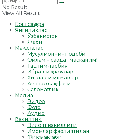
No Result
View All Result
Бош саҳифа
Янгиликлар
Ўзбекистон
Жаҳон
Мақолалар
Мусулмоннинг одоби
Оилам – саодат масканим!
Таълим-тарбия
Ибратли ҳикоялар
Хислатли ҳикматлар
Аёллар саҳифаси
Саломатлик
Медиа
Видео
Фото
Аудио
Вакиллик
Вилоят вакиллиги
Имомлар фаолиятидан
Фиқҳ мактаби