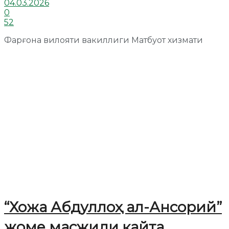
04.03.2026
0
52
Фарғона вилояти вакиллиги Матбуот хизмати
“Хожа Абдуллоҳ ал-Ансорий”
жоме масжиди қайта