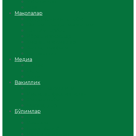
Ўзбекистон
Жаҳон
Мақолалар
Мусулмоннинг одоби
Оилам – саодат масканим!
Таълим-тарбия
Ибратли ҳикоялар
Хислатли ҳикматлар
Аёллар саҳифаси
Саломатлик
Медиа
Видео
Фото
Аудио
Вакиллик
Вилоят вакиллиги
Имомлар фаолиятидан
Фиқҳ мактаби
Масжидлар
Бўлимлар
Фиқҳ
Рамазон
Савол-жавоб
Ислом ва иймон