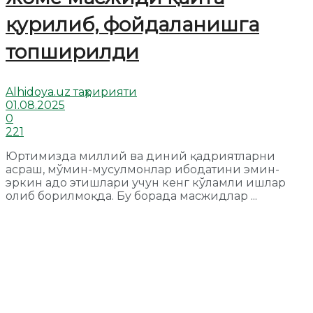
қурилиб, фойдаланишга
топширилди
Alhidoya.uz таҳририяти
01.08.2025
0
221
Юртимизда миллий ва диний қадриятларни
асраш, мўмин-мусулмонлар ибодатини эмин-
эркин адо этишлари учун кенг кўламли ишлар
олиб борилмоқда. Бу борада масжидлар ...