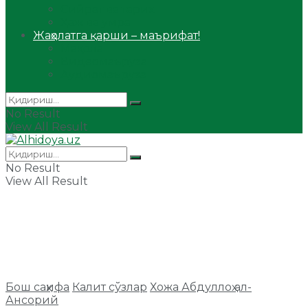
Сийрат ва тарих
Ҳаж ва умра
Жаҳолатга қарши – маърифат!
Мақола
Видеомаъруза
Аудиомаъруза
No Result
View All Result
No Result
View All Result
Бош саҳифа
Калит сўзлар
Хожа Абдуллоҳ ал-
Ансорий