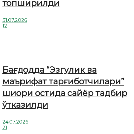
топширилди
31.07.2026
12
Бағдодда “Эзгулик ва
маърифат тарғиботчилари”
шиори остида сайёр тадбир
ўтказилди
24.07.2026
21