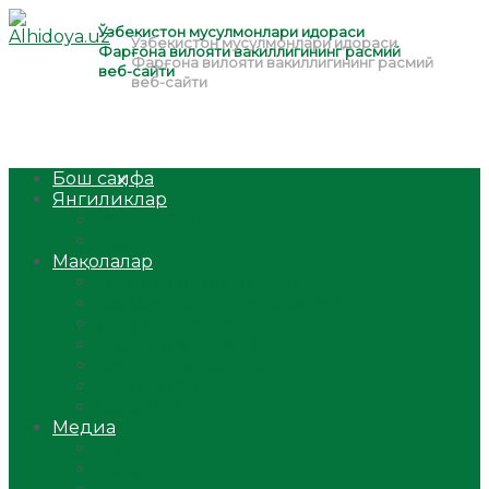
Бош саҳифа
Янгиликлар
Ўзбекистон
Жаҳон
Мақолалар
Мусулмоннинг одоби
Оилам – саодат масканим!
Таълим-тарбия
Ибратли ҳикоялар
Хислатли ҳикматлар
Аёллар саҳифаси
Саломатлик
Медиа
Видео
Фото