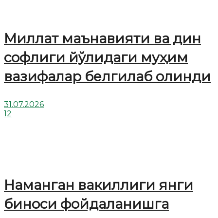
Миллат маънавияти ва дин
софлиги йўлидаги муҳим
вазифалар белгилаб олинди
31.07.2026
12
Наманган вакиллиги янги
биноси фойдаланишга