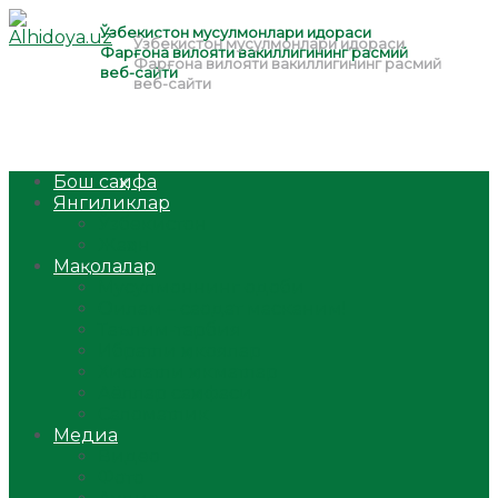
Бош саҳифа
Янгиликлар
Ўзбекистон
Жаҳон
Мақолалар
Мусулмоннинг одоби
Оилам – саодат масканим!
Таълим-тарбия
Ибратли ҳикоялар
Хислатли ҳикматлар
Аёллар саҳифаси
Саломатлик
Медиа
Видео
Фото