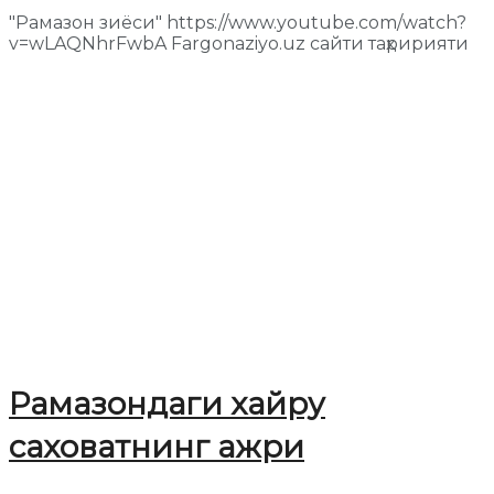
"Рамазон зиёси" https://www.youtube.com/watch?
v=wLAQNhrFwbA Fargonaziyo.uz сайти таҳририяти
Рамазондаги хайру
саховатнинг ажри