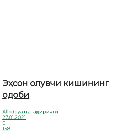
Эҳсон олувчи кишининг
одоби
Alhidoya.uz таҳририяти
27.01.2021
0
138