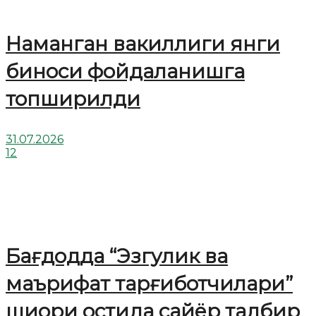
Наманган вакиллиги янги
биноси фойдаланишга
топширилди
31.07.2026
12
Бағдодда “Эзгулик ва
маърифат тарғиботчилари”
шиори остида сайёр тадбир