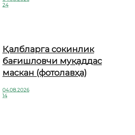
24
Қалбларга сокинлик
бағишловчи муқаддас
маскан (фотолавҳа)
04.08.2026
14