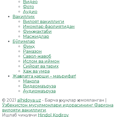
Видео
Фото
Аудио
Вакиллик
Вилоят вакиллиги
Имомлар фаолиятидан
Фиқҳ мактаби
Масжидлар
Бўлимлар
Фиқҳ
Рамазон
Савол-жавоб
Ислом ва иймон
Сийрат ва тарих
Ҳаж ва умра
Жаҳолатга қарши – маърифат!
Мақола
Видеомаъруза
Аудиомаъруза
© 2021
alhidoya.uz
- Барча ҳуқуқлар ҳимояланган |
Ўзбекистон мусулмонлари идорасининг Фарғона
вилояти вакиллиги
.
Ишлаб чиқувчи
Hindol Kodirov
.