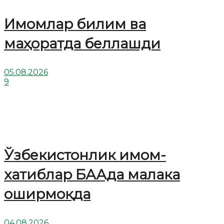
Имомлар билим ва
маҳоратда беллашди
05.08.2026
9
Ўзбекистонлик имом-
хатиблар БААда малака
оширмоқда
04.08.2026