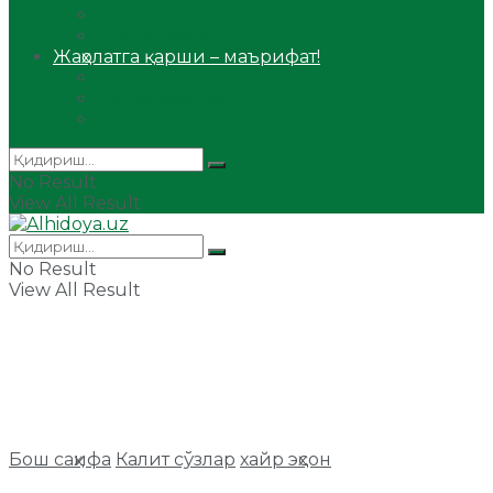
Сийрат ва тарих
Ҳаж ва умра
Жаҳолатга қарши – маърифат!
Мақола
Видеомаъруза
Аудиомаъруза
No Result
View All Result
No Result
View All Result
Бош саҳифа
Калит сўзлар
хайр эҳсон