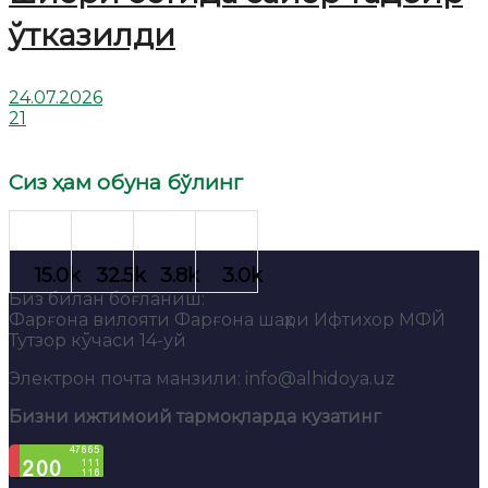
ўтказилди
24.07.2026
21
Сиз ҳам обуна бўлинг
Биз билан боғланиш:
Фарғона вилояти Фарғона шаҳри Ифтихор МФЙ
Тутзор кўчаси 14-уй
Электрон почта манзили: info@alhidoya.uz
Бизни ижтимоий тармоқларда кузатинг