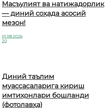
Масъулият ва натижадорлик
— диний соҳада асосий
мезон!
01.08.2026
20
Диний таълим
муассасаларига кириш
имтиҳонлари бошланди
(фотолавҳа)