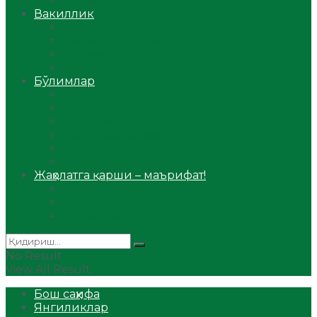
Аудио
Вакиллик
Вилоят вакиллиги
Имомлар фаолиятидан
Фиқҳ мактаби
Масжидлар
Бўлимлар
Фиқҳ
Рамазон
Савол-жавоб
Ислом ва иймон
Сийрат ва тарих
Ҳаж ва умра
Жаҳолатга қарши – маърифат!
Мақола
Видеомаъруза
Аудиомаъруза
No Result
View All Result
Бош саҳифа
Янгиликлар