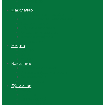
Ўзбекистон
Жаҳон
Мақолалар
Мусулмоннинг одоби
Оилам – саодат масканим!
Таълим-тарбия
Ибратли ҳикоялар
Хислатли ҳикматлар
Аёллар саҳифаси
Саломатлик
Медиа
Видео
Фото
Аудио
Вакиллик
Вилоят вакиллиги
Имомлар фаолиятидан
Фиқҳ мактаби
Масжидлар
Бўлимлар
Фиқҳ
Рамазон
Савол-жавоб
Ислом ва иймон