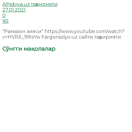
Alhidoya.uz таҳририяти
27.01.2021
0
161
"Рамазон зиёси" https://www.youtube.com/watch?
v=HVRX_99IsYw Fargonaziyo.uz сайти таҳририяти
Сўнгги мақолалар