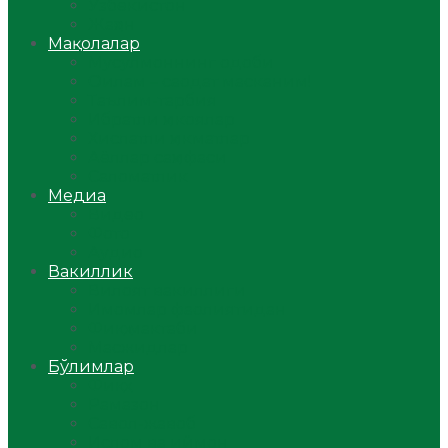
Ўзбекистон
Жаҳон
Мақолалар
Мусулмоннинг одоби
Оилам – саодат масканим!
Таълим-тарбия
Ибратли ҳикоялар
Хислатли ҳикматлар
Аёллар саҳифаси
Саломатлик
Медиа
Видео
Фото
Аудио
Вакиллик
Вилоят вакиллиги
Имомлар фаолиятидан
Фиқҳ мактаби
Масжидлар
Бўлимлар
Фиқҳ
Рамазон
Савол-жавоб
Ислом ва иймон