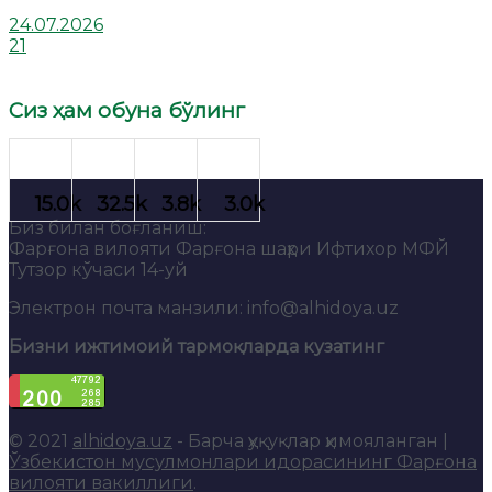
24.07.2026
21
Сиз ҳам обуна бўлинг
Биз билан боғланиш:
Фарғона вилояти Фарғона шаҳри Ифтихор МФЙ
Тутзор кўчаси 14-уй
Электрон почта манзили: info@alhidoya.uz
Бизни ижтимоий тармоқларда кузатинг
© 2021
alhidoya.uz
- Барча ҳуқуқлар ҳимояланган |
Ўзбекистон мусулмонлари идорасининг Фарғона
вилояти вакиллиги
.