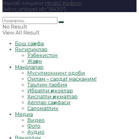
Ишлаб чиқувчи
Hindol Kodirov
.
[wbcr_snippet id="16430"]
No Result
View All Result
Бош саҳифа
Янгиликлар
Ўзбекистон
Жаҳон
Мақолалар
Мусулмоннинг одоби
Оилам – саодат масканим!
Таълим-тарбия
Ибратли ҳикоялар
Хислатли ҳикматлар
Аёллар саҳифаси
Саломатлик
Медиа
Видео
Фото
Аудио
Вакиллик