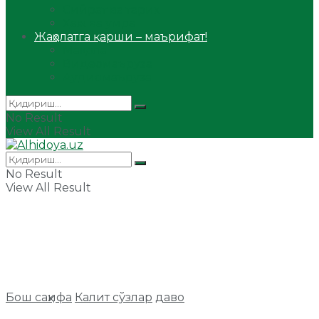
Сийрат ва тарих
Ҳаж ва умра
Жаҳолатга қарши – маърифат!
Мақола
Видеомаъруза
Аудиомаъруза
No Result
View All Result
No Result
View All Result
Бош саҳифа
Калит сўзлар
даво