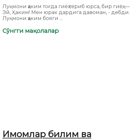
Луқмони ҳаким тоғда гиёҳ териб юрса, бир гиёҳ; —
Эй, Ҳаким! Мен юрак дардига давоман, - дебди.
Луқмони ҳаким бояги ...
Сўнгги мақолалар
Имомлар билим ва