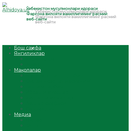
Бош саҳифа
Янгиликлар
Ўзбекистон
Жаҳон
Мақолалар
Мусулмоннинг одоби
Оилам – саодат масканим!
Таълим-тарбия
Ибратли ҳикоялар
Хислатли ҳикматлар
Аёллар саҳифаси
Саломатлик
Медиа
Видео
Фото