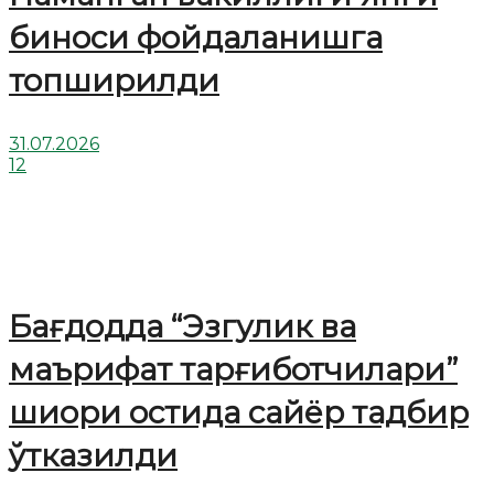
биноси фойдаланишга
топширилди
31.07.2026
12
Бағдодда “Эзгулик ва
маърифат тарғиботчилари”
шиори остида сайёр тадбир
ўтказилди