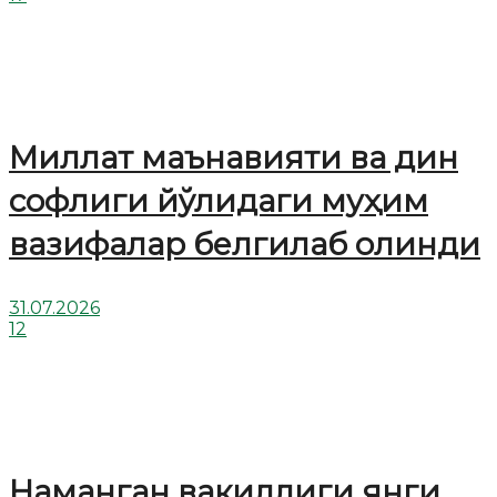
Миллат маънавияти ва дин
софлиги йўлидаги муҳим
вазифалар белгилаб олинди
31.07.2026
12
Наманган вакиллиги янги