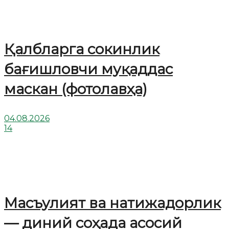
Қалбларга сокинлик
бағишловчи муқаддас
маскан (фотолавҳа)
04.08.2026
14
Масъулият ва натижадорлик
— диний соҳада асосий