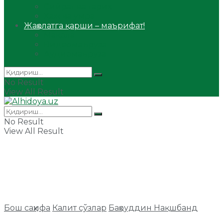
Сийрат ва тарих
Ҳаж ва умра
Жаҳолатга қарши – маърифат!
Мақола
Видеомаъруза
Аудиомаъруза
No Result
View All Result
No Result
View All Result
Бош саҳифа
Калит сўзлар
Баҳоуддин Нақшбанд