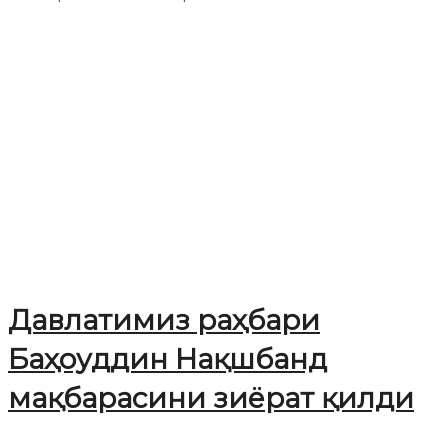
Давлатимиз раҳбари
Баҳоуддин Нақшбанд
мақбарасини зиёрат қилди