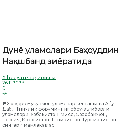
Дунё уламолари Баҳоуддин
Нақшбанд зиёратида
Alhidoya.uz таҳририяти
26.11.2023
0
65
🕌Халқаро мусулмон уламолар кенгаши ва Абу
Даби Тинчлик форумининг обрў-эътиборли
уламолари, Ўзбекистон, Миср, Озарбайжон,
Россия, Қозоғистон, Тожикистон, Туркманистон
сингари мамлакатлар ...