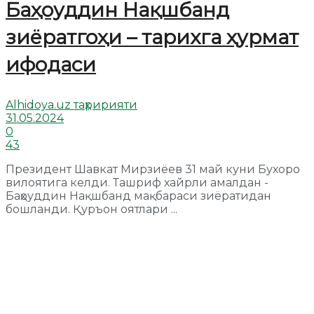
Баҳоуддин Нақшбанд
зиёратгоҳи – тарихга ҳурмат
ифодаси
Alhidoya.uz таҳририяти
31.05.2024
0
43
Президент Шавкат Мирзиёев 31 май куни Бухоро
вилоятига келди. Ташриф хайрли амалдан -
Баҳоуддин Нақшбанд мақбараси зиёратидан
бошланди. Қуръон оятлари ...