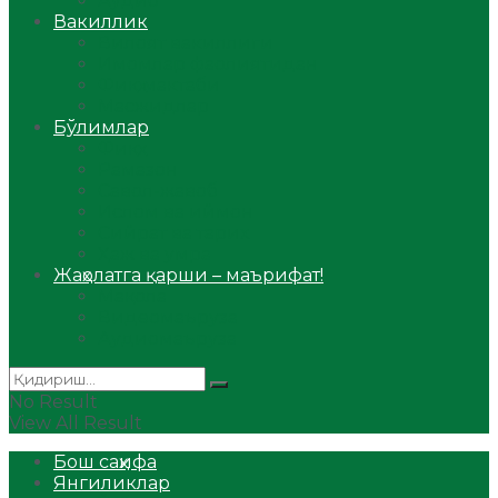
Аудио
Вакиллик
Вилоят вакиллиги
Имомлар фаолиятидан
Фиқҳ мактаби
Масжидлар
Бўлимлар
Фиқҳ
Рамазон
Савол-жавоб
Ислом ва иймон
Сийрат ва тарих
Ҳаж ва умра
Жаҳолатга қарши – маърифат!
Мақола
Видеомаъруза
Аудиомаъруза
No Result
View All Result
Бош саҳифа
Янгиликлар