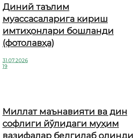
Диний таълим
муассасаларига кириш
имтиҳонлари бошланди
(фотолавҳа)
31.07.2026
19
Миллат маънавияти ва дин
софлиги йўлидаги муҳим
вазифалар белгилаб олинди