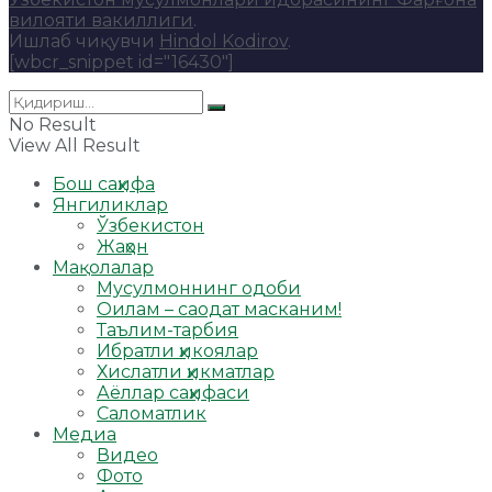
вилояти вакиллиги
.
Ишлаб чиқувчи
Hindol Kodirov
.
[wbcr_snippet id="16430"]
No Result
View All Result
Бош саҳифа
Янгиликлар
Ўзбекистон
Жаҳон
Мақолалар
Мусулмоннинг одоби
Оилам – саодат масканим!
Таълим-тарбия
Ибратли ҳикоялар
Хислатли ҳикматлар
Аёллар саҳифаси
Саломатлик
Медиа
Видео
Фото