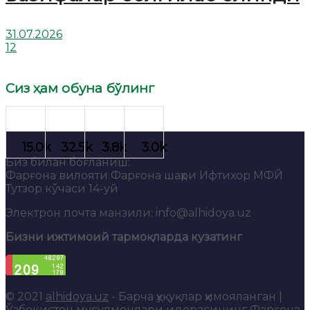
31.07.2026
12
Сиз ҳам обуна бўлинг
Биз билан боғланиш:
Фарғона вилояти Фарғона шаҳри Ифтихор МФЙ
Тутзор кўчаси 14-уй
Электрон почта манзили: info@alhidoya.uz
Бизни ижтимоий тармоқларда кузатинг
© 2021
alhidoya.uz
- Барча ҳуқуқлар ҳимояланган |
Ўзбекистон мусулмонлари идорасининг Фарғона