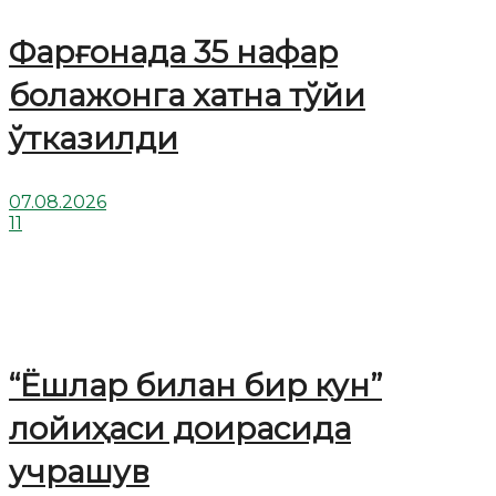
Фарғонада 35 нафар
болажонга хатна тўйи
ўтказилди
07.08.2026
11
“Ёшлар билан бир кун”
лойиҳаси доирасида
учрашув