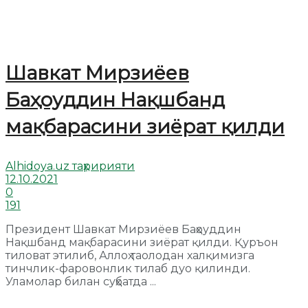
Шавкат Мирзиёев
Баҳоуддин Нақшбанд
мақбарасини зиёрат қилди
Alhidoya.uz таҳририяти
12.10.2021
0
191
Президент Шавкат Мирзиёев Баҳоуддин
Нақшбанд мақбарасини зиёрат қилди. Қуръон
тиловат этилиб, Аллоҳ таолодан халқимизга
тинчлик-фаровонлик тилаб дуо қилинди.
Уламолар билан суҳбатда ...