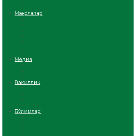
Ўзбекистон
Жаҳон
Мақолалар
Мусулмоннинг одоби
Оилам – саодат масканим!
Таълим-тарбия
Ибратли ҳикоялар
Хислатли ҳикматлар
Аёллар саҳифаси
Саломатлик
Медиа
Видео
Фото
Аудио
Вакиллик
Вилоят вакиллиги
Имомлар фаолиятидан
Фиқҳ мактаби
Масжидлар
Бўлимлар
Фиқҳ
Рамазон
Савол-жавоб
Ислом ва иймон