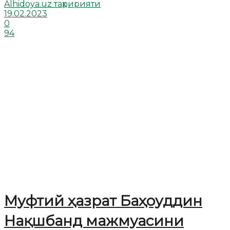
Alhidoya.uz таҳририяти
19.02.2023
0
94
Муфтий ҳазрат Баҳоуддин
Нақшбанд мажмуасини