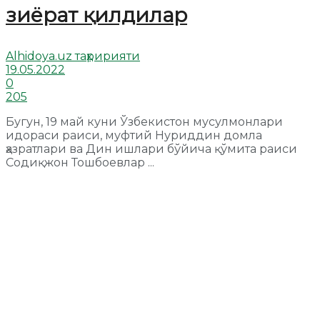
зиёрат қилдилар
Alhidoya.uz таҳририяти
19.05.2022
0
205
Бугун, 19 май куни Ўзбекистон мусулмонлари
идораси раиси, муфтий Нуриддин домла
ҳазратлари ва Дин ишлари бўйича қўмита раиси
Содиқжон Тошбоевлар ...