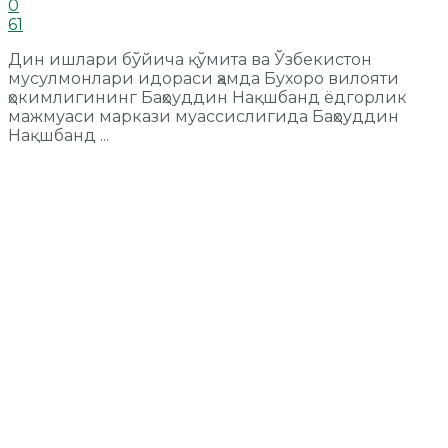
0
61
Дин ишлари бўйича қўмита ва Ўзбекистон
мусулмонлари идораси ҳамда Бухоро вилояти
ҳокимлигининг Баҳоуддин Нақшбанд ёдгорлик
мажмуаси маркази муассислигида Баҳоуддин
Нақшбанд ...