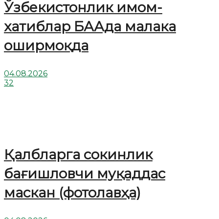
Ўзбекистонлик имом-
хатиблар БААда малака
оширмоқда
04.08.2026
32
Қалбларга сокинлик
бағишловчи муқаддас
маскан (фотолавҳа)