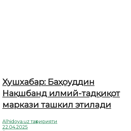
Хушхабар: Баҳоуддин
Нақшбанд илмий-тадқиқот
маркази ташкил этилaди
Alhidoya.uz таҳририяти
22.04.2025