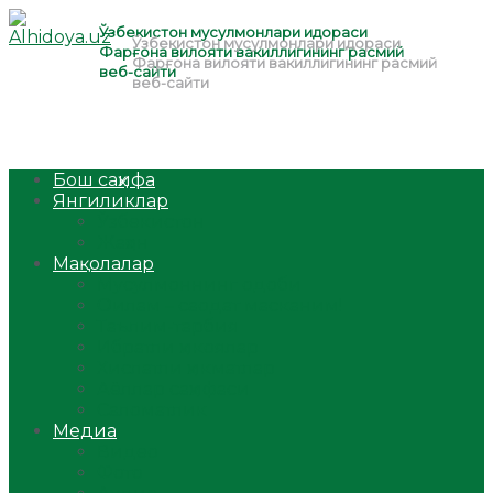
Бош саҳифа
Янгиликлар
Ўзбекистон
Жаҳон
Мақолалар
Мусулмоннинг одоби
Оилам – саодат масканим!
Таълим-тарбия
Ибратли ҳикоялар
Хислатли ҳикматлар
Аёллар саҳифаси
Саломатлик
Медиа
Видео
Фото