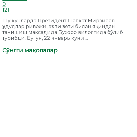
0
121
Шу кунларда Президент Шавкат Мирзиёев
ҳудудлар ривожи, аҳоли ҳаёти билан яқиндан
танишиш мақсадида Бухоро вилоятида бўлиб
турибди. Бугун, 22 январь куни ...
Сўнгги мақолалар