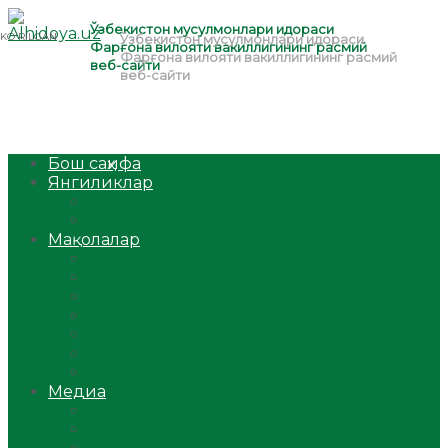
Бош саҳифа
Янгиликлар
Ўзбекистон
Жаҳон
Мақолалар
Мусулмоннинг одоби
Оилам – саодат масканим!
Таълим-тарбия
Ибратли ҳикоялар
Хислатли ҳикматлар
Аёллар саҳифаси
Саломатлик
Медиа
Видео
Фото