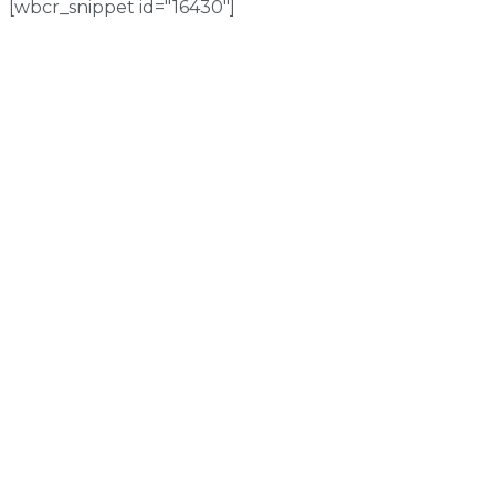
[wbcr_snippet id="16430"]