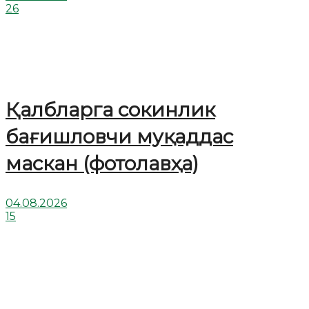
26
Қалбларга сокинлик
бағишловчи муқаддас
маскан (фотолавҳа)
04.08.2026
15