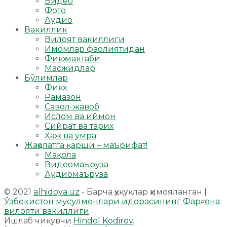
Видео
Фото
Аудио
Вакиллик
Вилоят вакиллиги
Имомлар фаолиятидан
Фиқҳ мактаби
Масжидлар
Бўлимлар
Фиқҳ
Рамазон
Савол-жавоб
Ислом ва иймон
Сийрат ва тарих
Ҳаж ва умра
Жаҳолатга қарши – маърифат!
Мақола
Видеомаъруза
Аудиомаъруза
© 2021
alhidoya.uz
- Барча ҳуқуқлар ҳимояланган |
Ўзбекистон мусулмонлари идорасининг Фарғона
вилояти вакиллиги
.
Ишлаб чиқувчи
Hindol Kodirov
.