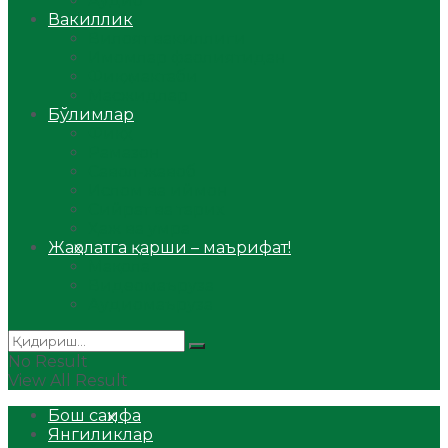
Аудио
Вакиллик
Вилоят вакиллиги
Имомлар фаолиятидан
Фиқҳ мактаби
Масжидлар
Бўлимлар
Фиқҳ
Рамазон
Савол-жавоб
Ислом ва иймон
Сийрат ва тарих
Ҳаж ва умра
Жаҳолатга қарши – маърифат!
Мақола
Видеомаъруза
Аудиомаъруза
No Result
View All Result
Бош саҳифа
Янгиликлар