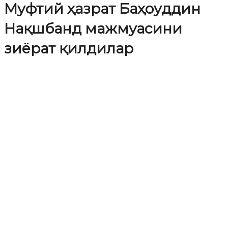
Муфтий ҳазрат Баҳоуддин
Нақшбанд мажмуасини
зиёрат қилдилар