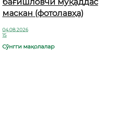
бағишловчи муқаддас
маскан (фотолавҳа)
04.08.2026
15
Сўнгги мақолалар