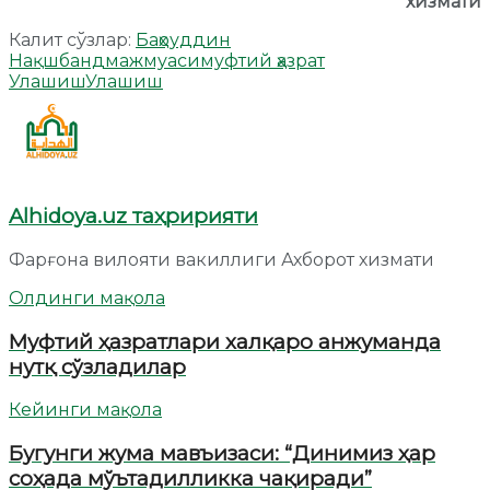
хизмати
Калит сўзлар:
Баҳоуддин
Нақшбанд
мажмуаси
муфтий ҳазрат
Улашиш
Улашиш
Alhidoya.uz таҳририяти
Фарғона вилояти вакиллиги Ахборот хизмати
Олдинги мақола
Муфтий ҳазратлари халқаро анжуманда
нутқ сўзладилар
Кейинги мақола
Бугунги жума мавъизаси: “Динимиз ҳар
соҳада мўътадилликка чақиради”