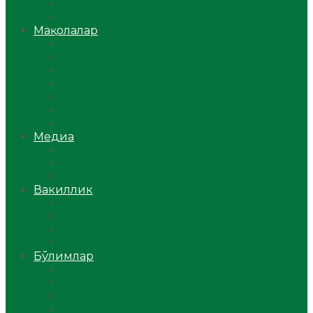
Ўзбекистон
Жаҳон
Мақолалар
Мусулмоннинг одоби
Оилам – саодат масканим!
Таълим-тарбия
Ибратли ҳикоялар
Хислатли ҳикматлар
Аёллар саҳифаси
Саломатлик
Медиа
Видео
Фото
Аудио
Вакиллик
Вилоят вакиллиги
Имомлар фаолиятидан
Фиқҳ мактаби
Масжидлар
Бўлимлар
Фиқҳ
Рамазон
Савол-жавоб
Ислом ва иймон