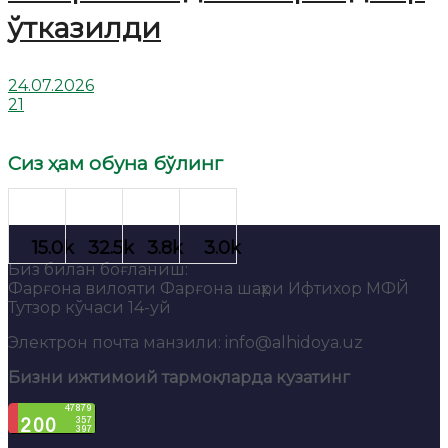
ўтказилди
24.07.2026
21
Сиз ҳам обуна бўлинг
Биз билан боғланиш:
Фарғона вилояти Фарғона шаҳри Ифтихор МФЙ
Тутзор кўчаси 14-уй
Электрон почта манзили: info@alhidoya.uz
Бизни ижтимоий тармоқларда кузатинг