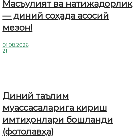
Масъулият ва натижадорлик
— диний соҳада асосий
мезон!
01.08.2026
21
Диний таълим
муассасаларига кириш
имтиҳонлари бошланди
(фотолавҳа)