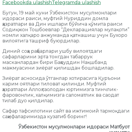
Facebookda ulashish
Telegramda ulashish
Бугун, 19 май куни Ўзбекистон мусулмонлари
идораси раиси, муфтий Нуриддин домла
ҳазратлари ва Дин ишлари бўйича қўмита раиси
Содиқжон Тошбоевлар “Декларациялар мулақоти”
номли халқаро анжуманда қатнашиш учун Бухоро
вилоятига ташриф буюрдилар.
Диний соҳа раҳбарлари ушбу вилоятдаги
сафарларини эрта тонгдан табаррук
масканлардан бири Баҳоуддин Нақшбанд
мажмуасини зиёрат қилишдан бошладилар.
Зиёрат асносида ўтганлар хотирасига Қуръони
карим оятлари тиловат қилинди. Муфтий
ҳазратлари Аллоҳ таолодан юртимизга тинчлик-
фаровонлик, халқимизга саломатлик ва саодат
тилаб дуо қилдилар.
Сафар тафсилотини сайт ва ижтимоий тармоқдаги
саҳифаларимизда кузатиб боринг!
Ўзбекистон мусулмонлари идораси Матбуот