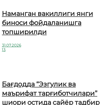
Наманган вакиллиги янги
биноси фойдаланишга
топширилди
31.07.2026
13
Бағдодда “Эзгулик ва
маърифат тарғиботчилари”
шиори остида сайёр тадбир