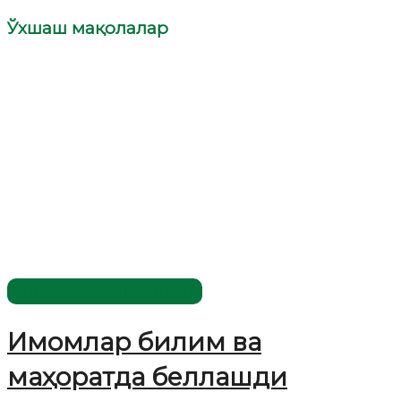
Ўхшаш мақолалар
Имомлар фаолиятидан
Имомлар билим ва
маҳоратда беллашди