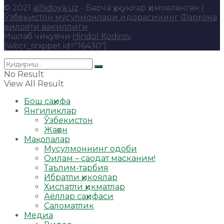
© 2021
alhidoya.uz
- Барча ҳуқуқлар ҳимояланган |
Ўзбекистон мусулмонлари идорасининг Фарғона
вилояти вакиллиги
.
Ишлаб чиқувчи
Hindol Kodirov
.
[wbcr_snippet id="16430"]
No Result
View All Result
Бош саҳифа
Янгиликлар
Ўзбекистон
Жаҳон
Мақолалар
Мусулмоннинг одоби
Оилам – саодат масканим!
Таълим-тарбия
Ибратли ҳикоялар
Хислатли ҳикматлар
Аёллар саҳифаси
Саломатлик
Медиа