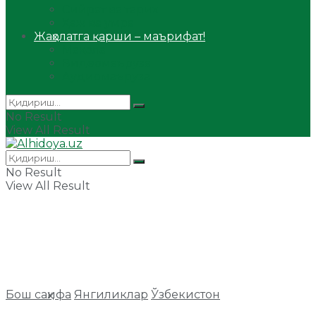
Сийрат ва тарих
Ҳаж ва умра
Жаҳолатга қарши – маърифат!
Мақола
Видеомаъруза
Аудиомаъруза
No Result
View All Result
No Result
View All Result
Бош саҳифа
Янгиликлар
Ўзбекистон