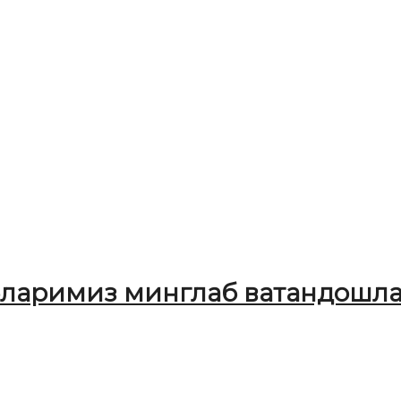
ларимиз минглаб ватандошлар