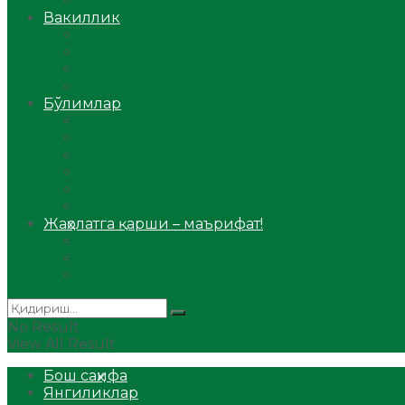
Аудио
Вакиллик
Вилоят вакиллиги
Имомлар фаолиятидан
Фиқҳ мактаби
Масжидлар
Бўлимлар
Фиқҳ
Рамазон
Савол-жавоб
Ислом ва иймон
Сийрат ва тарих
Ҳаж ва умра
Жаҳолатга қарши – маърифат!
Мақола
Видеомаъруза
Аудиомаъруза
No Result
View All Result
Бош саҳифа
Янгиликлар