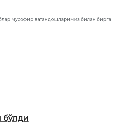
блар мусофир ватандошларимиз билан бирга
 бўлди