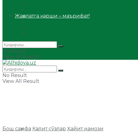
Сийрат ва тарих
Ҳаж ва умра
Жаҳолатга қарши – маърифат!
Мақола
Видеомаъруза
Аудиомаъруза
No Result
View All Result
No Result
View All Result
Бош саҳифа
Калит сўзлар
Ҳайит намози