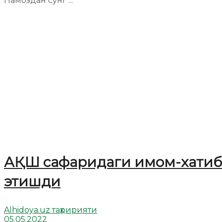
Намоздан сўнг ...
АҚШ сафаридаги имом-хатиб
этишди
Alhidoya.uz таҳририяти
05.05.2022