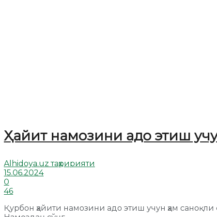
Ҳайит намозини адо этиш у
Alhidoya.uz таҳририяти
15.06.2024
0
46
Қурбон ҳайити намозини адо этиш учун ҳам саноқл