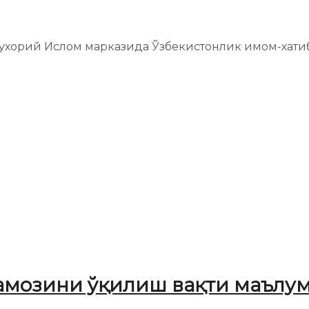
ухорий Ислом марказида Ўзбекистонлик имом-хати
амозини ўқилиш вақти маълум