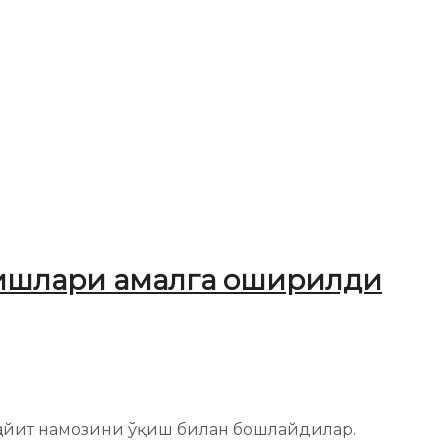
 ишлари амалга оширилди
 ҳайит намозини ўқиш билан бошлайдилар.