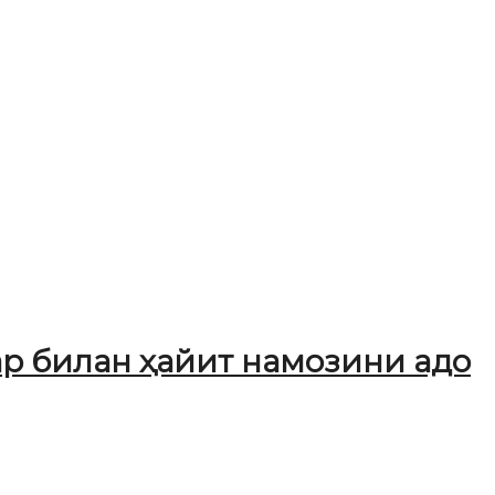
 билан ҳайит намозини адо