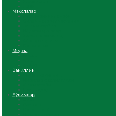
Ўзбекистон
Жаҳон
Мақолалар
Мусулмоннинг одоби
Оилам – саодат масканим!
Таълим-тарбия
Ибратли ҳикоялар
Хислатли ҳикматлар
Аёллар саҳифаси
Саломатлик
Медиа
Видео
Фото
Аудио
Вакиллик
Вилоят вакиллиги
Имомлар фаолиятидан
Фиқҳ мактаби
Масжидлар
Бўлимлар
Фиқҳ
Рамазон
Савол-жавоб
Ислом ва иймон