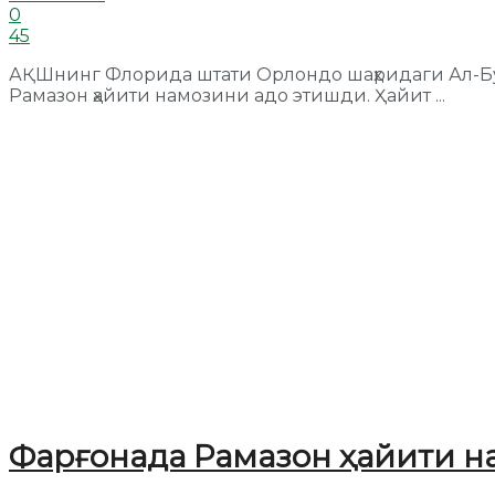
0
45
АҚШнинг Флорида штати Орлондо шаҳридаги Ал-Б
Рамазон ҳайити намозини адо этишди. Ҳайит ...
Фарғонада Рамазон ҳайити н