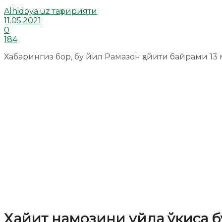
Alhidoya.uz таҳририяти
11.05.2021
0
184
Хабарингиз бор, бу йил Рамазон ҳайити байрами 13 
Ҳайит намозини уйда ўқиса 