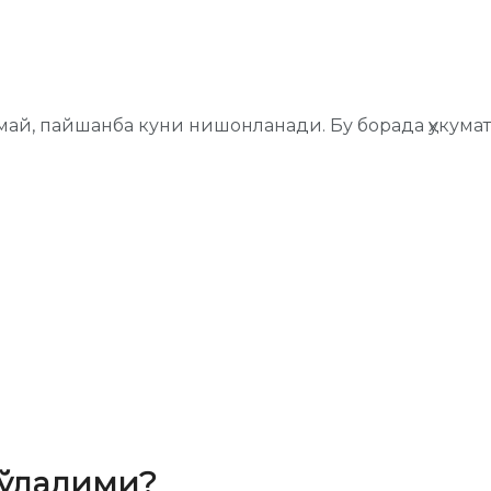
май, пайшанба куни нишонланади. Бу борада ҳукуматн
бўладими?