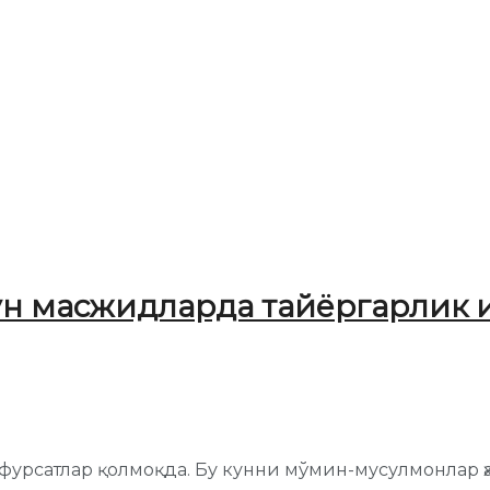
чун масжидларда тайёргарлик
и фурсатлар қолмоқда. Бу кунни мўмин-мусулмонлар