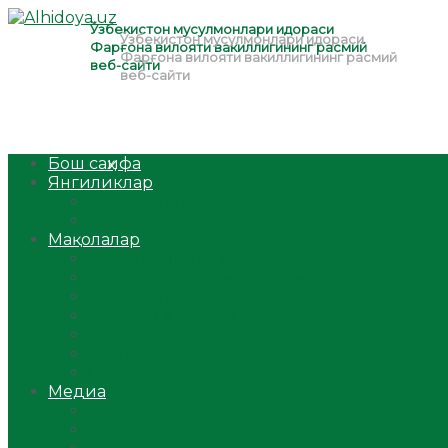
Бош саҳифа
Янгиликлар
Ўзбекистон
Жаҳон
Мақолалар
Мусулмоннинг одоби
Оилам – саодат масканим!
Таълим-тарбия
Ибратли ҳикоялар
Хислатли ҳикматлар
Аёллар саҳифаси
Саломатлик
Медиа
Видео
Фото