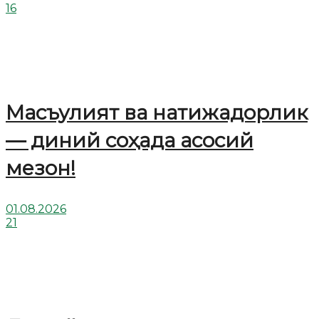
16
Масъулият ва натижадорлик
— диний соҳада асосий
мезон!
01.08.2026
21