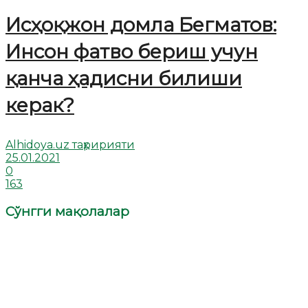
Исҳоқжон домла Бегматов:
Инсон фатво бериш учун
қанча ҳадисни билиши
керак?
Alhidoya.uz таҳририяти
25.01.2021
0
163
Сўнгги мақолалар