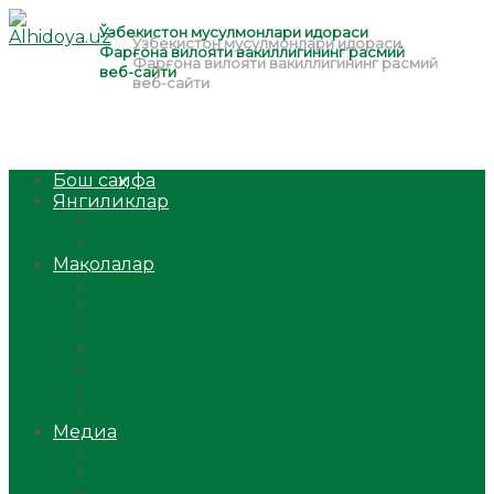
Бош саҳифа
Янгиликлар
Ўзбекистон
Жаҳон
Мақолалар
Мусулмоннинг одоби
Оилам – саодат масканим!
Таълим-тарбия
Ибратли ҳикоялар
Хислатли ҳикматлар
Аёллар саҳифаси
Саломатлик
Медиа
Видео
Фото