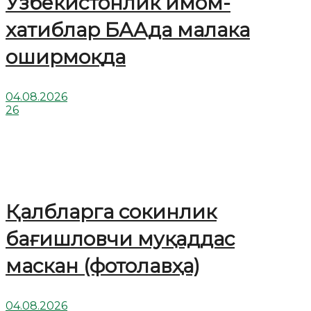
Ўзбекистонлик имом-
хатиблар БААда малака
оширмоқда
04.08.2026
26
Қалбларга сокинлик
бағишловчи муқаддас
маскан (фотолавҳа)
04.08.2026