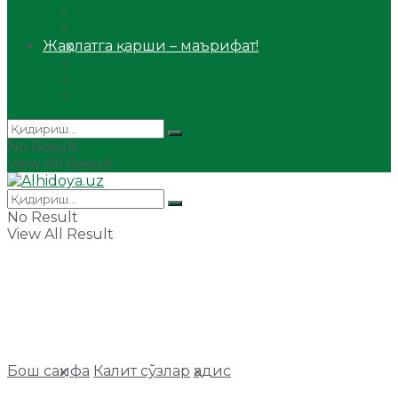
Сийрат ва тарих
Ҳаж ва умра
Жаҳолатга қарши – маърифат!
Мақола
Видеомаъруза
Аудиомаъруза
No Result
View All Result
No Result
View All Result
Бош саҳифа
Калит сўзлар
ҳадис