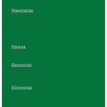
Ўзбекистон
Жаҳон
Мақолалар
Мусулмоннинг одоби
Оилам – саодат масканим!
Таълим-тарбия
Ибратли ҳикоялар
Хислатли ҳикматлар
Аёллар саҳифаси
Саломатлик
Медиа
Видео
Фото
Аудио
Вакиллик
Вилоят вакиллиги
Имомлар фаолиятидан
Фиқҳ мактаби
Масжидлар
Бўлимлар
Фиқҳ
Рамазон
Савол-жавоб
Ислом ва иймон