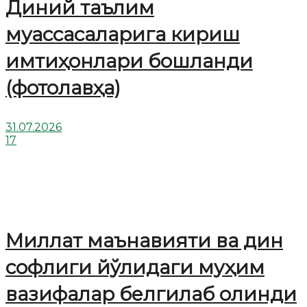
Диний таълим
муассасаларига кириш
имтиҳонлари бошланди
(фотолавҳа)
31.07.2026
17
Миллат маънавияти ва дин
софлиги йўлидаги муҳим
вазифалар белгилаб олинди