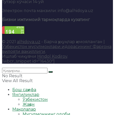
Тутзор кўчаси 14-уй
Электрон почта манзили: info@alhidoya.uz
Бизни ижтимоий тармоқларда кузатинг
© 2021
alhidoya.uz
- Барча ҳуқуқлар ҳимояланган |
Ўзбекистон мусулмонлари идорасининг Фарғона
вилояти вакиллиги
.
Ишлаб чиқувчи
Hindol Kodirov
.
[wbcr_snippet id="16430"]
No Result
View All Result
Бош саҳифа
Янгиликлар
Ўзбекистон
Жаҳон
Мақолалар
Мусулмоннинг одоби