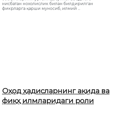
нисбатан нохолислик билан билдирилган
фикрларга қарши муносиб, илмий ...
Оҳод ҳадисларнинг ақида ва
фиқҳ илмларидаги роли