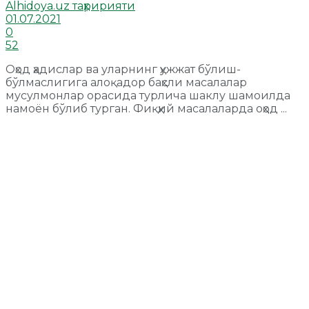
Alhidoya.uz таҳририяти
01.07.2021
0
52
Оҳод ҳадислар ва уларнинг ҳужжат бўлиш-
бўлмаслигига алоқадор баҳсли масалалар
мусулмонлар орасида турлича шаклу шамоилда
намоён бўлиб турган. Фиқҳий масалаларда оҳод ...