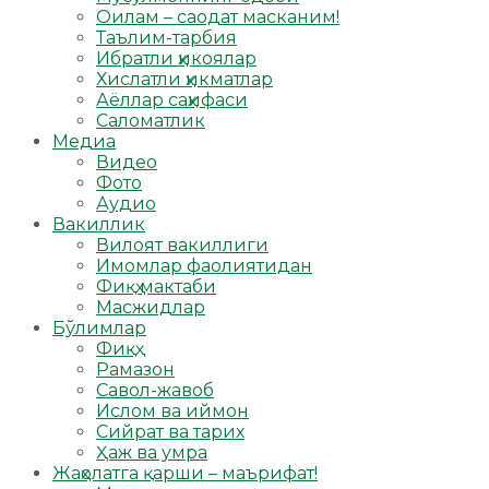
Оилам – саодат масканим!
Таълим-тарбия
Ибратли ҳикоялар
Хислатли ҳикматлар
Аёллар саҳифаси
Саломатлик
Медиа
Видео
Фото
Аудио
Вакиллик
Вилоят вакиллиги
Имомлар фаолиятидан
Фиқҳ мактаби
Масжидлар
Бўлимлар
Фиқҳ
Рамазон
Савол-жавоб
Ислом ва иймон
Сийрат ва тарих
Ҳаж ва умра
Жаҳолатга қарши – маърифат!