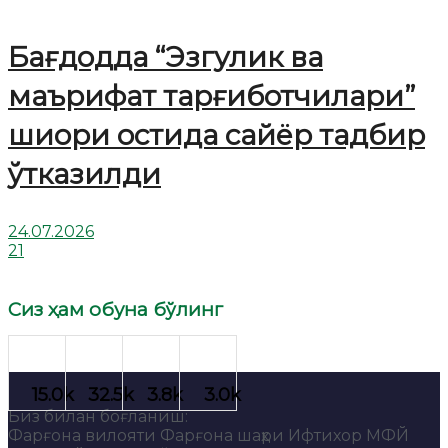
Бағдодда “Эзгулик ва
маърифат тарғиботчилари”
шиори остида сайёр тадбир
ўтказилди
24.07.2026
21
Сиз ҳам обуна бўлинг
Биз билан боғланиш:
Фарғона вилояти Фарғона шаҳри Ифтихор МФЙ