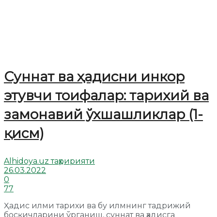
Суннат ва ҳадисни инкор
этувчи тоифалар: тарихий ва
замонавий ўхшашликлар (1-
қисм)
Alhidoya.uz таҳририяти
26.03.2022
0
77
Ҳадис илми тарихи ва бу илмнинг тадрижий
босқичларини ўрганиш, суннат ва ҳадисга