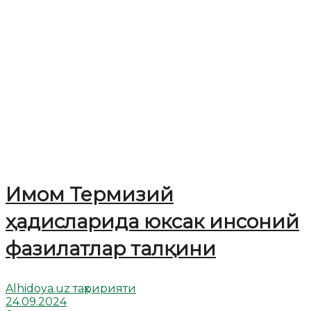
Имом Термизий
ҳадисларида юксак инсоний
фазилатлар талқини
Alhidoya.uz таҳририяти
24.09.2024