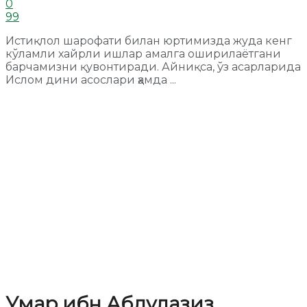
0
99
Истиқлол шарофати билан юртимизда жуда кенг
кўламли хайрли ишлар амалга оширилаётгани
барчамизни қувонтиради. Айниқса, ўз асарларида
Ислом дини асослари ҳамда ...
Умар ибн Абдулазиз