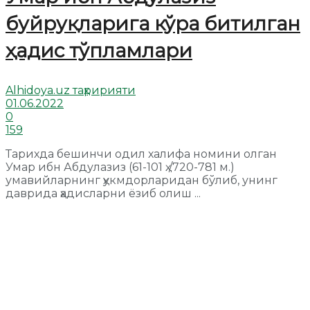
буйруқларига кўра битилган
ҳадис тўпламлари
Alhidoya.uz таҳририяти
01.06.2022
0
159
Тарихда бешинчи одил халифа номини олган
Умар ибн Абдулазиз (61-101 ҳ./720-781 м.)
умавийларнинг ҳукмдорларидан бўлиб, унинг
даврида ҳадисларни ёзиб олиш ...