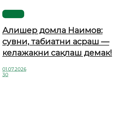
Видео
Алишер домла Наимов:
сувни, табиатни асраш —
келажакни сақлаш демак!
01.07.2026
30