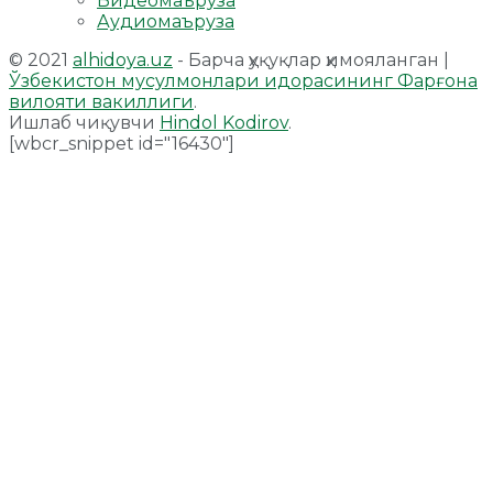
Видеомаъруза
Аудиомаъруза
© 2021
alhidoya.uz
- Барча ҳуқуқлар ҳимояланган |
Ўзбекистон мусулмонлари идорасининг Фарғона
вилояти вакиллиги
.
Ишлаб чиқувчи
Hindol Kodirov
.
[wbcr_snippet id="16430"]