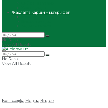
Сийрат ва тарих
Ҳаж ва умра
Жаҳолатга қарши – маърифат!
Мақола
Видеомаъруза
Аудиомаъруза
No Result
View All Result
No Result
View All Result
Бош саҳифа
Медиа
Видео