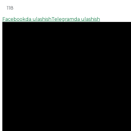
118
Facebookda ulashish
Telegramda ulashish