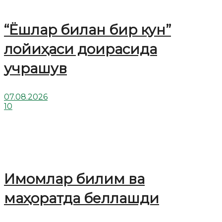
“Ёшлар билан бир кун”
лойиҳаси доирасида
учрашув
07.08.2026
10
Имомлар билим ва
маҳоратда беллашди