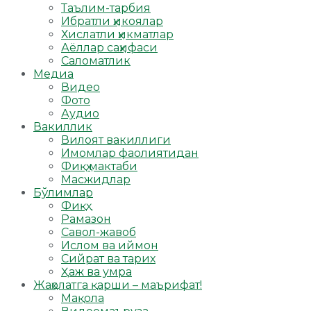
Таълим-тарбия
Ибратли ҳикоялар
Хислатли ҳикматлар
Аёллар саҳифаси
Саломатлик
Медиа
Видео
Фото
Аудио
Вакиллик
Вилоят вакиллиги
Имомлар фаолиятидан
Фиқҳ мактаби
Масжидлар
Бўлимлар
Фиқҳ
Рамазон
Савол-жавоб
Ислом ва иймон
Сийрат ва тарих
Ҳаж ва умра
Жаҳолатга қарши – маърифат!
Мақола