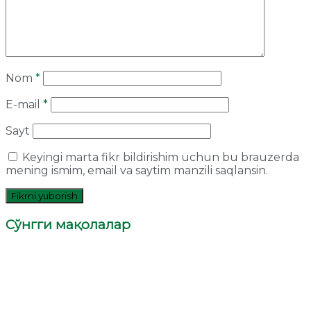
Nom
*
E-mail
*
Sayt
Keyingi marta fikr bildirishim uchun bu brauzerda
mening ismim, email va saytim manzili saqlansin.
Сўнгги мақолалар