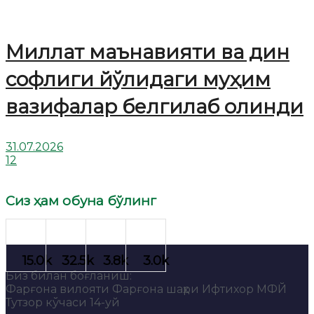
Миллат маънавияти ва дин
софлиги йўлидаги муҳим
вазифалар белгилаб олинди
31.07.2026
12
Сиз ҳам обуна бўлинг
Биз билан боғланиш:
Фарғона вилояти Фарғона шаҳри Ифтихор МФЙ
Тутзор кўчаси 14-уй