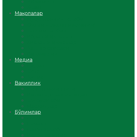
Ўзбекистон
Жаҳон
Мақолалар
Мусулмоннинг одоби
Оилам – саодат масканим!
Таълим-тарбия
Ибратли ҳикоялар
Хислатли ҳикматлар
Аёллар саҳифаси
Саломатлик
Медиа
Видео
Фото
Аудио
Вакиллик
Вилоят вакиллиги
Имомлар фаолиятидан
Фиқҳ мактаби
Масжидлар
Бўлимлар
Фиқҳ
Рамазон
Савол-жавоб
Ислом ва иймон