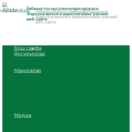
Бош саҳифа
Янгиликлар
Ўзбекистон
Жаҳон
Мақолалар
Мусулмоннинг одоби
Оилам – саодат масканим!
Таълим-тарбия
Ибратли ҳикоялар
Хислатли ҳикматлар
Аёллар саҳифаси
Саломатлик
Медиа
Видео
Фото