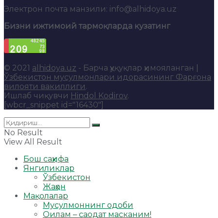
Электрон почта манзили: info@alhidoya.uz
Бизни ижтимоий тармоқларда кузатинг
© 2021
alhidoya.uz
- Барча ҳуқуқлар ҳимояланган |
Ўзбекистон мусулмонлари идорасининг Фарғона
вилояти вакиллиги
.
Ишлаб чиқувчи
Hindol Kodirov
.
[wbcr_snippet id="16430"]
No Result
View All Result
Бош саҳифа
Янгиликлар
Ўзбекистон
Жаҳон
Мақолалар
Мусулмоннинг одоби
Оилам – саодат масканим!