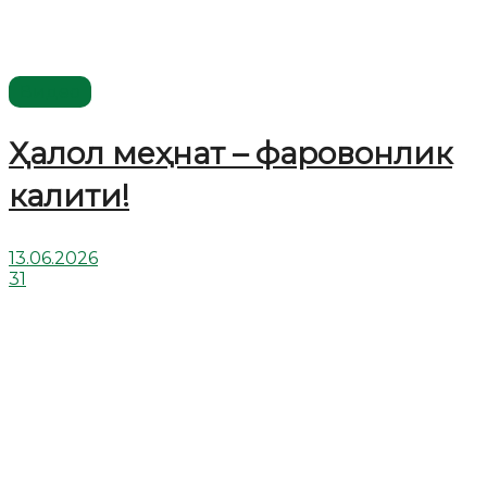
Видео
Ҳалол меҳнат – фаровонлик
калити!
13.06.2026
31