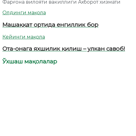
Фарғона вилояти вакиллиги Ахборот хизмати
Олдинги мақола
Машаққат ортида енгиллик бор
Кейинги мақола
Ота-онага яхшилик қилиш – улкан савоб!
Ўхшаш мақолалар