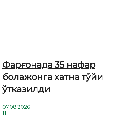
Фарғонада 35 нафар
болажонга хатна тўйи
ўтказилди
07.08.2026
11