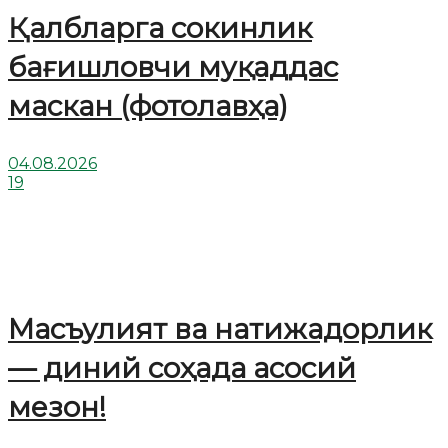
Қалбларга сокинлик
бағишловчи муқаддас
маскан (фотолавҳа)
04.08.2026
19
Масъулият ва натижадорлик
— диний соҳада асосий
мезон!