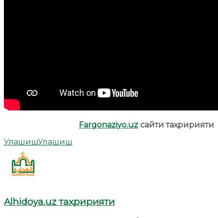
Fargonaziyo.uz
сайти таҳририяти
Улашиш
Улашиш
Alhidoya.uz таҳририяти