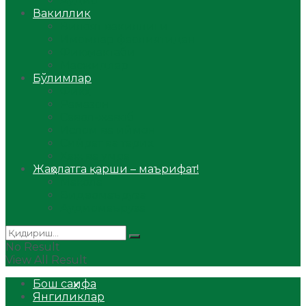
Аудио
Вакиллик
Вилоят вакиллиги
Имомлар фаолиятидан
Фиқҳ мактаби
Масжидлар
Бўлимлар
Фиқҳ
Рамазон
Савол-жавоб
Ислом ва иймон
Сийрат ва тарих
Ҳаж ва умра
Жаҳолатга қарши – маърифат!
Мақола
Видеомаъруза
Аудиомаъруза
No Result
View All Result
Бош саҳифа
Янгиликлар