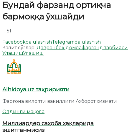
Бундай фарзанд ортиқча
бармоққа ўхшайди
51
Facebookda ulashish
Telegramda ulashish
Калит сўзлар:
Давронбек домла
фарзанд тарбияси
Улашиш
Улашиш
Alhidoya.uz таҳририяти
Фарғона вилояти вакиллиги Ахборот хизмати
Олдинги мақола
Миллиардер саҳоба ҳақларида
эшитганмисиз