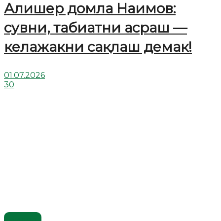
Алишер домла Наимов:
сувни, табиатни асраш —
келажакни сақлаш демак!
01.07.2026
30
Видео