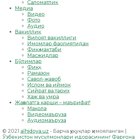
Саломатлик
Медиа
Видео
Фото
Аудио
Вакиллик
Вилоят вакиллиги
Имомлар фаолиятидан
Фиқҳ мактаби
Масжидлар
Бўлимлар
Фиқҳ
Рамазон
Савол-жавоб
Ислом ва иймон
Сийрат ва тарих
Ҳаж ва умра
Жаҳолатга қарши – маърифат!
Мақола
Видеомаъруза
Аудиомаъруза
© 2021
alhidoya.uz
- Барча ҳуқуқлар ҳимояланган |
Ўзбекистон мусулмонлари идорасининг Фарғона