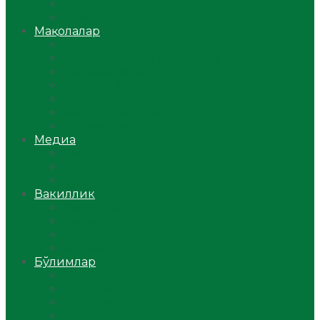
Ўзбекистон
Жаҳон
Мақолалар
Мусулмоннинг одоби
Оилам – саодат масканим!
Таълим-тарбия
Ибратли ҳикоялар
Хислатли ҳикматлар
Аёллар саҳифаси
Саломатлик
Медиа
Видео
Фото
Аудио
Вакиллик
Вилоят вакиллиги
Имомлар фаолиятидан
Фиқҳ мактаби
Масжидлар
Бўлимлар
Фиқҳ
Рамазон
Савол-жавоб
Ислом ва иймон