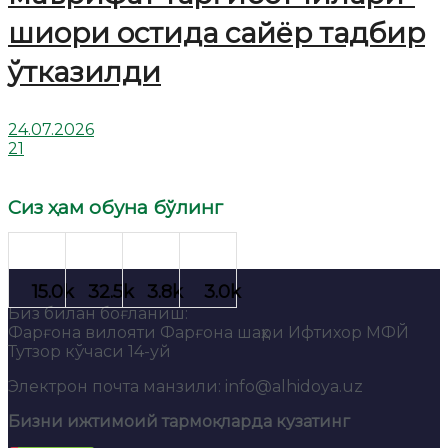
шиори остида сайёр тадбир
ўтказилди
24.07.2026
21
Сиз ҳам обуна бўлинг
Биз билан боғланиш:
Фарғона вилояти Фарғона шаҳри Ифтихор МФЙ
Тутзор кўчаси 14-уй
Электрон почта манзили: info@alhidoya.uz
Бизни ижтимоий тармоқларда кузатинг