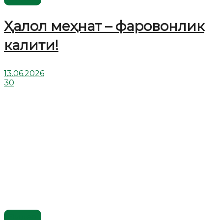
Ҳалол меҳнат – фаровонлик
калити!
13.06.2026
30
Видео