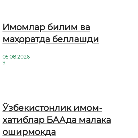
Имомлар билим ва
маҳоратда беллашди
05.08.2026
9
Ўзбекистонлик имом-
хатиблар БААда малака
оширмоқда