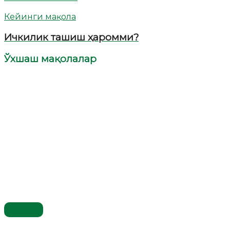
Кейинги мақола
Ичкилик ташиш ҳаромми?
Ўхшаш мақолалар
Видео