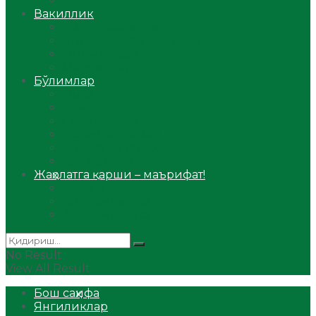
Аудио
Вакиллик
Вилоят вакиллиги
Имомлар фаолиятидан
Фиқҳ мактаби
Масжидлар
Бўлимлар
Фиқҳ
Рамазон
Савол-жавоб
Ислом ва иймон
Сийрат ва тарих
Ҳаж ва умра
Жаҳолатга қарши – маърифат!
Мақола
Видеомаъруза
Аудиомаъруза
No Result
View All Result
Бош саҳифа
Янгиликлар