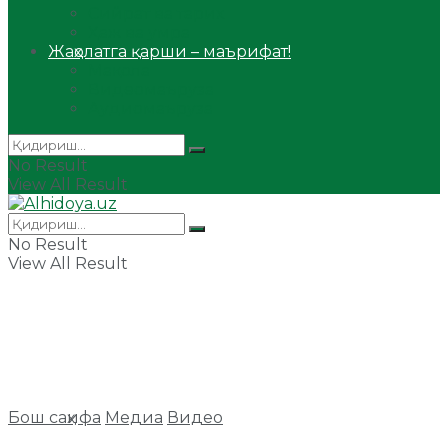
Сийрат ва тарих
Ҳаж ва умра
Жаҳолатга қарши – маърифат!
Мақола
Видеомаъруза
Аудиомаъруза
No Result
View All Result
No Result
View All Result
Бош саҳифа
Медиа
Видео