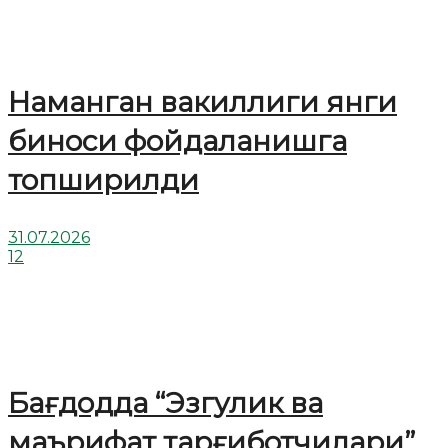
Наманган вакиллиги янги
биноси фойдаланишга
топширилди
31.07.2026
12
Бағдодда “Эзгулик ва
маърифат тарғиботчилари”