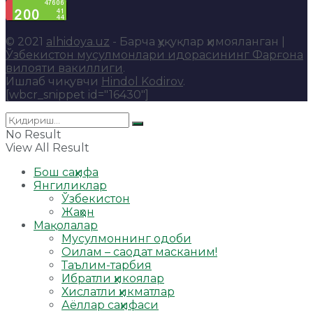
© 2021
alhidoya.uz
- Барча ҳуқуқлар ҳимояланган |
Ўзбекистон мусулмонлари идорасининг Фарғона
вилояти вакиллиги
.
Ишлаб чиқувчи
Hindol Kodirov
.
[wbcr_snippet id="16430"]
No Result
View All Result
Бош саҳифа
Янгиликлар
Ўзбекистон
Жаҳон
Мақолалар
Мусулмоннинг одоби
Оилам – саодат масканим!
Таълим-тарбия
Ибратли ҳикоялар
Хислатли ҳикматлар
Аёллар саҳифаси