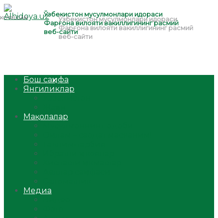
Бош саҳифа
Янгиликлар
Ўзбекистон
Жаҳон
Мақолалар
Мусулмоннинг одоби
Оилам – саодат масканим!
Таълим-тарбия
Ибратли ҳикоялар
Хислатли ҳикматлар
Аёллар саҳифаси
Саломатлик
Медиа
Видео
Фото