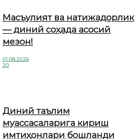
Масъулият ва натижадорлик
— диний соҳада асосий
мезон!
01.08.2026
20
Диний таълим
муассасаларига кириш
имтиҳонлари бошланди