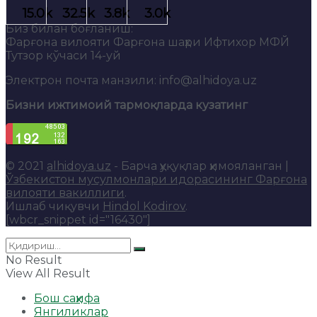
Биз билан боғланиш:
Фарғона вилояти Фарғона шаҳри Ифтихор МФЙ
Тутзор кўчаси 14-уй
Электрон почта манзили: info@alhidoya.uz
Бизни ижтимоий тармоқларда кузатинг
© 2021
alhidoya.uz
- Барча ҳуқуқлар ҳимояланган |
Ўзбекистон мусулмонлари идорасининг Фарғона
вилояти вакиллиги
.
Ишлаб чиқувчи
Hindol Kodirov
.
[wbcr_snippet id="16430"]
No Result
View All Result
Бош саҳифа
Янгиликлар