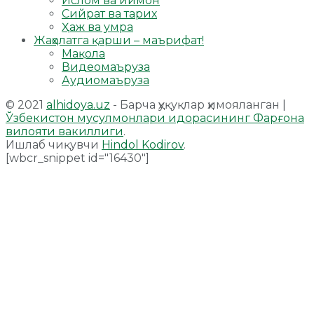
Ислом ва иймон
Сийрат ва тарих
Ҳаж ва умра
Жаҳолатга қарши – маърифат!
Мақола
Видеомаъруза
Аудиомаъруза
© 2021
alhidoya.uz
- Барча ҳуқуқлар ҳимояланган |
Ўзбекистон мусулмонлари идорасининг Фарғона
вилояти вакиллиги
.
Ишлаб чиқувчи
Hindol Kodirov
.
[wbcr_snippet id="16430"]