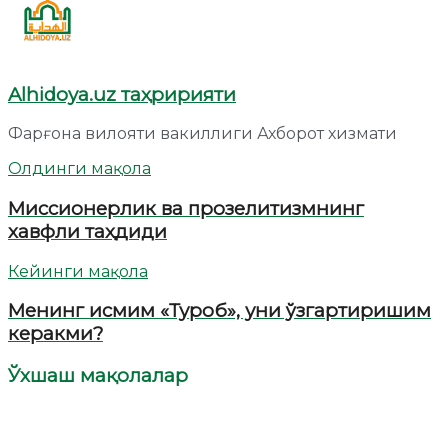
Alhidoya.uz таҳририяти
Фарғона вилояти вакиллиги Ахборот хизмати
Олдинги мақола
Миссионерлик ва прозелитизмнинг
хавфли таҳдиди
Кейинги мақола
Менинг исмим «Туроб», уни ўзгартиришим
керакми?
Ўхшаш мақолалар