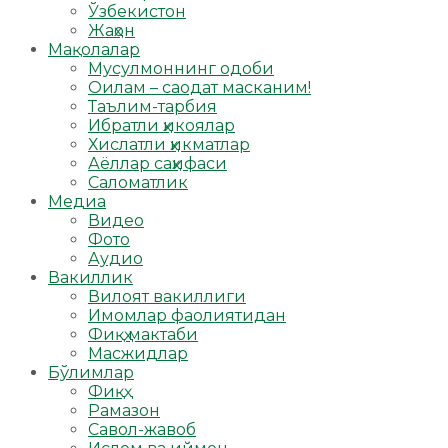
Ўзбекистон
Жаҳон
Мақолалар
Мусулмоннинг одоби
Оилам – саодат масканим!
Таълим-тарбия
Ибратли ҳикоялар
Хислатли ҳикматлар
Аёллар саҳифаси
Саломатлик
Медиа
Видео
Фото
Аудио
Вакиллик
Вилоят вакиллиги
Имомлар фаолиятидан
Фиқҳ мактаби
Масжидлар
Бўлимлар
Фиқҳ
Рамазон
Савол-жавоб