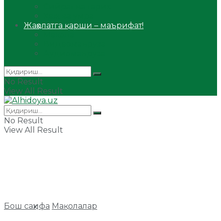
Сийрат ва тарих
Ҳаж ва умра
Жаҳолатга қарши – маърифат!
Мақола
Видеомаъруза
Аудиомаъруза
No Result
View All Result
No Result
View All Result
Бош саҳифа
Мақолалар