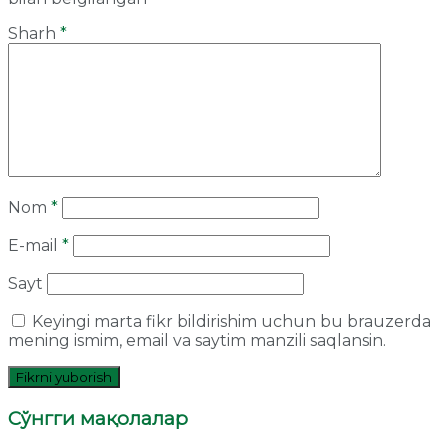
Sharh
*
Nom
*
E-mail
*
Sayt
Keyingi marta fikr bildirishim uchun bu brauzerda
mening ismim, email va saytim manzili saqlansin.
Сўнгги мақолалар