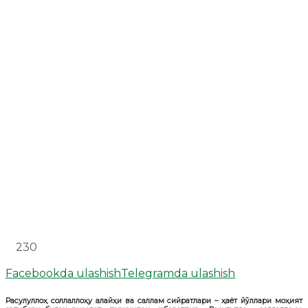
230
Facebookda ulashish
Telegramda ulashish
Расулуллоҳ соллаллоҳу алайҳи ва саллам сийратлари – ҳаёт йўллари моҳият