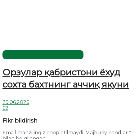
Жаҳолатга қарши - маърифат!
Орзулар қабристони ёхуд
сохта бахтнинг аччиқ якуни
29.06.2026
62
Fikr bildirish
Email manzilingiz chop etilmaydi.
Majburiy bandlar
*
bilan belgilangan