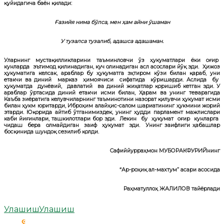
қуйидагича баён қилади:
Ғазийя нима бўлса, мен ҳам айни ўшаман
У тузалса тузалиб, адашса адашаман.
Уларнинг мустақилликларини таъминловчи ўз ҳукуматлари ёки оғир
кунларда эътимод қилинадиган, куч олинадиган асл асослари йўқ эди. Ҳижоз
ҳукуматига келсак, араблар бу ҳукуматга эҳтиром кўзи билан қараб, уни
етакчи ва диний марказ ҳимоячиси сифатида кўришарди. Аслида бу
ҳукуматда дунёвий, давлатий ва диний жиҳатлар қоришиб кетган эди. У
араблар ўртасида диний етакчи исми билан, Ҳарам ва унинг теварагида
Каъба зиёратига келувчиларнинг таъминотини назорат қилувчи ҳукумат исми
билан ҳукм юритарди, Иброҳим алайҳис-салом шариатининг ҳукмини жорий
этарди. Юқорида айтиб ўтганимиздек, унинг ҳудди парламент мажлислари
каби йиғинлари, ташкилотлари бор эди. Лекин бу ҳукумат оғир кунларга
чидаш бера олмайдиган заиф ҳукумат эди. Унинг заифлиги ҳабашлар
босқинида шундоқ сезилиб қолди.
Сафиййурраҳмон МУБОРАКФУРИЙнинг
“Ар-роҳиқ ал-махтум” асари асосида
Раҳматуллоҳ ЖАЛИЛОВ тайёрлади
Улашиш
Улашиш