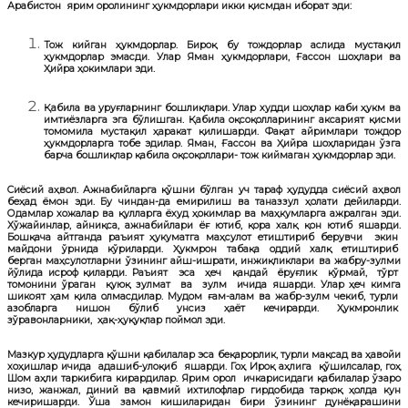
Арабистон ярим оролининг ҳукмдорлари икки қисмдан иборат эди:
Тож кийган ҳукмдорлар.
Бироқ бу тождорлар аслида мустақил
ҳукмдорлар эмасди. Улар Яман ҳукмдорлари, Ғассон шоҳлари ва
Ҳийра ҳокимлари эди.
Қабила ва уруғларнинг бошлиқлари.
Улар худди шоҳлар каби ҳукм ва
имтиёзларга эга бўлишган. Қабила оқсоқолларининг аксарият қисми
томомила мустақил ҳаракат қилишарди. Фақат айримлари тождор
ҳукмдорларга тобе эдилар. Яман, Ғассон ва Ҳийра шоҳларидан ўзга
барча бошлиқлар қабила оқсоқоллари- тож киймаган ҳукмдорлар эди.
Сиёсий аҳвол.
Ажнабийларга қўшни бўлган уч тараф ҳудудда сиёсий аҳвол
беҳад ёмон эди. Бу чиндан-да емирилиш ва таназзул ҳолати дейиларди.
Одамлар хожалар ва қулларга ёхуд ҳокимлар ва маҳкумларга ажралган эди.
Хўжайинлар, айниқса, ажнабийлари ёғ ютиб, қора халқ қон ютиб яшарди.
Бошқача айтганда раъият ҳукуматга маҳсулот етиштириб берувчи экин
майдони ўрнида кўриларди. Ҳукмрон табақа оддий халқ етиштириб
берган маҳсулотларни ўзининг айш-ишрати, инжиқликлари ва жабру-зулми
йўлида исроф қиларди. Раъият эса ҳеч қандай ёруғлик кўрмай, тўрт
томонини ўраган қуюқ зулмат ва зулм ичида яшарди. Улар ҳеч кимга
шикоят ҳам қила олмасдилар. Мудом ғам-алам ва жабр-зулм чекиб, турли
азобларга нишон бўлиб унсиз ҳаёт кечирарди. Ҳукмронлик
зўравонларники, ҳақ-ҳуқуқлар поймол эди.
Мазкур ҳудудларга қўшни қабилалар эса беқарорлик, турли мақсад ва ҳавойи
хоҳишлар ичида адашиб-улоқиб яшарди. Гоҳ Ироқ аҳлига қўшилсалар, гоҳ
Шом аҳли таркибига кирардилар. Ярим орол ичкарисидаги қабилалар ўзаро
низо, жанжал, диний ва қавмий ихтилофлар гирдобида тарқоқ ҳолда кун
кечиришарди. Ўша замон кишиларидан бири ўзининг дунёқарашини