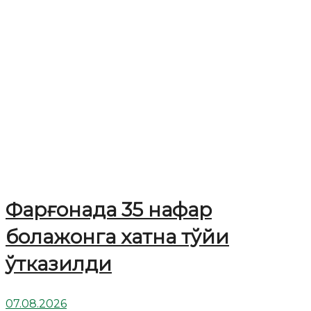
Фарғонада 35 нафар
болажонга хатна тўйи
ўтказилди
07.08.2026