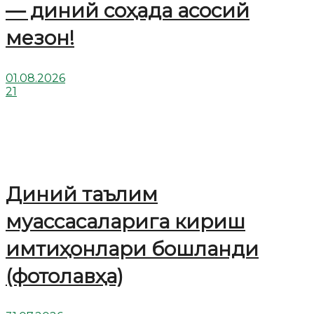
— диний соҳада асосий
мезон!
01.08.2026
21
Диний таълим
муассасаларига кириш
имтиҳонлари бошланди
(фотолавҳа)