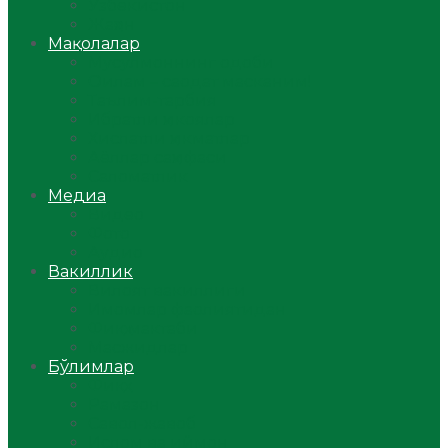
Ўзбекистон
Жаҳон
Мақолалар
Мусулмоннинг одоби
Оилам – саодат масканим!
Таълим-тарбия
Ибратли ҳикоялар
Хислатли ҳикматлар
Аёллар саҳифаси
Саломатлик
Медиа
Видео
Фото
Аудио
Вакиллик
Вилоят вакиллиги
Имомлар фаолиятидан
Фиқҳ мактаби
Масжидлар
Бўлимлар
Фиқҳ
Рамазон
Савол-жавоб
Ислом ва иймон