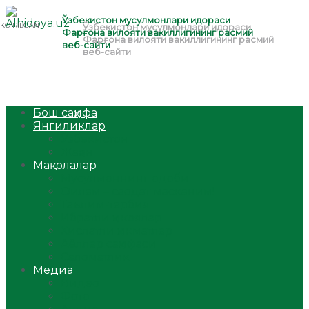
Бош саҳифа
Янгиликлар
Ўзбекистон
Жаҳон
Мақолалар
Мусулмоннинг одоби
Оилам – саодат масканим!
Таълим-тарбия
Ибратли ҳикоялар
Хислатли ҳикматлар
Аёллар саҳифаси
Саломатлик
Медиа
Видео
Фото