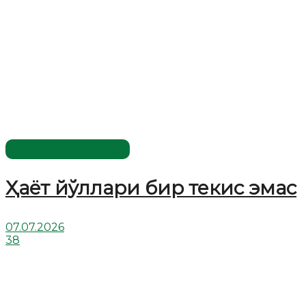
Хислатли ҳикматлар
Ҳаёт йўллари бир текис эмас
07.07.2026
38