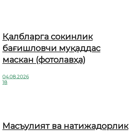
Қалбларга сокинлик
бағишловчи муқаддас
маскан (фотолавҳа)
04.08.2026
18
Масъулият ва натижадорлик