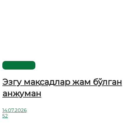
Мақолалар
Эзгу мақсадлар жам бўлган
анжуман
14.07.2026
52