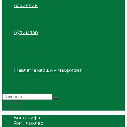
Аудио
Вакиллик
Вилоят вакиллиги
Имомлар фаолиятидан
Фиқҳ мактаби
Масжидлар
Бўлимлар
Фиқҳ
Рамазон
Савол-жавоб
Ислом ва иймон
Сийрат ва тарих
Ҳаж ва умра
Жаҳолатга қарши – маърифат!
Мақола
Видеомаъруза
Аудиомаъруза
No Result
View All Result
Бош саҳифа
Янгиликлар