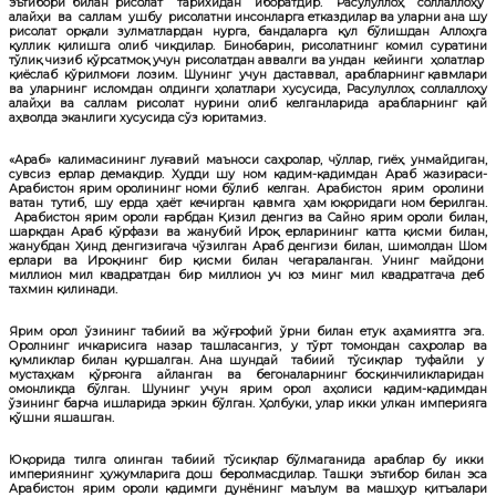
эътибори билан рисолат тарихидан иборатдир. Расулуллоҳ соллаллоҳу
алайҳи ва саллам ушбу рисолатни инсонларга етказдилар ва уларни ана шу
рисолат орқали зулматлардан нурга, бандаларга қул бўлишдан Аллоҳга
қуллик қилишга олиб чиқдилар. Бинобарин, рисолатнинг комил суратини
тўлиқ чизиб кўрсатмоқ учун рисолатдан аввалги ва ундан кейинги ҳолатлар
қиёслаб кўрилмоғи лозим. Шунинг учун даставвал, арабларнинг қавмлари
ва уларнинг исломдан олдинги ҳолатлари хусусида, Расулуллоҳ соллаллоҳу
алайҳи ва саллам рисолат нурини олиб келганларида арабларнинг қай
аҳволда эканлиги хусусида сўз юритамиз.
«Араб» калимасининг луғавий маъноси саҳролар, чўллар, гиёҳ унмайдиган,
сувсиз ерлар демакдир. Худди шу ном қадим-қадимдан Араб жазираси-
Арабистон ярим оролининг номи бўлиб келган. Арабистон ярим оролини
ватан тутиб, шу ерда ҳаёт кечирган қавмга ҳам юқоридаги ном берилган.
Арабистон ярим ороли ғарбдан Қизил денгиз ва Сайно ярим ороли билан,
шарқдан Араб кўрфази ва жанубий Ироқ ерларининг катта қисми билан,
жанубдан Ҳинд денгизигача чўзилган Араб денгизи билан, шимолдан Шом
ерлари ва Ироқнинг бир қисми билан чегараланган. Унинг майдони
миллион мил квадратдан бир миллион уч юз минг мил квадратгача деб
тахмин қилинади.
Ярим орол ўзининг табиий ва жўғрофий ўрни билан етук аҳамиятга эга.
Оролнинг ичкарисига назар ташласангиз, у тўрт томондан саҳролар ва
қумликлар билан қуршалган. Ана шундай табиий тўсиқлар туфайли у
мустаҳкам қўрғонга айланган ва бегоналарнинг босқинчиликларидан
омонликда бўлган. Шунинг учун ярим орол аҳолиси қадим-қадимдан
ўзининг барча ишларида эркин бўлган. Ҳолбуки, улар икки улкан империяга
қўшни яшашган.
Юқорида тилга олинган табиий тўсиқлар бўлмаганида араблар бу икки
империянинг ҳужумларига дош беролмасдилар. Ташқи эътибор билан эса
Арабистон ярим ороли қадимги дунёнинг маълум ва машҳур қитъалари