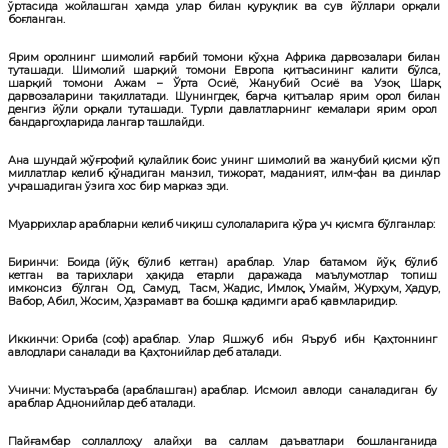
ўртасида жойлашган ҳамда улар билан қуруқлик ва сув йўллари орқали
боғланган.
Ярим оролнинг шимолий ғарбий томони кўҳна Африка дарвозалари билан
туташади. Шимолий шарқий томони Европа қитъасининг калити бўлса,
шарқий томони Ажам – Ўрта Осиё, Жанубий Осиё ва Узоқ Шарқ
дарвозаларини тақиллатади. Шунингдек, барча қитъалар ярим орол билан
денгиз йўли орқали туташади. Турли давлатларнинг кемалари ярим орол
бандаргоҳларида лангар ташлайди.
Ана шундай жўғрофий қулайлик боис унинг шимолий ва жанубий қисми кўп
миллатлар келиб қўнадиган манзил, тижорат, маданият, илм-фан ва динлар
учрашадиган ўзига хос бир марказ эди.
Муаррихлар арабларни келиб чиқиш сулолаларига кўра уч қисмга бўлганлар:
Биринчи: Боида
(йўқ бўлиб кетган) араблар.
Улар батамом йўқ бўлиб
кетган ва тарихлари ҳақида етарли даражада маълумотлар топиш
имконсиз бўлган Од, Самуд, Тасм, Жадис, Имлоқ, Умайм, Журҳум, Ҳадур,
Вабор, Абил, Жосим, Ҳазрамавт ва бошқа қадимги араб қавмларидир.
Иккинчи: Ориба (соф) араблар.
Улар Яшжуб ибн Яъруб ибн Қаҳтоннинг
авлодлари саналади ва Қаҳтонийлар деб аталади.
Учинчи: Мустаъраба (араблашган) араблар.
Исмоил авлоди саналадиган бу
араблар Аднонийлар деб аталади.
Пайғамбар соллаллоҳу алайҳи ва саллам даъватлари бошланганида