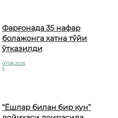
Фарғонада 35 нафар
болажонга хатна тўйи
ўтказилди
07.08.2026
5
“Ёшлар билан бир кун”
лойиҳаси доирасида