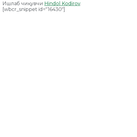
Ишлаб чиқувчи
Hindol Kodirov
.
[wbcr_snippet id="16430"]