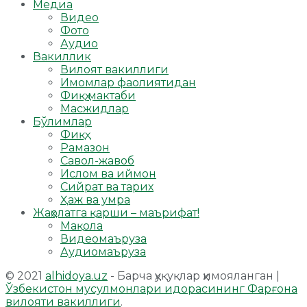
Медиа
Видео
Фото
Аудио
Вакиллик
Вилоят вакиллиги
Имомлар фаолиятидан
Фиқҳ мактаби
Масжидлар
Бўлимлар
Фиқҳ
Рамазон
Савол-жавоб
Ислом ва иймон
Сийрат ва тарих
Ҳаж ва умра
Жаҳолатга қарши – маърифат!
Мақола
Видеомаъруза
Аудиомаъруза
© 2021
alhidoya.uz
- Барча ҳуқуқлар ҳимояланган |
Ўзбекистон мусулмонлари идорасининг Фарғона
вилояти вакиллиги
.