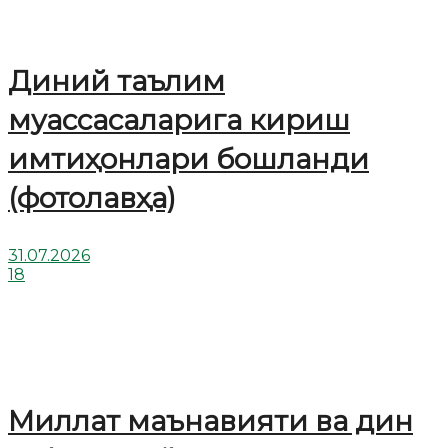
Диний таълим
муассасаларига кириш
имтиҳонлари бошланди
(фотолавҳа)
31.07.2026
18
Миллат маънавияти ва дин