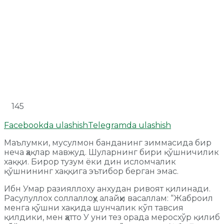
145
Facebookda ulashish
Telegramda ulashish
Маълумки, мусулмон банданинг зиммасида бир
неча ҳақлар мавжуд. Шуларнинг бири қўшничилик
хаққи. Бирор тузум ёки дин исломчалик
қўшнининг хаққига эътибор берган эмас.
Ибн Умар разияллоху анхудан ривоят қилинади.
Расулуллох соллаллоҳу алайҳи васаллам: “Жаброил
менга қўшни хақида шунчалик кўп тавсия
қилдики, мен ҳатто У уни тез орада меросхўр қилиб