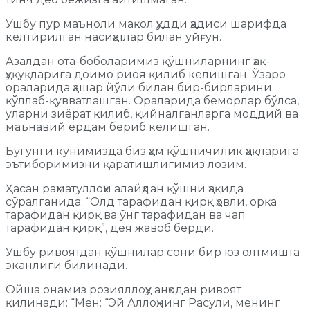
Ушбу пур маъноли мақол ҳудди ҳадиси шарифда
келтирилган насиҳатлар билан уйғун.
Азалдан ота-боболаримиз қўшниларнинг ҳақ-
ҳуқуқларига доимо риоя қилиб келишган. Ўзаро
ораларида ҳашар йўли билан бир-бирларини
қўллаб-қувватлашган. Ораларида беморлар бўлса,
уларни зиёрат қилиб, қийналганларга моддий ва
маънавий ёрдам бериб келишган.
Бугунги кунимизда биз ҳам қўшничилик ҳақларига
эътиборимизни қаратишлигимиз лозим.
Ҳасан раҳматуллоҳи алайҳдан қўшни ҳақида
сўралганида: “Олд тарафидан қирқ ҳовли, орқа
тарафидан қирқ ва ўнг тарафидан ва чап
тарафидан қирқ”, дея жавоб берди.
Ушбу ривоятдан қўшнилар сони бир юз олтмишта
эканлиги билинади.
Ойша онамиз розияллоҳу анҳодан ривоят
қилинади: “Мен: “Эй Аллоҳнинг Расули, менинг