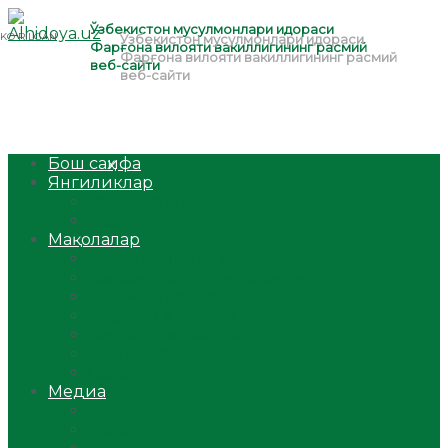
Бош саҳифа
Янгиликлар
Ўзбекистон
Жаҳон
Мақолалар
Мусулмоннинг одоби
Оилам – саодат масканим!
Таълим-тарбия
Ибратли ҳикоялар
Хислатли ҳикматлар
Аёллар саҳифаси
Саломатлик
Медиа
Видео
Фото