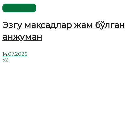
Мақолалар
Эзгу мақсадлар жам бўлган
анжуман
14.07.2026
52