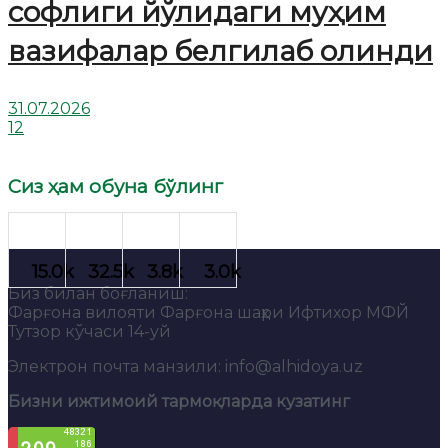
софлиги йўлидаги муҳим
вазифалар белгилаб олинди
31.07.2026
12
Сиз ҳам обуна бўлинг
Биз билан боғланиш:
Фарғона вилояти Фарғона шаҳри Ифтихор МФЙ
Тутзор кўчаси 14-уй
Электрон почта манзили: info@alhidoya.uz
Бизни ижтимоий тармоқларда кузатинг