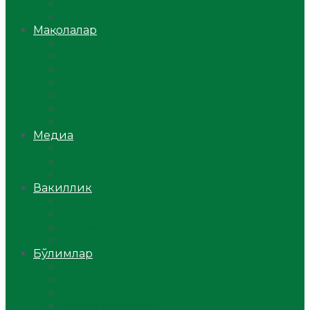
Ўзбекистон
Жаҳон
Мақолалар
Мусулмоннинг одоби
Оилам – саодат масканим!
Таълим-тарбия
Ибратли ҳикоялар
Хислатли ҳикматлар
Аёллар саҳифаси
Саломатлик
Медиа
Видео
Фото
Аудио
Вакиллик
Вилоят вакиллиги
Имомлар фаолиятидан
Фиқҳ мактаби
Масжидлар
Бўлимлар
Фиқҳ
Рамазон
Савол-жавоб
Ислом ва иймон