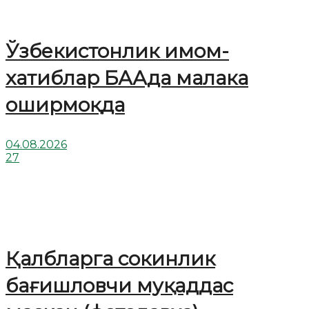
Ўзбекистонлик имом-
хатиблар БААда малака
оширмоқда
04.08.2026
27
Қалбларга сокинлик
бағишловчи муқаддас