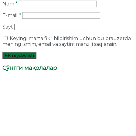
Nom
*
E-mail
*
Sayt
Keyingi marta fikr bildirishim uchun bu brauzerda
mening ismim, email va saytim manzili saqlansin.
Сўнгги мақолалар