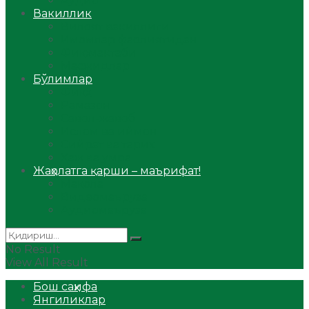
Аудио
Вакиллик
Вилоят вакиллиги
Имомлар фаолиятидан
Фиқҳ мактаби
Масжидлар
Бўлимлар
Фиқҳ
Рамазон
Савол-жавоб
Ислом ва иймон
Сийрат ва тарих
Ҳаж ва умра
Жаҳолатга қарши – маърифат!
Мақола
Видеомаъруза
Аудиомаъруза
No Result
View All Result
Бош саҳифа
Янгиликлар