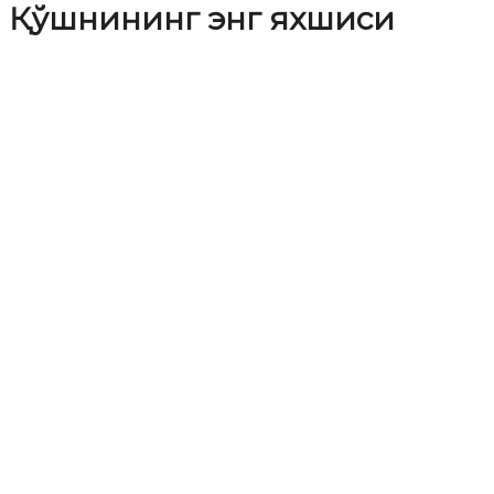
Қўшнининг энг яхшиси