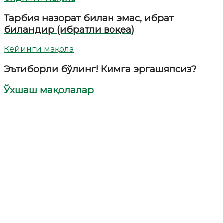
Тарбия назорат билан эмас, ибрат
биландир (ибратли воқеа)
Кейинги мақола
Эътиборли бўлинг! Кимга эргашяпсиз?
Ўхшаш мақолалар