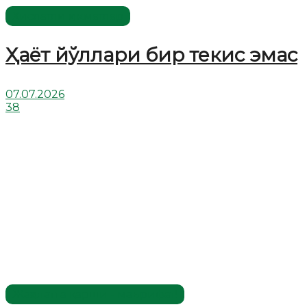
Хислатли ҳикматлар
Ҳаёт йўллари бир текис эмас
07.07.2026
38
Жаҳолатга қарши - маърифат!