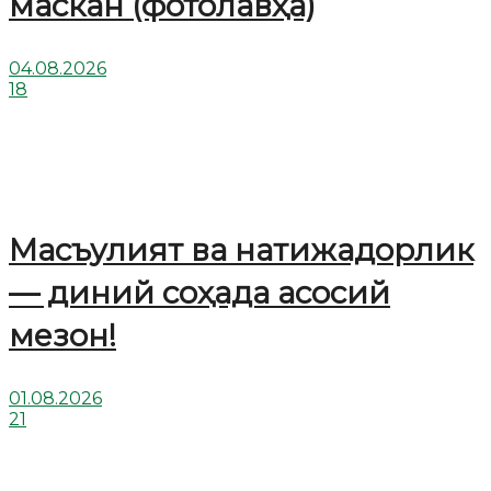
маскан (фотолавҳа)
04.08.2026
18
Масъулият ва натижадорлик
— диний соҳада асосий
мезон!
01.08.2026
21