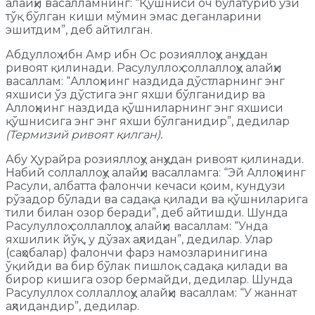
алайҳи васалламнинг: “Қўшниси оч бўлатуриб ўзи
тўқ бўлган киши мўмин эмас деганларини
эшитдим”, деб айтилган.
Абдуллоҳ ибн Амр ибн Ос розияллоҳу анҳудан
ривоят қилинади. Расулуллоҳ соллаллоҳу алайҳи
васаллам: “Аллоҳнинг наздида дўстларнинг энг
яхшиси ўз дўстига энг яхши бўлганидир ва
Аллоҳнинг наздида қўшниларнинг энг яхшиси
қўшнисига энг энг яхши бўлганидир”, дедилар
(Термизий ривоят қилган).
Абу Ҳурайра розияллоҳу анҳудан ривоят қилинади.
Набий соллаллоҳу алайҳи васалламга: “Эй Аллоҳнинг
Расули, албатта фалончи кечаси қоим, кундузи
рўзадор бўлади ва садақа қилади ва қўшниларига
тили билан озор беради”, деб айтишди. Шунда
Расулуллоҳ соллаллоҳу алайҳи васаллам: “Унда
яхшилик йўқ, у дўзах аҳлидан”, дедилар. Улар
(саҳобалар) фалончи фарз намозларинигина
ўқийди ва бир бўлак пишлоқ садақа қилади ва
бирор кишига озор бермайди, дедилар. Шунда
Расулуллох соллаллоҳу алайҳи васаллам: “У жаннат
аҳлидандир”, дедилар.