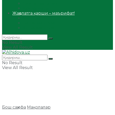
Сийрат ва тарих
Ҳаж ва умра
Жаҳолатга қарши – маърифат!
Мақола
Видеомаъруза
Аудиомаъруза
No Result
View All Result
No Result
View All Result
Бош саҳифа
Мақолалар