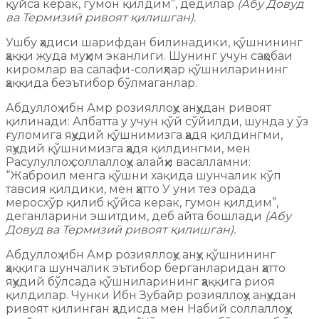
қўйса керак, гумон қилдим”, дедилар
(Абу Довуд
ва Термизий ривоят қилишган).
Ушбу ҳадиси шарифдан билинадики, қўшнининг
ҳаққи жуда муҳим эканлиги. Шунинг учун саҳобаи
киромлар ва салафи-солиҳлар қўшниларининг
ҳаққида беэътибор бўлмаганлар.
Абдуллоҳ ибн Амр розияллоҳу анҳудан ривоят
қилинади: Албатта у учун қўй сўйилди, шунда у ўз
ғуломига яҳудий қўшнимизга ҳадя қилдингми,
яҳудий қўшнимизга ҳадя қилдингми, мен
Расулуллоҳ соллаллоҳу алайҳи васалламни:
“Жаброил менга қўшни хақида шунчалик кўп
тавсия қилдики, мен ҳатто У уни тез орада
меросхўр қилиб қўйса керак, гумон қилдим”,
деганларини эшитдим, деб айта бошлади
(Абу
Довуд ва Термизий ривоят қилишган).
Абдуллоҳ ибн Амр розияллоҳу анҳу қўшнининг
ҳаққига шунчалик эътибор берганларидан ҳатто
яҳудий бўлсада қўшниларининг ҳаққига риоя
қилдилар. Чунки Ибн Зубайр розияллоҳу анҳудан
ривоят қилинган ҳадисда мен Набий соллаллоҳу