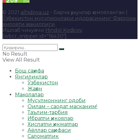
© 2021
alhidoya.uz
- Барча ҳуқуқлар ҳимояланган |
Ўзбекистон мусулмонлари идорасининг Фарғона
вилояти вакиллиги
.
Ишлаб чиқувчи
Hindol Kodirov
.
[wbcr_snippet id="16430"]
No Result
View All Result
Бош саҳифа
Янгиликлар
Ўзбекистон
Жаҳон
Мақолалар
Мусулмоннинг одоби
Оилам – саодат масканим!
Таълим-тарбия
Ибратли ҳикоялар
Хислатли ҳикматлар
Аёллар саҳифаси
Саломатлик