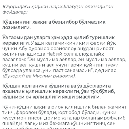
Юқоридаги ҳадиси шарифлардан олинадиган
фойдалар:
Қўшнининг ҳаққига беэътибор бўлмаслик
лозимлиги.
Ўз таомидан уларга ҳам ҳадя қилиб туришлик
кераклиги.
У ҳадя каттами-кичикми фарқи йўқ,
чунки Абу Ҳурайра розияллоҳу анҳудан ривоят
қилинган ҳадисда Набий соллаллоҳу алайҳи
васаллам: “Эй муслима аёллар, эй муслима аёллар,
қўшни аёл қўшни аёл учун гарчи қўйнинг туёғи
бўлсада улашса, уни паст санамасин”, дедилар
(Бухорий ва Муслим ривояти).
Қўлдан келганича қўшнига ва ўз дўстларига
яхшилик қилишлик кераклиги, ўзи тўқ бўлиб,
қўшниси оч қолишлиги яхши эмаслиги.
Қўни-қўшни ҳаққига риоя қилишлик билан жамият
тинч, фаровон бўлади, юрт обод бўлади, чунки
мусулмон инсон доимо ўзгалар билан ҳамроҳ бўлиб
яшайди. Халқимиз бежизга қўшнинг тинч, сен
тинч деб бежизга айтишмаган.