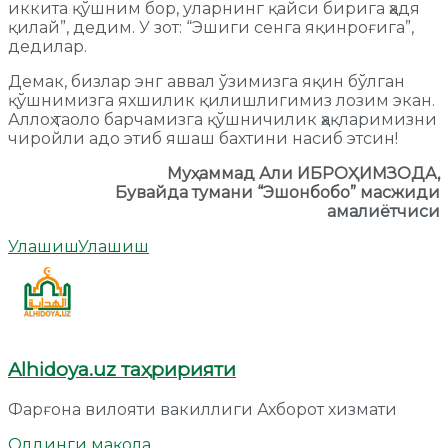
иккита қўшним бор, уларнинг қайси бирига ҳадя
қилай”, дедим. У зот: “Эшиги сенга яқинроғига”,
дедилар.
Демак, бизлар энг аввал ўзимизга яқин бўлган
қўшнимизга яхшилик қилишлигимиз лозим экан.
Аллоҳ таоло барчамизга қўшничилик ҳақларимизни
чиройли адо этиб яшаш бахтини насиб этсин!
Муҳаммад Али ИБРОҲИМЗОДА,
Бувайда тумани “Эшонбобо” масжиди
амалиётчиси
Улашиш
Улашиш
Alhidoya.uz таҳририяти
Фарғона вилояти вакиллиги Ахборот хизмати
Олдинги мақола