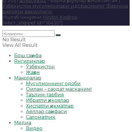
© 2021
alhidoya.uz
- Барча ҳуқуқлар ҳимояланган |
Ўзбекистон мусулмонлари идорасининг Фарғона
вилояти вакиллиги
.
Ишлаб чиқувчи
Hindol Kodirov
.
[wbcr_snippet id="16430"]
No Result
View All Result
Бош саҳифа
Янгиликлар
Ўзбекистон
Жаҳон
Мақолалар
Мусулмоннинг одоби
Оилам – саодат масканим!
Таълим-тарбия
Ибратли ҳикоялар
Хислатли ҳикматлар
Аёллар саҳифаси
Саломатлик
Медиа
Видео