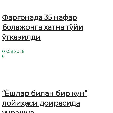
Фарғонада 35 нафар
болажонга хатна тўйи
ўтказилди
07.08.2026
6
“Ёшлар билан бир кун”
лойиҳаси доирасида
учрашув