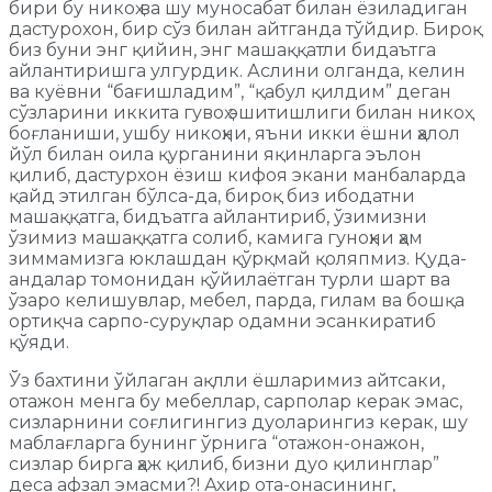
бири бу никоҳ ва шу муносабат билан ёзиладиган
дастурохон, бир сўз билан айтганда тўйдир. Бироқ
биз буни энг қийин, энг машаққатли бидаътга
айлантиришга улгурдик. Аслини олганда, келин
ва куёвни “бағишладим”, “қабул қилдим” деган
сўзларини иккита гувоҳ эшитишлиги билан никоҳ
боғланиши, ушбу никоҳни, яъни икки ёшни ҳалол
йўл билан оила қурганини яқинларга эълон
қилиб, дастурхон ёзиш кифоя экани манбаларда
қайд этилган бўлса-да, бироқ биз ибодатни
машаққатга, бидъатга айлантириб, ўзимизни
ўзимиз машаққатга солиб, камига гуноҳни ҳам
зиммамизга юклашдан қўрқмай қоляпмиз. Қуда-
андалар томонидан қўйилаётган турли шарт ва
ўзаро келишувлар, мебел, парда, гилам ва бошқа
ортиқча сарпо-суруқлар одамни эсанкиратиб
қўяди.
Ўз бахтини ўйлаган ақлли ёшларимиз айтсаки,
отажон менга бу мебеллар, сарполар керак эмас,
сизларнини соғлигингиз дуоларингиз керак, шу
маблағларга бунинг ўрнига “отажон-онажон,
сизлар бирга ҳаж қилиб, бизни дуо қилинглар”
деса афзал эмасми?! Ахир ота-онасининг,