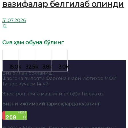
вазифалар белгилаб олинди
31.07.2026
12
Сиз ҳам обуна бўлинг
Биз билан боғланиш:
Фарғона вилояти Фарғона шаҳри Ифтихор МФЙ
Тутзор кўчаси 14-уй
Электрон почта манзили: info@alhidoya.uz
Бизни ижтимоий тармоқларда кузатинг