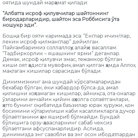
оятида шундай марҳамат қилади:
“Албатта исроф қилувчилар шайтоннинг
биродарларидир, шайтон эса Роббисига ўта
ношукр эди”.
Бошқа бир ояти каримада эса: “Енглар ичинглар,
лекин исроф қилманглар” дейилган.
Пайғамбаримиз соллаллоҳу алайҳи васаллам:
“Тадбиркорлик – яшашнинг ярми” деганлар.
Демак, исроф қилувчи эмас, тежамкор бўлган
киши оят ҳадисга мувофиқ амал қилган ҳамда Аллоҳ
мақтаган кишилар сарасидан бўлади.
Динимизнинг ана шундай кўрсатмаларидан
бехабар бўлган, ёки хабардор бўлса-да, амал
қилишни хоҳламаган кишилар, айниқса, ота-оналар
ўзларини анчайин қийин аҳволга солаётганлари,
ҳатто бунинг оқибатида баъзилар юрак хуружи, қон
босимини кўтарилиши каби касалликларга дучор
бўлаётганини ҳам яшириб бўлмайди. Бундай
бўлишига орзу-ҳавасларнинг сабаб чексиз
бўлаётгани афсусланарлидир. Аслида,
динимизда энг савобли ва энг осон ибодатлардан