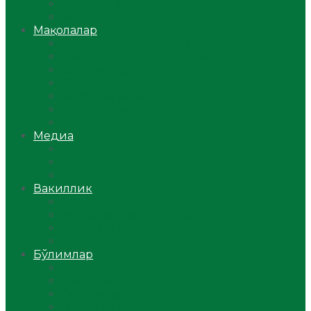
Ўзбекистон
Жаҳон
Мақолалар
Мусулмоннинг одоби
Оилам – саодат масканим!
Таълим-тарбия
Ибратли ҳикоялар
Хислатли ҳикматлар
Аёллар саҳифаси
Саломатлик
Медиа
Видео
Фото
Аудио
Вакиллик
Вилоят вакиллиги
Имомлар фаолиятидан
Фиқҳ мактаби
Масжидлар
Бўлимлар
Фиқҳ
Рамазон
Савол-жавоб
Ислом ва иймон