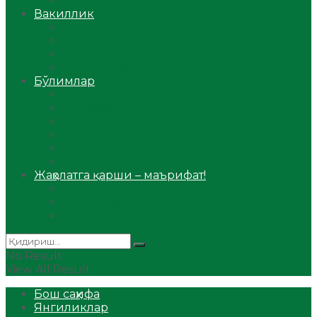
Аудио
Вакиллик
Вилоят вакиллиги
Имомлар фаолиятидан
Фиқҳ мактаби
Масжидлар
Бўлимлар
Фиқҳ
Рамазон
Савол-жавоб
Ислом ва иймон
Сийрат ва тарих
Ҳаж ва умра
Жаҳолатга қарши – маърифат!
Мақола
Видеомаъруза
Аудиомаъруза
No Result
View All Result
Бош саҳифа
Янгиликлар