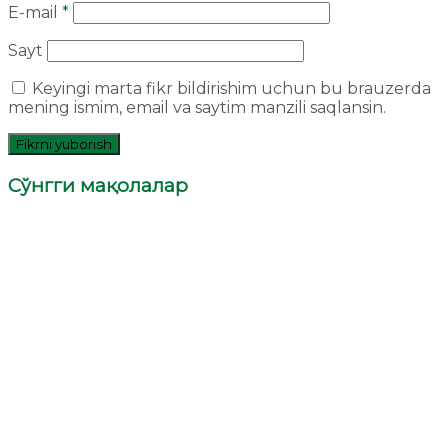
E-mail
*
Sayt
Keyingi marta fikr bildirishim uchun bu brauzerda
mening ismim, email va saytim manzili saqlansin.
Сўнгги мақолалар