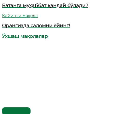
Ватанга муҳаббат қандай бўлади?
Кейинги мақола
Орангизда саломни ёйинг!
Ўхшаш мақолалар
Мақолалар