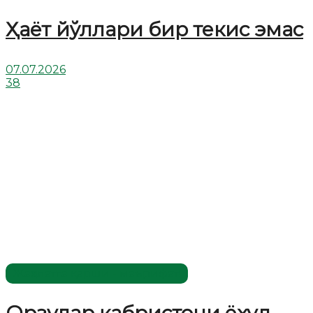
Ҳаёт йўллари бир текис эмас
07.07.2026
38
Жаҳолатга қарши - маърифат!
Орзулар қабристони ёхуд