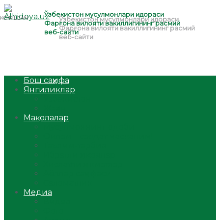
Бош саҳифа
Янгиликлар
Ўзбекистон
Жаҳон
Мақолалар
Мусулмоннинг одоби
Оилам – саодат масканим!
Таълим-тарбия
Ибратли ҳикоялар
Хислатли ҳикматлар
Аёллар саҳифаси
Саломатлик
Медиа
Видео
Фото