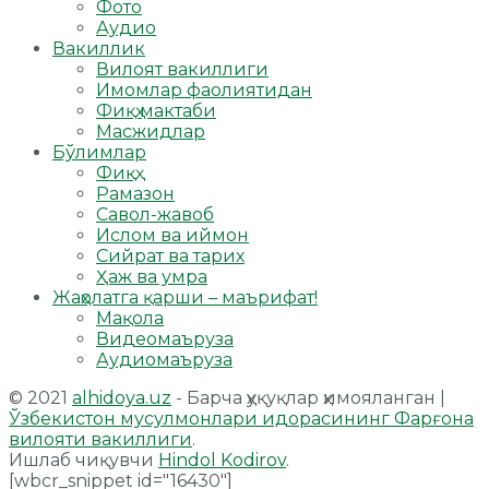
Фото
Аудио
Вакиллик
Вилоят вакиллиги
Имомлар фаолиятидан
Фиқҳ мактаби
Масжидлар
Бўлимлар
Фиқҳ
Рамазон
Савол-жавоб
Ислом ва иймон
Сийрат ва тарих
Ҳаж ва умра
Жаҳолатга қарши – маърифат!
Мақола
Видеомаъруза
Аудиомаъруза
© 2021
alhidoya.uz
- Барча ҳуқуқлар ҳимояланган |
Ўзбекистон мусулмонлари идорасининг Фарғона
вилояти вакиллиги
.
Ишлаб чиқувчи
Hindol Kodirov
.
[wbcr_snippet id="16430"]