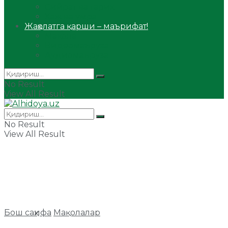
Сийрат ва тарих
Ҳаж ва умра
Жаҳолатга қарши – маърифат!
Мақола
Видеомаъруза
Аудиомаъруза
No Result
View All Result
No Result
View All Result
Бош саҳифа
Мақолалар