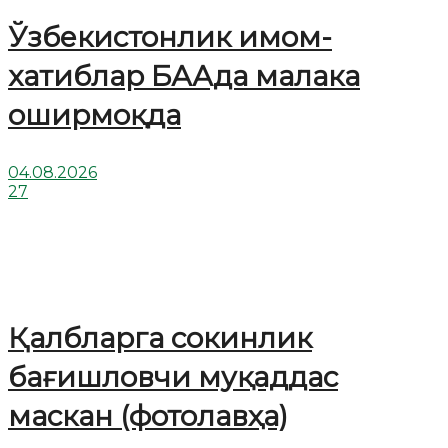
Ўзбекистонлик имом-
хатиблар БААда малака
оширмоқда
04.08.2026
27
Қалбларга сокинлик
бағишловчи муқаддас
маскан (фотолавҳа)