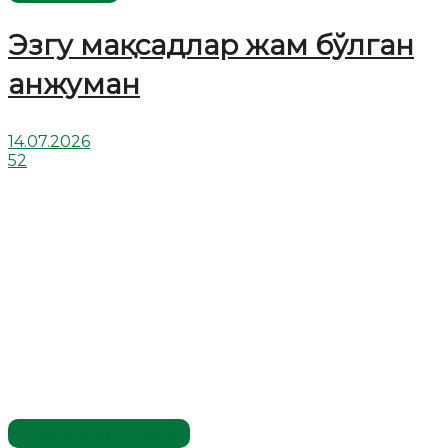
Эзгу мақсадлар жам бўлган
анжуман
14.07.2026
52
Хислатли ҳикматлар