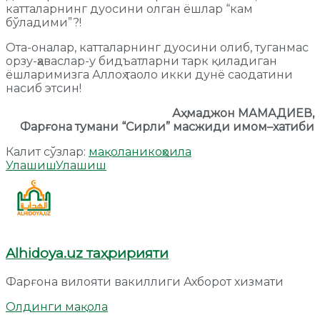
катталарнинг дуосини олган ёшлар “кам
бўладими”?!
Ота-оналар, катталарнинг дуосини олиб, туганмас
орзу-ҳаваслар-у бидъатларни тарк қиладиган
ёшларимизга Аллоҳ таоло икки дунё саодатини
насиб этсин!
Аҳмаджон
М
АМАДИЕВ,
Фарғона тумани
“С
ирли
”
масжид
и
имом
–
хатиби
Калит сўзлар:
мақола
никоҳ
оила
Улашиш
Улашиш
Alhidoya.uz таҳририяти
Фарғона вилояти вакиллиги Ахборот хизмати
Олдинги мақола