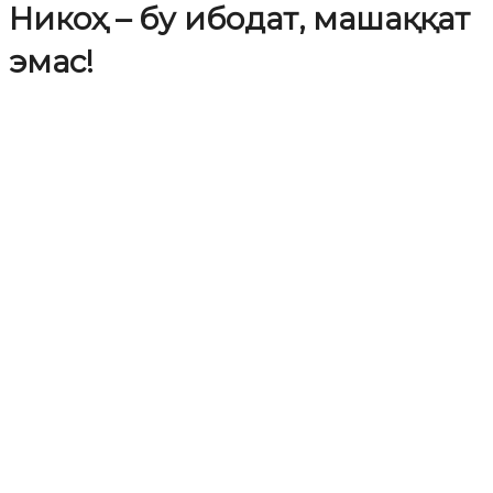
Никоҳ – бу ибодат, машаққат
эмас!