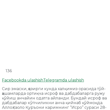
136
Facebookda ulashish
Telegramda ulashish
Сир эмаски, ҳозирги кунда халқимиз орасида тўй-
ҳашамларда ортиқча исроф ва дабдабаларга ружу
қўйиш анчайин одатга айланди. Бундай исроф ва
дабдабалар кўпчиликни анча қийнаб қўймоқда.
Аллоҳ таоло Қуръони каримнинг “Исро” сураси 28-