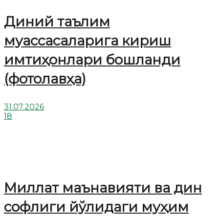
Диний таълим
муассасаларига кириш
имтиҳонлари бошланди
(фотолавҳа)
31.07.2026
18
Миллат маънавияти ва дин
софлиги йўлидаги муҳим