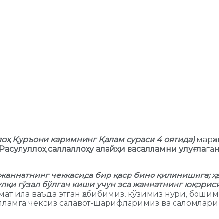
оҳ Қуръони каримнинг Қалам сураси 4 оятида)
марҳа
асулуллоҳ саллаллоҳу алайҳи васалламни улуғла
га
жаннатнинг чеккасида бир қаср бино қилинишига; ҳа
улқи гўзал бўлган киши учун эса жаннатнинг юқорис
мат ила ваъда этган ҳабибимиз, кўзимиз нури, бо
салламга чексиз салавот-шарифларимиз ва саломлари