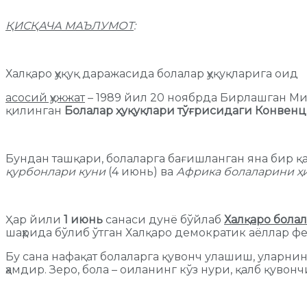
ҚИСҚАЧА МАЪЛУМОТ
:
Халқаро ҳуқуқ даражасида болалар ҳуқуқларига оид
асосий ҳужжат
– 1989 йил 20 ноябрда Бирлашган М
қилинган
Болалар ҳуқуқлари тўғрисидаги Конвен
Бундан ташқари, болаларга бағишланган яна бир қ
қурбонлари куни
(4 июнь) ва
Африка болаларини ҳ
Ҳар йили
1 июнь
санаси дунё бўйлаб
Халқаро бола
шаҳрида бўлиб ўтган Халқаро демократик аёллар ф
Бу сана нафақат болаларга қувонч улашиш, уларнин
ҳамдир. Зеро, бола – оиланинг кўз нури, қалб қуво