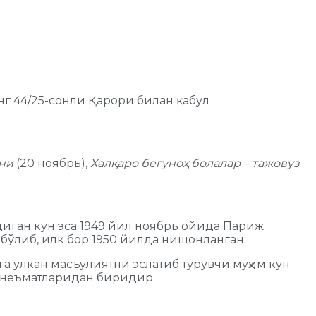
г 44/25-сонли Қарори билан қабул
уни
(20 ноябрь),
Халқаро бегуноҳ болалар – тажовуз
ган кун эса 1949 йил ноябрь ойида Париж
бўлиб, илк бор 1950 йилда нишонланган.
га улкан масъулиятни эслатиб турувчи муҳим кун
юк неъматларидан биридир.