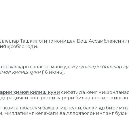
иллатлар Ташкилоти томонидан Бош Ассамблеясинин
ция
ҳисобланади.
атор халқаро саналар мавжуд:
Бутунжаҳон болалар к
имоя қилиш куни
(16 июнь).
ларни ҳимоя қилиш куни
сифатида кенг нишонланади
едерацияси конгресси қарори билан таъсис этилган 
г юзига табассум бахш этиш куни, балки ҳар биримиз
нчи, миллатнинг келажаги ва Аллоҳ таолонинг энг бу