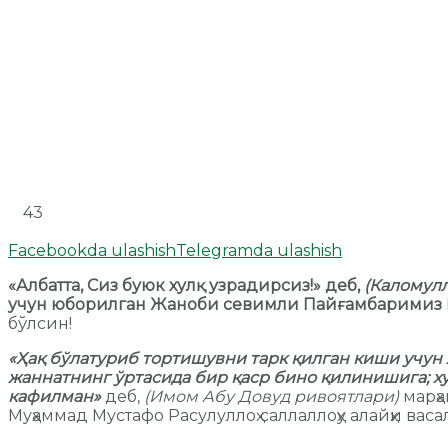
43
Facebookda ulashish
Telegramda ulashish
«Албатта, Сиз буюк хулқ узрадирсиз!»
деб,
(Каломулл
учун юборилган Жаноби севимли Пайғамбаримиз Р
бўлсин!
«
Ҳақ бўлатуриб тортишувни тарк қилган киши учун 
жаннатнинг ўртасида бир қаср бино қилинишига; х
кафилман»
деб,
(Имом Абу Довуд ривоятлари)
марҳа
Муҳаммад Мустафо Расулуллоҳ саллаллоҳу алайҳи ва