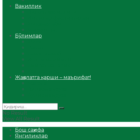
Аудио
Вакиллик
Вилоят вакиллиги
Имомлар фаолиятидан
Фиқҳ мактаби
Масжидлар
Бўлимлар
Фиқҳ
Рамазон
Савол-жавоб
Ислом ва иймон
Сийрат ва тарих
Ҳаж ва умра
Жаҳолатга қарши – маърифат!
Мақола
Видеомаъруза
Аудиомаъруза
No Result
View All Result
Бош саҳифа
Янгиликлар