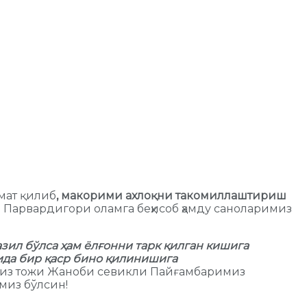
мат қилиб
,
макорими ахлоқни такомиллаштириш
н Парвардигори оламга беҳисоб ҳамду саноларимиз
зил бўлса ҳам ёлғонни тарк қилган кишига
ида бир қаср бино қилинишига
шимиз тожи Жаноби севикли Пайғамбаримиз
миз бўлсин!