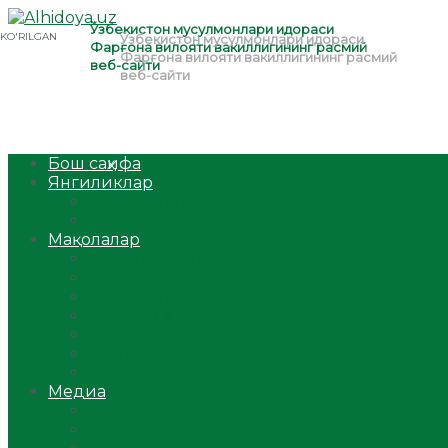
Бош саҳифа
Янгиликлар
Ўзбекистон
Жаҳон
Мақолалар
Мусулмоннинг одоби
Оилам – саодат масканим!
Таълим-тарбия
Ибратли ҳикоялар
Хислатли ҳикматлар
Аёллар саҳифаси
Саломатлик
Медиа
Видео
Фото