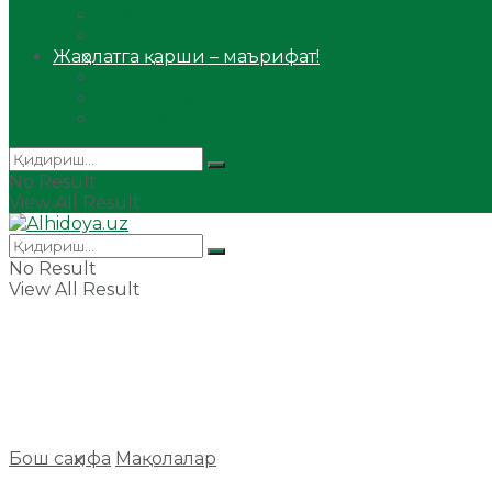
Сийрат ва тарих
Ҳаж ва умра
Жаҳолатга қарши – маърифат!
Мақола
Видеомаъруза
Аудиомаъруза
No Result
View All Result
No Result
View All Result
Бош саҳифа
Мақолалар