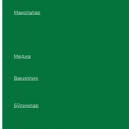
Ўзбекистон
Жаҳон
Мақолалар
Мусулмоннинг одоби
Оилам – саодат масканим!
Таълим-тарбия
Ибратли ҳикоялар
Хислатли ҳикматлар
Аёллар саҳифаси
Саломатлик
Медиа
Видео
Фото
Аудио
Вакиллик
Вилоят вакиллиги
Имомлар фаолиятидан
Фиқҳ мактаби
Масжидлар
Бўлимлар
Фиқҳ
Рамазон
Савол-жавоб
Ислом ва иймон