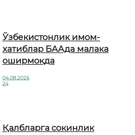
Ўзбекистонлик имом-
хатиблар БААда малака
оширмоқда
04.08.2026
24
Қалбларга сокинлик