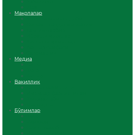
Ўзбекистон
Жаҳон
Мақолалар
Мусулмоннинг одоби
Оилам – саодат масканим!
Таълим-тарбия
Ибратли ҳикоялар
Хислатли ҳикматлар
Аёллар саҳифаси
Саломатлик
Медиа
Видео
Фото
Аудио
Вакиллик
Вилоят вакиллиги
Имомлар фаолиятидан
Фиқҳ мактаби
Масжидлар
Бўлимлар
Фиқҳ
Рамазон
Савол-жавоб
Ислом ва иймон