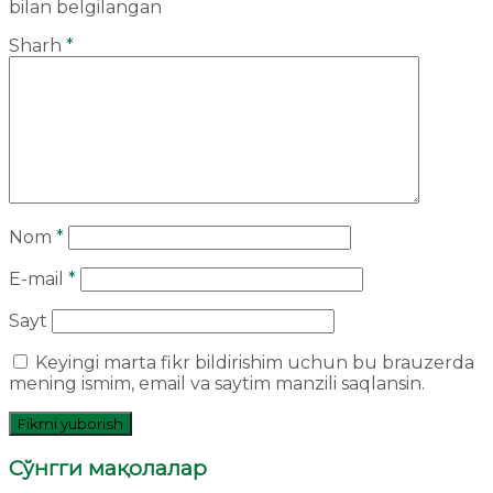
bilan belgilangan
Sharh
*
Nom
*
E-mail
*
Sayt
Keyingi marta fikr bildirishim uchun bu brauzerda
mening ismim, email va saytim manzili saqlansin.
Сўнгги мақолалар