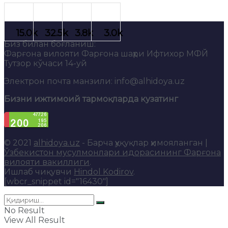
Биз билан боғланиш:
Фарғона вилояти Фарғона шаҳри Ифтихор МФЙ
Тутзор кўчаси 14-уй
Электрон почта манзили: info@alhidoya.uz
Бизни ижтимоий тармоқларда кузатинг
© 2021
alhidoya.uz
- Барча ҳуқуқлар ҳимояланган |
Ўзбекистон мусулмонлари идорасининг Фарғона
вилояти вакиллиги
.
Ишлаб чиқувчи
Hindol Kodirov
.
[wbcr_snippet id="16430"]
No Result
View All Result