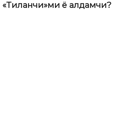
«Тиланчи»ми ё алдамчи?