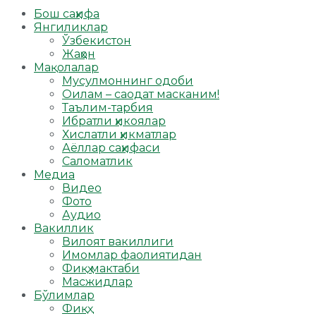
Бош саҳифа
Янгиликлар
Ўзбекистон
Жаҳон
Мақолалар
Мусулмоннинг одоби
Оилам – саодат масканим!
Таълим-тарбия
Ибратли ҳикоялар
Хислатли ҳикматлар
Аёллар саҳифаси
Саломатлик
Медиа
Видео
Фото
Аудио
Вакиллик
Вилоят вакиллиги
Имомлар фаолиятидан
Фиқҳ мактаби
Масжидлар
Бўлимлар
Фиқҳ