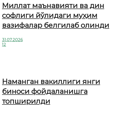
Миллат маънавияти ва дин
софлиги йўлидаги муҳим
вазифалар белгилаб олинди
31.07.2026
12
Наманган вакиллиги янги
биноси фойдаланишга
топширилди