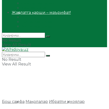
Сийрат ва тарих
Ҳаж ва умра
Жаҳолатга қарши – маърифат!
Мақола
Видеомаъруза
Аудиомаъруза
No Result
View All Result
No Result
View All Result
Бош саҳифа
Мақолалар
Ибратли ҳикоялар