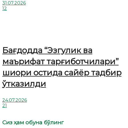
31.07.2026
12
Бағдодда “Эзгулик ва
маърифат тарғиботчилари”
шиори остида сайёр тадбир
ўтказилди
24.07.2026
21
Сиз ҳам обуна бўлинг