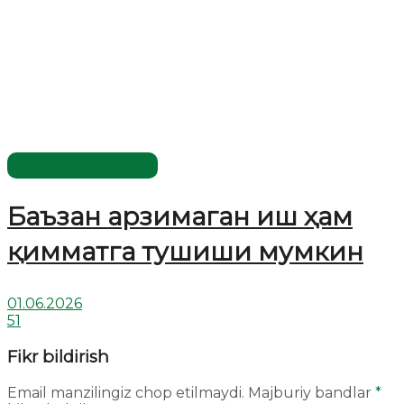
Ибратли ҳикоялар
Баъзан арзимаган иш ҳам
қимматга тушиши мумкин
01.06.2026
51
Fikr bildirish
Email manzilingiz chop etilmaydi.
Majburiy bandlar
*