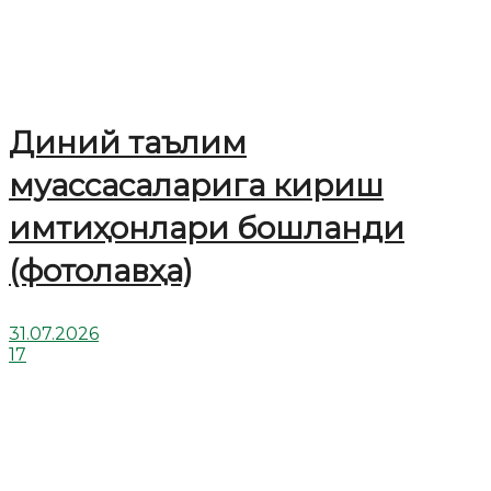
Диний таълим
муассасаларига кириш
имтиҳонлари бошланди
(фотолавҳа)
31.07.2026
17