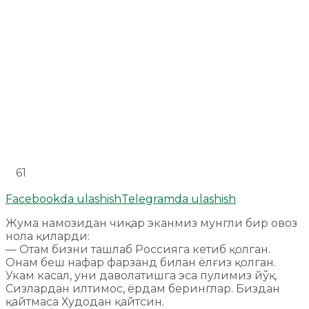
61
Facebookda ulashish
Telegramda ulashish
Жума намозидан чиқар эканмиз мунгли бир овоз
нола қиларди:
— Отам бизни ташлаб Россияга кетиб қолган.
Онам беш нафар фарзанд билан ёлғиз қолган.
Укам касал, уни даволатишга эса пулимиз йўқ.
Сизлардан илтимос, ёрдам беринглар. Биздан
қайтмаса Худодан қайтсин.