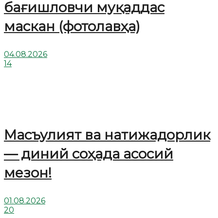
бағишловчи муқаддас
маскан (фотолавҳа)
04.08.2026
14
Масъулият ва натижадорлик
— диний соҳада асосий
мезон!
01.08.2026
20