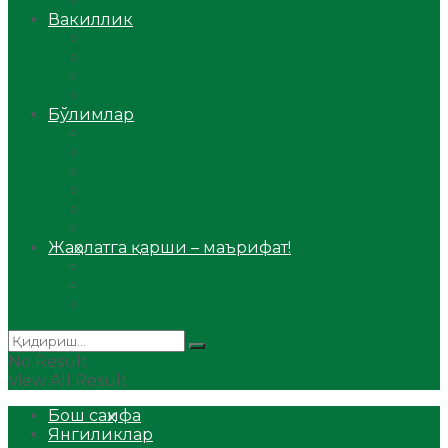
Аудио
Вакиллик
Вилоят вакиллиги
Имомлар фаолиятидан
Фиқҳ мактаби
Масжидлар
Бўлимлар
Фиқҳ
Рамазон
Савол-жавоб
Ислом ва иймон
Сийрат ва тарих
Ҳаж ва умра
Жаҳолатга қарши – маърифат!
Мақола
Видеомаъруза
Аудиомаъруза
No Result
View All Result
Бош саҳифа
Янгиликлар