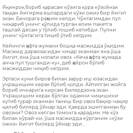
Яқинроқ бориб қарасам кўзига қора кўзойнак
таққан йигирма ёшлардаги кўзи ожиз бир йигит
экан. Бечорага раҳмим келди. Чўнтагимдан пул
чиқариб унинг қўлида турган елим пакетга
ташлай десам у тўлиб-тошиб кетибди. Пулни
унинг чўнтагига тиқиб ўтиб кетдим.
Кейинги ҳафта жумани бошқа масжидда ўқидим.
Масжид дарвозасидан чиқар эканман яна ўша
йигит, яна ўша нолали овоз. «Кеча ҳафта жумада
анча пул тушганди-ку», деб ҳайрон бўлиб
масжиддан чиқиб кетдим.
Эртаси куни биров билан зарур иш юзасидан
учрашишим керак бўлиб қолди. Айтилган жойга
бориб ичкарига кирсам билярдхона экан.
Учрашишим керак бўлган одамни чиқишини
кутиб турар эканман таниш бир овоз бақир-чақир
қилиб билярд ўйнар эди. Қаерда эшитганман бу
овозни? Овоз келган томонга қарадим. Не кўз
билан кўрай-ки, ўша масжидда кўрганим «кўзи
ожиз» йигит билярд ўйнар эди…