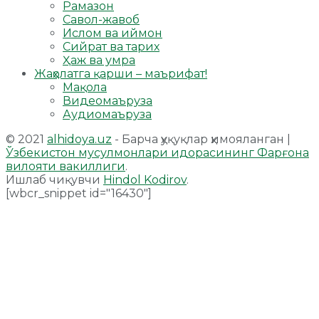
Рамазон
Савол-жавоб
Ислом ва иймон
Сийрат ва тарих
Ҳаж ва умра
Жаҳолатга қарши – маърифат!
Мақола
Видеомаъруза
Аудиомаъруза
© 2021
alhidoya.uz
- Барча ҳуқуқлар ҳимояланган |
Ўзбекистон мусулмонлари идорасининг Фарғона
вилояти вакиллиги
.
Ишлаб чиқувчи
Hindol Kodirov
.
[wbcr_snippet id="16430"]