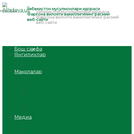
Бош саҳифа
Янгиликлар
Ўзбекистон
Жаҳон
Мақолалар
Мусулмоннинг одоби
Оилам – саодат масканим!
Таълим-тарбия
Ибратли ҳикоялар
Хислатли ҳикматлар
Аёллар саҳифаси
Саломатлик
Медиа
Видео
Фото