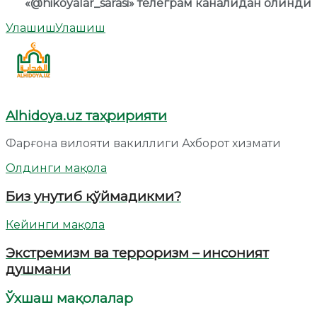
«@hikoyalar_sarasi» телеграм каналидан олинди
Улашиш
Улашиш
Alhidoya.uz таҳририяти
Фарғона вилояти вакиллиги Ахборот хизмати
Олдинги мақола
Биз унутиб қўймадикми?
Кейинги мақола
Экстремизм ва терроризм – инсоният
душмани
Ўхшаш мақолалар