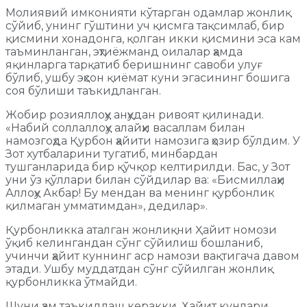
Молиявий имконияти кўтарган одамлар жонлиқ
сўйиб, унинг гўштини уч қисмга тақсимлаб, бир
қисмини хонадонга, қолган икки қисмини эса кам
таъминланган, эҳтиёжманд оилалар ҳамда
яқинларга тарқатиб беришнинг савоби улуғ
бўлиб, ушбу эҳсон қиёмат куни эгасининг бошига
соя бўлиши таъкидланган.
Жобир розияллоҳу анҳудан ривоят қилинади.
«Набий соллаллоҳу алайҳи васаллам билан
намозгоҳда Қурбон ҳайити намозига ҳозир бўлдим. У
Зот хутбаларини тугатиб, минбардан
тушганларида бир қўчқор келтирилди. Бас, у Зот
уни ўз қўллари билан сўйдилар ва: «Бисмиллаҳи
Аллоҳу Акбар! Бу мендан ва менинг қурбонлик
қилмаган умматимдан», дедилар».
Қурбонликка аталган жонлиқни Ҳайит номози
ўқиб келингандан сўнг сўйилиш бошланиб,
учинчи ҳайит куннинг аср намози вақтигача давом
этади. Ушбу муддатдан сўнг сўйилган жонлиқ
қурбонликка ўтмайди.
Шуни ҳам таъкидлаш керакки, Ҳайит кунлари