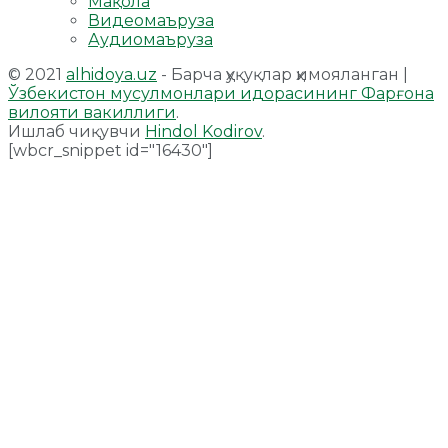
Мақола
Видеомаъруза
Аудиомаъруза
© 2021
alhidoya.uz
- Барча ҳуқуқлар ҳимояланган |
Ўзбекистон мусулмонлари идорасининг Фарғона
вилояти вакиллиги
.
Ишлаб чиқувчи
Hindol Kodirov
.
[wbcr_snippet id="16430"]