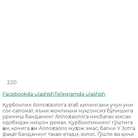
220
Facebookda ulashish
Telegramda ulashish
Қурбонлик Аллоҳ таолога атаб қилингани учун уни
соғ-саломат, яъни жонлиқни нуқсонсиз бўлишига
уриниш банданинг Аллоҳ таолога нисбатан юксак
одобидан нишон демак. Қурбонликнинг гўштига
ҳам, қонига ҳам Аллоҳ таоло муҳтож эмас, балки У Зотга
фақат банданинг тақво етади, холос. Гўшти ва қони