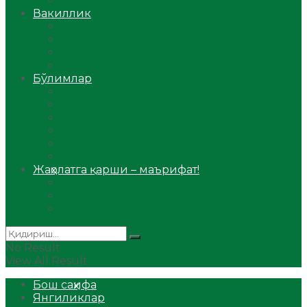
Аудио
Вакиллик
Вилоят вакиллиги
Имомлар фаолиятидан
Фиқҳ мактаби
Масжидлар
Бўлимлар
Фиқҳ
Рамазон
Савол-жавоб
Ислом ва иймон
Сийрат ва тарих
Ҳаж ва умра
Жаҳолатга қарши – маърифат!
Мақола
Видеомаъруза
Аудиомаъруза
No Result
View All Result
Бош саҳифа
Янгиликлар