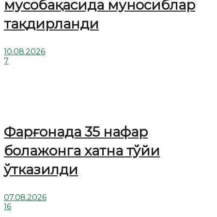
мусобақасида муносиблар
тақдирланди
10.08.2026
7
Фарғонада 35 нафар
болажонга хатна тўйи
ўтказилди
07.08.2026
16