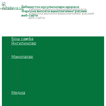
Бош саҳифа
Янгиликлар
Ўзбекистон
Жаҳон
Мақолалар
Мусулмоннинг одоби
Оилам – саодат масканим!
Таълим-тарбия
Ибратли ҳикоялар
Хислатли ҳикматлар
Аёллар саҳифаси
Саломатлик
Медиа
Видео
Фото