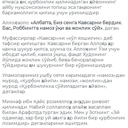
етмаса ҳам, қурбонлик қилинадиган ҳайвоннинг
айбу нуқсонсизини топиш эса тақвонинг
баркамоллиги қилиш учун уринишдир.
Аллоҳ таоло:
«Албатта, Биз сенга Кавсарни бердик.
Бас, Роббингга намоз ўқи ва жонлик сўй»
, деган.
Муфассирлар «Кавсар»ни «кўп яхшилик» деб
тафсир қилишган. Кавсарни берган Аллоҳга ҳар
қанча шукур қилса, шунча оз. Аллоҳнинг Ўзи учун
ибодат қилиб, намоз ўқиш, фақат Худонинг
йўлида жонлик сўйиб, бева-бечораларни
тўйдириш ҳам шукурнинг бир кўринишидир.
Уламоларимиз ушбу ояти каримадаги «намоз»дан
мурод, «Қурбон ҳайити» намози, «жонлик»дан
мурод «Қурбонликка сўйиладиган ҳайвон»,
деганлар.
Михнаф ибн Қайс розияллоҳу анҳудан ривоят
қилинади. Набий соллаллоҳу алайҳи васаллам
билан Арафотда турган эдик. Мен у Зотнинг: «Эй
одамлар, хар бир уй аҳлига ҳар йили бир қурбонлик
лозимдир» деганларини эшитдим.