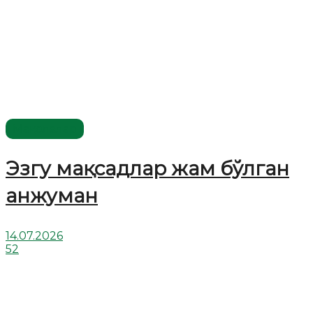
Мақолалар
Эзгу мақсадлар жам бўлган
анжуман
14.07.2026
52