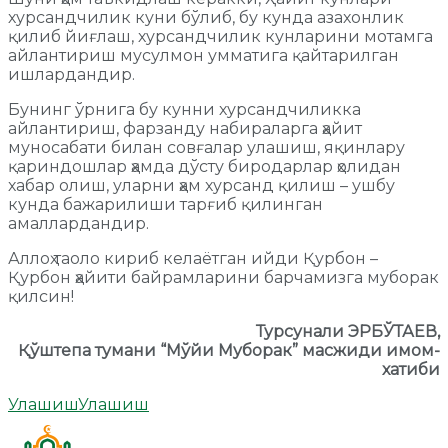
хурсандчилик куни бўлиб, бу кунда азахонлик
қилиб йиғлаш, хурсандчилик кунларини мотамга
айлантириш мусулмон умматига қайтарилган
ишлардандир.
Бунинг ўрнига бу кунни хурсандчиликка
айлантириш, фарзанду набираларга ҳайит
муносабати билан совғалар улашиш, яқинлару
қариндошлар ҳамда дўсту биродарлар ҳолидан
хабар олиш, уларни ҳам хурсанд қилиш – ушбу
кунда бажарилиши тарғиб қилинган
амаллардандир.
Аллоҳ таоло кириб келаётган ийди Қурбон –
Қурбон ҳайити байрамларини барчамизга муборак
қилсин!
Турсунали ЭРБЎТАЕВ,
Қўштепа тумани “Мўйи Муборак” масжиди имом-
хатиби
Улашиш
Улашиш