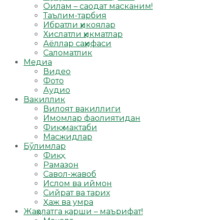
Оилам – саодат масканим!
Таълим-тарбия
Ибратли ҳикоялар
Хислатли ҳикматлар
Аёллар саҳифаси
Саломатлик
Медиа
Видео
Фото
Аудио
Вакиллик
Вилоят вакиллиги
Имомлар фаолиятидан
Фиқҳ мактаби
Масжидлар
Бўлимлар
Фиқҳ
Рамазон
Савол-жавоб
Ислом ва иймон
Сийрат ва тарих
Ҳаж ва умра
Жаҳолатга қарши – маърифат!