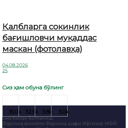
Қалбларга сокинлик
бағишловчи муқаддас
маскан (фотолавҳа)
04.08.2026
25
Сиз ҳам обуна бўлинг
Биз билан боғланиш:
Фарғона вилояти Фарғона шаҳри Ифтихор МФЙ