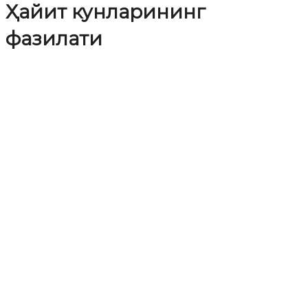
Ҳайит кунларининг
фазилати