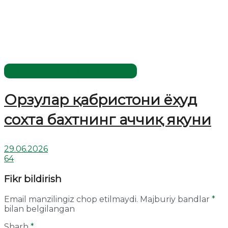
Жаҳолатга қарши - маърифат!
Орзулар қабристони ёхуд
сохта бахтнинг аччиқ якуни
29.06.2026
64
Fikr bildirish
Email manzilingiz chop etilmaydi.
Majburiy bandlar
*
bilan belgilangan
Sharh
*