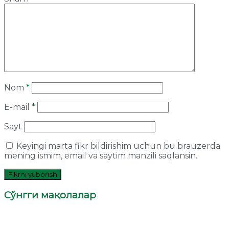
Nom
*
E-mail
*
Sayt
Keyingi marta fikr bildirishim uchun bu brauzerda
mening ismim, email va saytim manzili saqlansin.
Сўнгги мақолалар