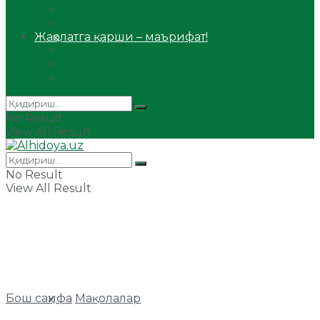
Сийрат ва тарих
Ҳаж ва умра
Жаҳолатга қарши – маърифат!
Мақола
Видеомаъруза
Аудиомаъруза
No Result
View All Result
No Result
View All Result
Бош саҳифа
Мақолалар