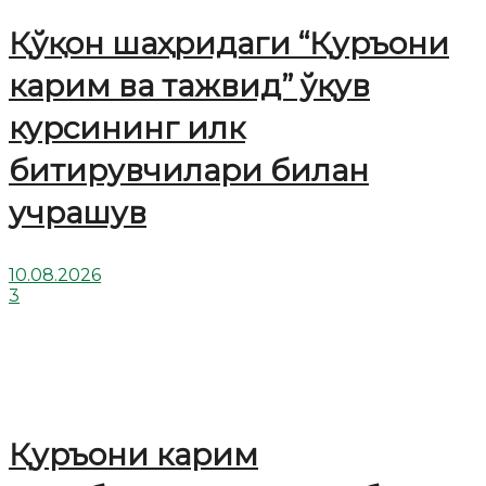
Қўқон шаҳридаги “Қуръони
карим ва тажвид” ўқув
курсининг илк
битирувчилари билан
учрашув
10.08.2026
3
Қуръони карим