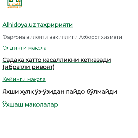
Alhidoya.uz таҳририяти
Фарғона вилояти вакиллиги Ахборот хизмати
Олдинги мақола
Садақа ҳатто касалликни кетказади
(ибратли ривоят)
Кейинги мақола
Яхши хулқ ўз-ўзидан пайдо бўлмайди
Ўхшаш мақолалар