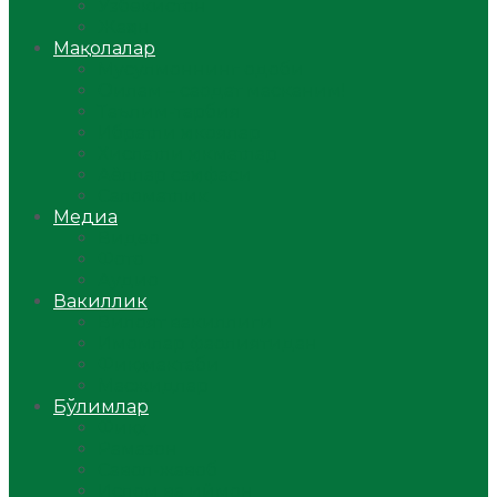
Ўзбекистон
Жаҳон
Мақолалар
Мусулмоннинг одоби
Оилам – саодат масканим!
Таълим-тарбия
Ибратли ҳикоялар
Хислатли ҳикматлар
Аёллар саҳифаси
Саломатлик
Медиа
Видео
Фото
Аудио
Вакиллик
Вилоят вакиллиги
Имомлар фаолиятидан
Фиқҳ мактаби
Масжидлар
Бўлимлар
Фиқҳ
Рамазон
Савол-жавоб
Ислом ва иймон