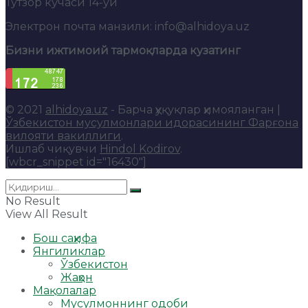
Тутзор кўчаси 14-уй
Электрон почта манзили: info@alhidoya.uz
Бизни ижтимоий тармоқларда кузатинг
© 2021
alhidoya.uz
- Барча ҳуқуқлар ҳимояланган |
Ўзбекистон мусулмонлари идорасининг Фарғона
вилояти вакиллиги
.
Ишлаб чиқувчи
Hindol Kodirov
.
[wbcr_snippet id="16430"]
No Result
View All Result
Бош саҳифа
Янгиликлар
Ўзбекистон
Жаҳон
Мақолалар
Мусулмоннинг одоби