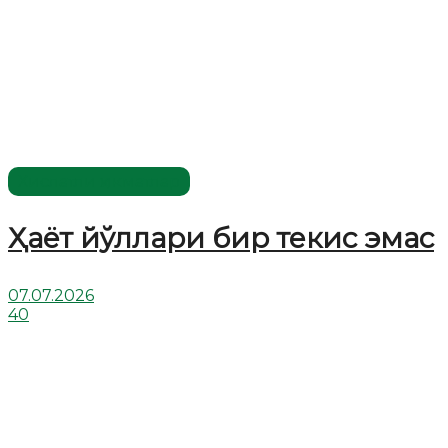
Хислатли ҳикматлар
Ҳаёт йўллари бир текис эмас
07.07.2026
40