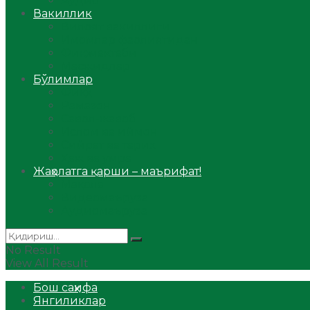
Аудио
Вакиллик
Вилоят вакиллиги
Имомлар фаолиятидан
Фиқҳ мактаби
Масжидлар
Бўлимлар
Фиқҳ
Рамазон
Савол-жавоб
Ислом ва иймон
Сийрат ва тарих
Ҳаж ва умра
Жаҳолатга қарши – маърифат!
Мақола
Видеомаъруза
Аудиомаъруза
No Result
View All Result
Бош саҳифа
Янгиликлар