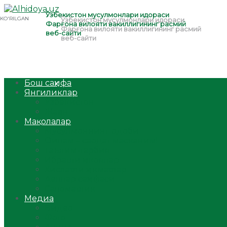
Бош саҳифа
Янгиликлар
Ўзбекистон
Жаҳон
Мақолалар
Мусулмоннинг одоби
Оилам – саодат масканим!
Таълим-тарбия
Ибратли ҳикоялар
Хислатли ҳикматлар
Аёллар саҳифаси
Саломатлик
Медиа
Видео
Фото