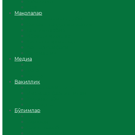
Ўзбекистон
Жаҳон
Мақолалар
Мусулмоннинг одоби
Оилам – саодат масканим!
Таълим-тарбия
Ибратли ҳикоялар
Хислатли ҳикматлар
Аёллар саҳифаси
Саломатлик
Медиа
Видео
Фото
Аудио
Вакиллик
Вилоят вакиллиги
Имомлар фаолиятидан
Фиқҳ мактаби
Масжидлар
Бўлимлар
Фиқҳ
Рамазон
Савол-жавоб
Ислом ва иймон