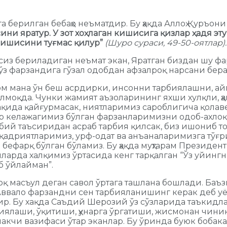
а берилган бебаҳо неъматдир. Бу ҳақда Аллоҳ Қуръон
ни яратур. У зот хоҳлаган кишисига қизлар ҳадя эту
 кишисини туғмас қилур”
(Шуро сураси, 49-50-оятлар).
зсиз бериладиган неъмат экан, Яратган биздан шу ф
на ўз фарзандига гўзал одобдан афзалроқ нарсани бер
мана ўн беш асрдирки, инсонни тарбиялашни, айниқ
лмоқда. Чунки жамият аъзоларининг яхши хулқли, ҳа
қида қайғурмасак, ниятларимиз сароблигича қолав
ар келажагимиз бўлган фарзанларимизни одоб-ахлоқ
лбий таъсиридан асраб тарбия қилсак, биз ишониб т
қадриятларимиз, урф-одат ва анъаналаримизга тўғр
бефарқ бўлган бўламиз. Бу ҳақда муҳтарам Президен
арда халқимиз ўртасида кенг тарқалган “Ўз уйингни 
б ўйлайман”.
масъул деган савол ўртага ташлана бошлади. Баъзил
ввало фарзандни сен тарбияланишинг керак деб уёқ
р. Бу хақда Саъдий Шерозий ўз сўзларида таъкидла
иялаши, ўқитиши, ҳунарга ўргатиши, жисмонан чини
кўмакчи вазифаси ўтар эканлар. Бу ўринда буюк боб