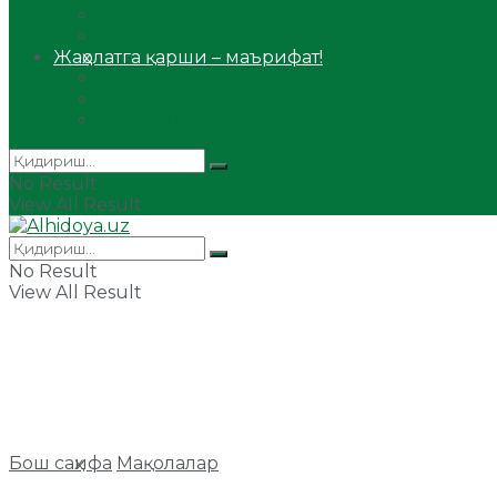
Сийрат ва тарих
Ҳаж ва умра
Жаҳолатга қарши – маърифат!
Мақола
Видеомаъруза
Аудиомаъруза
No Result
View All Result
No Result
View All Result
Бош саҳифа
Мақолалар