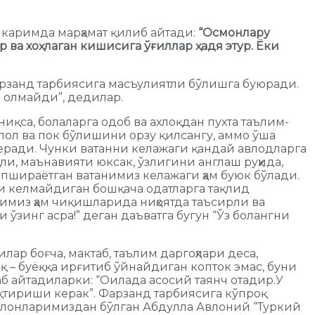
и каримда марҳамат қилиб айтади:
“Осмонлару
р ва хоҳлаган кишисига ўғиллар ҳадя этур. Ёки
арзанд тарбиясига масъулиятли бўлишга буюради.
а олмайди”, дедилар.
са, болаларга одоб ва ахлоқдан пухта таълим-
лол ва пок бўлишини орзу қилсангу, аммо ўша
еради. Чунки ватанни келажаги қандай авлодларга
ли, маънавияти юксак, ўзлигини англаш руҳида,
опшираётган ватанимиз келажаги ҳам буюк бўлади.
и келмайдиган бошқача одатларга тақлид
тимиз ҳам чиқишларида ниҳоятда таъсирли ва
ўзинг асра!” деган даъватга бугун “Ўз болангни
ар боғча, мактаб, таълим даргоҳлари деса,
 – буёққа ирғитиб ўйнайдиган копток эмас, буни
б айтадиларки: “Оилада асосий таянч отадир.У
қтириши керак”. Фарзанд тарбиясига кўпроқ
акалонларимиздан бўлган Абдулла Авлоний “Туркий