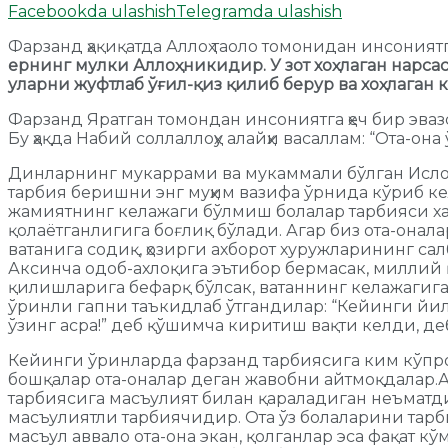
Facebookda ulashish
Telegramda ulashish
Фарзанд ҳақиқатда Аллоҳ таоло томонидан инсониятг
ернинг мулки Аллоҳникидир. У зот хоҳлаган нарсаси
уларни жуфтлаб ўғил-қиз қилиб берур ва хоҳлаган
Фарзанд Яратган томондан инсониятга ҳеч бир эва
Бу ҳақда Набий соллаллоҳу алайҳи васаллам: “Ота-о
Динларнинг мукаррами ва мукаммали бўлган Ислом 
тарбия беришни энг муҳим вазифа ўрнида кўриб ке
жамиятнинг келажаги бўлмиш болалар тарбияси ха
қолаётганлигига боғлиқ бўлади. Агар биз ота-онал
ватанига содиқ, ҳозирги ахборот хуружларининг са
Аксинча одоб-ахлоқига эътибор бермасак, миллий 
қилишларига бефарқ бўлсак, ватаннинг келажагига 
ўринли гапни таъкидлаб ўтгандилар: “Кейинги йилл
ўзинг асра!” деб қўшимча киритиш вақти келди, де
Кейинги ўринларда фарзанд тарбиясига ким кўпроқ 
бошқалар ота-оналар деган жавобни айтмоқдалар.А
тарбиясига масъулият билан қараладиган неъматди
масъулиятли тарбиячидир. Ота ўз болаларини тарб
масъул аввало ота-она экан, қолганлар эса фақат 