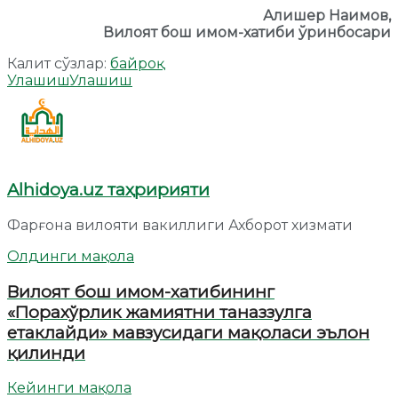
Алишер Наимов,
Вилоят бош имом-хатиби ўринбосари
Калит сўзлар:
байроқ
Улашиш
Улашиш
Alhidoya.uz таҳририяти
Фарғона вилояти вакиллиги Ахборот хизмати
Олдинги мақола
Вилоят бош имом-хатибининг
«Порахўрлик жамиятни таназзулга
етаклайди» мавзусидаги мақоласи эълон
қилинди
Кейинги мақола