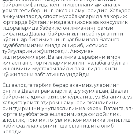
байрам сифатида кенг нишонлани ҳам ана шу
ҳурмат-эътиборнинг юксак намунасидир. Халқаро
анжуманларда, спорт мусобақаларида ва хориж
юртларда бўлганимизда элчихона ва консуллик
идораларида Ўзбекистонимизнинг рамзи
сифатида Давлат байроғи ҳилпираб турганини
кўриш ҳар биримизнинг қалбимизда Ватанга
муҳаббатимизни янада ошириб, ифтихор
туйғуларини жўштиради. Анжуман
иштирокчилари, Ватанимиз шарафини ҳимоя
қилаётган спортчиларимизнинг ғалабага бўлган
ишончини мустаҳкамлайди ва янгидан янги
чўққиларни забт этишга ундайди.
Ёш авлодга тарбия берар эканмиз, уларнинг
онгига Давлат рамзларига, шу жумладан, Давлат
байроғига ҳурмат-эҳтиром кўрсатиш, ўз Ватанига, ўз
халқига ҳурмат-эҳтиром намунаси эканлигини
сингдиришни унутмаслигимиз керак. Ватанга, эл-
юртга муҳаббат эса ёшларимизда фидойилик,
ҳалоллик, поклик, тотувлик, комилликка интилиш
каби фазилатларнинг шаклланишига олиб
келади.