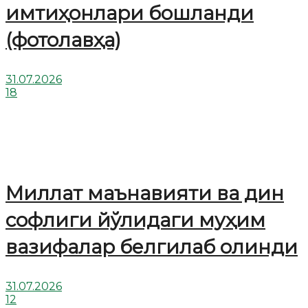
имтиҳонлари бошланди
(фотолавҳа)
31.07.2026
18
Миллат маънавияти ва дин
софлиги йўлидаги муҳим
вазифалар белгилаб олинди
31.07.2026
12