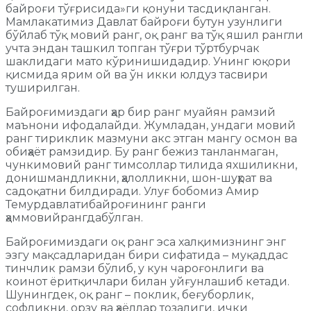
байроғи тўғрисида»ги қонуни тасдиқланган.
Мамлакатимиз Давлат байроғи бутун узунлиги
бўйлаб тўқ мовий ранг, оқ ранг ва тўқ яшил рангли
учта эндан ташкил топган тўғри тўртбурчак
шаклидаги мато кўринишидадир. Унинг юқори
қисмида ярим ой ва ўн икки юлдуз тасвири
туширилган.
Байроғимиздаги ҳар бир ранг муайян рамзий
маънони ифодалайди. Жумладан, ундаги мовий
ранг тириклик мазмуни акс этган мангу осмон ва
обиҳаёт рамзидир. Бу ранг бежиз танланмаган,
чункимовий ранг тимсоллар тилида яхшиликни,
донишмандликни, ҳалолликни, шон-шуҳрат ва
садоқатни билдиради. Улуғ бобомиз Амир
Темурдавлатибайроғининг ранги
ҳаммовийрангдабўлган.
Байроғимиздаги оқ ранг эса халқимизнинг энг
эзгу мақсадларидан бири сифатида – муқаддас
тинчлик рамзи бўлиб, у кун чароғонлиги ва
коинот ёритқичлари билан уйғунлашиб кетади.
Шунингдек, оқ ранг – поклик, беғуборлик,
софликни, орзу ва ҳаёллар тозалиги, ички