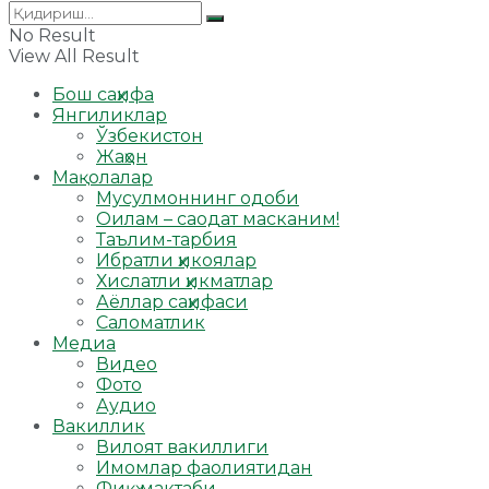
No Result
View All Result
Бош саҳифа
Янгиликлар
Ўзбекистон
Жаҳон
Мақолалар
Мусулмоннинг одоби
Оилам – саодат масканим!
Таълим-тарбия
Ибратли ҳикоялар
Хислатли ҳикматлар
Аёллар саҳифаси
Саломатлик
Медиа
Видео
Фото
Аудио
Вакиллик
Вилоят вакиллиги
Имомлар фаолиятидан
Фиқҳ мактаби