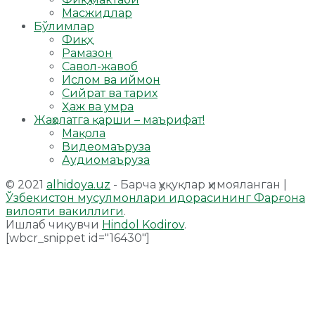
Масжидлар
Бўлимлар
Фиқҳ
Рамазон
Савол-жавоб
Ислом ва иймон
Сийрат ва тарих
Ҳаж ва умра
Жаҳолатга қарши – маърифат!
Мақола
Видеомаъруза
Аудиомаъруза
© 2021
alhidoya.uz
- Барча ҳуқуқлар ҳимояланган |
Ўзбекистон мусулмонлари идорасининг Фарғона
вилояти вакиллиги
.
Ишлаб чиқувчи
Hindol Kodirov
.
[wbcr_snippet id="16430"]