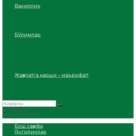
Аудио
Вакиллик
Вилоят вакиллиги
Имомлар фаолиятидан
Фиқҳ мактаби
Масжидлар
Бўлимлар
Фиқҳ
Рамазон
Савол-жавоб
Ислом ва иймон
Сийрат ва тарих
Ҳаж ва умра
Жаҳолатга қарши – маърифат!
Мақола
Видеомаъруза
Аудиомаъруза
No Result
View All Result
Бош саҳифа
Янгиликлар