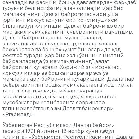
саналади ва расмий, бошқа давлатлардан фарқлаб
турувчи белгисифатида тан олинади. Ҳар бир
мамлакатнинг Давлат байроғи тасвири ўша
юртнинг махсус қонуни ёки конституцияси
биланқабул қилинади. Давлат байроғи ҳар бир
мустақил мамлакатнинг суверенитети рамзидир.
Давлат байроғи давлат муассасалари,
элчихоналар, консулликлар, ваколатхоналар,
божхоналар ва бошқаҳукумат биноларида қад
ростлаб туради. Ҳар бир халқ ўзининг миллий
байрамларида ўз мамлакатинингДавлат
байроғини кўтаради. Хорижий элчихоналар,
консулликлар ва бошқа идоралар эса ўз
мамлакатлари байроғини кўтаришади. Давлатлар
раҳбарларининг бошқа мамлакатларга уюштирган
ташрифлари чоғидаги ўзаро учрашув
маросимларида, шунингдек, халқаро спорт
мусобақалари ғолибларига совринлар
топширилаётганда ҳам Давлат байроқлари
кўтарилади.
Ўзбекистан Республикаси Давлат байроғи
тасвири 1991 йилнинг 18 ноябр куни қабул
қилинган «Ўзбекистон Республикасининг Давлат