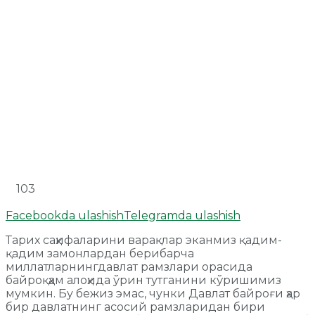
103
Facebookda ulashish
Telegramda ulashish
Тарих саҳифаларини варақлар эканмиз қадим-
қадим замонлардан берибарча
миллатларнингдавлат рамзлари орасида
байроқҳам алоҳида ўрин тутганини кўришимиз
мумкин. Бу бежиз эмас, чунки Давлат байроғи ҳар
бир давлатнинг асосий рамзларидан бири