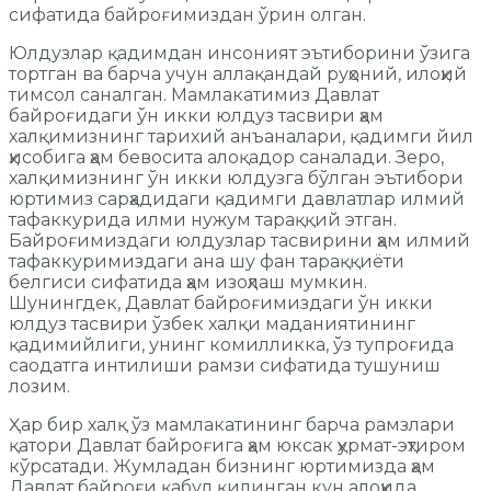
сифатида байроғимиздан ўрин олган.
Юлдузлар қадимдан инсоният эътиборини ўзига
тортган ва барча учун аллақандай руҳоний, илоҳий
тимсол саналган. Мамлакатимиз Давлат
байроғидаги ўн икки юлдуз тасвири ҳам
халқимизнинг тарихий анъаналари, қадимги йил
ҳисобига ҳам бевосита алоқадор саналади. Зеро,
халқимизнинг ўн икки юлдузга бўлган эътибори
юртимиз сарҳадидаги қадимги давлатлар илмий
тафаккурида илми нужум тараққий этган.
Байроғимиздаги юлдузлар тасвирини ҳам илмий
тафаккуримиздаги ана шу фан тараққиёти
белгиси сифатида ҳам изоҳлаш мумкин.
Шунингдек, Давлат байроғимиздаги ўн икки
юлдуз тасвири ўзбек халқи маданиятининг
қадимийлиги, унинг комилликка, ўз тупроғида
саодатга интилиши рамзи сифатида тушуниш
лозим.
Ҳар бир халқ ўз мамлакатининг барча рамзлари
қатори Давлат байроғига ҳам юксак ҳурмат-эҳтиром
кўрсатади. Жумладан бизнинг юртимизда ҳам
Давлат байроғи қабул қилинган кун алоҳида