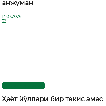
анжуман
14.07.2026
52
Хислатли ҳикматлар
Ҳаёт йўллари бир текис эмас