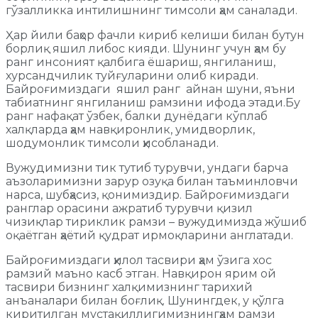
гўзалликка интилишнинг тимсоли ҳам саналади.
Ҳар йили баҳор фачли кириб келиши билан бутун
борлиқ яшил либос кияди. Шунинг учун ҳам бу
ранг инсоният қалбига ёшариш, янгиланиш,
хурсандчилик туйғуларини олиб киради.
Байроғимиздаги яшил ранг айнан шуни, яъни
табиатнинг янгиланиш рамзини ифода этади.Бу
ранг нафақат ўзбек, балки дунёдаги кўплаб
халқларда ҳам навқиронлик, умидворлик,
шодумонлик тимсоли ҳисобланади.
Вужудимизни тик тутиб турувчи, ундаги барча
аъзоларимизни зарур озуқа билан таъминловчи
нарса, шубҳасиз, қонимиздир. Байроғимиздаги
ранглар орасини ажратиб турувчи қизил
чизиқлар тириклик рамзи – вужудимизда жўшиб
оқаётган ҳаётий қудрат ирмоқларини англатади.
Байроғимиздаги ҳилол тасвири ҳам ўзига хос
рамзий маъно касб этган. Навқирон ярим ой
тасвири бизнинг халқимизнинг тарихий
анъаналари билан боғлиқ. Шунингдек, у қўлга
киритилган мустақиллигимизнингҳам рамзи