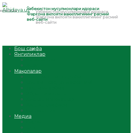
Бош саҳифа
Янгиликлар
Ўзбекистон
Жаҳон
Мақолалар
Мусулмоннинг одоби
Оилам – саодат масканим!
Таълим-тарбия
Ибратли ҳикоялар
Хислатли ҳикматлар
Аёллар саҳифаси
Саломатлик
Медиа
Видео
Фото