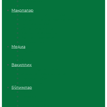
Ўзбекистон
Жаҳон
Мақолалар
Мусулмоннинг одоби
Оилам – саодат масканим!
Таълим-тарбия
Ибратли ҳикоялар
Хислатли ҳикматлар
Аёллар саҳифаси
Саломатлик
Медиа
Видео
Фото
Аудио
Вакиллик
Вилоят вакиллиги
Имомлар фаолиятидан
Фиқҳ мактаби
Масжидлар
Бўлимлар
Фиқҳ
Рамазон
Савол-жавоб
Ислом ва иймон