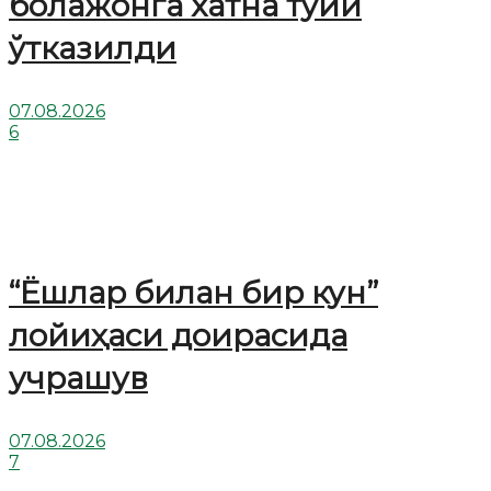
болажонга хатна тўйи
ўтказилди
07.08.2026
6
“Ёшлар билан бир кун”
лойиҳаси доирасида
учрашув
07.08.2026
7