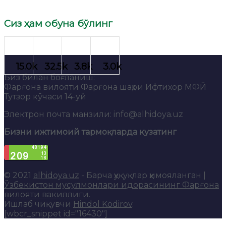
Сиз ҳам обуна бўлинг
Биз билан боғланиш:
Фарғона вилояти Фарғона шаҳри Ифтихор МФЙ
Тутзор кўчаси 14-уй
Электрон почта манзили: info@alhidoya.uz
Бизни ижтимоий тармоқларда кузатинг
© 2021
alhidoya.uz
- Барча ҳуқуқлар ҳимояланган |
Ўзбекистон мусулмонлари идорасининг Фарғона
вилояти вакиллиги
.
Ишлаб чиқувчи
Hindol Kodirov
.
[wbcr_snippet id="16430"]