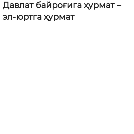
Давлат байроғига ҳурмат –
эл-юртга ҳурмат