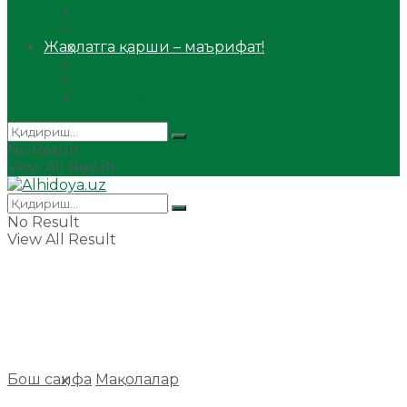
Сийрат ва тарих
Ҳаж ва умра
Жаҳолатга қарши – маърифат!
Мақола
Видеомаъруза
Аудиомаъруза
No Result
View All Result
No Result
View All Result
Бош саҳифа
Мақолалар