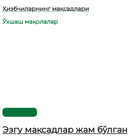
Ҳизбчиларнинг мақсадлари
Ўхшаш мақолалар
Мақолалар
Эзгу мақсадлар жам бўлган