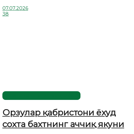
07.07.2026
38
Жаҳолатга қарши - маърифат!
Орзулар қабристони ёхуд
сохта бахтнинг аччиқ якуни