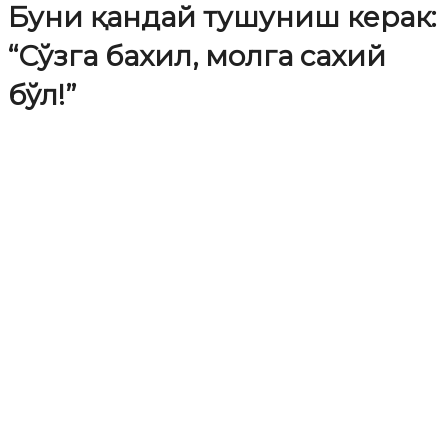
Буни қандай тушуниш керак:
“Сўзга бахил, молга сахий
бўл!”