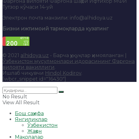
Фарғона вилояти Фарғона шаҳри Ифтихор МФЙ
Тутзор кўчаси 14-уй
Электрон почта манзили: info@alhidoya.uz
Бизни ижтимоий тармоқларда кузатинг
© 2021
alhidoya.uz
- Барча ҳуқуқлар ҳимояланган |
Ўзбекистон мусулмонлари идорасининг Фарғона
вилояти вакиллиги
.
Ишлаб чиқувчи
Hindol Kodirov
.
[wbcr_snippet id="16430"]
No Result
View All Result
Бош саҳифа
Янгиликлар
Ўзбекистон
Жаҳон
Мақолалар