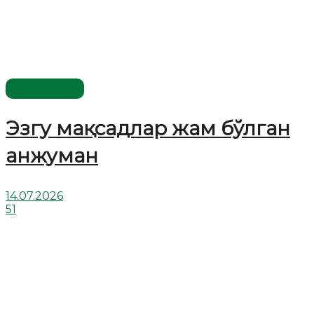
Мақолалар
Эзгу мақсадлар жам бўлган
анжуман
14.07.2026
51