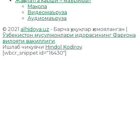
Жаҳолатга қарши – маърифат!
Мақола
Видеомаъруза
Аудиомаъруза
© 2021
alhidoya.uz
- Барча ҳуқуқлар ҳимояланган |
Ўзбекистон мусулмонлари идорасининг Фарғона
вилояти вакиллиги
.
Ишлаб чиқувчи
Hindol Kodirov
.
[wbcr_snippet id="16430"]