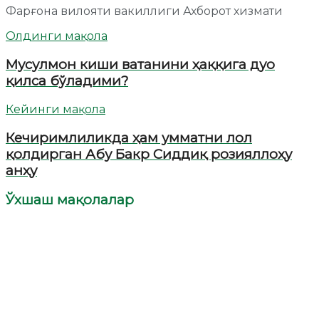
Фарғона вилояти вакиллиги Ахборот хизмати
Олдинги мақола
Мусулмон киши ватанини ҳаққига дуо
қилса бўладими?
Кейинги мақола
Кечиримлиликда ҳам умматни лол
қолдирган Абу Бакр Сиддиқ розияллоҳу
анҳу
Ўхшаш мақолалар