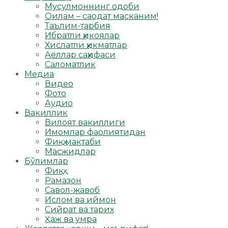
Мусулмоннинг одоби
Оилам – саодат масканим!
Таълим-тарбия
Ибратли ҳикоялар
Хислатли ҳикматлар
Аёллар саҳифаси
Саломатлик
Медиа
Видео
Фото
Аудио
Вакиллик
Вилоят вакиллиги
Имомлар фаолиятидан
Фиқҳ мактаби
Масжидлар
Бўлимлар
Фиқҳ
Рамазон
Савол-жавоб
Ислом ва иймон
Сийрат ва тарих
Ҳаж ва умра