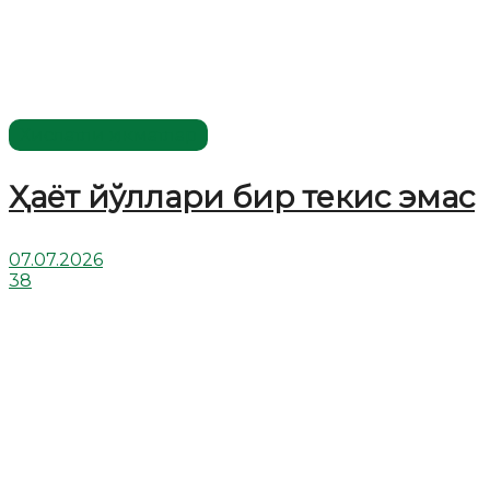
Хислатли ҳикматлар
Ҳаёт йўллари бир текис эмас
07.07.2026
38