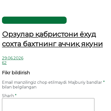
Жаҳолатга қарши - маърифат!
Орзулар қабристони ёхуд
сохта бахтнинг аччиқ якуни
29.06.2026
62
Fikr bildirish
Email manzilingiz chop etilmaydi.
Majburiy bandlar
*
bilan belgilangan
Sharh
*