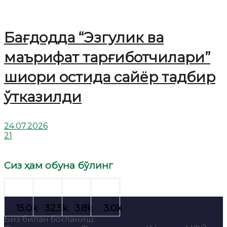
Бағдодда “Эзгулик ва
маърифат тарғиботчилари”
шиори остида сайёр тадбир
ўтказилди
24.07.2026
21
Сиз ҳам обуна бўлинг
Биз билан боғланиш: