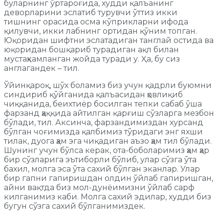
буларнинг ўртароғида, худди қалъанинг
деворларини эслатиб турувчи ўттиз икки
тишнинг орасида осма кўприкларни ифода
қилувчи, икки лабнинг ортидан қўним топган.
Юқоридан шифтни эслатадиган танглай остида ва
юқоридан бошқариб турадиган ақл билан
мустаҳкамланган жойда туради у. Ҳа, бу сиз
англагандек – тил.
Ўйинқароқ, шўх боламиз биз учун қадрли буюмни
синдириб қўйганида қалъасидан ҳовлиқиб
чиққанида, беихтиёр босилган тепки сабаб ўша
фарзанд ҳаққида айтилган қарғиш сўзларга мезбон
бўлади, тил. Аксинча, фарзандимиздан хурсанд
бўлган чоғимизда қалбимиз тўридаги энг яхши
тилак, дуога ҳам эга чиқадиган аъзо ҳам тил бўлади.
Шунинг учун бўлса керак, ота-боболаримиз ҳам ҳар
бир сўзларига эътиборли бўлиб, улар сўзга ўта
бахил, молга эса ўта сахий бўлган эканлар. Улар
бир гапни гапиришдан олдин ўйлаб гапиришган,
айни вақтда биз мол-дунёимизни ўйлаб сарф
килганимиз каби. Молга сахий эдилар, худди биз
бугун сўзга сахий бўлганимиздек.