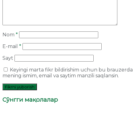
Nom
*
E-mail
*
Sayt
Keyingi marta fikr bildirishim uchun bu brauzerda
mening ismim, email va saytim manzili saqlansin.
Сўнгги мақолалар