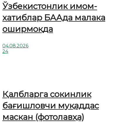
Ўзбекистонлик имом-
хатиблар БААда малака
оширмоқда
04.08.2026
24
Қалбларга сокинлик
бағишловчи муқаддас
маскан (фотолавҳа)