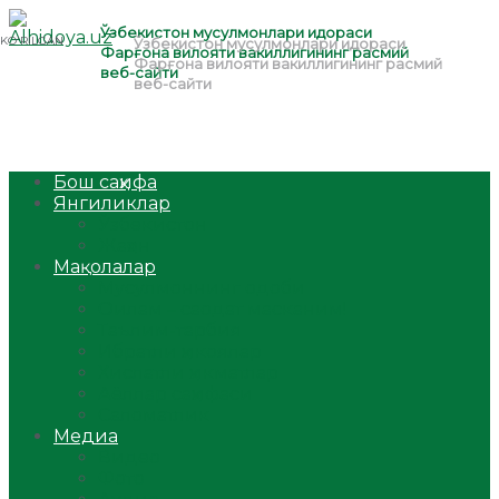
Бош саҳифа
Янгиликлар
Ўзбекистон
Жаҳон
Мақолалар
Мусулмоннинг одоби
Оилам – саодат масканим!
Таълим-тарбия
Ибратли ҳикоялар
Хислатли ҳикматлар
Аёллар саҳифаси
Саломатлик
Медиа
Видео
Фото