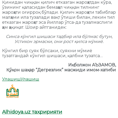
Қинидан чиққан қилич етказган жароҳатдан кўра,
ўзининг қаласидан бемаҳал чиққан тилнинг
жароҳати оғирроқ бўлади. Қилич жароҳати табиблар
малҳами ила тузалади вақт ўтиши билан, лекин тил
етказган жароҳат эса йиллар ўтса-да тузалмаслиги
ҳам ҳақиқат. Шоир айтганидек:
Синса кўнгил шишаси тадбир ила бўлмас бутун,
Устихон эрмаски, они рост қилса мўмиё.
Кўнгил бир суяк бўлсаки, суякни мўмиё
тузатгандай кўнгил шишаси, қалбни тузатса…
Иқболжон АЪЗАМОВ,
Қўқон шаҳар “Дегрезлик” масжиди имом-хатиби
Улашиш
Улашиш
Alhidoya.uz таҳририяти