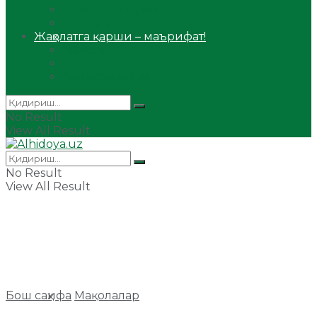
Сийрат ва тарих
Ҳаж ва умра
Жаҳолатга қарши – маърифат!
Мақола
Видеомаъруза
Аудиомаъруза
No Result
View All Result
No Result
View All Result
Бош саҳифа
Мақолалар