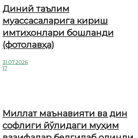
Диний таълим
муассасаларига кириш
имтиҳонлари бошланди
(фотолавҳа)
31.07.2026
17
Миллат маънавияти ва дин
софлиги йўлидаги муҳим
вазифалар белгилаб олинди