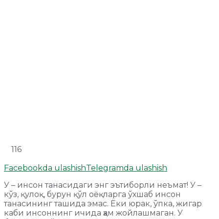
116
Facebookda ulashish
Telegramda ulashish
У – инсон танасидаги энг эътиборли неъмат! У –
кўз, қулоқ, бурун қўл оёқларга ўхшаб инсон
танасининг ташида эмас. Ёки юрак, ўпка, жигар
каби инсоннинг ичида ҳам жойлашмаган. У