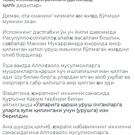
қил!»
дедилар».
Демак, ота-онанинг хизмати ҳам жиҳод бўлиши
мумкин экан.
Исломнинг дастлабки ўн уч йили давомида
Расулуллоҳ соллаллоҳу алайҳи васаллам бошлиқ
саҳобалар Маккаи Мукаррамада юқорида зикр
қилинган қитол-уруш маъноси бўлмаган жиҳодни
олиб бордилар.
Ўша вақтда Аллоҳ таоло мусулмонларга
мушрикларга қарши куч ишлатишни ман қилган
эди. Шу билан бирга, улардан етган азоб уқубат ва
озорларга сабр қилишга амр қилган ҳам эди.
Фақатгина, ҳижратнинг иккинчи санасида
Қуръони Карим таъбири билан
айтилганда
«Ўзларига қарши уруш очганларга
уларга зулм қилингани учун (урушга) изн
берилди»
.
Ана шундоқ қилиб, ҳижрати набавиянинг иккинчи
санасидагина Аллоҳ таоло мусулмонларга