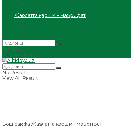
Сийрат ва тарих
Ҳаж ва умра
Жаҳолатга қарши – маърифат!
Мақола
Видеомаъруза
Аудиомаъруза
No Result
View All Result
No Result
View All Result
Бош саҳифа
Жаҳолатга қарши - маърифат!