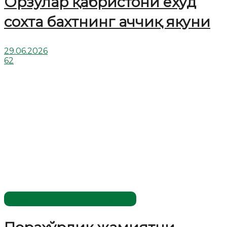
Орзулар қабристони ёхуд
сохта бахтнинг аччиқ якуни
29.06.2026
62
Жаҳолатга қарши - маърифат!