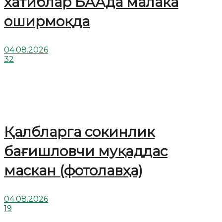
хатиблар БААда малака
оширмоқда
04.08.2026
32
Қалбларга сокинлик
бағишловчи муқаддас
маскан (фотолавҳа)
04.08.2026
19