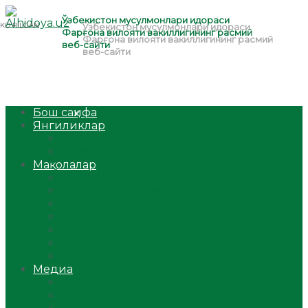
Бош саҳифа
Янгиликлар
Ўзбекистон
Жаҳон
Мақолалар
Мусулмоннинг одоби
Оилам – саодат масканим!
Таълим-тарбия
Ибратли ҳикоялар
Хислатли ҳикматлар
Аёллар саҳифаси
Саломатлик
Медиа
Видео
Фото