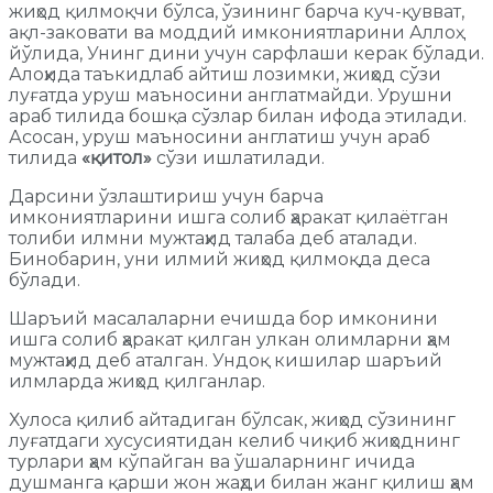
жиҳод қилмоқчи бўлса, ўзининг барча куч-қувват,
ақл-заковати ва моддий имкониятларини Аллоҳ
йўлида, Унинг дини учун сарфлаши керак бўлади.
Алоҳида таъкидлаб айтиш лозимки, жиҳод сўзи
луғатда уруш маъносини англатмайди. Урушни
араб тилида бошқа сўзлар билан ифода этилади.
Асосан, уруш маъносини англатиш учун араб
тилида
«қитол»
сўзи ишлатилади.
Дарсини ўзлаштириш учун барча
имкониятларини ишга солиб ҳаракат қилаётган
толиби илмни мужтаҳид талаба деб аталади.
Бинобарин, уни илмий жиҳод қилмоқда деса
бўлади.
Шаръий масалаларни ечишда бор имконини
ишга солиб ҳаракат қилган улкан олимларни ҳам
мужтаҳид деб аталган. Ундоқ кишилар шаръий
илмларда жиҳод қилганлар.
Хулоса қилиб айтадиган бўлсак, жиҳод сўзининг
луғатдаги хусусиятидан келиб чиқиб жиҳоднинг
турлари ҳам кўпайган ва ўшаларнинг ичида
душманга қарши жон жаҳди билан жанг қилиш ҳам