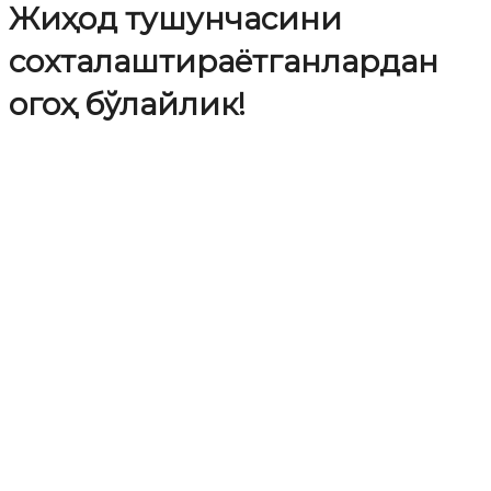
Жиҳод тушунчасини
сохталаштираётганлардан
огоҳ бўлайлик!