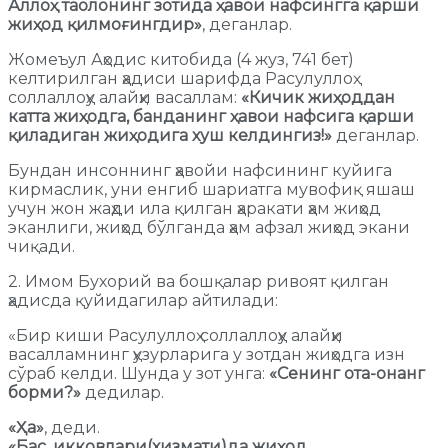
Аллоҳ таолонинг зотида ҳавои нафсингга қарши
жиҳод қилмоғингдир»
, деганлар.
Жомеъул Аҳодис китобида (4 жуз, 741 бет)
келтирилган ҳадиси шарифда Расулуллоҳ
соллаллоҳу алайҳи васаллам:
«Кичик жиҳоддан
катта жиҳодга, банданинг ҳавои нафсига қарши
қиладиган жиҳодига хуш келдингиз!»
деганлар.
Бундан инсоннинг ҳавойи нафсининг куйига
кирмаслик, уни енгиб шариатга мувофиқ яшаш
учун жон жаҳди ила қилган ҳаракати ҳам жиҳод
эканлиги, жиҳод бўлганда ҳам афзал жиҳод экани
чиқади.
2. Имом Бухорий ва бошқалар ривоят қилган
ҳадисда қуйидагилар айтилади:
«Бир киши Расулуллоҳ соллаллоҳу алайҳи
васалламнинг ҳузурларига у зотдан жиҳодга изн
сўраб келди. Шунда у зот унга:
«Сенинг ота-онанг
борми?»
дедилар.
«Ҳа»
, деди.
«Бас, икковлари(хизмати)да жиҳод