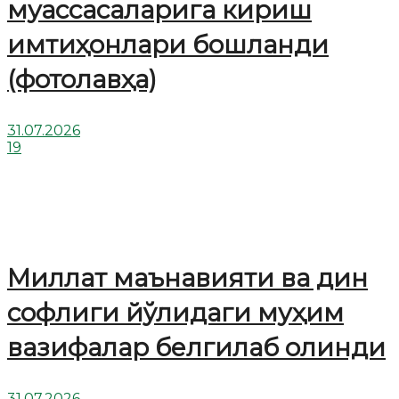
муассасаларига кириш
имтиҳонлари бошланди
(фотолавҳа)
31.07.2026
19
Миллат маънавияти ва дин
софлиги йўлидаги муҳим
вазифалар белгилаб олинди
31.07.2026