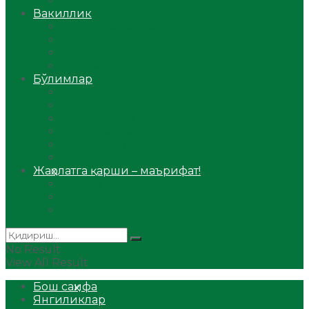
Аудио
Вакиллик
Вилоят вакиллиги
Имомлар фаолиятидан
Фиқҳ мактаби
Масжидлар
Бўлимлар
Фиқҳ
Рамазон
Савол-жавоб
Ислом ва иймон
Сийрат ва тарих
Ҳаж ва умра
Жаҳолатга қарши – маърифат!
Мақола
Видеомаъруза
Аудиомаъруза
No Result
View All Result
Бош саҳифа
Янгиликлар