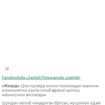
61
Facebookda ulashish
Telegramda ulashish
«Жиҳод»
сўзи луғатда инсон томонидан жамики
имкониятни ишга солиб ҳаракат қилиш
маъносини англатади.
Шундан келиб чиқадиган бўлсак, мусулмон одам