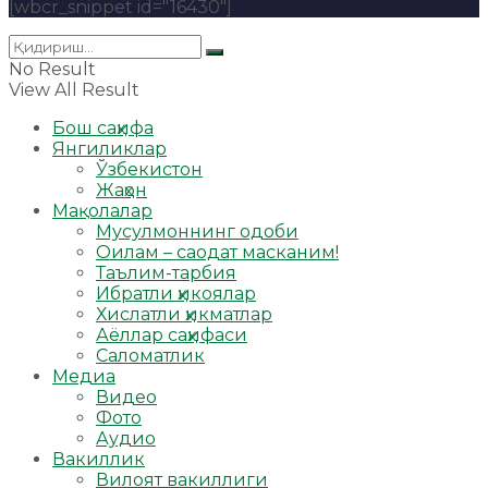
[wbcr_snippet id="16430"]
No Result
View All Result
Бош саҳифа
Янгиликлар
Ўзбекистон
Жаҳон
Мақолалар
Мусулмоннинг одоби
Оилам – саодат масканим!
Таълим-тарбия
Ибратли ҳикоялар
Хислатли ҳикматлар
Аёллар саҳифаси
Саломатлик
Медиа
Видео
Фото
Аудио
Вакиллик
Вилоят вакиллиги