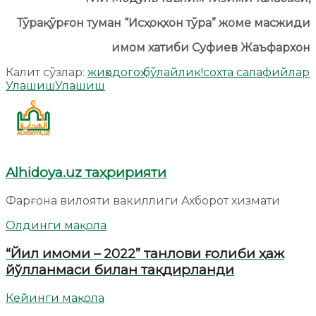
Тўрақўрғон туман “Исҳоқхон тўра” жоме масжиди
имом хатиби Суфиев Жаъфархон
Калит сўзлар:
жиҳод
огоҳ бўлайлик!
сохта салафийлар
Улашиш
Улашиш
Alhidoya.uz таҳририяти
Фарғона вилояти вакиллиги Ахборот хизмати
Олдинги мақола
“Йил имоми – 2022” танлови ғолиби ҳаж
йўлланмаси билан тақдирланди
Кейинги мақола