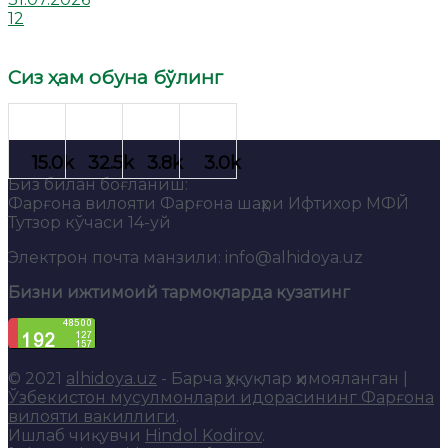
12
Сиз ҳам обуна бўлинг
Биз билан боғланиш:
Фарғона вилояти Фарғона шаҳри Ифтихор МФЙ
Тутзор кўчаси 14-уй
Электрон почта манзили: info@alhidoya.uz
Бизни ижтимоий тармоқларда кузатинг
© 2021
alhidoya.uz
- Барча ҳуқуқлар ҳимояланган |
Ўзбекистон мусулмонлари идорасининг Фарғона
вилояти вакиллиги
.
Ишлаб чиқувчи
Hindol Kodirov
.