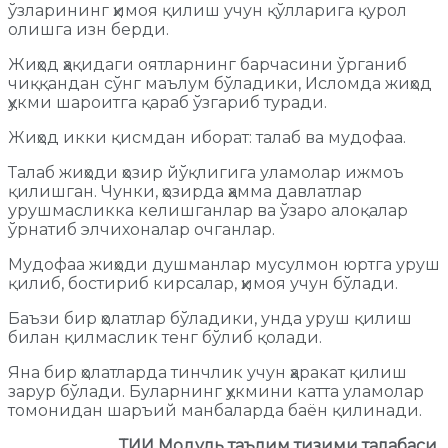
ўзларининг ҳимоя қилиш учун қўлларига қурол
олишга изн берди.
Жиҳод ҳақидаги оятларнинг барчасини ўрганиб
чиққандан сўнг маълум бўладики, Исломда жиҳод
ҳукми шароитга қараб ўзгариб туради.
Жиҳод икки қисмдан иборат: талаб ва мудофаа.
Талаб жиҳоди ҳозир йўқлигига уламолар ижмоъ
қилишган. Чунки, ҳозирда ҳамма давлатлар
урушмасликка келишганлар ва ўзаро алоқалар
ўрнатиб элчихоналар очганлар.
Мудофаа жиҳоди душманлар мусулмон юртга уруш
қилиб, бостириб кирсалар, ҳимоя учун бўлади.
Баъзи бир ҳолатлар бўладики, унда уруш қилиш
билан қилмаслик тенг бўлиб қолади.
Яна бир ҳолатларда тинчлик учун ҳаракат қилиш
зарур бўлади. Буларнинг ҳукмини катта уламолар
томонидан шаръий манбаларда баён қилинади.
ТИИ Модуль таълим тизими талабаси,