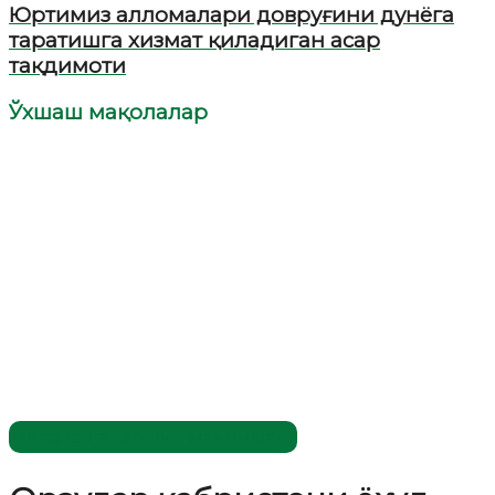
Юртимиз алломалари довруғини дунёга
таратишга хизмат қиладиган асар
тақдимоти
Ўхшаш мақолалар
Жаҳолатга қарши - маърифат!