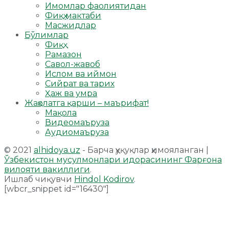
Имомлар фаолиятидан
Фиқҳ мактаби
Масжидлар
Бўлимлар
Фиқҳ
Рамазон
Савол-жавоб
Ислом ва иймон
Сийрат ва тарих
Ҳаж ва умра
Жаҳолатга қарши – маърифат!
Мақола
Видеомаъруза
Аудиомаъруза
© 2021
alhidoya.uz
- Барча ҳуқуқлар ҳимояланган |
Ўзбекистон мусулмонлари идорасининг Фарғона
вилояти вакиллиги
.
Ишлаб чиқувчи
Hindol Kodirov
.
[wbcr_snippet id="16430"]