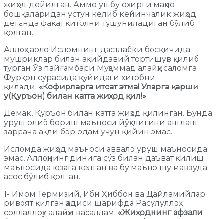
жиҳод дейилган. Аммо ушбу охирги маҳно
бошқаларидан устун келиб кейинчалик жиҳод
деганда фақат қитолни тушуниладиган бўлиб
қолган.
Аллоҳ таоло Исломнинг дастлабки босқичида
мушриклар билан ақийдавий тортишув қилиб
турган Ўз пайғамбари Муҳаммад алайҳисаломга
Фурқон сурасида қуйидаги хитобни
қилади:
«Кофирларга итоат этма! Уларга қарши
у(Қуръон) билан катта жиҳод қил!»
Демак, Қуръон билан катта жиҳод қилинган. Бунда
уруш олиб бориш маъноси йўқлигини англаш
заррача ақли бор одам учун қийин эмас.
Исломда жиҳод маъноси аввало уруш маъносида
эмас, Аллоҳнинг динига сўз билан даъват қилиш
маъносида юзага келган ва бу маъно шу мавзуда
асос бўлиб қолган.
1- Имом Термизий, Ибн Ҳиббон ва Дайламийлар
ривоят қилган ҳадиси шарифда Расулуллоҳ
соллаллоҳу алайҳи васаллам:
«Жиҳоднинг афзали