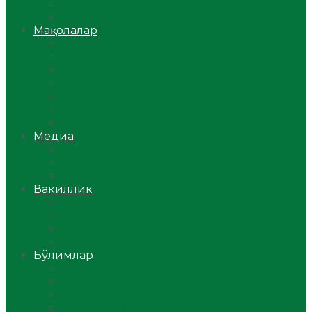
Ўзбекистон
Жаҳон
Мақолалар
Мусулмоннинг одоби
Оилам – саодат масканим!
Таълим-тарбия
Ибратли ҳикоялар
Хислатли ҳикматлар
Аёллар саҳифаси
Саломатлик
Медиа
Видео
Фото
Аудио
Вакиллик
Вилоят вакиллиги
Имомлар фаолиятидан
Фиқҳ мактаби
Масжидлар
Бўлимлар
Фиқҳ
Рамазон
Савол-жавоб
Ислом ва иймон