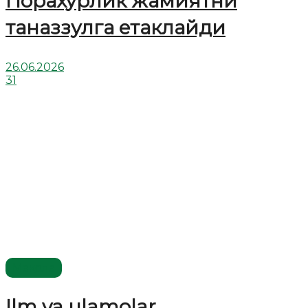
Порахўрлик жамиятни
таназзулга етаклайди
26.06.2026
31
Мақола
Ilm va ulamolar