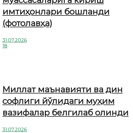
муассасаларига кириш
имтиҳонлари бошланди
(фотолавҳа)
31.07.2026
18
Миллат маънавияти ва дин
софлиги йўлидаги муҳим
вазифалар белгилаб олинди
31.07.2026