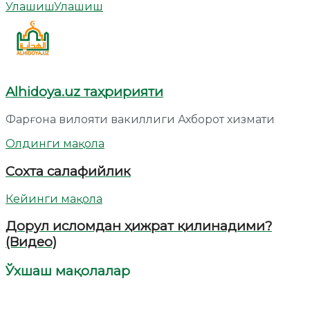
Улашиш
Улашиш
Alhidoya.uz таҳририяти
Фарғона вилояти вакиллиги Ахборот хизмати
Олдинги мақола
Сохта салафийлик
Кейинги мақола
Дорул исломдан ҳижрат қилинадими?
(Видео)
Ўхшаш мақолалар