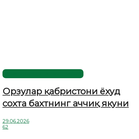
Жаҳолатга қарши - маърифат!
Орзулар қабристони ёхуд
сохта бахтнинг аччиқ якуни
29.06.2026
62