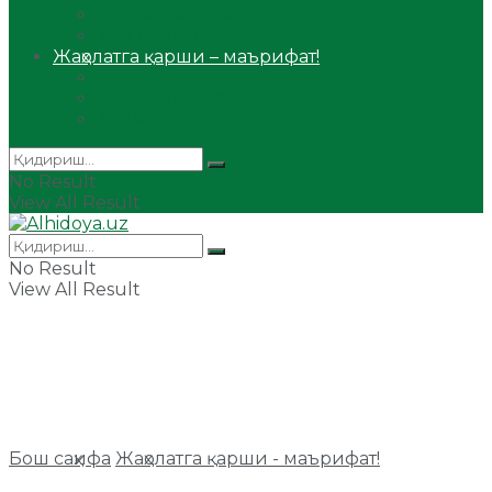
Сийрат ва тарих
Ҳаж ва умра
Жаҳолатга қарши – маърифат!
Мақола
Видеомаъруза
Аудиомаъруза
No Result
View All Result
No Result
View All Result
Бош саҳифа
Жаҳолатга қарши - маърифат!