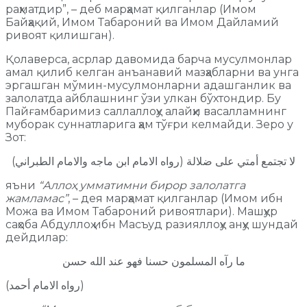
раҳматдир”, – деб марҳамат қилганлар (Имом
Байҳақий, Имом Табароний ва Имом Дайламий
ривоят қилишган).
Қолаверса, асрлар давомида барча мусулмонлар
амал қилиб келган анъанавий мазҳабларни ва унга
эргашган мўмин-мусулмонларни адашганлик ва
залолатда айблашнинг ўзи улкан бўхтондир. Бу
Пайғамбаримиз саллаллоҳу алайҳи васалламнинг
муборак суннатларига ҳам тўғри келмайди. Зеро у
Зот:
(لا تجتمع أمتي على ضلالة (رواه الامام ابن ماجه والامام الطبراني
яъни
“Аллоҳ умматимни бирор залолатга
жамламас”
, – дея марҳамат қилганлар (Имом ибн
Можа ва Имом Табароний ривоятлари). Машҳур
саҳоба Абдуллоҳ ибн Масъуд разияллоҳу анҳу шундай
дейдилар:
ما رآه المسلمون حسنا فهو عند الله حسن
(رواه الامام أحمد)