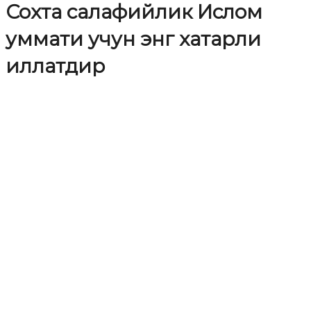
Сохта салафийлик Ислом
уммати учун энг хатарли
иллатдир