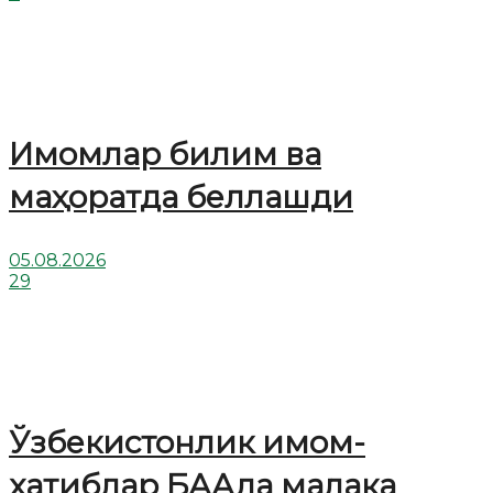
Имомлар билим ва
маҳоратда беллашди
05.08.2026
29
Ўзбекистонлик имом-
хатиблар БААда малака