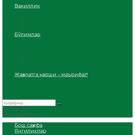
Аудио
Вакиллик
Вилоят вакиллиги
Имомлар фаолиятидан
Фиқҳ мактаби
Масжидлар
Бўлимлар
Фиқҳ
Рамазон
Савол-жавоб
Ислом ва иймон
Сийрат ва тарих
Ҳаж ва умра
Жаҳолатга қарши – маърифат!
Мақола
Видеомаъруза
Аудиомаъруза
No Result
View All Result
Бош саҳифа
Янгиликлар