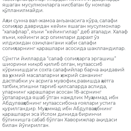
яшаган мусулмонларга нисбатан бу номлар
қўлланилмайди.
Аҳли сунна вал-жамоа анъанасига кўра, салафи
солиҳлар давридан кейин яшаган мусулмонлар
“халафлар”, яъни “кейингилар” деб аталади. Халаф
яъни, кейинги аср олимлари дарахт ўз
илдизидан озиқлангани каби салафи
солиҳларнинг қарашлари асосида шаклландилар.
Сўнгги йилларда “салаф солиҳларга эргашиш”
шиорини ниқоб қилиб олган, мутаассиб
кўринишдаги сохта салафийлар барча ақидавий
ва ҳукмий масалаларни ҳижрий сананинг
дастлабки уч асрига мувофиқ равишда ҳаётга
татбиқ этишни тарғиб қилсаларда аслида,
уларнинг қарашлари асосан 18-асрнинг
ўрталарида яшаб ўтган наждлик Муҳаммад ибн
Абдулваҳҳобнинг мутаассибона ғоялари устига
қурилгандир. Муҳаммад ибн Абдулваҳҳобнинг
қарашлари эса Ислом динида биринчи
бўлинишга сабаб бўлган Хаворижлар ақидаси
билан йўғирилган.