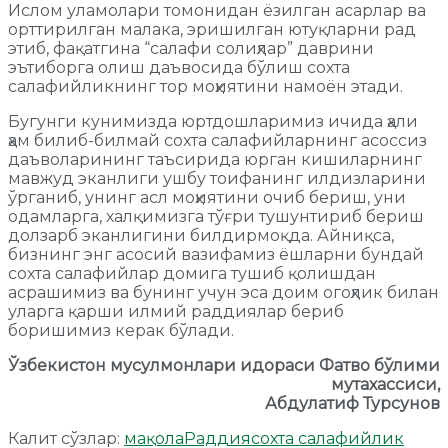
Ислом уламолари томонидан ёзилган асарлар ва
орттирилган малака, эришилган ютуқларни рад
этиб, фақатгина “салафи солиҳлар” даврини
эътиборга олиш даъвосида бўлиш сохта
салафийликнинг тор моҳиятини намоён этади.
Бугунги кунимизда юртдошларимиз ичида ҳали
ҳам билиб-билмай сохта салафийларнинг асоссиз
даъволарининг таъсирида юрган кишиларнинг
мавжуд эканлиги ушбу тоифанинг илдизларини
ўрганиб, унинг асл моҳиятини очиб бериш, уни
одамларга, халқимизга тўғри тушунтириб бериш
долзарб эканлигини билдирмоқда. Айниқса,
бизнинг энг асосий вазифамиз ёшларни бундай
сохта салафийлар домига тушиб қолишдан
асрашимиз ва бунинг учун эса доим огоҳлик билан
уларга қарши илмий раддиялар бериб
боришимиз керак бўлади.
Ўзбекистон мусулмонлари идораси Фатво бўлими
мутахассиси,
Абдулатиф Турсунов
Калит сўзлар:
мақола
Раддия
сохта салафийлик