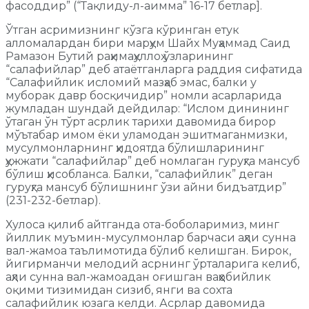
фасоддир” (“Тақлиду-л-аимма” 16-17 бетлар].
Ўтган асримизнинг кўзга кўринган етук
алломалардан бири марҳум Шайх Муҳаммад Саид
Рамазон Бутий раҳимаҳуллоҳ ўзларининг
“салафийлар” деб атаётганларга раддия сифатида
“Салафийлик исломий мазҳаб эмас, балки у
муборак давр босқичидир” номли асарларида
жумладан шундай дейдилар: “Ислом динининг
ўтаган ўн тўрт асрлик тарихи давомида бирор
мўътабар имом ёки уламодан эшитмаганмизки,
мусулмонларнинг ҳидоятда бўлишларининг
ҳужжати “салафийлар” деб номлаган гуруҳга мансуб
бўлиш ҳисобланса. Балки, “салафийлик” деган
гуруҳга мансуб бўлишнинг ўзи айни бидъатдир”
(231-232-бетлар).
Хулоса қилиб айтганда ота-боболаримиз, минг
йиллик муъмин-мусулмонлар барчаси аҳли сунна
вал-жамоа таълимотида бўлиб келишган. Бирок,
йигирманчи мелодий асрнинг ўрталарига келиб,
аҳли сунна вал-жамоадан оғишган ваҳҳобийлик
оқими тизимидан сизиб, янги ва сохта
салафийлик юзага келди. Асрлар давомида