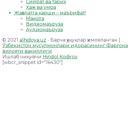
Сийрат ва тарих
Ҳаж ва умра
Жаҳолатга қарши – маърифат!
Мақола
Видеомаъруза
Аудиомаъруза
© 2021
alhidoya.uz
- Барча ҳуқуқлар ҳимояланган |
Ўзбекистон мусулмонлари идорасининг Фарғона
вилояти вакиллиги
.
Ишлаб чиқувчи
Hindol Kodirov
.
[wbcr_snippet id="16430"]