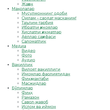
Жаҳон
Мақолалар
Мусулмоннинг одоби
Оилам – саодат масканим!
Таълим-тарбия
Ибратли ҳикоялар
Хислатли ҳикматлар
Аёллар саҳифаси
Саломатлик
Медиа
Видео
Фото
Аудио
Вакиллик
Вилоят вакиллиги
Имомлар фаолиятидан
Фиқҳ мактаби
Масжидлар
Бўлимлар
Фиқҳ
Рамазон
Савол-жавоб
Ислом ва иймон