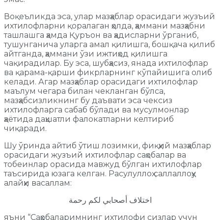
Воқеъликда эса, улар мазҳаблар орасидаги жузъий
ихтилофларни қоралаган ҳолда, ҳаммани мазҳабни
ташлашга ҳамда Қуръон ва ҳадисларни ўрганиб,
тушунганича уларга амал қилишга, бошқача қилиб
айтганда, ҳаммани ўзи ижтиҳод қилишга
чақирадилар. Бу эса, шубҳасиз, янада ихтилофлар
ва қарама-қарши фикрларнинг кўпайишига олиб
келади. Агар мазҳаблар орасидаги ихтилофлар
маълум чегара билан чекланган бўлса,
мазҳабсизликнинг бу даъвати эса чексиз
ихтилофларга сабаб бўлади ва мусулмонлар
ҳаётида даҳшатли фалокатларни келтириб
чиқаради.
Шу ўринда айтиб ўтиш лозимки, фиқҳий мазҳаблар
орасидаги жузъий ихтилофлар саҳобалар ва
тобеинлар орасида мавжуд бўлган ихтилофлар
таъсирида юзага келган. Расулуллоҳ саллаллоҳу
алайҳи васаллам:
اختلاف أصحابي لكم رحمة
яъни “Саҳобаларимнинг ихтилофи сизлар учун