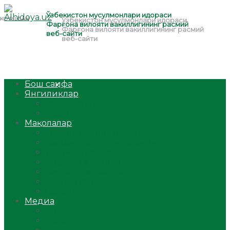
Бош саҳифа
Янгиликлар
Ўзбекистон
Жаҳон
Мақолалар
Мусулмоннинг одоби
Оилам – саодат масканим!
Таълим-тарбия
Ибратли ҳикоялар
Хислатли ҳикматлар
Аёллар саҳифаси
Саломатлик
Медиа
Видео
Фото