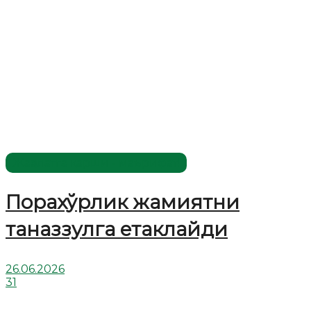
Жаҳолатга қарши - маърифат!
Порахўрлик жамиятни
таназзулга етаклайди
26.06.2026
31