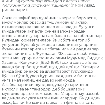
яъни:
“Мусулмонлар яхши деб билган нарса
Аллоҳнинг ҳузуруда ҳам яхшидир”
(Имом Аҳмад
ривоятлари).
Сохта салафийлар дунёнинг каерига бормасин,
мусулмонлар орасида тушунмовчиликлар,
ихтилофлар ва ташвишлар авж олади. Бугунги
кунда уларнинг ахли сунна вал-жамоадан
оғишганлиги, улар на сахобалар ва на тобеъинлар
йулидан юрмаётганлари ўз исботини топиб
улгурган. Кўплаб уламолар томонидан уларнинг
бузғунчи ғояларига нисбатан илмий раддиялар
эълон қилинган. Жумладан ХIХ асрда яшаб, ижод
этган машҳур ҳиндистонлик олим Муҳаммад Сиддиқ
Ҳасан ал-Қанужий (1832-1890) сохта салафийлар
ҳақида фикр билдириб, шундай дейди: “Ҳозирги
кунда бир риёкор ва шуҳратпараст гуруҳ пайдо
бўлган бўлиб, улар Қуръон ва ҳадисни билиш ва
унга амал қилишни даъво қилмоқда…
Ажабланарлиси шундаки, улар ўзларини энг
ихлосли ва энг тақводор, деб бошқаларни
мушриклар деб номламоқда. Улар энг мутаассиб
ва динда ғулувга кетган кишилардир. Бу диндан
эмас, балки Ер юзида тарқалган фитна ва катта