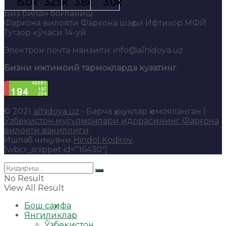
Биз билан боғланиш:
Фарғона вилояти Фарғона шаҳри Ифтихор МФЙ
Тутзор кўчаси 14-уй
Электрон почта манзили: info@alhidoya.uz
Бизни ижтимоий тармоқларда кузатинг
© 2021
alhidoya.uz
- Барча ҳуқуқлар ҳимояланган |
Ўзбекистон мусулмонлари идорасининг Фарғона
вилояти вакиллиги
.
Ишлаб чиқувчи
Hindol Kodirov
.
[wbcr_snippet id="16430"]
No Result
View All Result
Бош саҳифа
Янгиликлар
Ўзбекистон