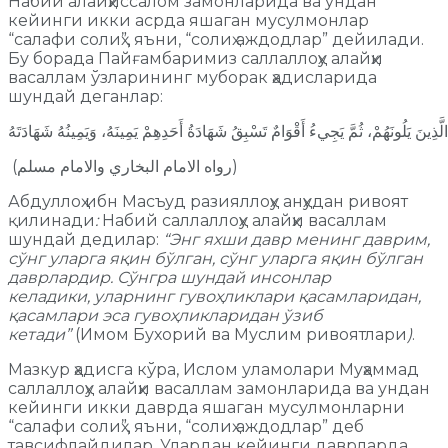
Набий алайҳиссалом замонларида ва ундан
кейинги икки асрда яшаган мусулмонлар
“салафи солиҳ”, яъни, “солиҳ аждодлар” дейилади.
Бу борада Пайғамбаримиз саллаллоҳу алайҳи
васаллам ўзларининг муборак ҳадисларида
шундай деганлар:
ينَ يَلُونَهُمْ، ثُمَّ يَجِيءُ أَقْوَامٌ تَسْبِقُ شَهَادَةُ أَحَدِهِمْ يَمِينَهُ، وَيَمِينُهُ شَهَادَتَهُ
(رواه الامام البخاري والامام مسلم)
Абдуллоҳ ибн Масъуд разияллоҳу анҳудан ривоят
қилинади
:
Набий саллаллоҳу алайҳи васаллам
шундай дедилар:
“Энг яхши давр менинг даврим,
сўнг уларга яқин бўлган, сўнг уларга яқин бўлган
даврлардир. Сўнгра шундай инсонлар
келадики, уларнинг гувоҳликлари қасамларидан,
қасамлари эса гувоҳликларидан ўзиб
кетади”
(Имом Бухорий ва Муслим ривоятлари
)
.
Мазкур ҳадисга кўра, Ислом уламолари Муҳаммад
саллаллоҳу алайҳи васаллам замонларида ва ундан
кейинги икки даврда яшаган мусулмонларни
“салафи солиҳ”, яъни, “солиҳ аждодлар” деб
тавсифлайдилар. Улардан кейинги даврларда