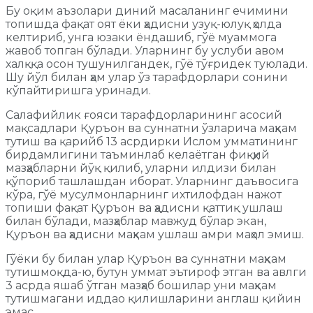
Бу оқим аъзолари диний масаланинг ечимини
топишда фақат оят ёки ҳадисни узуқ-юлуқ ҳолда
келтириб, унга юзаки ёндашиб, гўё муаммога
жавоб топган бўлади. Уларнинг бу услуби авом
халққа осон тушунилгандек, гўё тўғридек туюлади.
Шу йўл билан ҳам улар ўз тарафдорлари сонини
кўпайтиришга уринади.
Салафийлик ғояси тарафдорларининг асосий
мақсадлари Қуръон ва суннатни ўзларича маҳкам
тутиш ва қарийб 13 асрдирки Ислом умматининг
бирдамлигини таъминлаб келаётган фиқҳий
мазҳабларни йўқ қилиб, уларни илдизи билан
қўпориб ташлашдан иборат
.
Уларнинг даъвосига
кўра, гўё мусулмонларнинг ихтилофдан нажот
топиши фақат Қуръон ва ҳадисни қаттиқ ушлаш
билан бўлади, мазҳаблар мавжуд бўлар экан,
Қуръон ва ҳадисни маҳкам ушлаш амри маҳол эмиш.
Гўёки бу билан улар Қуръон ва суннатни маҳкам
тутишмоқда-ю, бутун уммат эътироф этган ва авлги
3 асрда яшаб ўтган мазҳаб бошилар уни маҳкам
тутишмагани иддао қилишларини англаш қийин
эмас.