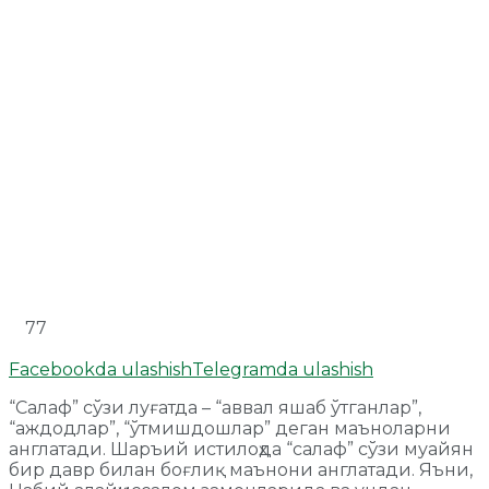
77
Facebookda ulashish
Telegramda ulashish
“Салаф” сўзи луғатда – “аввал яшаб ўтганлар”,
“аждодлар”, “ўтмишдошлар” деган маъноларни
англатади. Шаръий истилоҳда “салаф” сўзи муайян
бир давр билан боғлиқ маънони англатади. Яъни,