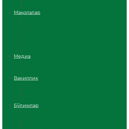
Ўзбекистон
Жаҳон
Мақолалар
Мусулмоннинг одоби
Оилам – саодат масканим!
Таълим-тарбия
Ибратли ҳикоялар
Хислатли ҳикматлар
Аёллар саҳифаси
Саломатлик
Медиа
Видео
Фото
Аудио
Вакиллик
Вилоят вакиллиги
Имомлар фаолиятидан
Фиқҳ мактаби
Масжидлар
Бўлимлар
Фиқҳ
Рамазон
Савол-жавоб
Ислом ва иймон