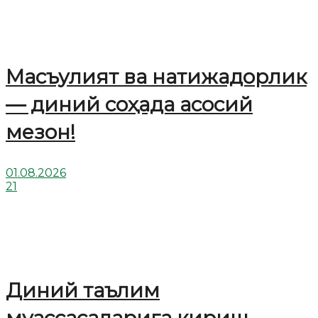
Масъулият ва натижадорлик
— диний соҳада асосий
мезон!
01.08.2026
21
Диний таълим