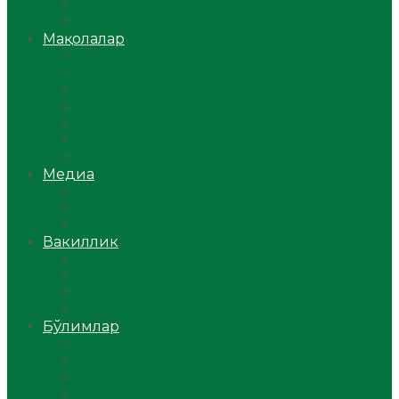
Ўзбекистон
Жаҳон
Мақолалар
Мусулмоннинг одоби
Оилам – саодат масканим!
Таълим-тарбия
Ибратли ҳикоялар
Хислатли ҳикматлар
Аёллар саҳифаси
Саломатлик
Медиа
Видео
Фото
Аудио
Вакиллик
Вилоят вакиллиги
Имомлар фаолиятидан
Фиқҳ мактаби
Масжидлар
Бўлимлар
Фиқҳ
Рамазон
Савол-жавоб
Ислом ва иймон