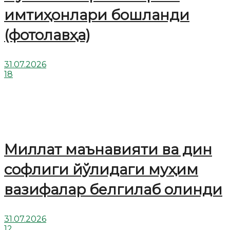
имтиҳонлари бошланди
(фотолавҳа)
31.07.2026
18
Миллат маънавияти ва дин
софлиги йўлидаги муҳим
вазифалар белгилаб олинди
31.07.2026
12