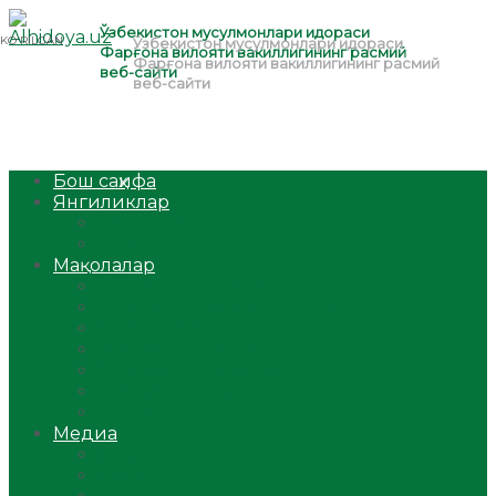
Бош саҳифа
Янгиликлар
Ўзбекистон
Жаҳон
Мақолалар
Мусулмоннинг одоби
Оилам – саодат масканим!
Таълим-тарбия
Ибратли ҳикоялар
Хислатли ҳикматлар
Аёллар саҳифаси
Саломатлик
Медиа
Видео
Фото