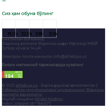
Сиз ҳам обуна бўлинг
Биз билан боғланиш:
Фарғона вилояти Фарғона шаҳри Ифтихор МФЙ
Тутзор кўчаси 14-уй
Электрон почта манзили: info@alhidoya.uz
Бизни ижтимоий тармоқларда кузатинг
© 2021
alhidoya.uz
- Барча ҳуқуқлар ҳимояланган |
Ўзбекистон мусулмонлари идорасининг Фарғона
вилояти вакиллиги
.
Ишлаб чиқувчи
Hindol Kodirov
.
[wbcr_snippet id="16430"]