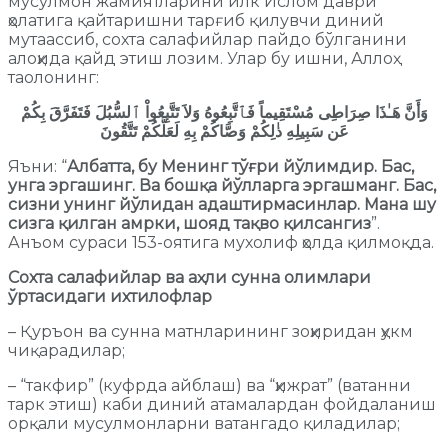
мусулмон жамиятларини илк Ислом даври
ҳолатига қайтаришни тарғиб қилувчи диний
мутаассиб, сохта салафийлар пайдо бўлганини
алоҳида қайд этиш лозим. Улар бу ишни, Аллоҳ
таолонинг:
وَأَنَّ هَـٰذَا صِرَاطِى مُسْتَقِيماً فَٱتَّبِعُوهُ وَلاَ تَتَّبِعُواْ ٱلسُّبُلَ فَتَفَرَّقَ بِكُمْ
عَن سَبِيلِهِ ذٰلِكُمْ وَصَّاكُمْ بِهِ لَعَلَّكُمْ تَتَّقُونَ
Яъни: “
Албатта, бу Менинг тўғри йўлимдир. Бас,
унга эргашинг. Ва бошқа йўлларга эргашманг. Бас,
сизни унинг йўлидан адаштирмасинлар. Мана шу
сизга қилган амрки, шояд тақво қилсангиз
”.
Анъом сураси 153-оятига мухолиф ҳолда қилмоқда.
Сохта салафийлар ва аҳли сунна олимлари
ўртасидаги ихтилофлар
– Қуръон ва сунна матнларининг зоҳиридан ҳукм
чиқарадилар;
– “такфир” (куфрда айблаш) ва “ҳижрат” (ватанни
тарк этиш) каби диний атамалардан фойдаланиш
орқали мусулмонларни ватангадо қиладилар;