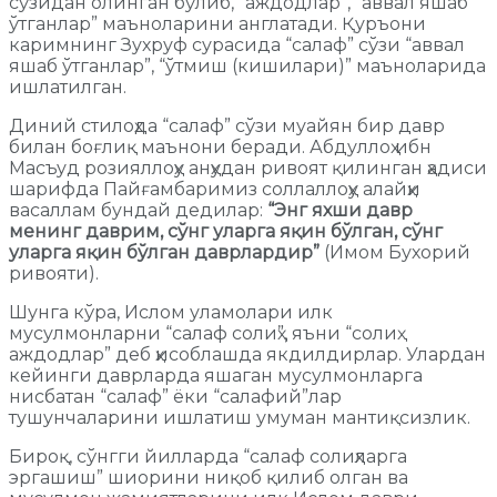
сўзидан олинган бўлиб, “аждодлар”, “аввал яшаб
ўтганлар” маъноларини англатади. Қуръони
каримнинг Зухруф сурасида “салаф” сўзи “аввал
яшаб ўтганлар”, “ўтмиш (кишилари)” маъноларида
ишлатилган.
Диний стилоҳда “салаф” сўзи муайян бир давр
билан боғлиқ маънони беради. Абдуллоҳ ибн
Масъуд розияллоҳу анҳудан ривоят қилинган ҳадиси
шарифда Пайғамбаримиз соллаллоҳу алайҳи
васаллам бундай дедилар:
“Энг яхши давр
менинг даврим, сўнг уларга яқин бўлган, сўнг
уларга яқин бўлган даврлардир”
(Имом Бухорий
ривояти).
Шунга кўра, Ислом уламолари илк
мусулмонларни “салаф солиҳ”, яъни “солиҳ
аждодлар” деб ҳисоблашда якдилдирлар. Улардан
кейинги даврларда яшаган мусулмонларга
нисбатан “салаф” ёки “салафий”лар
тушунчаларини ишлатиш умуман мантиқсизлик.
Бироқ, сўнгги йилларда “салаф солиҳларга
эргашиш” шиорини ниқоб қилиб олган ва