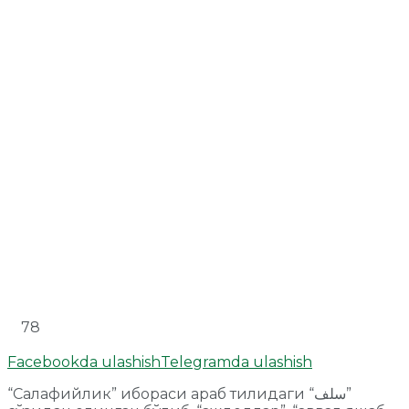
78
Facebookda ulashish
Telegramda ulashish
“Салафийлик” ибораси араб тилидаги “سلف”