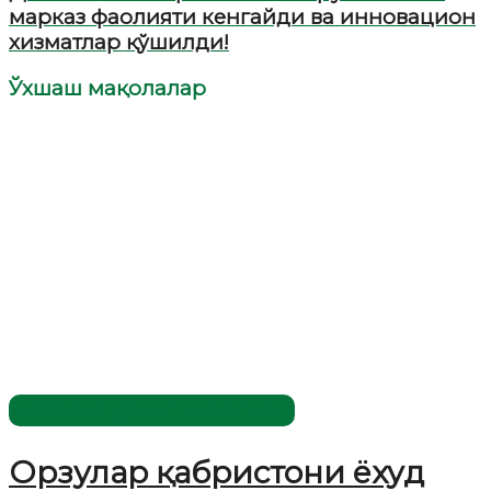
марказ фаолияти кенгайди ва инновацион
хизматлар қўшилди!
Ўхшаш мақолалар
Жаҳолатга қарши - маърифат!
Орзулар қабристони ёхуд