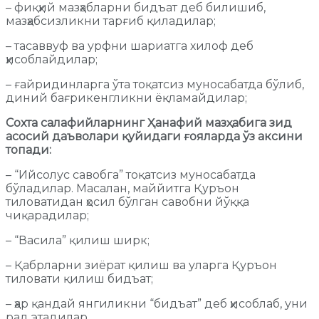
– фиқҳий мазҳабларни бидъат деб билишиб,
мазҳабсизликни тарғиб қиладилар;
– тасаввуф ва урфни шариатга хилоф деб
ҳисоблайдилар;
– ғайридинларга ўта тоқатсиз муносабатда бўлиб,
диний бағрикенгликни ёқламайдилар;
Сохта салафийларнинг Ҳанафий мазҳабига зид
асосий даъволари қуйидаги ғояларда ўз аксини
топади:
– “Ийсолус савобга” тоқатсиз муносабатда
бўладилар. Масалан, маййитга Қуръон
тиловатидан ҳосил бўлган савобни йўққа
чиқарадилар;
– “Васила” қилиш ширк;
– Қабрларни зиёрат қилиш ва уларга Қуръон
тиловати қилиш бидъат;
– ҳар қандай янгиликни “бидъат” деб ҳисоблаб, уни
рад этадилар.