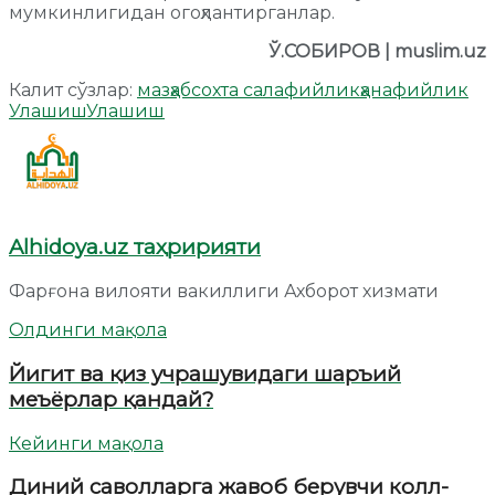
мумкинлигидан огоҳлантирганлар.
Ў.СОБИРОВ | muslim.uz
Калит сўзлар:
мазҳаб
сохта салафийлик
ҳанафийлик
Улашиш
Улашиш
Alhidoya.uz таҳририяти
Фарғона вилояти вакиллиги Ахборот хизмати
Олдинги мақола
Йигит ва қиз учрашувидаги шаръий
меъёрлар қандай?
Кейинги мақола
Диний саволларга жавоб берувчи колл-