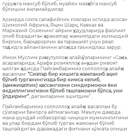
гуруҳига мансуб бўлиб, муайян мазҳабга мансуб
бўлишни ёқламайдилар.
Ҳозирда сохта салафийлик ғоялари остида асосан
Шимолий Африка, Яқин Шарқ, Кавказ ва
Марказий Осиёнинг айрим ҳудудларида фаолият
олиб борадиган ҳаракатлар жамиятдаги эътиқодий
бирлик, барқарорлик ва тараққиёт учун реал
таҳдидга айланганини алоҳида таъкидлаш зарур.
Имом Муслим раҳмутуллоҳи алайҳ ўзларининг «Саҳиҳ»
асараларида, Арафа розияллоҳу анҳудан ривоят
қилган ҳадисда Пайғамбаримиз соллоллоҳу алайҳи
васаллам:
“Сизлар бир кишига жамланиб аҳил
бўлиб турганингизда бир кимса келиб,
(ҳамжиҳатлик) ҳассангизни синдирмоқчи ёки
якдиллигингизни бўлиб ташламоқчи бўлса, уни
ўлдиринг”
, деганларини эшитдим”.
Пайғамбаримиз соллоллоҳу алайҳи васаллам бу
сўзларни бекорга айтмаганлар. Маълум даврда
мана шундай нобакорлар чиқиши мумкинлигини
ва улар бирдам бўлиб турган жамоани бўлиб
ташлайдиган даражадаги фитнани қўзғата олиши