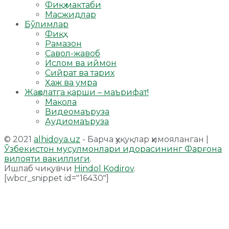
Фиқҳ мактаби
Масжидлар
Бўлимлар
Фиқҳ
Рамазон
Савол-жавоб
Ислом ва иймон
Сийрат ва тарих
Ҳаж ва умра
Жаҳолатга қарши – маърифат!
Мақола
Видеомаъруза
Аудиомаъруза
© 2021
alhidoya.uz
- Барча ҳуқуқлар ҳимояланган |
Ўзбекистон мусулмонлари идорасининг Фарғона
вилояти вакиллиги
.
Ишлаб чиқувчи
Hindol Kodirov
.
[wbcr_snippet id="16430"]