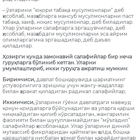
– ўзларини “юқори табақа мусулмонлари” деб
ҳисоблаб, мазҳабларга мансуб мусулмонларни паст
табақа, заиф, ноқис мусулмонлар, деб биладилар.
Улар ўзларини салафларга эргашувчилар, деб
ҳисоблаб, мазҳабдаги мусулмонларни эса айрим
олимларгагина эргашадилар, деб даъво
қиладилар.
Ҳозирги кунда замонавий салафийлар бир неча
гуруҳларга бўлиниб кетган. Уларни
умумлаштириб,
икки гуруҳга ажратиш мумкин:
Биринчиси,
давлат бошқарувида шариатнинг
устуворлигига эришиш учун жангу-жадаллар
билан ҳаракат қиладиган радикал салафийлар;
Иккинчиси,
ўзларини гўёки давлатдаги мавжуд
қонун-қоидаларга бўйсунадиган ва уларга қарши
чиқмайдиган қилиб кўрсатадиган, жангарилик
фаолияти билан шуғулланмайдиган “мўътадил”
салафийлар ҳисобланади. Улар ўзларини диний
мутаассиб фикрларидан қайтмаган ҳолда, бошқа
қарашларга нисбатан ҳурмат билан қарайдиганлар