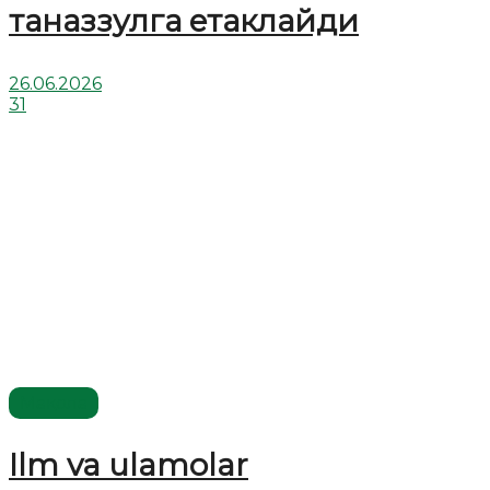
таназзулга етаклайди
26.06.2026
31
Мақола
Ilm va ulamolar