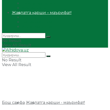
Сийрат ва тарих
Ҳаж ва умра
Жаҳолатга қарши – маърифат!
Мақола
Видеомаъруза
Аудиомаъруза
No Result
View All Result
No Result
View All Result
Бош саҳифа
Жаҳолатга қарши - маърифат!