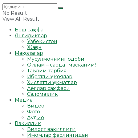
No Result
View All Result
Бош саҳифа
Янгиликлар
Ўзбекистон
Жаҳон
Мақолалар
Мусулмоннинг одоби
Оилам – саодат масканим!
Таълим-тарбия
Ибратли ҳикоялар
Хислатли ҳикматлар
Аёллар саҳифаси
Саломатлик
Медиа
Видео
Фото
Аудио
Вакиллик
Вилоят вакиллиги
Имомлар фаолиятидан