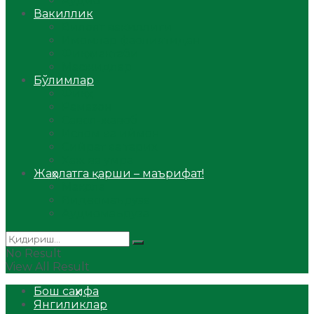
Аудио
Вакиллик
Вилоят вакиллиги
Имомлар фаолиятидан
Фиқҳ мактаби
Масжидлар
Бўлимлар
Фиқҳ
Рамазон
Савол-жавоб
Ислом ва иймон
Сийрат ва тарих
Ҳаж ва умра
Жаҳолатга қарши – маърифат!
Мақола
Видеомаъруза
Аудиомаъруза
No Result
View All Result
Бош саҳифа
Янгиликлар