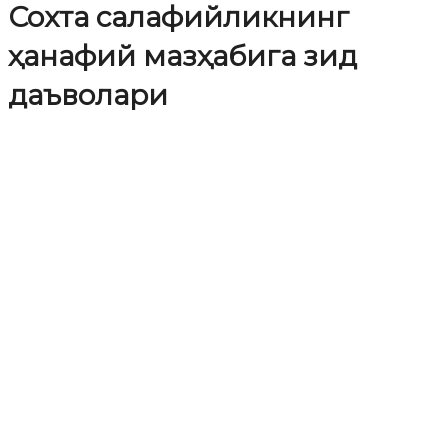
Сохта салафийликнинг
ҳанафий мазҳабига зид
даъволари