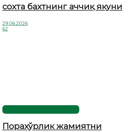
сохта бахтнинг аччиқ якуни
29.06.2026
62
Жаҳолатга қарши - маърифат!
Порахўрлик жамиятни