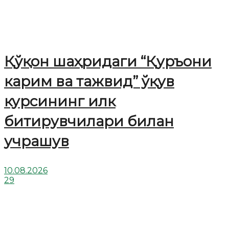
Қўқон шаҳридаги “Қуръони
карим ва тажвид” ўқув
курсининг илк
битирувчилари билан
учрашув
10.08.2026
29