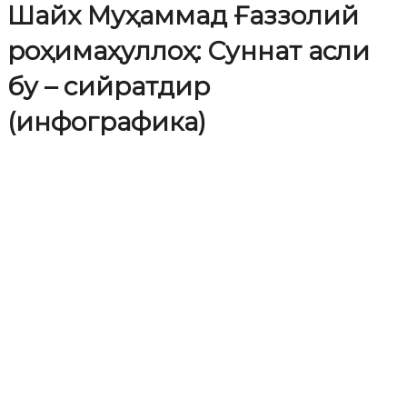
Шайх Муҳаммад Ғаззолий
роҳимаҳуллоҳ: Суннат асли
бу – сийратдир
(инфографика)