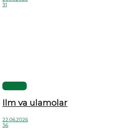
31
Мақола
Ilm va ulamolar
22.06.2026
36