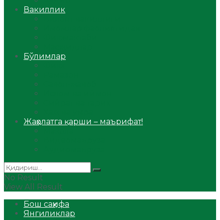
Аудио
Вакиллик
Вилоят вакиллиги
Имомлар фаолиятидан
Фиқҳ мактаби
Масжидлар
Бўлимлар
Фиқҳ
Рамазон
Савол-жавоб
Ислом ва иймон
Сийрат ва тарих
Ҳаж ва умра
Жаҳолатга қарши – маърифат!
Мақола
Видеомаъруза
Аудиомаъруза
No Result
View All Result
Бош саҳифа
Янгиликлар