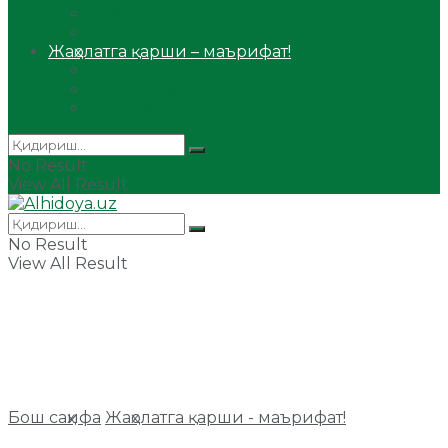
Сийрат ва тарих
Ҳаж ва умра
Жаҳолатга қарши – маърифат!
Мақола
Видеомаъруза
Аудиомаъруза
No Result
View All Result
No Result
View All Result
Бош саҳифа
Жаҳолатга қарши - маърифат!