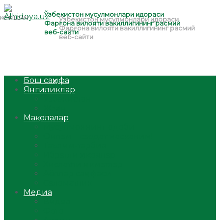
Бош саҳифа
Янгиликлар
Ўзбекистон
Жаҳон
Мақолалар
Мусулмоннинг одоби
Оилам – саодат масканим!
Таълим-тарбия
Ибратли ҳикоялар
Хислатли ҳикматлар
Аёллар саҳифаси
Саломатлик
Медиа
Видео
Фото