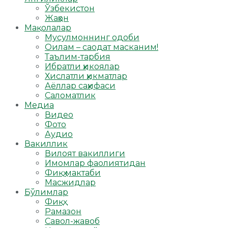
Ўзбекистон
Жаҳон
Мақолалар
Мусулмоннинг одоби
Оилам – саодат масканим!
Таълим-тарбия
Ибратли ҳикоялар
Хислатли ҳикматлар
Аёллар саҳифаси
Саломатлик
Медиа
Видео
Фото
Аудио
Вакиллик
Вилоят вакиллиги
Имомлар фаолиятидан
Фиқҳ мактаби
Масжидлар
Бўлимлар
Фиқҳ
Рамазон
Савол-жавоб