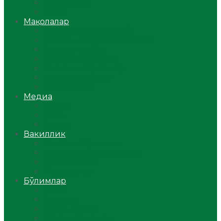
Ўзбекистон
Жаҳон
Мақолалар
Мусулмоннинг одоби
Оилам – саодат масканим!
Таълим-тарбия
Ибратли ҳикоялар
Хислатли ҳикматлар
Аёллар саҳифаси
Саломатлик
Медиа
Видео
Фото
Аудио
Вакиллик
Вилоят вакиллиги
Имомлар фаолиятидан
Фиқҳ мактаби
Масжидлар
Бўлимлар
Фиқҳ
Рамазон
Савол-жавоб
Ислом ва иймон