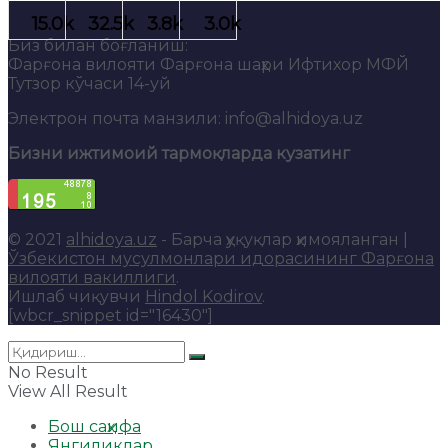
Биз билан боғланиш:
Фарғона вилояти Фарғона шаҳри Ифтихор МФЙ
Тутзор кўчаси 14-уй
Электрон почта манзили: info@alhidoya.uz
Бизни ижтимоий тармоқларда кузатинг
© 2021
alhidoya.uz
- Барча ҳуқуқлар ҳимояланган |
Ўзбекистон мусулмонлари идорасининг Фарғона
вилояти вакиллиги
.
Ишлаб чиқувчи
Hindol Kodirov
.
[wbcr_snippet id="16430"]
No Result
View All Result
Бош саҳифа
Янгиликлар