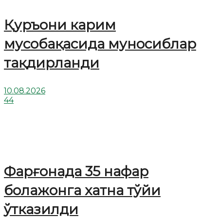
Қуръони карим
мусобақасида муносиблар
тақдирланди
10.08.2026
44
Фарғонада 35 нафар
болажонга хатна тўйи
ўтказилди