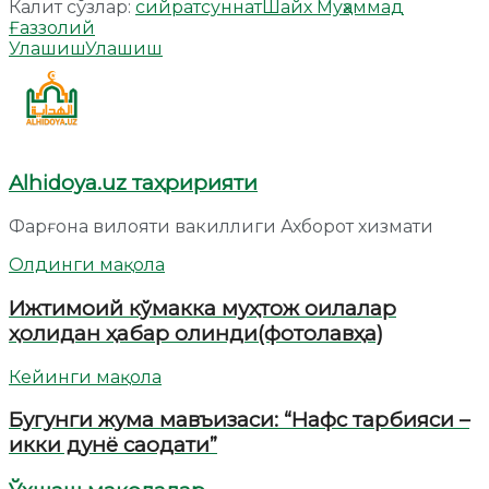
Калит сўзлар:
сийрат
суннат
Шайх Муҳаммад
Ғаззолий
Улашиш
Улашиш
Alhidoya.uz таҳририяти
Фарғона вилояти вакиллиги Ахборот хизмати
Олдинги мақола
Ижтимоий кўмакка муҳтож оилалар
ҳолидан ҳабар олинди(фотолавҳа)
Кейинги мақола
Бугунги жума мавъизаси: “Нафс тарбияси –
икки дунё саодати”