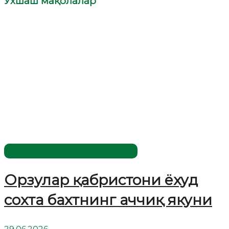
Ўхшаш мақолалар
Жаҳолатга қарши - маърифат!
Орзулар қабристони ёхуд
сохта бахтнинг аччиқ якуни