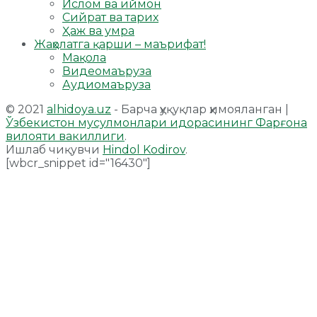
Ислом ва иймон
Сийрат ва тарих
Ҳаж ва умра
Жаҳолатга қарши – маърифат!
Мақола
Видеомаъруза
Аудиомаъруза
© 2021
alhidoya.uz
- Барча ҳуқуқлар ҳимояланган |
Ўзбекистон мусулмонлари идорасининг Фарғона
вилояти вакиллиги
.
Ишлаб чиқувчи
Hindol Kodirov
.
[wbcr_snippet id="16430"]