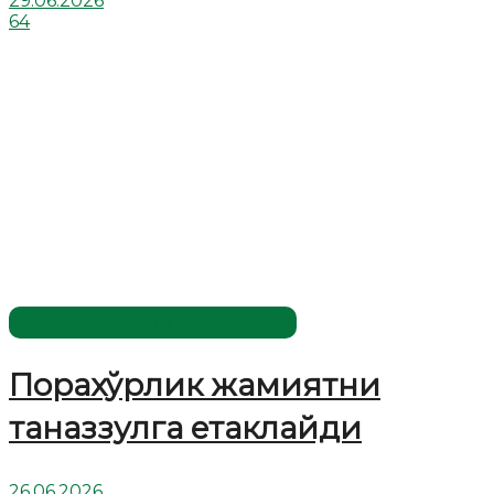
29.06.2026
64
Жаҳолатга қарши - маърифат!
Порахўрлик жамиятни
таназзулга етаклайди
26.06.2026