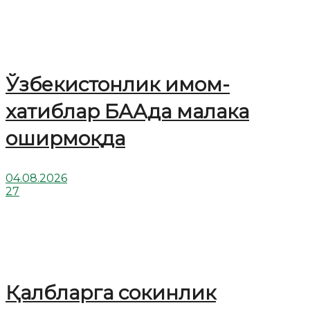
Ўзбекистонлик имом-
хатиблар БААда малака
оширмоқда
04.08.2026
27
Қалбларга сокинлик