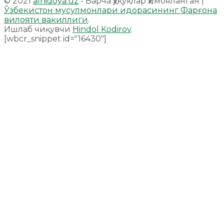
© 2021
alhidoya.uz
- Барча ҳуқуқлар ҳимояланган |
Ўзбекистон мусулмонлари идорасининг Фарғона
вилояти вакиллиги
.
Ишлаб чиқувчи
Hindol Kodirov
.
[wbcr_snippet id="16430"]