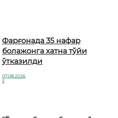
Фарғонада 35 нафар
болажонга хатна тўйи
ўтказилди
07.08.2026
5