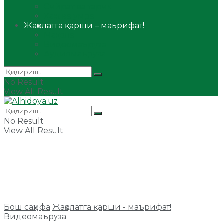
Сийрат ва тарих
Ҳаж ва умра
Жаҳолатга қарши – маърифат!
Мақола
Видеомаъруза
Аудиомаъруза
No Result
View All Result
No Result
View All Result
Бош саҳифа
Жаҳолатга қарши - маърифат!
Видеомаъруза