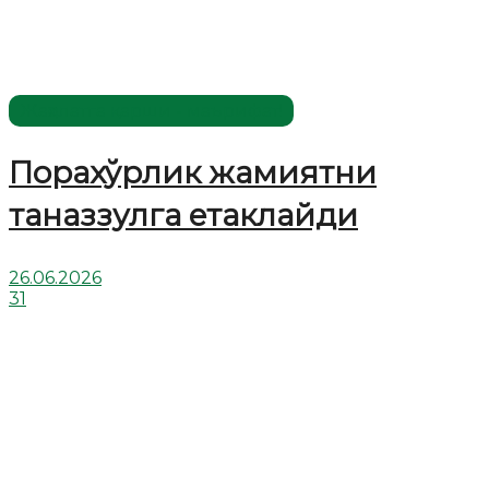
Жаҳолатга қарши - маърифат!
Порахўрлик жамиятни
таназзулга етаклайди
26.06.2026
31