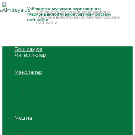
Бош саҳифа
Янгиликлар
Ўзбекистон
Жаҳон
Мақолалар
Мусулмоннинг одоби
Оилам – саодат масканим!
Таълим-тарбия
Ибратли ҳикоялар
Хислатли ҳикматлар
Аёллар саҳифаси
Саломатлик
Медиа
Видео
Фото