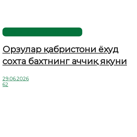
Жаҳолатга қарши - маърифат!
Орзулар қабристони ёхуд
сохта бахтнинг аччиқ якуни
29.06.2026
62