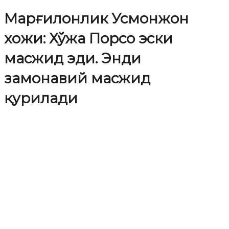
Марғилонлик Усмонжон
хожи: Хўжа Порсо эски
масжид эди. Энди
замонавий масжид
қурилади