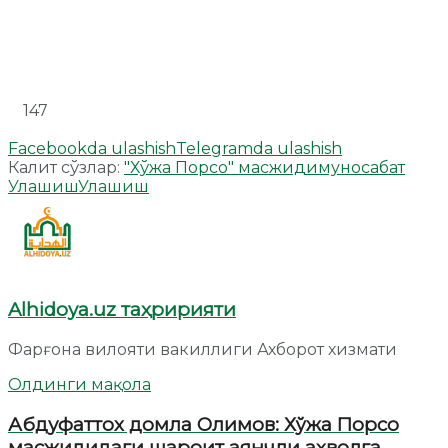
147
Facebookda ulashish
Telegramda ulashish
Калит сўзлар:
"Хўжа Порсо" масжиди
муносабат
Улашиш
Улашиш
Alhidoya.uz таҳририяти
Фарғона вилояти вакиллиги Ахборот хизмати
Олдинги мақола
Абдуфаттох домла Олимов: Хўжа Порсо
масжидидаги шароит аянчли аҳволга