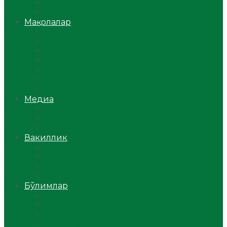
Ўзбекистон
Жаҳон
Мақолалар
Мусулмоннинг одоби
Оилам – саодат масканим!
Таълим-тарбия
Ибратли ҳикоялар
Хислатли ҳикматлар
Аёллар саҳифаси
Саломатлик
Медиа
Видео
Фото
Аудио
Вакиллик
Вилоят вакиллиги
Имомлар фаолиятидан
Фиқҳ мактаби
Масжидлар
Бўлимлар
Фиқҳ
Рамазон
Савол-жавоб
Ислом ва иймон