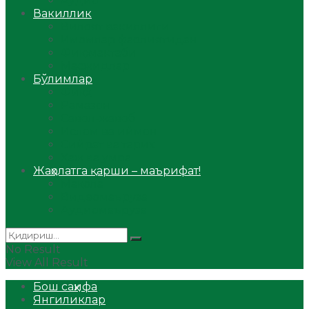
Аудио
Вакиллик
Вилоят вакиллиги
Имомлар фаолиятидан
Фиқҳ мактаби
Масжидлар
Бўлимлар
Фиқҳ
Рамазон
Савол-жавоб
Ислом ва иймон
Сийрат ва тарих
Ҳаж ва умра
Жаҳолатга қарши – маърифат!
Мақола
Видеомаъруза
Аудиомаъруза
No Result
View All Result
Бош саҳифа
Янгиликлар