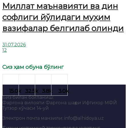
Миллат маънавияти ва дин
софлиги йўлидаги муҳим
вазифалар белгилаб олинди
31.07.2026
12
Сиз ҳам обуна бўлинг
Биз билан боғланиш:
Фарғона вилояти Фарғона шаҳри Ифтихор МФЙ
Тутзор кўчаси 14-уй
Электрон почта манзили: info@alhidoya.uz