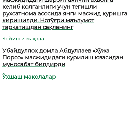
келиб қолганлиги учун тегишли
рухсатнома асосида янги масжид қуришга
киришилди. Нотўғри маълумот
тарқатишдан сақланинг
Кейинги мақола
Убайдуллоҳ домла Абдуллаев «Хўжа
Порсо» масжидидаги қурилиш юзасидан
муносабат билдирди
Ўхшаш мақолалар