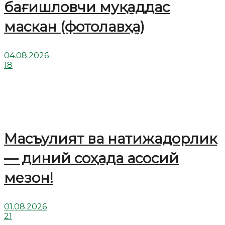
бағишловчи муқаддас
маскан (фотолавҳа)
04.08.2026
18
Масъулият ва натижадорлик
— диний соҳада асосий
мезон!
01.08.2026
21