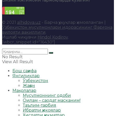
Бизни ижтимоий тармоқларда кузатинг
© 2021
alhidoya.uz
- Барча ҳуқуқлар ҳимояланган |
Ўзбекистон мусулмонлари идорасининг Фарғона
вилояти вакиллиги
.
Ишлаб чиқувчи
Hindol Kodirov
.
[wbcr_snippet id="16430"]
No Result
View All Result
Бош саҳифа
Янгиликлар
Ўзбекистон
Жаҳон
Мақолалар
Мусулмоннинг одоби
Оилам – саодат масканим!
Таълим-тарбия
Ибратли ҳикоялар
Хислатли ҳикматлар