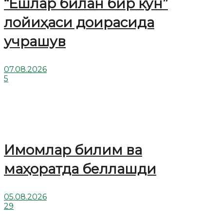
“Ёшлар билан бир кун”
лойиҳаси доирасида
учрашув
07.08.2026
5
Имомлар билим ва
маҳоратда беллашди
05.08.2026
29