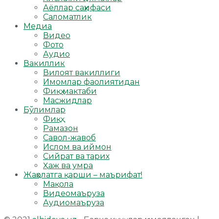
Аёллар саҳифаси
Саломатлик
Медиа
Видео
Фото
Аудио
Вакиллик
Вилоят вакиллиги
Имомлар фаолиятидан
Фиқҳ мактаби
Масжидлар
Бўлимлар
Фиқҳ
Рамазон
Савол-жавоб
Ислом ва иймон
Сийрат ва тарих
Ҳаж ва умра
Жаҳолатга қарши – маърифат!
Мақола
Видеомаъруза
Аудиомаъруза