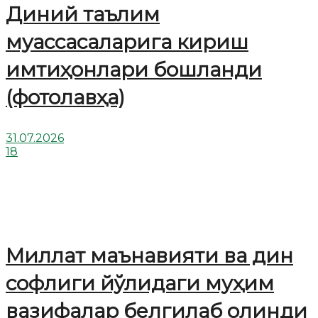
Диний таълим
муассасаларига кириш
имтиҳонлари бошланди
(фотолавҳа)
31.07.2026
18
Миллат маънавияти ва дин
софлиги йўлидаги муҳим
вазифалар белгилаб олинди