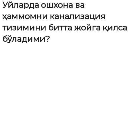
Уйларда ошхона ва
ҳаммомни канализация
тизимини битта жойга қилса
бўладими?