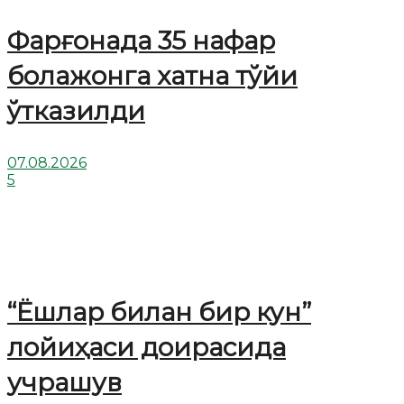
Фарғонада 35 нафар
болажонга хатна тўйи
ўтказилди
07.08.2026
5
“Ёшлар билан бир кун”
лойиҳаси доирасида
учрашув