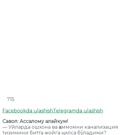
715
Facebookda ulashish
Telegramda ulashish
Савол: Ассалому алайкум!
— Уйларда ошхона ва ҳаммомни канализация
тизимини битта жойга қилса бўладими?