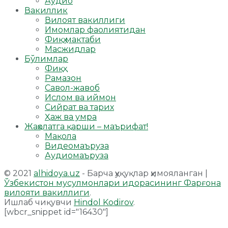
Аудио
Вакиллик
Вилоят вакиллиги
Имомлар фаолиятидан
Фиқҳ мактаби
Масжидлар
Бўлимлар
Фиқҳ
Рамазон
Савол-жавоб
Ислом ва иймон
Сийрат ва тарих
Ҳаж ва умра
Жаҳолатга қарши – маърифат!
Мақола
Видеомаъруза
Аудиомаъруза
© 2021
alhidoya.uz
- Барча ҳуқуқлар ҳимояланган |
Ўзбекистон мусулмонлари идорасининг Фарғона
вилояти вакиллиги
.
Ишлаб чиқувчи
Hindol Kodirov
.
[wbcr_snippet id="16430"]