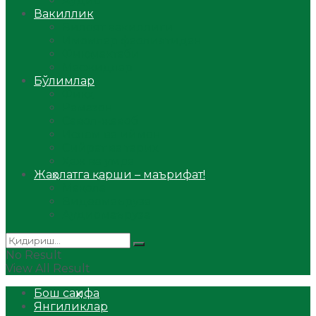
Аудио
Вакиллик
Вилоят вакиллиги
Имомлар фаолиятидан
Фиқҳ мактаби
Масжидлар
Бўлимлар
Фиқҳ
Рамазон
Савол-жавоб
Ислом ва иймон
Сийрат ва тарих
Ҳаж ва умра
Жаҳолатга қарши – маърифат!
Мақола
Видеомаъруза
Аудиомаъруза
No Result
View All Result
Бош саҳифа
Янгиликлар