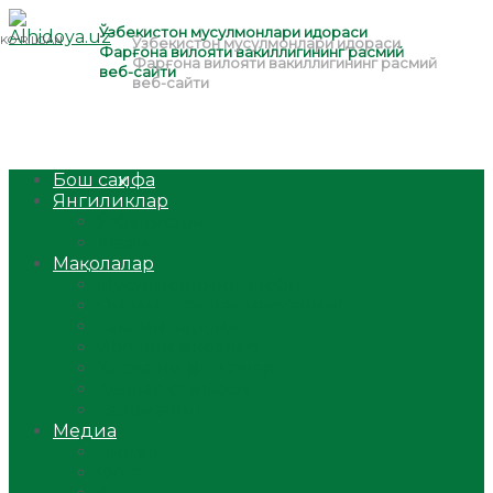
Бош саҳифа
Янгиликлар
Ўзбекистон
Жаҳон
Мақолалар
Мусулмоннинг одоби
Оилам – саодат масканим!
Таълим-тарбия
Ибратли ҳикоялар
Хислатли ҳикматлар
Аёллар саҳифаси
Саломатлик
Медиа
Видео
Фото