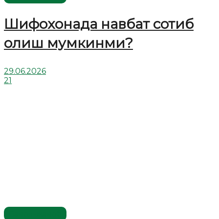
Шифохонада навбат сотиб
олиш мумкинми?
29.06.2026
21
Савол-жавоб