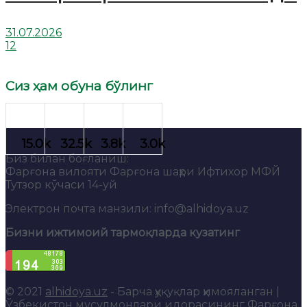
31.07.2026
12
Сиз ҳам обуна бўлинг
Биз билан боғланиш:
Фарғона вилояти Фарғона шаҳри Ифтихор МФЙ
Тутзор кўчаси 14-уй
Электрон почта манзили: info@alhidoya.uz
Бизни ижтимоий тармоқларда кузатинг
© 2021
alhidoya.uz
- Барча ҳуқуқлар ҳимояланган |
Ўзбекистон мусулмонлари идорасининг Фарғона