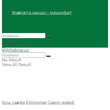
Сийрат ва тарих
Ҳаж ва умра
Жаҳолатга қарши – маърифат!
Мақола
Видеомаъруза
Аудиомаъруза
No Result
View All Result
No Result
View All Result
Бош саҳифа
Бўлимлар
Савол-жавоб