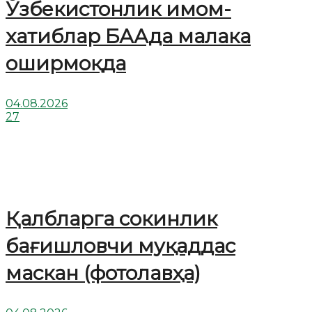
Ўзбекистонлик имом-
хатиблар БААда малака
оширмоқда
04.08.2026
27
Қалбларга сокинлик
бағишловчи муқаддас
маскан (фотолавҳа)