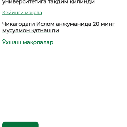
университетига тақдим қилинди
Кейинги мақола
Чикагодаги Ислом анжуманида 20 минг
мусулмон қатнашди
Ўхшаш мақолалар
Савол-жавоб