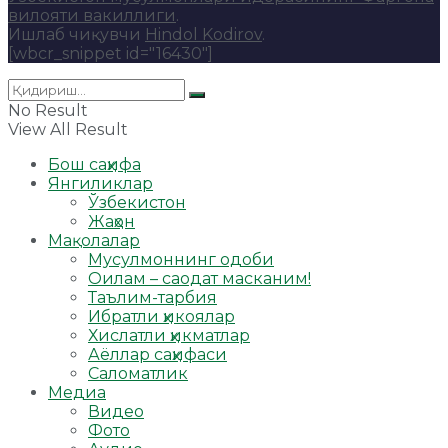
вилояти вакиллиги
.
Ишлаб чиқувчи
Hindol Kodirov
.
[wbcr_snippet id="16430"]
No Result
View All Result
Бош саҳифа
Янгиликлар
Ўзбекистон
Жаҳон
Мақолалар
Мусулмоннинг одоби
Оилам – саодат масканим!
Таълим-тарбия
Ибратли ҳикоялар
Хислатли ҳикматлар
Аёллар саҳифаси
Саломатлик
Медиа
Видео
Фото