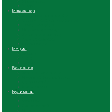
Ўзбекистон
Жаҳон
Мақолалар
Мусулмоннинг одоби
Оилам – саодат масканим!
Таълим-тарбия
Ибратли ҳикоялар
Хислатли ҳикматлар
Аёллар саҳифаси
Саломатлик
Медиа
Видео
Фото
Аудио
Вакиллик
Вилоят вакиллиги
Имомлар фаолиятидан
Фиқҳ мактаби
Масжидлар
Бўлимлар
Фиқҳ
Рамазон
Савол-жавоб
Ислом ва иймон