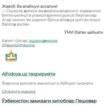
Жавоб: Ва алайкум ассалом!
— Ошхона, ҳаммом ва ҳожатхоналарнинг оқавасини
битта қилишга уламоларимиз рухсат берганлар.
Агар имкон ва шароит бўлса алоҳида қилган яхши.
Валлоҳу аълам.
ЎМИ Фатво ҳайъати
Калит сўзлар:
ошхона
ҳаммом
Улашиш
Улашиш
Alhidoya.uz таҳририяти
Фарғона вилояти вакиллиги Ахборот хизмати
Олдинги мақола
Ўзбекистон ҳақидаги китоблар Пешовар