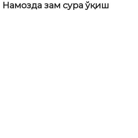
Намозда зам сура ўқиш