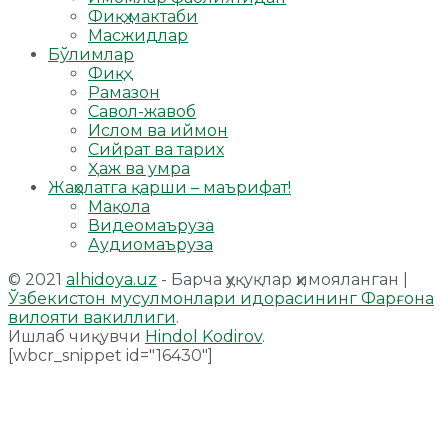
Фиқҳ мактаби
Масжидлар
Бўлимлар
Фиқҳ
Рамазон
Савол-жавоб
Ислом ва иймон
Сийрат ва тарих
Ҳаж ва умра
Жаҳолатга қарши – маърифат!
Мақола
Видеомаъруза
Аудиомаъруза
© 2021
alhidoya.uz
- Барча ҳуқуқлар ҳимояланган |
Ўзбекистон мусулмонлари идорасининг Фарғона
вилояти вакиллиги
.
Ишлаб чиқувчи
Hindol Kodirov
.
[wbcr_snippet id="16430"]