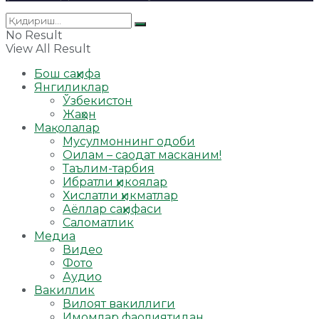
No Result
View All Result
Бош саҳифа
Янгиликлар
Ўзбекистон
Жаҳон
Мақолалар
Мусулмоннинг одоби
Оилам – саодат масканим!
Таълим-тарбия
Ибратли ҳикоялар
Хислатли ҳикматлар
Аёллар саҳифаси
Саломатлик
Медиа
Видео
Фото
Аудио
Вакиллик
Вилоят вакиллиги
Имомлар фаолиятидан