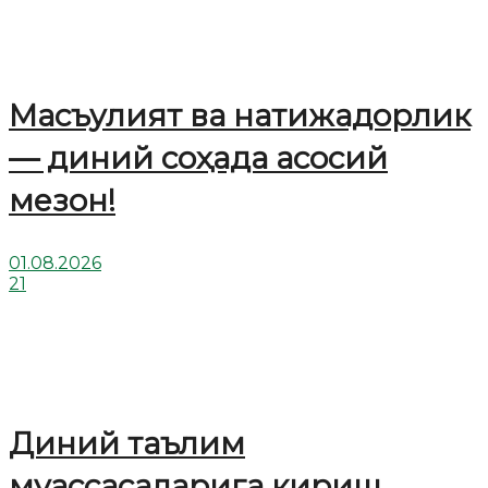
Масъулият ва натижадорлик
— диний соҳада асосий
мезон!
01.08.2026
21
Диний таълим
муассасаларига кириш