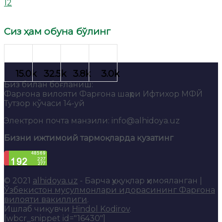
12
Сиз ҳам обуна бўлинг
Биз билан боғланиш:
Фарғона вилояти Фарғона шаҳри Ифтихор МФЙ
Тутзор кўчаси 14-уй
Электрон почта манзили: info@alhidoya.uz
Бизни ижтимоий тармоқларда кузатинг
© 2021
alhidoya.uz
- Барча ҳуқуқлар ҳимояланган |
Ўзбекистон мусулмонлари идорасининг Фарғона
вилояти вакиллиги
.
Ишлаб чиқувчи
Hindol Kodirov
.
[wbcr_snippet id="16430"]