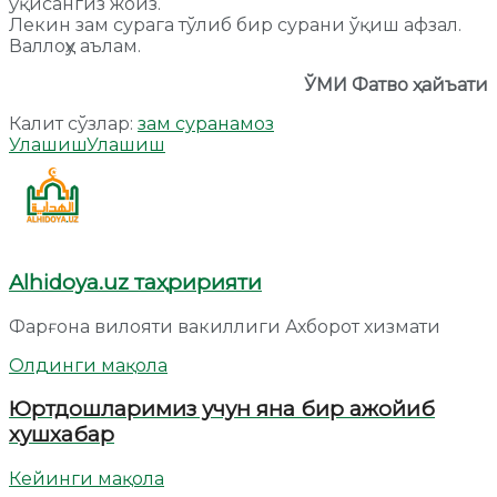
ўқисангиз жоиз.
Лекин зам сурага тўлиб бир сурани ўқиш афзал.
Валлоҳу аълам.
ЎМИ Фатво ҳайъати
Калит сўзлар:
зам сура
намоз
Улашиш
Улашиш
Alhidoya.uz таҳририяти
Фарғона вилояти вакиллиги Ахборот хизмати
Олдинги мақола
Юртдошларимиз учун яна бир ажойиб
хушхабар
Кейинги мақола