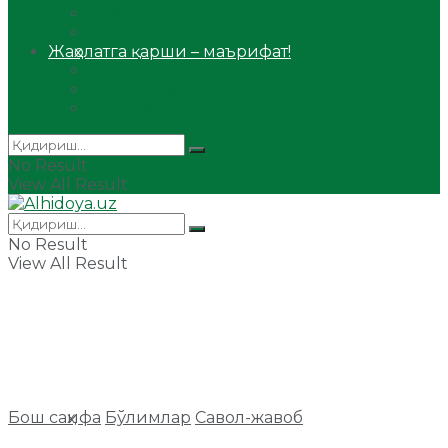
Сийрат ва тарих
Ҳаж ва умра
Жаҳолатга қарши – маърифат!
Мақола
Видеомаъруза
Аудиомаъруза
No Result
View All Result
No Result
View All Result
Бош саҳифа
Бўлимлар
Савол-жавоб