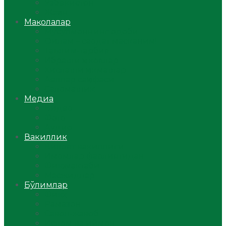
Ўзбекистон
Жаҳон
Мақолалар
Мусулмоннинг одоби
Оилам – саодат масканим!
Таълим-тарбия
Ибратли ҳикоялар
Хислатли ҳикматлар
Аёллар саҳифаси
Саломатлик
Медиа
Видео
Фото
Аудио
Вакиллик
Вилоят вакиллиги
Имомлар фаолиятидан
Фиқҳ мактаби
Масжидлар
Бўлимлар
Фиқҳ
Рамазон
Савол-жавоб
Ислом ва иймон