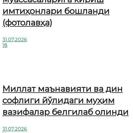
имтиҳонлари бошланди
(фотолавҳа)
31.07.2026
18
Миллат маънавияти ва дин
софлиги йўлидаги муҳим
вазифалар белгилаб олинди
31.07.2026