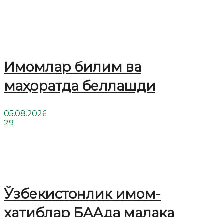
Имомлар билим ва
маҳоратда беллашди
05.08.2026
29
Ўзбекистонлик имом-
хатиблар БААда малака