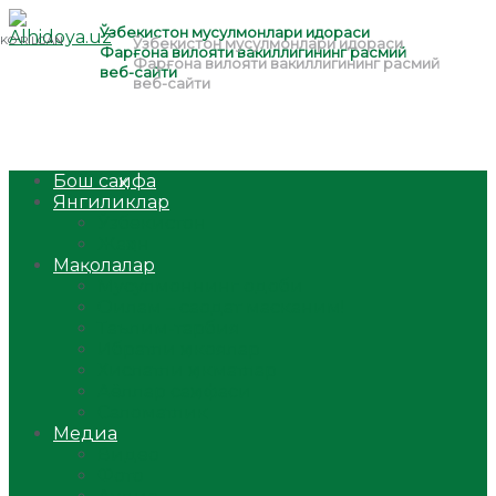
Бош саҳифа
Янгиликлар
Ўзбекистон
Жаҳон
Мақолалар
Мусулмоннинг одоби
Оилам – саодат масканим!
Таълим-тарбия
Ибратли ҳикоялар
Хислатли ҳикматлар
Аёллар саҳифаси
Саломатлик
Медиа
Видео
Фото