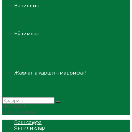
Аудио
Вакиллик
Вилоят вакиллиги
Имомлар фаолиятидан
Фиқҳ мактаби
Масжидлар
Бўлимлар
Фиқҳ
Рамазон
Савол-жавоб
Ислом ва иймон
Сийрат ва тарих
Ҳаж ва умра
Жаҳолатга қарши – маърифат!
Мақола
Видеомаъруза
Аудиомаъруза
No Result
View All Result
Бош саҳифа
Янгиликлар