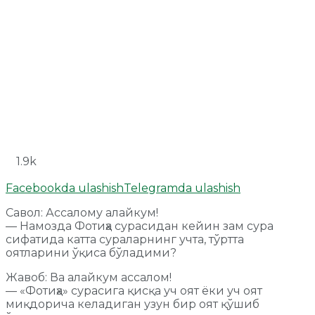
1.9k
Facebookda ulashish
Telegramda ulashish
Савол: Ассалому алайкум!
— Намозда Фотиҳа сурасидан кейин зам сура
сифатида катта сураларнинг учта, тўртта
оятларини ўқиса бўладими?
Жавоб: Ва алайкум ассалом!
— «Фотиҳа» сурасига қисқа уч оят ёки уч оят
миқдорича келадиган узун бир оят қўшиб