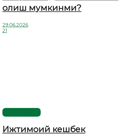
олиш мумкинми?
29.06.2026
21
Савол-жавоб
Ижтимоий кешбек