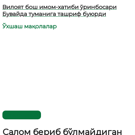
Вилоят бош имом-хатиби ўринбосари
Бувайда туманига ташриф буюрди
Ўхшаш мақолалар
Савол-жавоб
Салом бериб бўлмайдиган